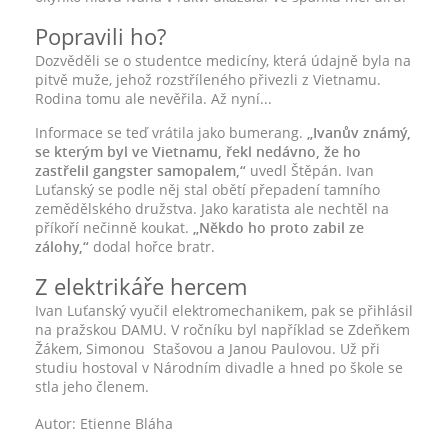
Popravili ho?
Dozvěděli se o studentce medicíny, která údajně byla na
pitvě muže, jehož rozstříleného přivezli z Vietnamu.
Rodina tomu ale nevěřila. Až nyní...
Informace se teď vrátila jako bumerang.
„Ivanův známý,
se kterým byl ve Vietnamu, řekl nedávno, že ho
zastřelil gangster samopalem,“
uvedl Štěpán. Ivan
Luťanský se podle něj stal obětí přepadení tamního
zemědělského družstva. Jako karatista ale nechtěl na
příkoří nečinně koukat.
„Někdo ho proto zabil ze
zálohy,“
dodal hořce bratr.
Z elektrikáře hercem
Ivan Luťanský vyučil elektromechanikem, pak se přihlásil
na pražskou DAMU. V ročníku byl například se Zdeňkem
Žákem, Simonou Stašovou a Janou Paulovou. Už při
studiu hostoval v Národním divadle a hned po škole se
stla jeho členem.
Autor: Etienne Bláha