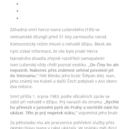
Záhadná smrt herce Ivana Luťanského (†30) ve
vietnamské džungli před 31 lety zarmoutila národ.
Komunistický režim mluvil o nehodě džípu. Blesk ale
nyní získal informace, že vše bylo jinak! Herce
Národního divadla zřejmě rozstříleli samopalem!
Ivan Luťanský vždy chtěl poznat exotiku.
„Do Číny ho ale
nepustili. Nakonec přes známost sehnal povolení jet
do Vietnamu,“
řekl Blesku jeho bratr Štěpán (66). Ivan,
jeho známý Ivo Kubeš a další Čech pobývali v Asii skoro
dva měsíce.
Smrt přišla 1. srpna 1983, podle oficiálních zpráv se
zabil při nehodě v džípu. Prý narazili do stromu.
„Rychle
ho převezli v jutovém pytli do Prahy a nechtěli nám ho
ukázat. Tělo je prý majetek státu,“
vzpomíná jeho bratr.
Za pětistovku mu ale pracovnice pohřební služby přes
okýnko hlavu Ivana v rakvi ukázala. Ve spánku měl díru!