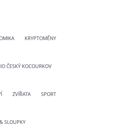
OMIKA
KRYPTOMĚNY
IO ČESKÝ KOCOURKOV
Í
ZVÍŘATA
SPORT
& SLOUPKY