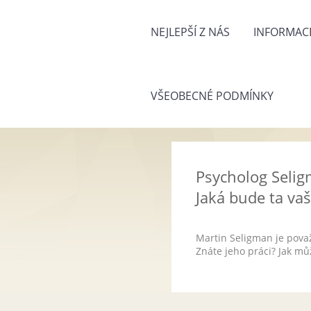
NEJLEPŠÍ Z NÁS
INFORMACE
VŠEOBECNÉ PODMÍNKY
Psycholog Selig
Jaká bude ta va
Martin Seligman je považo
Znáte jeho práci? Jak m