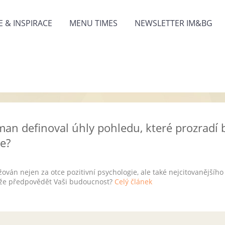
 & INSPIRACE
MENU TIMES
NEWSLETTER IM&BG
man definoval úhly pohledu, které prozradí
še?
ván nejen za otce pozitivní psychologie, ale také nejcitovanějšího 
ůže předpovědět Vaši budoucnost?
Celý článek