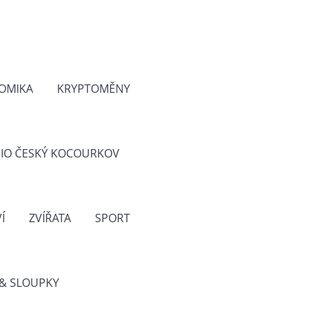
OMIKA
KRYPTOMĚNY
IO ČESKÝ KOCOURKOV
Í
ZVÍŘATA
SPORT
& SLOUPKY