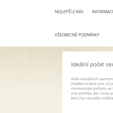
NEJLEPŠÍ Z NÁS
INFORMACE
VŠEOBECNÉ PODMÍNKY
Ideální počet s
Kolik sexuálních partne
člověka to bývá jiné. C
nesmyslným počtem, ve kt
jiné potřeby, ale i jino
který by nejraději neděla