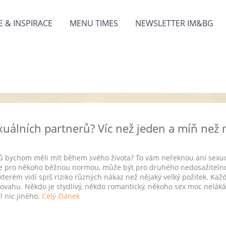
 & INSPIRACE
MENU TIMES
NEWSLETTER IM&BG
exuálních partnerů? Víc než jeden a míň než
rů bychom měli mít během svého života? To vám neřeknou ani sexu
o je pro někoho běžnou normou, může být pro druhého nedosažiteln
erém vidí spíš riziko různých nákaz než nějaký velký požitek. Kaž
u povahu. Někdo je stydlivý, někdo romantický, někoho sex moc neláká
l nic jiného.
Celý článek