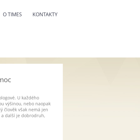
O TIMES
KONTAKTY
 moc
ologové. U každého
ou výšinou, nebo naopak
dý člověk však nemá jen
 a další je dobrodruh,