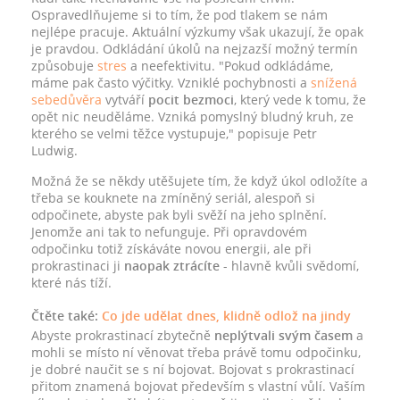
Ospravedlňujeme si to tím, že pod tlakem se nám
nejlépe pracuje. Aktuální výzkumy však ukazují, že opak
je pravdou. Odkládání úkolů na nejzazší možný termín
způsobuje
stres
a neefektivitu. "Pokud odkládáme,
máme pak často výčitky. Vzniklé pochybnosti a
snížená
sebedůvěra
vytváří
pocit bezmoci
, který vede k tomu, že
opět nic neuděláme. Vzniká pomyslný bludný kruh, ze
kterého se velmi těžce vystupuje," popisuje Petr
Ludwig.
Možná že se někdy utěšujete tím, že když úkol odložíte a
třeba se kouknete na zmíněný seriál, alespoň si
odpočinete, abyste pak byli svěží na jeho splnění.
Jenomže ani tak to nefunguje. Při opravdovém
odpočinku totiž získáváte novou energii, ale při
prokrastinaci ji
naopak ztrácíte
- hlavně kvůli svědomí,
které nás tíží.
Čtěte také:
Co jde udělat dnes, klidně odlož na jindy
Abyste prokrastinací zbytečně
neplýtvali svým časem
a
mohli se místo ní věnovat třeba právě tomu odpočinku,
je dobré naučit se s ní bojovat. Bojovat s prokrastinací
přitom znamená bojovat především s vlastní vůlí. Vaším