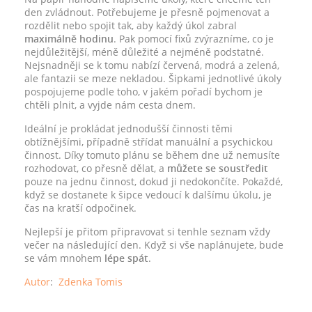
den zvládnout. Potřebujeme je přesně pojmenovat a
rozdělit nebo spojit tak, aby každý úkol zabral
maximálně hodinu
. Pak pomocí fixů zvýrazníme, co je
nejdůležitější, méně důležité a nejméně podstatné.
Nejsnadněji se k tomu nabízí červená, modrá a zelená,
ale fantazii se meze nekladou. Šipkami jednotlivé úkoly
pospojujeme podle toho, v jakém pořadí bychom je
chtěli plnit, a vyjde nám cesta dnem.
Ideální je prokládat jednodušší činnosti těmi
obtížnějšími, případně střídat manuální a psychickou
činnost. Díky tomuto plánu se během dne už nemusíte
rozhodovat, co přesně dělat, a
můžete se soustředit
pouze na jednu činnost, dokud ji nedokončíte. Pokaždé,
když se dostanete k šipce vedoucí k dalšímu úkolu, je
čas na kratší odpočinek.
Nejlepší je přitom připravovat si tenhle seznam vždy
večer na následující den. Když si vše naplánujete, bude
se vám mnohem
lépe spát
.
Autor
:
Zdenka Tomis