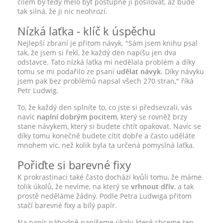
cílem by tedy mělo být postupně ji posilovat, až bude
tak silná, že ji nic neohrozí.
Nízká laťka - klíč k úspěchu
Nejlepší zbraní je přitom návyk. "Sám jsem knihu psal
tak, že jsem si řekl, že každý den napíšu jen dva
odstavce. Tato nízká laťka mi nedělala problém a díky
tomu se mi podařilo ze psaní
udělat návyk
. Díky návyku
jsem pak bez problémů napsal všech 270 stran," říká
Petr Ludwig.
To, že každý den splníte to, co jste si předsevzali, vás
navíc
naplní dobrým pocitem
, který se rovněž brzy
stane návykem, který si budete chtít opakovat. Navíc se
díky tomu konečně budete cítit dobře a často uděláte
mnohem víc, než kolik byla ta určená pomyslná laťka.
Pořiďte si barevné fixy
K prokrastinaci také často dochází kvůli tomu, že máme
tolik úkolů, že nevíme, na který se
vrhnout dřív
, a tak
prostě neděláme žádný. Podle Petra Ludwiga přitom
stačí barevné fixy a bílý papír.
Na papír náhodně napíšeme úkoly, které chceme ten