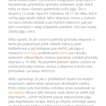
Nizozemsku předložila výsledky sledování osob, které
měly za dvou různých podmínek cvičit jógu. Šlo o
skupinu 12 osob, trpících chorobou od 11 let věku, které
cvičily jógu devět týdnů. Míru deprese, stresu a úzkosti
na konci tohoto období a po čtyřech měsících pak její
tým srovnával s údaji získanými předtím, než tyto osoby
začaly jógu cvičit.
Vědci zjistili, že při cvičení poklesly příznaky deprese a
tento jev pokračoval ještě několik měsíců poté.
Vollbehrová a její kolegové pak měřili, jak jóga a
relaxační
techniky
, praktikované
doma
po nácviku
vedeném odborníkem, mohou pomáhat zvládat příznaky
deprese u 74 dětí. Po pouhém jednom týdnu cvičení se
snížily příznaky úzkosti, stresu a deprese a tento stav
přetrvával i po dvou měsících.
Vědci upřesňují, že jde o předběžné studie na malých
skupinách, takže nelze vyvozovat věrohodné závěry.
Proto nelze tutu tisíciletou indickou praxi považovat za
opravdový
lék pro 300 milionů osob, které ve světě trpí
depresemi. „Zatím můžeme pouze doporučovat jógu
jako doplňkovou terapii, která je zřejmě účinnější spolu
se standardní léčbou,“ zdůraznila Lindsey Hopkinsová.