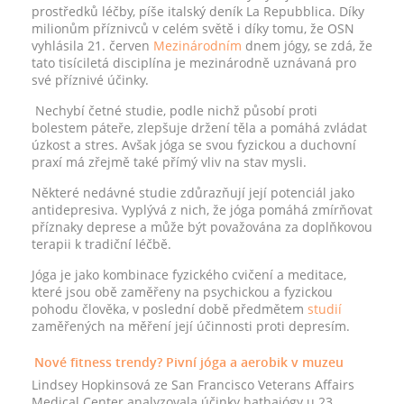
prostředků léčby, píše italský deník La Repubblica. Díky
milionům příznivců v celém světě i díky tomu, že OSN
vyhlásila 21. červen
Mezinárodním
dnem jógy, se zdá, že
tato tisíciletá disciplína je mezinárodně uznávaná pro
své příznivé účinky.
Nechybí četné studie, podle nichž působí proti
bolestem páteře, zlepšuje držení těla a pomáhá zvládat
úzkost a stres. Avšak jóga se svou fyzickou a duchovní
praxí má zřejmě také přímý vliv na stav mysli.
Některé nedávné studie zdůrazňují její potenciál jako
antidepresiva. Vyplývá z nich, že jóga pomáhá zmírňovat
příznaky deprese a může být považována za doplňkovou
terapii k tradiční léčbě.
Jóga je jako kombinace fyzického cvičení a meditace,
které jsou obě zaměřeny na psychickou a fyzickou
pohodu člověka, v poslední době předmětem
studií
zaměřených na měření její účinnosti proti depresím.
Nové fitness trendy? Pivní jóga a aerobik v muzeu
Lindsey Hopkinsová ze San Francisco Veterans Affairs
Medical Center analyzovala účinky hathajógy u 23