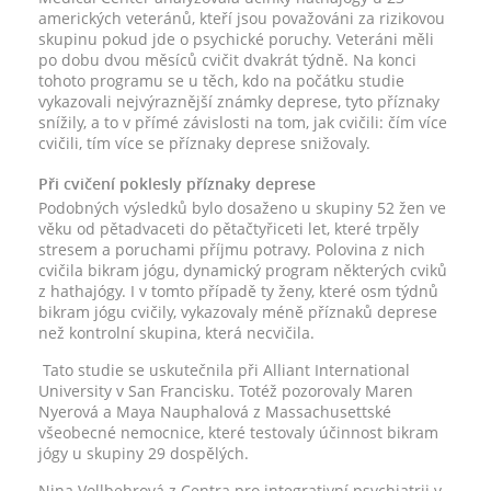
amerických veteránů, kteří jsou považováni za rizikovou
skupinu pokud jde o psychické poruchy. Veteráni měli
po dobu dvou měsíců cvičit dvakrát týdně. Na konci
tohoto programu se u těch, kdo na počátku studie
vykazovali nejvýraznější známky deprese, tyto příznaky
snížily, a to v přímé závislosti na tom, jak cvičili: čím více
cvičili, tím více se příznaky deprese snižovaly.
Při cvičení poklesly příznaky deprese
Podobných výsledků bylo dosaženo u skupiny 52 žen ve
věku od pětadvaceti do pětačtyřiceti let, které trpěly
stresem a poruchami příjmu potravy. Polovina z nich
cvičila bikram jógu, dynamický program některých cviků
z hathajógy. I v tomto případě ty ženy, které osm týdnů
bikram jógu cvičily, vykazovaly méně příznaků deprese
než kontrolní skupina, která necvičila.
Tato studie se uskutečnila při Alliant International
University v San Francisku. Totéž pozorovaly Maren
Nyerová a Maya Nauphalová z Massachusettské
všeobecné nemocnice, které testovaly účinnost bikram
jógy u skupiny 29 dospělých.
Nina Vollbehrová z Centra pro integrativní psychiatrii v