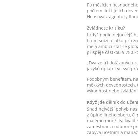
Po měsících nesnadného s
počtem lidí i jejich dove
Honsová z agentury Ran
Zvládnete kritiku?
I když podle nejnovější
firem snížila laťku pro z
měla ambici stát se glob
přispěje částkou 9 780 k
„Dva ze tří dotázaných z
jazyků uplatní ve své pr
Podobným benefitem, na j
měkkých dovednostech, ta
výkonnost nebo zvládání z
Když jde dělník do učen
Snad největší pohyb nastá
z úplně jiného oboru, či
malému množství kvalifik
zaměstnanci odborné před
zabývá účetním a manaž