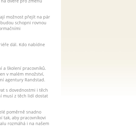
ou na dveře pro změnu
ají možnost přejít na pár
ak budou schopni rovnou
formačními
ariéře dál. Kdo nabídne
í a školení pracovníků.
 jen v malém množství,
vní agentury Randstad.
vat s dovednostmi i těch
í musí z těch lidí dostat
atelé poměrně snadno
ní tak, aby pracovníkovi
omalu rozmáhá i na našem