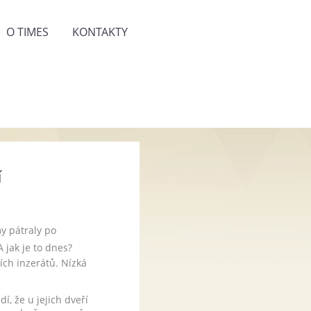
O TIMES
KONTAKTY
í
my pátraly po
A jak je to dnes?
ích inzerátů. Nízká
, že u jejich dveří