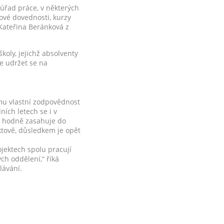
úřad práce, v některých
čové dovednosti, kurzy
 Kateřina Beránková z
školy, jejichž absolventy
je udržet se na
týmu vlastní zodpovědnost
ních letech se i v
HR hodně zasahuje do
ktově, důsledkem je opět
ojektech spolu pracují
ch oddělení,“ říká
lávání.