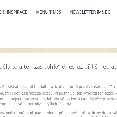
 & INSPIRACE
MENU TIMES
NEWSLETTER IM&BG
ělá to a ten zas tohle“ dnes už příliš neplat
 Čerství absolventi hledali práci, aby nabrali první zkušenosti. Fir
a, tři či pět let praxe za sebou. Vzájemně si tak vyhověli jen těžko. 
ny, ale nejsou nutností.“ Podobnou větou končí čím dál více pracovn
poučila, své odborníky si vyškolují samy.
ezaměstnaného připadá jeden a půl volného místa, firmy dobře vědí