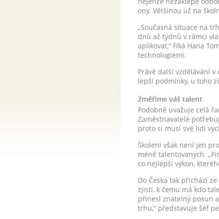
nejenže nezaklepe odborn
ony. Většinou už na školn
„Současná situace na trh
dnů až týdnů v rámci vla
aplikovat,“ říká Hana To
technologiemi.
Právě další vzdělávání v 
lepší podmínky, u toho z
Změříme váš talent
Podobně uvažuje celá řad
Zaměstnavatelé potřebují
proto si musí své lidi v
Školení však není jen pr
méně talentovaných. „Firm
co nejlepší výkon, které
Do Česka tak přichází z
zjistí, k čemu má kdo tal
přinesl znatelný posun 
trhu,“ představuje šéf 