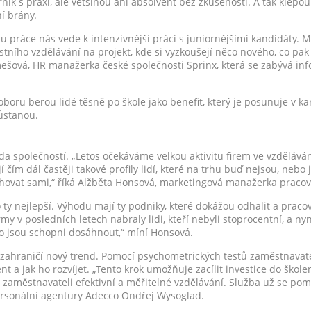
ík s praxí, ale většinou ani absolvent bez zkušeností. A tak klep
í brány.
u práce nás vede k intenzivnější práci s juniornějšími kandidáty. M
stního vzdělávání na projekt, kde si vyzkoušejí něco nového, co p
mešová, HR manažerka české společnosti Sprinx, která se zabývá in
oboru berou lidé těsně po škole jako benefit, který je posunuje v k
ůstanou.
a společností. „Letos očekáváme velkou aktivitu firem ve vzděláván
 čím dál častěji takové profily lidí, které na trhu buď nejsou, nebo
ychovat sami,“ říká Alžběta Honsová, marketingová manažerka praco
o ty nejlepší. Výhodu mají ty podniky, které dokážou odhalit a praco
y v posledních letech nabraly lidi, kteří nebyli stoprocentní, a nyn
ho jsou schopni dosáhnout,“ míní Honsová.
e zahraničí nový trend. Pomocí psychometrických testů zaměstnav
ent a jak ho rozvíjet. „Tento krok umožňuje zacílit investice do škole
a zaměstnavateli efektivní a měřitelné vzdělávání. Služba už se p
personální agentury Adecco Ondřej Wysoglad.