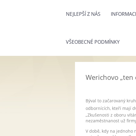
NEJLEPŠÍ Z NÁS
INFORMACE
VŠEOBECNÉ PODMÍNKY
Werichovo „ten d
Býval to začarovaný kruh.
odbornících, kteří mají dv
„Zkušenosti z oboru vítá
nezaměstnanost už firmy 
V době, kdy na jednoho n