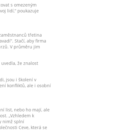
racovat s omezeným
voj lidí,“ poukazuje
 zaměstnanců třetina
vadí“. Stačí, aby firma
kurzů. V průměru jim
 uvedla, že znalost
, jsou i školení v
í konfliktů, ale i osobní
í list, nebo ho mají, ale
nost. „Vzhledem k
y nimž splní
lečnosti Ceve, která se