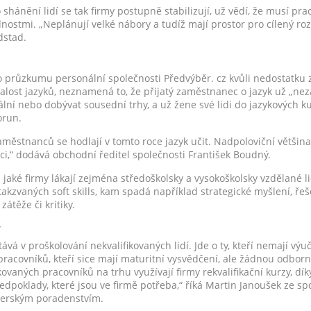
hánění lidí se tak firmy postupně stabilizují, už vědí, že musí p
dnostmi. „Neplánují velké nábory a tudíž mají prostor pro cílený roz
dstad.
ho průzkumu personální společnosti Předvýběr. cz kvůli nedostatku
nalost jazyků, neznamená to, že přijatý zaměstnanec o jazyk už „neza
ální nebo dobývat sousední trhy, a už žene své lidi do jazykových 
orun.
aměstnanců se hodlají v tomto roce jazyk učit. Nadpoloviční většina
áci,“ dodává obchodní ředitel společnosti František Boudný.
aké firmy lákají zejména středoškolsky a vysokoškolsky vzdělané lidi
kzvaných soft skills, kam spadá například strategické myšlení, řešen
átěže či kritiky.
í
vá v proškolování nekvalifikovaných lidí. Jde o ty, kteří nemají výučn
 pracovníků, kteří sice mají maturitní vysvědčení, ale žádnou odbor
ovaných pracovníků na trhu využívají firmy rekvalifikační kurzy, dík
poklady, které jsou ve firmě potřeba,“ říká Martin Janoušek ze spo
erským poradenstvím.