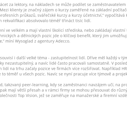
ácet za lektory, na nákladech se může podílet se zaměstnavatelem 
 „Mezi klienty je značný zájem o kurzy zaměřené na základní počíta
 profesních průkazů, svářečské kurzy a kurzy účetnictví,“ vypočítává
rekvalifikaci absolvovalo téměř třináct tisíc lidí.
ní ve velkém a mají vlastní školicí střediska, nebo zakládají vlastní 
hnických a dělnických pozic jde o klíčový benefit, který jim umožňu
e,“ míní Wysoglad z agentury Adecco.
souvisí i další velké téma - zastupitelnost lidí. Dříve měl každý v 
icky nezastupitelný, a navíc lidé často pracovali samostatně. V posled
m lidí na trhu začaly pozice ve firmách více rozšiřovat. Například 
to téměř u všech pozic. Navíc se nyní pracuje více týmově a proje
rend, takzvaný peer-learning, kdy se zaměstnanci navzájem učí, na pr
e pak mají větší přesah a v rámci firmy se mohou přesouvat do různý
lečnosti Top Vision, jež se zaměřuje na manažerské a firemní vzdě