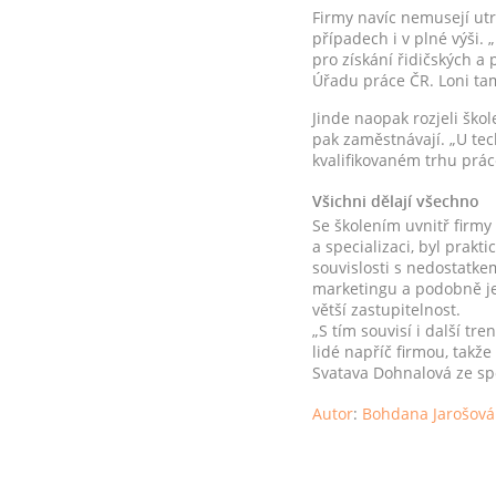
Firmy navíc nemusejí utr
případech i v plné výši.
pro získání řidičských a
Úřadu práce ČR. Loni tam 
Jinde naopak rozjeli škole
pak zaměstnávají. „U tec
kvalifikovaném trhu prác
Všichni dělají všechno
Se školením uvnitř firmy 
a specializaci, byl prakt
souvislosti s nedostatke
marketingu a podobně je 
větší zastupitelnost.
„S tím souvisí i další t
lidé napříč firmou, takž
Svatava Dohnalová ze spo
Autor
:
Bohdana Jarošová