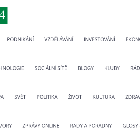
PODNIKÁNÍ
VZDĚLÁVÁNÍ
INVESTOVÁNÍ
EKON
CHNOLOGIE
SOCIÁLNÍ SÍTĚ
BLOGY
KLUBY
RÁD
PA
SVĚT
POLITIKA
ŽIVOT
KULTURA
ZDRAV
VORY
ZPRÁVY ONLINE
RADY A PORADNY
GLOSY 