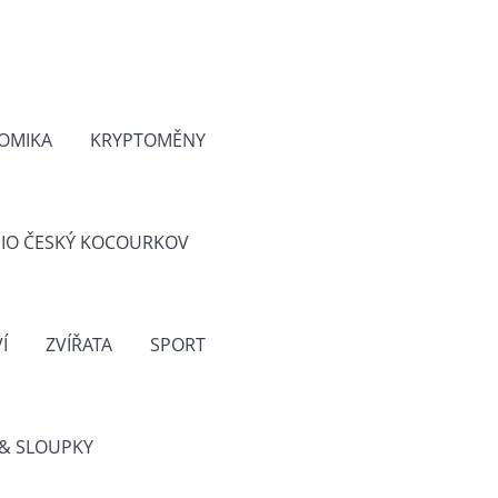
OMIKA
KRYPTOMĚNY
IO ČESKÝ KOCOURKOV
Í
ZVÍŘATA
SPORT
& SLOUPKY