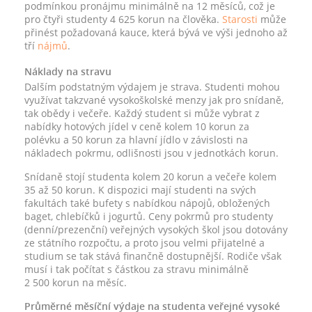
podmínkou pronájmu minimálně na 12 měsíců, což je
pro čtyři studenty 4 625 korun na člověka.
Starosti
může
přinést požadovaná kauce, která bývá ve výši jednoho až
tří
nájmů
.
Náklady na stravu
Dalším podstatným výdajem je strava. Studenti mohou
využívat takzvané vysokoškolské menzy jak pro snídaně,
tak obědy i večeře. Každý student si může vybrat z
nabídky hotových jídel v ceně kolem 10 korun za
polévku a 50 korun za hlavní jídlo v závislosti na
nákladech pokrmu, odlišnosti jsou v jednotkách korun.
Snídaně stojí studenta kolem 20 korun a večeře kolem
35 až 50 korun. K dispozici mají studenti na svých
fakultách také bufety s nabídkou nápojů, obložených
baget, chlebíčků i jogurtů. Ceny pokrmů pro studenty
(denní/prezenční) veřejných vysokých škol jsou dotovány
ze státního rozpočtu, a proto jsou velmi přijatelné a
studium se tak stává finančně dostupnější. Rodiče však
musí i tak počítat s částkou za stravu minimálně
2 500 korun na měsíc.
Průměrné měsíční výdaje na studenta veřejné vysoké