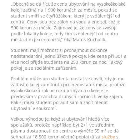
„Obecně se dá říci, že cena ubytování na vysokoškolské
koleji začíná na 1 900 korunách za měsíc, pokud se
student smíří se čtyřlůžákem, který je vzdálenější od
centra. Ceny jsou bez záloh na vodu a energii, což je
500 korun za měsíc. Zajímavé je, že ceny se zvyšují
podle lokality koleje, tedy čím vzdálenější od centra
města, tím je cena nižší,“ říká Matúš Kuchálik.
Studenti mají možnost si pronajmout dokonce
nadstandardní jednolůžkové pokoje, kde cena při 301 a
více nocí přijde studenta na 250 korun za noc. Takový
pokoj je se sociálním zařízením.
Problém může pro studenta nastat ve chvíli, kdy je mu
žádost o kolej zamítnuta pro nedostatek místa, protože
vysokoškoláků rok od roku přibývá a o koleje je
především v prvních a druhých ročnících velký zájem.
Pak si musí student poradit sám a začít hledat
ubytování v soukromí.
Velkou výhodou je, když si ubytování hledá více
spolužáků, protože například byt 2+1 ve středním
pásmu dostupnosti do centra o výměře 55 m² se dá
sehnat za 18 500 korun včetně poplatků za
služby
s