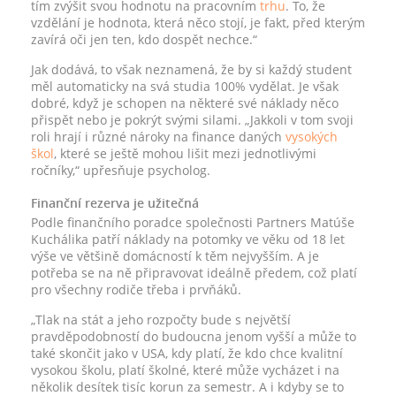
tím zvýšit svou hodnotu na pracovním
trhu
. To, že
vzdělání je hodnota, která něco stojí, je fakt, před kterým
zavírá oči jen ten, kdo dospět nechce.“
Jak dodává, to však neznamená, že by si každý student
měl automaticky na svá studia 100% vydělat. Je však
dobré, když je schopen na některé své náklady něco
přispět nebo je pokrýt svými silami. „Jakkoli v tom svoji
roli hrají i různé nároky na finance daných
vysokých
škol
, které se ještě mohou lišit mezi jednotlivými
ročníky,“ upřesňuje psycholog.
Finanční rezerva je užitečná
Podle finančního poradce společnosti Partners Matúše
Kuchálika patří náklady na potomky ve věku od 18 let
výše ve většině domácností k těm nejvyšším. A je
potřeba se na ně připravovat ideálně předem, což platí
pro všechny rodiče třeba i prvňáků.
„Tlak na stát a jeho rozpočty bude s největší
pravděpodobností do budoucna jenom vyšší a může to
také skončit jako v USA, kdy platí, že kdo chce kvalitní
vysokou školu, platí školné, které může vycházet i na
několik desítek tisíc korun za semestr. A i kdyby se to