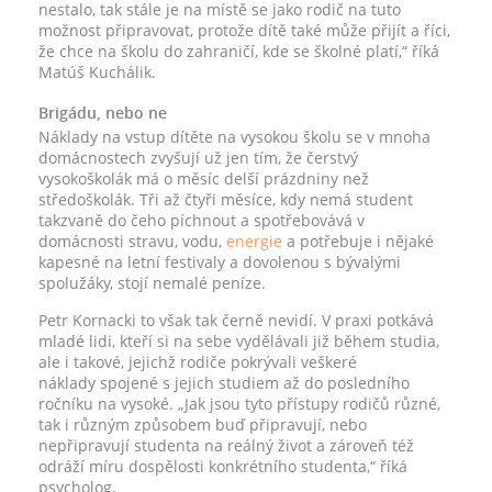
nestalo, tak stále je na místě se jako rodič na tuto
možnost připravovat, protože dítě také může přijít a říci,
že chce na školu do zahraničí, kde se školné platí,“ říká
Matúš Kuchálik.
Brigádu, nebo ne
Náklady na vstup dítěte na vysokou školu se v mnoha
domácnostech zvyšují už jen tím, že čerstvý
vysokoškolák má o měsíc delší prázdniny než
středoškolák. Tři až čtyři měsíce, kdy nemá student
takzvaně do čeho píchnout a spotřebovává v
domácnosti stravu, vodu,
energie
a potřebuje i nějaké
kapesné na letní festivaly a dovolenou s bývalými
spolužáky, stojí nemalé peníze.
Petr Kornacki to však tak černě nevidí. V praxi potkává
mladé lidi, kteří si na sebe vydělávali již během studia,
ale i takové, jejichž rodiče pokrývali veškeré
náklady spojené s jejich studiem až do posledního
ročníku na vysoké. „Jak jsou tyto přístupy rodičů různé,
tak i různým způsobem buď připravují, nebo
nepřipravují studenta na reálný život a zároveň též
odráží míru dospělosti konkrétního studenta,“ říká
psycholog.