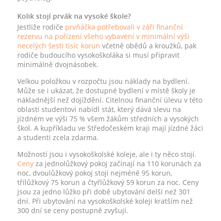
Kolik stojí prvák na vysoké škole?
Jestliže rodiče
prvňáčka potřebovali v září finanční
rezervu na pořízení všeho vybavení v minimální výši
necelých šesti tisíc korun
včetně obědů a kroužků, pak
rodiče budoucího vysokoškoláka si musí připravit
minimálně dvojnásobek.
Velkou položkou v rozpočtu jsou náklady na bydlení.
Může se i ukázat, že dostupné bydlení v místě školy je
nákladnější než dojíždění. Citelnou finanční úlevu v této
oblasti studentovi nabídl stát, který dává slevu na
jízdném ve výši 75 % všem žákům středních a vysokých
škol. A kupříkladu ve Středočeském kraji mají jízdné žáci
a studenti zcela zdarma.
Možností jsou i vysokoškolské koleje, ale i ty něco stojí.
Ceny
za jednolůžkový pokoj začínají na 110 korunách za
noc, dvoulůžkový pokoj stojí nejméně 95 korun,
třílůžkový 75 korun a čtyřlůžkový 59 korun za noc. Ceny
jsou za jedno lůžko při době ubytování delší než 301
dní. Při ubytování na vysokoškolské koleji kratším než
300 dní se ceny postupně zvyšují.