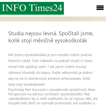
Studia nejsou levná. Spočítali jsme,
kolik stojí měsíčně vysokoškolák
Mít doma vysokoškoláka je pro mnohé rodiče značná
finanční zátěž. Část nákladů na pokrytí studií si často
mladí lidé zajišťují sami. I tak jejich rodiče musejí
sáhnout hlouběji do kapsy. Podle odborníků je dobré,
aby se na to domácnosti předem připravovaly. Kolik
tedy stojí vysokoškolák?
Psycholog Petr Kornacki z poradenské společnosti New
Perspective na adresu čerstvých vysokoškoláků říká:
„Vysokoškoláci by si měli uvědomit, že už nejsou děti, ale
dospělí lidé, kteří se rozhodli prohloubit své vzdělání a