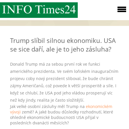
Trump slíbil silnou ekonomiku. USA
se sice daří, ale je to jeho zásluha?
Donald Trump má za sebou první rok ve funkci
amerického prezidenta. Ve svém loňském inauguračním
projevu coby nový prezident sliboval, že bude chránit
zájmy Američanů, což povede k větší prosperitě a síle. I
když se chlubí, že USA pod jeho vládou prosperují víc
než kdy jindy, realita je často složitější.
Jak velké osobní zásluhy měl Trump na
ekonomickém
vývoji
země? A jaké budou důsledky rozhodnutí, které
ohledně ekonomické budoucnosti USA přijal v
posledních dvanácti měsících?