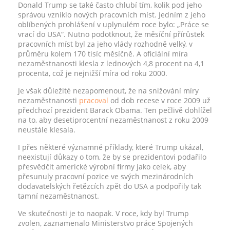
Donald Trump se také často chlubí tím, kolik pod jeho
správou vzniklo nových pracovních míst. Jedním z jeho
oblíbených prohlášení v uplynulém roce bylo: „Práce se
vrací do USA“. Nutno podotknout, že měsíční přírůstek
pracovních míst byl za jeho vlády rozhodně velký, v
průměru kolem 170 tisíc měsíčně. A oficiální míra
nezaměstnanosti klesla z lednových 4,8 procent na 4,1
procenta, což je nejnižší míra od roku 2000.
Je však důležité nezapomenout, že na snižování míry
nezaměstnanosti
pracoval
od dob recese v roce 2009 už
předchozí prezident Barack Obama. Ten pečlivě dohlížel
na to, aby desetiprocentní nezaměstnanost z roku 2009
neustále klesala.
I přes některé významné příklady, které Trump ukázal,
neexistují důkazy o tom, že by se prezidentovi podařilo
přesvědčit americké výrobní firmy jako celek, aby
přesunuly pracovní pozice ve svých mezinárodních
dodavatelských řetězcích zpět do USA a podpořily tak
tamní nezaměstnanost.
Ve skutečnosti je to naopak. V roce, kdy byl Trump
zvolen, zaznamenalo Ministerstvo práce Spojených