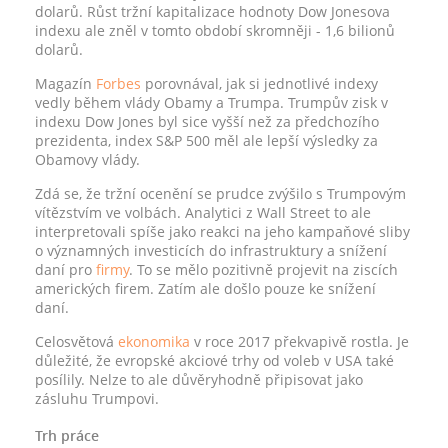
dolarů. Růst tržní kapitalizace hodnoty Dow Jonesova
indexu ale zněl v tomto období skromněji - 1,6 bilionů
dolarů.
Magazín
Forbes
porovnával, jak si jednotlivé indexy
vedly během vlády Obamy a Trumpa. Trumpův zisk v
indexu Dow Jones byl sice vyšší než za předchozího
prezidenta, index S&P 500 měl ale lepší výsledky za
Obamovy vlády.
Zdá se, že tržní ocenění se prudce zvýšilo s Trumpovým
vítězstvím ve volbách. Analytici z Wall Street to ale
interpretovali spíše jako reakci na jeho kampaňové sliby
o významných investicích do infrastruktury a snížení
daní pro
firmy
. To se mělo pozitivně projevit na ziscích
amerických firem. Zatím ale došlo pouze ke snížení
daní.
Celosvětová
ekonomika
v roce 2017 překvapivě rostla. Je
důležité, že evropské akciové trhy od voleb v USA také
posílily. Nelze to ale důvěryhodně připisovat jako
zásluhu Trumpovi.
Trh práce