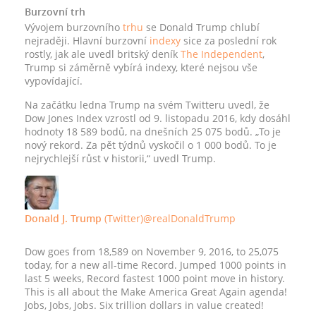
Burzovní trh
Vývojem burzovního
trhu
se Donald Trump chlubí
nejraději. Hlavní burzovní
indexy
sice za poslední rok
rostly, jak ale uvedl britský deník
The Independent
,
Trump si záměrně vybírá indexy, které nejsou vše
vypovídající.
Na začátku ledna Trump na svém Twitteru uvedl, že
Dow Jones Index vzrostl od 9. listopadu 2016, kdy dosáhl
hodnoty 18 589 bodů, na dnešních 25 075 bodů. „To je
nový rekord. Za pět týdnů vyskočil o 1 000 bodů. To je
nejrychlejší růst v historii,“ uvedl Trump.
Donald J. Trump
(Twitter)
@realDonaldTrump
Dow goes from 18,589 on November 9, 2016, to 25,075
today, for a new all-time Record. Jumped 1000 points in
last 5 weeks, Record fastest 1000 point move in history.
This is all about the Make America Great Again agenda!
Jobs, Jobs, Jobs. Six trillion dollars in value created!