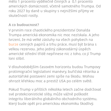
mělo 1 procento výdělečně činných a 0,1 procento
amerických domácností, včetně samotného Trumpa. Od
roku 2027 by daně u skupiny s nejnižšími příjmy ve
skutečnosti rostly.
A co budoucnost?
V prvním roce chaotického prezidentství Donalda
Trumpa americká ekonomika nic moc nezískala. A jeho
tvrzení, že má velké zásluhy na všech pohybech na
burze
cenných papírů a trhu práce, musí být brána s
velkou rezervou. Jeho jediný zákonodárný úspěch
americké střední třídě nepřinese nic z toho, co jí Trump
loni slíbil.
V dlouhodobějším časovém horizontu budou Trumpovy
protiimigrační legislativní manévry, buřičská rétorika a
autoritářské postavení zemi spíše na škodu. Mohou
ohrozit křehkou moc a prestiž USA po celém světě.
Pokud Trump v příštích několika letech začne dodržovat
své protekcionistické sliby, může vážně poškodit
integritu liberálního globálního obchodního systému,
který bude opět pro americkou ekonomiku škodlivý.