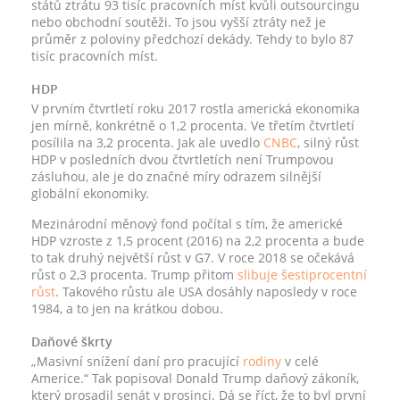
států ztrátu 93 tisíc pracovních míst kvůli outsourcingu
nebo obchodní soutěži. To jsou vyšší ztráty než je
průměr z poloviny předchozí dekády. Tehdy to bylo 87
tisíc pracovních míst.
HDP
V prvním čtvrtletí roku 2017 rostla americká ekonomika
jen mírně, konkrétně o 1,2 procenta. Ve třetím čtvrtletí
posílila na 3,2 procenta. Jak ale uvedlo
CNBC
, silný růst
HDP v posledních dvou čtvrtletích není Trumpovou
zásluhou, ale je do značné míry odrazem silnější
globální ekonomiky.
Mezinárodní měnový fond počítal s tím, že americké
HDP vzroste z 1,5 procent (2016) na 2,2 procenta a bude
to tak druhý největší růst v G7. V roce 2018 se očekává
růst o 2,3 procenta. Trump přitom
slibuje šestiprocentní
růst
. Takového růstu ale USA dosáhly naposledy v roce
1984, a to jen na krátkou dobou.
Daňové škrty
„Masivní snížení daní pro pracující
rodiny
v celé
Americe.“ Tak popisoval Donald Trump daňový zákoník,
který prosadil senát v prosinci. Dá se říct, že to byl první