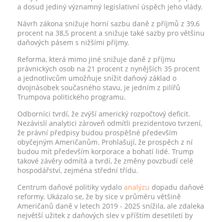
a dosud jediný významný legislativní úspěch jeho vlády.
Návrh zákona snižuje horní sazbu daně z příjmů z 39,6
procent na 38,5 procent a snižuje také sazby pro většinu
daňových pásem s nižšími příjmy.
Reforma, která mimo jiné snižuje daně z příjmu
právnických osob na 21 procent z nynějších 35 procent
a jednotlivcům umožňuje snížit daňový základ o
dvojnásobek současného stavu, je jedním z pilířů
Trumpova politického programu.
Odborníci tvrdí, že zvýší americký rozpočtový deficit.
Nezávislí analytici zároveň odmítli prezidentovo tvrzení,
že právní předpisy budou prospěšné především
obyčejným Američanům. Prohlašují, že prospěch z ní
budou mít především korporace a bohatí lidé. Trump
takové závěry odmítá a tvrdí, že změny povzbudí celé
hospodářství, zejména střední třídu.
Centrum daňové politiky vydalo
analýzu
dopadu daňové
reformy. Ukázalo se, že by sice v průměru většině
Američanů daně v letech 2019 - 2025 snížila, ale zdaleka
největší užitek z daňových slev v příštím desetiletí by