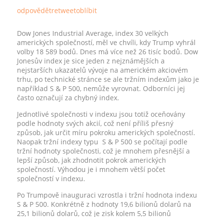
odpovědět
retweet
oblíbit
Dow Jones Industrial Average, index 30 velkých
amerických společností, měl ve chvíli, kdy Trump vyhrál
volby 18 589 bodů. Dnes má více než 26 tisíc bodů. Dow
Jonesův index je sice jeden z nejznámějších a
nejstarších ukazatelů vývoje na americkém akciovém
trhu, po technické stránce se ale tržním indexům jako je
například S & P 500, nemůže vyrovnat. Odborníci jej
často označují za chybný index.
Jednotlivé společnosti v indexu jsou totiž oceňovány
podle hodnoty svých akcií, což není příliš přesný
způsob, jak určit míru pokroku amerických společností.
Naopak tržní indexy typu S & P 500 se počítají podle
tržní hodnoty společnosti, což je mnohem přesnější a
lepší způsob, jak zhodnotit pokrok amerických
společností. Výhodou je i mnohem větší počet
společností v indexu.
Po Trumpově inauguraci vzrostla i tržní hodnota indexu
S & P 500. Konkrétně z hodnoty 19,6 bilionů dolarů na
25,1 bilionů dolarů, což je zisk kolem 5,5 bilionů