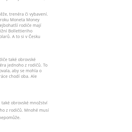
těže, trenéra či vybavení.
ho roku Moneta Money
jbohatší rodiče mají
žní Bollettieriho
olarů. A to si v Česku
odiče také obrovské
éra jednoho z rodičů. To
ovala, aby se mohla o
ráce chodí oba. Ale
če také obrovské množství
noho z rodičů. Mnohé musí
t nepomůže.