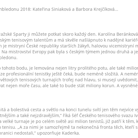
mbledonu 2018: Kateřina Siniaková a Barbora Krejčíková...
ražské Sparty ji můžete potkat skoro každý den. Karolína Beránková
českým tenisovým talentům a má skvěle našlápnuto k nadějné kariéř
ch je mistryní České republiky starších žákyň, halovou vicemistryní 
. Na mistrovství Evropy pak byla s českým týmem jednou druhá a jed
bledonu.
o tohoto bodu, je lemována nejen litry prolitého potu, ale také mili
ráze profesionální tenistky ještě čeká, bude neméně složitá. A nemén
 světových tenisových turnajích trofej nad hlavu, si musejí uvědomit
t nejen moře času, ale také to bude stát miliony korun. A vysněn
nitá a bolestivá cesta a světlo na konci tunelu svítí jen těm nejvíce 
stnějším a také nejzdravějším,“ říká šéf Českého tenisového svazu I
velké turnaje je po celém světě asi milion tenistů, již patří k těm, k
o tenisu. „A za nimi je samozřejmě ta nekonečná fronta těch, kteří 
hranici nedostali,“ upozorňuje Kaderka.