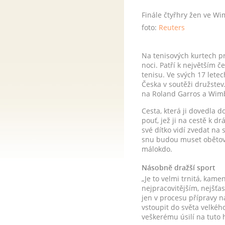
Finále čtyřhry žen ve Wi
foto:
Reuters
N
a tenisových kurtech p
noci. Patří k největším 
tenisu. Ve svých 17 lete
Česka v soutěži družstev
na Roland Garros a Wim
Cesta, která ji dovedla d
pouť, jež ji na cestě k d
své dítko vidí zvedat na
snu budou muset obětova
málokdo.
Násobně dražší sport
„Je to velmi trnitá, kame
nejpracovitějším, nejšťa
jen v procesu přípravy na 
vstoupit do světa velkéh
veškerému úsilí na tuto 