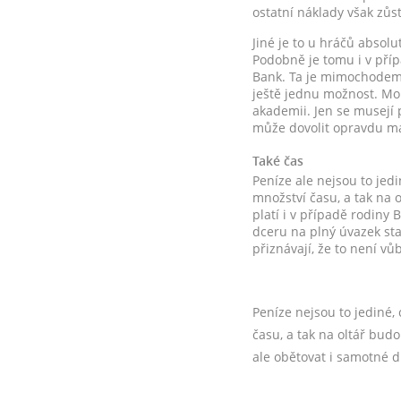
ostatní náklady však zůst
Jiné je to u hráčů absolu
Podobně je tomu i v pří
Bank. Ta je mimochodem 
ještě jednu možnost. Moh
akademii. Jen se musejí p
může dovolit opravdu m
Také čas
Peníze ale nejsou to jedi
množství času, a tak na 
platí i v případě rodiny
dceru na plný úvazek sta
přiznávají, že to není v
Peníze nejsou to jediné,
času, a tak na oltář bud
ale obětovat i samotné d