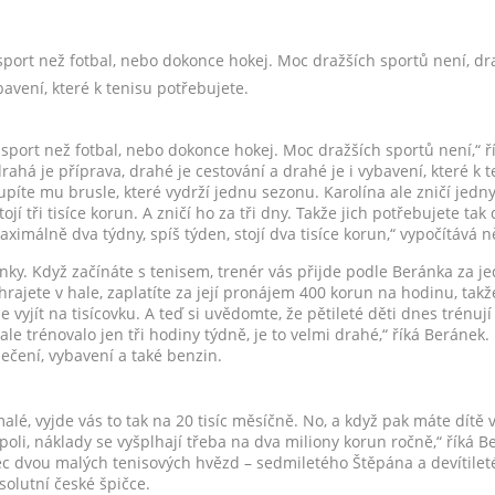
sport než fotbal, nebo dokonce hokej. Moc dražších sportů není, dra
bavení, které k tenisu potřebujete.
 sport než fotbal, nebo dokonce hokej. Moc dražších sportů není,“ ř
drahá je příprava, drahé je cestování a drahé je i vybavení, které k 
píte mu brusle, které vydrží jednu sezonu. Karolína ale zničí jedn
tojí tři tisíce korun. A zničí ho za tři dny. Takže jich potřebujete ta
ximálně dva týdny, spíš týden, stojí dva tisíce korun,“ vypočítává n
inky. Když začínáte s tenisem, trenér vás přijde podle Beránka za 
hrajete v hale, zaplatíte za její pronájem 400 korun na hodinu, tak
yjít na tisícovku. A teď si uvědomte, že pětileté děti dnes trénují 
ale trénovalo jen tři hodiny týdně, je to velmi drahé,“ říká Beránek
blečení, vybavení a také benzin.
malé, vyjde vás to tak na 20 tisíc měsíčně. No, a když pak máte dítě 
li, náklady se vyšplhají třeba na dva miliony korun ročně,“ říká B
otec dvou malých tenisových hvězd – sedmiletého Štěpána a devítileté
solutní české špičce.