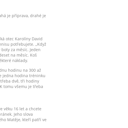
há je příprava, drahé je
íká otec Karolíny David
tenisu potřebujete. „Když
y boty za měsíc. Jeden
k deset na měsíc. Koš
ěkteré náklady.
jednu hodinu na 300 až
že jedna hodina tréninku
třeba dvě, tři hodiny
. K tomu všemu je třeba
ve věku 16 let a chcete
eránek. Jeho slova
ho Matěje, kteří patří ve