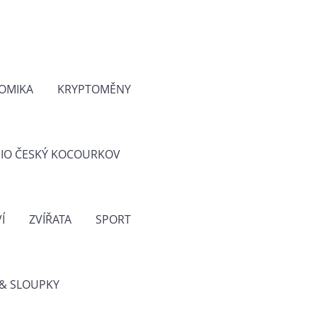
OMIKA
KRYPTOMĚNY
IO ČESKÝ KOCOURKOV
Í
ZVÍŘATA
SPORT
& SLOUPKY