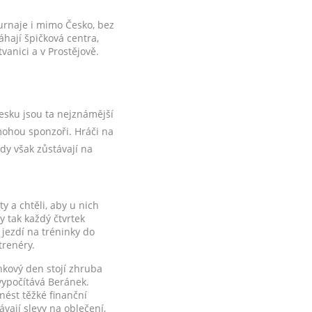
urnaje i mimo Česko, bez
hají špičková centra,
vanici a v Prostějově.
Česku jsou ta nejznámější
mohou sponzoři. Hráči na
dy však zůstávají na
ty a chtěli, aby u nich
y tak každý čtvrtek
 jezdí na tréninky do
trenéry.
nkový den stojí zhruba
 vypočítává Beránek.
nést těžké finanční
vají slevy na oblečení,