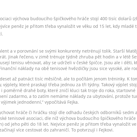
sociaci výchova budoucího špičkového hráče stojí 400 tisíc dolarů (
ejvíce peněz je přitom třeba vynaložit ve věku od 15 let, kdy mladé t
í.
 talent a v porovnání se svými konkurenty netrénují tolik. Starší Matě
řikrát. Jinak řečeno, v zimě trénuje týdně zhruba pět hodin a v létě š
ejí tenisu věnovat, aby se udrželi v české špičce. Jsou ale i děti, k
. Finanční náklady na obě tenisové hvězdičky jsou sice vysoké, ale ro
eset až patnáct tisíc měsíčně, ale to počítám jenom tréninky. K to
, výplety, které praskají třeba jednou za tři týdny. Takový výplet sto
i i poměrně drahé boty, které zničí kluci tak troje do roka, startovné
ení zadarmo, a to zatím nemáme náklady za ubytování, protože tur
 výjimek jednodenní,“ vypočítává Fejka.
Vychovat hráče či hráčku stojí dle odhadu českých odborníků sedm 
tské tenisové asociaci, dle níž výchova budoucího špičkového hráče s
) od jeho pěti do 18 let. Nejvíce peněz je přitom třeba vynaložit ve
ačínají více cestovat do zahraničí. To potvrzují i Fejkovi.