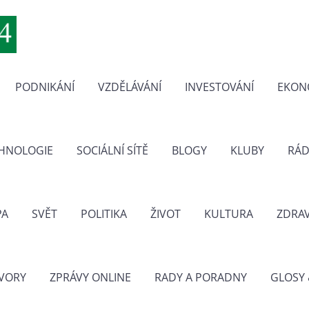
PODNIKÁNÍ
VZDĚLÁVÁNÍ
INVESTOVÁNÍ
EKON
CHNOLOGIE
SOCIÁLNÍ SÍTĚ
BLOGY
KLUBY
RÁD
PA
SVĚT
POLITIKA
ŽIVOT
KULTURA
ZDRAV
VORY
ZPRÁVY ONLINE
RADY A PORADNY
GLOSY 