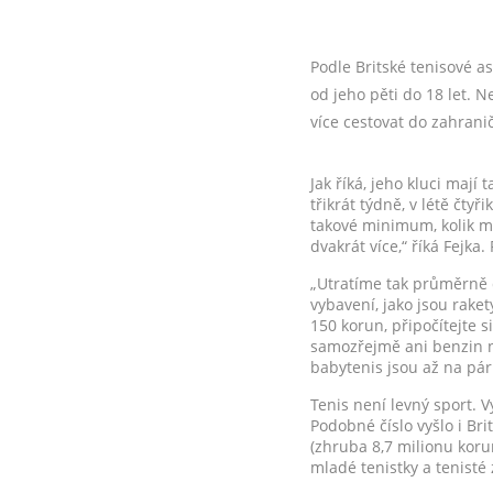
Podle Britské tenisové a
od jeho pěti do 18 let. N
více cestovat do zahranič
Jak říká, jeho kluci mají
třikrát týdně, v létě čty
takové minimum, kolik mus
dvakrát více,“ říká Fejka
„Utratíme tak průměrně d
vybavení, jako jsou rakety
150 korun, připočítejte s
samozřejmě ani benzin n
babytenis jsou až na pár
Tenis není levný sport. 
Podobné číslo vyšlo i Bri
(zhruba 8,7 milionu korun
mladé tenistky a tenisté z