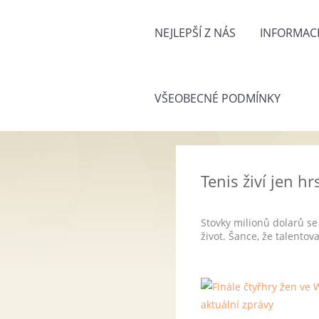
NEJLEPŠÍ Z NÁS
INFORMACE
VŠEOBECNÉ PODMÍNKY
Tenis živí jen h
Stovky milionů dolarů se 
život. Šance, že talentov