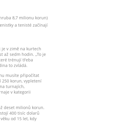
zhruba 8,7 milionu korun)
enistky a tenisté začínají
j je v zimě na kurtech
est až sedm hodin. „To je
teré trénují třeba
dina to zvládá.
mu musíte připočítat
jí 250 korun, vypletení
 na turnajích,
naje v kategorii
až deset milionů korun.
tojí 400 tisíc dolarů
 věku od 15 let, kdy