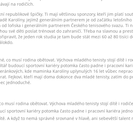
ávají na rodičích.
tní republikové špičky. Ti mají většinou sponzory, kteří jim platí sou
padě Karolíny, jejímž generálním partnerem je od začátku letošní
od loňska i generálním partnerem Českého tenisového svazu. Ti ne
ou své děti poslat trénovat do zahraničí. Třeba na slavnou a presti
řipravit, že jeden rok studia je tam bude stát mezi 60 až 80 tisíci d
álokdo.
né, co musí rodina obětovat. Výchova mladého tenisty stojí dítě i r
oltář budoucí sportovní kariéry potomka často padne i pracovní kari
 Beránkových, kde maminka Karolíny uplynulých 16 let vůbec neprac
rat. Fejkovi, kteří mají doma dokonce dva mladé tenisty, zatím do p
ůbec jednoduché.
 co musí rodina obětovat. Výchova mladého tenisty stojí dítě i rodi
oucí sportovní kariéry potomka často padne i pracovní kariéra jed
ítě. A když to nemá správně srovnané v hlavě, ani sebevětší talen