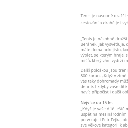
Tenis je násobně dražší 
cestování a drahé je i vy
„Tenis je násobně dražší
Beránek. Jak vysvětluje, 
máte doma hokejistu, kou
výplet, se kterým hraje, s
míčů, který vám vydrží ma
Další položkou jsou trén
800 korun. „Když v zimě 
vás taky dohromady může v
denně. I kdyby vaše dítě 
navíc připočíst i další o
Nejvíce do 15 let
„Když je vaše dítě ještě 
uspět na mezinárodním po
potvrzuje i Petr Fejka, 
své věkové kategorii k ab