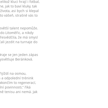
ikož kluci hrají i fotbal,
, jak to baví kluky, tak
života, asi bych si klepal
 to vášeň, strašně vás to
evětší talent nepomůže.
do Litoměřic, a nikdy
přesvědčila, že má smysl
ali jezdit na turnaje do
„Hraje se jen jeden zápas
vysvětluje Beránková.
řijíždí na osmou,
a a odpolední trénink
akončím to regenerací,
í povinnosti,“ říká
mě tenisu ani nemá. Jak