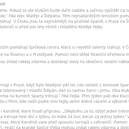
oři
áme. Pokud se ale klukům bude dařit nadále a začnou vyjíždět na t
jde,“ říká otec Matěje a Štěpána. Těm nejnadanějším tenistům pomá
 stahují. V Česku jsou ta nejznámější na pražské Spartě, v Praze na Št
talentů si před pár lety všimli i mladého Matěje Fejky.
ům pomáhají špičková centra, která si největší talenty stahují. V 
ze na Štvanici a v Prostějově. Pomoci nést těžké finanční břemeno 
ou získat rakety zdarma a dostávají slevy na oblečení, ostatní nákla
naji v Praze, když bylo Matějovi pět let, nás oslovili z tenisové Spar
 je talentovaný i mladší Štěpán, dali tu samou šanci i jemu. Oba kluk
ma na kurtech Sparty trénují,“ říká Fejka. Přes týden pak oba kluci
a v Plzni, kde našli podle slov Fejky velmi dobré zázemí a výborné 
 Karolíně, které hradí přípravu. „Díkybohu za to, vždyť jeden tréni
ína trénuje šest dní v týdnu, to máte 24 tisíc korun za jediný týden,“
svaz, který Karolíně zase platí spoustu turnajů v zahraničí. Pomoci 
Hráči na krajské špičce třeba mohou získat rakety zdarma a dostá