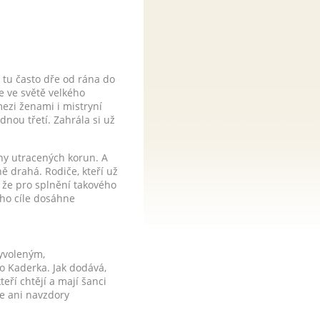
 tu často dře od rána do
e ve světě velkého
mezi ženami i mistryní
nou třetí. Zahrála si už
ony utracených korun. A
ě drahá. Rodiče, kteří už
, že pro splnění takového
ého cíle dosáhne
vyvoleným,
vo Kaderka. Jak dodává,
teří chtějí a mají šanci
se ani navzdory