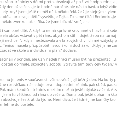
ráno, tréninky s dětmi proto absolvují až po čtvrté odpoledne, a jel
dý den až večer. „Je to hodně náročné, ale nás to baví, a když vidíme
 lety, když jsem ještě neměl děti, někdo řekl, že žije stejným stylem 
eudělal pro svoje děti,“ vysvětluje Fejka. To samé říká i Beránek: „Je
á někdo zvenku, tak si říká, že jsme blázni,“ směje se.
 i samotné dítě. A když to nemá správně srovnané v hlavě, ani seb
sela občas vstávat v pět ráno, abychom stihli dojet třeba na turnaj 
e jí nechce. Nikdy si nestěžovala a v krizových chvílích mě vždycky 
k. Tenisu musela přizpůsobit i svou školní docházku. „Když jsme zač
ožádat ve škole o individuální plán,“ dodává.
 začínají v pondělí, ale už v neděli hráči musejí být na prezentaci. 
dostali do finále, skončíte v sobotu. Strávíte tam tedy celý týden,“ 
olínu je tenis v současnosti vším, svědčí její běžný den. Na kurty p
ne rozcvičkou, následuje první dopolední trénink, pak oběd, pauz
Pak mám kondiční trénink, mezitím možná ještě nějaké cvičení. A z
a. Jsem tu většinou od rána do večera. Doma pak ještě doháním školn
 absolvuje šestkrát do týdne. Není divu, že žádné jiné koníčky kro
čer lehne do postele.