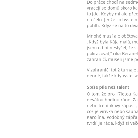
Do práce chodí na sedmou 
vracejí se domů skoro kaž
to jde. Kdyby mi ale před
na čelo. Jenže co byste n
pohltí. Když se na to dív
Mnohé musí ale obětovat
„Když byla Kája malá, mu
jsem od ní neslyšel, že s
pokračovat,“ říká Beráne
zahraničí, museli jsme p
V zahraničí totiž turnaje
denně, takže kdybyste se 
Spíše píle než talent
O tom, že pro 17letou Kar
devátou hodinu ráno. Zač
nebo tréninkový zápas. „
což je vířivka nebo saun
Karolína. Podobný zápřah
tvrdí, je ráda, když si ve