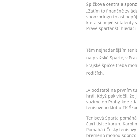
Špičková centra a sponz
„Zatím to finančně zvlád
sponzoringu to asi nepů
která si největší talenty
Právě sparťanští hledači 
Těm nejnadanějším tenist
na pražské Spartě, v Pra
krajské špičce třeba moh
rodičích.
„V podstatě na prvním tur
hrál. Když pak viděli, že
vozíme do Prahy, kde zdar
tenisového klubu TK Škod
Tenisová Sparta pomáhá i
čtyři tisíce korun. Karol
Pomáhá i Český tenisový 
břemeno mohou sponzoři. 