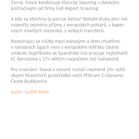
Černý. Slavia kombinuje klasický skauting s datovým,
počítačovým od firmy Full Report Scouting.
A kde se všechny ty peníze berou? Bohaté kluby plní své
rozpočty zejména příjmy z evropských pohárů, z kapes
svých movitých vlastníků, z velkých transferů.
Rozevírající se nůžky mezi bohatými a těmi chudšími
v národních ligách není v evropském měřítku žádné
unikum, kupříkladu ve španělské lize pracuje nejbohatší
FC Barcelona s 27× větším rozpočtem než Valladolid.
Pro srovnání: Slavia v sezoně roztočí nejméně 29× vyšší
objem finančních prostředků nežli Příbram či Dynamo
České Budějovice.
Autor
:
Luděk Mádl