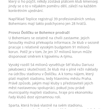
který si ho půjčil, někdy zůstává plátcem klub kmenový,
jindy se o to v nějakém poměru dělí, záleží na každém
konkrétním ujednání.
Například Teplice registrují 39 profesionálních smluv,
Bohemians mají takto podchyceno jen 28 hráčů.
Provoz Ďolíčku se Bohemce prodraží
U Bohemians se ostatně na chvíli zastavme. Jejich
fanoušky možná překvapila informace, že klub v sezoně
pracuje s relativně vysokým budgetem 91 milionů
korun. Potíž je v tom, že jen 37 milionů korun může
disponovat směrem k ligovému A-týmu.
Vysoký rozdíl 54 milionů vysvětluje šéf klubu Dariusz
Jakabowicz skutečností, že klub má v plné režii náklady
na údržbu stadionu v Ďolíčku. A k tomu nájem, který
platí majiteli stadionu, tedy hlavnímu městu Praha.
Právě způsob, jakým mají kluby s představiteli jejich
měst nastavenou spolupráci, pokud jsou právě
municipality majiteli stadionu, hraje pro ekonomiku
řady klubů dost významnou roli.
Sparta, která hrává vlastně na svém stadionu,