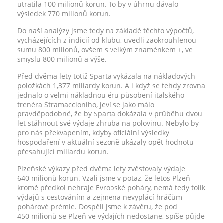
utratila 100 milionů korun. To by v úhrnu dávalo
výsledek 770 milionů korun.
Do naší analýzy jsme tedy na základě těchto výpočtů,
vycházejících z indicií od klubu, uvedli zaokrouhlenou
sumu 800 milionů, ovšem s velkým znaménkem +, ve
smyslu 800 milionů a výše.
Před dvěma lety totiž Sparta vykázala na nákladových
položkách 1,377 miliardy korun. A i když se tehdy zrovna
jednalo o velmi nákladnou éru působení italského
trenéra Stramaccioniho, jeví se jako málo
pravděpodobné, že by Sparta dokázala v průběhu dvou
let stáhnout své výdaje zhruba na polovinu. Nebylo by
pro nás překvapením, kdyby oficiální výsledky
hospodaření v aktuální sezoně ukázaly opět hodnotu
přesahující miliardu korun.
Plzeňské výkazy před dvěma lety zvěstovaly výdaje
640 milionů korun. Vzali jsme v potaz, že letos Plzeň
kromě předkol nehraje Evropské poháry, nemá tedy tolik
výdajů s cestováním a zejména nevyplácí hráčům
pohárové prémie. Dospěli jsme k závěru, že pod
450 milionů se Plzeň ve výdajích nedostane, spíše půjde