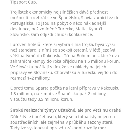
Tipsport Cup.
Trojlístek ekonomicky nejsilnějších dává přednost
možnosti rozehrát se ve Španělsku, Slavia zamíří též do
Portugalska. To jsou na pobyt o něco nákladnější
destinace, než zmíněné Turecko, Malta, Kypr či
Slovinsko, kam odjíždí chudší konkurence.
I úroveň hotelů, které si vybírá silná trojka, bývá vyšší
než standard, s nímž se spokojí ostatní. V létě jezdívá
většina týmů do Rakouska. Třeba Bohemians, které dva
zahraniční kempy do roka přijdou na 1,5 milionu korun.
Ve Slovácku počítají s tím, že se náklady na jejich
přípravy ve Slovinsku, Chorvatsku a Turecku vejdou do
rozmezí 1–2 miliony.
Oproti tomu Sparta počítá na letní přípravu v Rakousku
1,5 milionu, na zimní ve Španělsku pak 2 miliony,
v součtu tedy 3,5 milionu korun.
Široké realizační týmy? Užitečné, ale pro většinu drahé
Důležitý je i počet osob, který se o fotbalisty nejen na
soustředěních, ale zejména v průběhu sezony stará.
Tady lze vystopovat opravdu zásadní rozdíly mezi