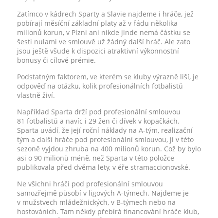
Zatímco v kádrech Sparty a Slavie najdeme i hráče, jež
pobírají měsíční základní platy až v řádu několika
milionů korun, v Plzni ani nikde jinde nemá částku se
šesti nulami ve smlouvě už žádný další hráč. Ale zato
jsou ještě všude k dispozici atraktivní výkonnostní
bonusy či cílové prémie.
Podstatným faktorem, ve kterém se kluby výrazně liší, je
odpověď na otázku, kolik profesionálních fotbalistů
vlastně živí.
Například Sparta drží pod profesionální smlouvou
81 fotbalistů a navíc i 29 žen či dívek v kopačkách.
Sparta uvádí, že její roční náklady na A-tým, realizační
tým a další hráče pod profesionální smlouvou, ji v této
sezoně vyjdou zhruba na 400 milionů korun. Což by bylo
asi o 90 milionů méně, než Sparta v této položce
publikovala před dvěma lety, v éře stramaccionovské.
Ne všichni hráči pod profesionální smlouvou
samozřejmě působí v ligových A-týmech. Najdeme je
v mužstvech mládežnických, v B-týmech nebo na
hostováních. Tam někdy přebírá financování hráče klub,