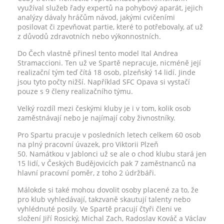
využíval služeb řady expertů na pohybový aparát, jejich
analýzy dávaly hráčům návod, jakými cvičeními
posilovat či zpevňovat partie, které to potřebovaly, ať už
z důvodů zdravotních nebo výkonnostních.
Do Čech vlastně přinesl tento model Ital Andrea
Stramaccioni. Ten už ve Spartě nepracuje, nicméně její
realizační tým teď čítá 18 osob, plzeňský 14 lidí. Jinde
jsou tyto počty nižší. Například SFC Opava si vystačí
pouze s 9 členy realizačního týmu.
Velký rozdíl mezi českými kluby je i v tom, kolik osob
zaměstnávají nebo je najímají coby živnostníky.
Pro Spartu pracuje v posledních letech celkem 60 osob
na plný pracovní úvazek, pro Viktorii Plzeň
50. Namátkou v Jablonci už se ale o chod klubu stará jen
15 lidí, v Českých Budějovicích pak 7 zaměstnanců na
hlavní pracovní poměr, z toho 2 údržbáři.
Málokde si také mohou dovolit osoby placené za to, že
pro klub vyhledávají, takzvaně skautují talenty nebo
vyhlédnuté posily. Ve Spartě pracují čtyři členi ve
složení Jiří Rosický, Michal Zach, Radoslav Kováč a Václav