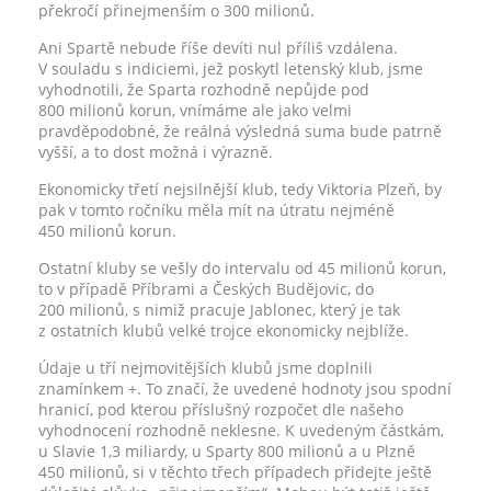
překročí přinejmenším o 300 milionů.
Ani Spartě nebude říše devíti nul příliš vzdálena.
V souladu s indiciemi, jež poskytl letenský klub, jsme
vyhodnotili, že Sparta rozhodně nepůjde pod
800 milionů korun, vnímáme ale jako velmi
pravděpodobné, že reálná výsledná suma bude patrně
vyšší, a to dost možná i výrazně.
Ekonomicky třetí nejsilnější klub, tedy Viktoria Plzeň, by
pak v tomto ročníku měla mít na útratu nejméně
450 milionů korun.
Ostatní kluby se vešly do intervalu od 45 milionů korun,
to v případě Příbrami a Českých Budějovic, do
200 milionů, s nimiž pracuje Jablonec, který je tak
z ostatních klubů velké trojce ekonomicky nejblíže.
Údaje u tří nejmovitějších klubů jsme doplnili
znamínkem +. To značí, že uvedené hodnoty jsou spodní
hranicí, pod kterou příslušný rozpočet dle našeho
vyhodnocení rozhodně neklesne. K uvedeným částkám,
u Slavie 1,3 miliardy, u Sparty 800 milionů a u Plzně
450 milionů, si v těchto třech případech přidejte ještě