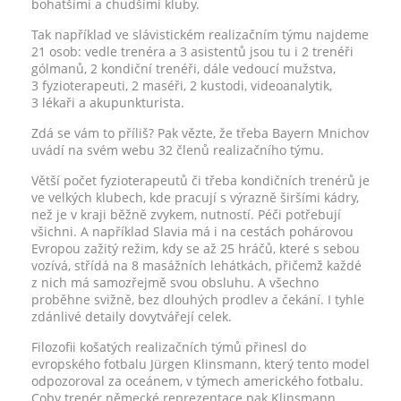
bohatšími a chudšími kluby.
Tak například ve slávistickém realizačním týmu najdeme
21 osob: vedle trenéra a 3 asistentů jsou tu i 2 trenéři
gólmanů, 2 kondiční trenéři, dále vedoucí mužstva,
3 fyzioterapeuti, 2 maséři, 2 kustodi, videoanalytik,
3 lékaři a akupunkturista.
Zdá se vám to příliš? Pak vězte, že třeba Bayern Mnichov
uvádí na svém webu 32 členů realizačního týmu.
Větší počet fyzioterapeutů či třeba kondičních trenérů je
ve velkých klubech, kde pracují s výrazně širšími kádry,
než je v kraji běžně zvykem, nutností. Péči potřebují
všichni. A například Slavia má i na cestách pohárovou
Evropou zažitý režim, kdy se až 25 hráčů, které s sebou
vozívá, střídá na 8 masážních lehátkách, přičemž každé
z nich má samozřejmě svou obsluhu. A všechno
proběhne svižně, bez dlouhých prodlev a čekání. I tyhle
zdánlivé detaily dovytvářejí celek.
Filozofii košatých realizačních týmů přinesl do
evropského fotbalu Jürgen Klinsmann, který tento model
odpozoroval za oceánem, v týmech amerického fotbalu.
Coby trenér německé reprezentace pak Klinsmann