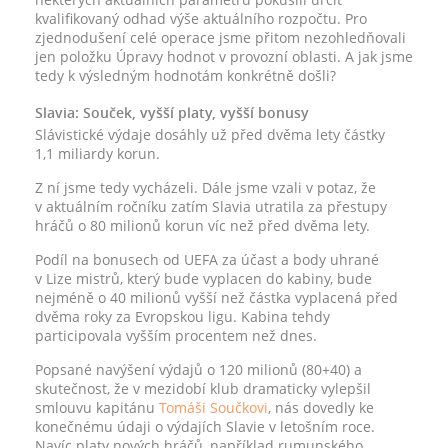
kvalifikovaný odhad výše aktuálního rozpočtu. Pro
zjednodušení celé operace jsme přitom nezohledňovali
jen položku Úpravy hodnot v provozní oblasti. A jak jsme
tedy k výsledným hodnotám konkrétně došli?
Slavia: Souček, vyšší platy, vyšší bonusy
Slávistické výdaje dosáhly už před dvěma lety částky
1,1 miliardy korun.
Z ní jsme tedy vycházeli. Dále jsme vzali v potaz, že
v aktuálním ročníku zatím Slavia utratila za přestupy
hráčů o 80 milionů korun víc než před dvěma lety.
Podíl na bonusech od UEFA za účast a body uhrané
v Lize mistrů, který bude vyplacen do kabiny, bude
nejméně o 40 milionů vyšší než částka vyplacená před
dvěma roky za Evropskou ligu. Kabina tehdy
participovala vyšším procentem než dnes.
Popsané navýšení výdajů o 120 milionů (80+40) a
skutečnost, že v mezidobí klub dramaticky vylepšil
smlouvu kapitánu
Tomáši Součkovi
, nás dovedly ke
konečnému údaji o výdajích Slavie v letošním roce.
Navíc platy nových hráčů, například rumunského