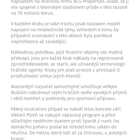
napsaném na dceřinou firmu ACS Properties, uvádí, že ji
vše spojené s letenským stadionem přijde v této sezoně
na 70 milionů korun.
V každém klubu je také trochu jinak nastaven model
napojení na mládežnické týmy, vzhledem k tomu by
případná srovnávání v této oblasti byla poněkud
nepřehledná až zavádějící.
Nákladnou položkou, jejíž finanční objemy vás možná
překvapí, jsou pro každý klub náklady na registrované
zprostředkovatele, ve starší, ale užívanější terminologii
hráčské agenty. Kluby jim platí provize z přestupů či
prodlužování smluv jejich klientů.
Masivnější rozpočet samozřejmě umožňuje velkým
klubům nabídnout svým hráčům vedle vysokých příjmů
i větší komfort a podmínky pro sportovní přípravu.
Pěkný ilustrativní případ se nabídl letos koncem září.
Viktorii Plzeň se nakupil zápasový program a před
důležitým nedělním duelem proti Spartě ji navíc los
domácího poháru poslal ke středečnímu utkání do
Hlučína. Do města, které leží až za Ostravou, u polských
hranic.