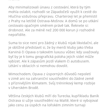
Aby minimalizovali únavu z cestování, která by tým
mohla oslabit, rozhodli se Západočeši využít k cestě do
Hlučína vzdušnou přepravu. Charterový let je přemístil
z Prahy na letiště Ostrava-Mošnov. A domů se po utkání
cestovalo opačným směrem právě tak. Řeknete si:
drobnost. Ale za méně než 200 000 korun ji rozhodně
nepořídíte.
Suma to sice není pro žádný z klubů nijak likvidační, ale
je obtížné představit si, že by menší kluby jako třeba
Karviná či Opava o takovém luxusu vůbec kdy uvažovaly,
byť by je k tomu geografická poloha jejich sídel může
vybízet. Ale k zápasům jezdí vlakem či autobusem.
Létání v oblacích si nemohou dovolit.
Mimochodem, Opava z úsporných důvodů nepoletí
v zimě ani na zahraniční soustředění do žádné země
s příznivějším klimatem. Svůj tréninkový kemp rozbije
v Uherském Brodě.
Většina českých klubů míří do Turecka, kupříkladu Baník
Ostrava si užije soustředění na Maltě, které si vybojoval
jako cenu za úspěch na loňském zimním turnaji