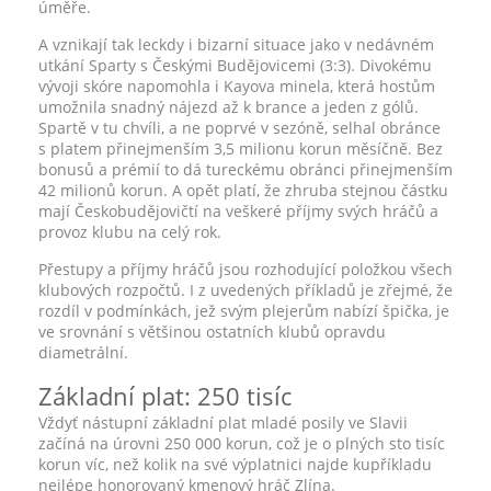
úměře.
A vznikají tak leckdy i bizarní situace jako v nedávném
utkání Sparty s Českými Budějovicemi (3:3). Divokému
vývoji skóre napomohla i Kayova minela, která hostům
umožnila snadný nájezd až k brance a jeden z gólů.
Spartě v tu chvíli, a ne poprvé v sezóně, selhal obránce
s platem přinejmenším 3,5 milionu korun měsíčně. Bez
bonusů a prémií to dá tureckému obránci přinejmenším
42 milionů korun. A opět platí, že zhruba stejnou částku
mají Českobudějovičtí na veškeré příjmy svých hráčů a
provoz klubu na celý rok.
Přestupy a příjmy hráčů jsou rozhodující položkou všech
klubových rozpočtů. I z uvedených příkladů je zřejmé, že
rozdíl v podmínkách, jež svým plejerům nabízí špička, je
ve srovnání s většinou ostatních klubů opravdu
diametrální.
Základní plat: 250 tisíc
Vždyť nástupní základní plat mladé posily ve Slavii
začíná na úrovni 250 000 korun, což je o plných sto tisíc
korun víc, než kolik na své výplatnici najde kupříkladu
nejlépe honorovaný kmenový hráč Zlína.