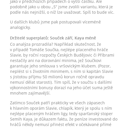
jako v předchozích případech o vyšší částku. Ale
podobně jako u obou „S“ jsme zvolili variantu, která je
podle nás nejnižší, o níž lze uvažovat. Spíš to bude víc.
U dalších klubů jsme pak postupovali víceméně
analogicky.
Držitelé superplatů: Souček září, Kaya méně
Co analýza prozradila? Například skutečnost, že
v případě Tomáše Součka, nejlépe placeného hráče
Slavie, by roční rozpočty Českých Budějovic či Příbrami
nestačily ani na dorovnání minima, jež Součkovi
garantuje jeho smlouva s vršovickým klubem. (Pozor,
neplést si s životním minimem, s ním si kapitán Slavie
s jistotou příjmu 50 milionů korun ročně opravdu
nemusí dělat starosti). Tím spíš, že v součtu s dalšími
výkonnostními bonusy dorazí na jeho účet suma ještě
mnohem zajímavější.
Zatímco Souček patří prakticky ve všech zápasech
k hlavním oporám Slavie, chlapík, který je spolu s ním
nejlépe placeným hráčem ligy, tedy sparťanský stoper
Semih Kaya, je důkazem faktu, že peníze investované do
hráčů někdy nemusí přinést efekt v očekávané přímé