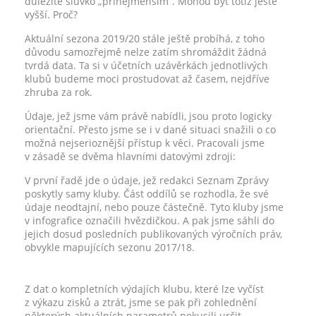
důležité slůvko „přinejmenším“. Mohou být totiž ještě
vyšší. Proč?
Aktuální sezona 2019/20 stále ještě probíhá, z toho
důvodu samozřejmě nelze zatím shromáždit žádná
tvrdá data. Ta si v účetních uzávěrkách jednotlivých
klubů budeme moci prostudovat až časem, nejdříve
zhruba za rok.
Údaje, jež jsme vám právě nabídli, jsou proto logicky
orientační. Přesto jsme se i v dané situaci snažili o co
možná nejserioznější přístup k věci. Pracovali jsme
v zásadě se dvěma hlavními datovými zdroji:
V první řadě jde o údaje, jež redakci Seznam Zprávy
poskytly samy kluby. Část oddílů se rozhodla, že své
údaje neodtajní, nebo pouze částečně. Tyto kluby jsme
v infografice označili hvězdičkou. A pak jsme sáhli do
jejich dosud posledních publikovaných výročních práv,
obvykle mapujících sezonu 2017/18.
Z dat o kompletních výdajích klubu, které lze vyčíst
z výkazu zisků a ztrát, jsme se pak při zohlednění
některých aktuálních parametrů pokusili určit