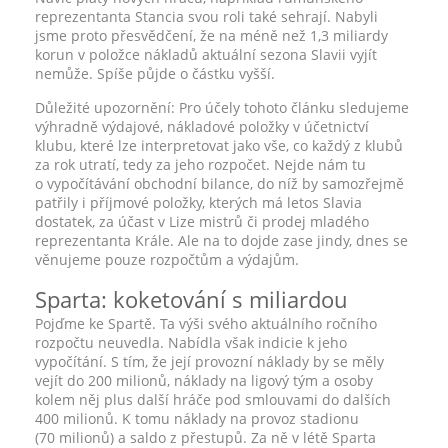
reprezentanta Stancia svou roli také sehrají. Nabyli
jsme proto přesvědčení, že na méně než 1,3 miliardy
korun v položce nákladů aktuální sezona Slavii vyjít
nemůže. Spíše půjde o částku vyšší.
Důležité upozornění: Pro účely tohoto článku sledujeme
výhradně výdajové, nákladové položky v účetnictví
klubu, které lze interpretovat jako vše, co každý z klubů
za rok utratí, tedy za jeho rozpočet. Nejde nám tu
o vypočítávání obchodní bilance, do níž by samozřejmě
patřily i příjmové položky, kterých má letos Slavia
dostatek, za účast v Lize mistrů či prodej mladého
reprezentanta Krále. Ale na to dojde zase jindy, dnes se
věnujeme pouze rozpočtům a výdajům.
Sparta: koketování s miliardou
Pojďme ke Spartě. Ta výši svého aktuálního ročního
rozpočtu neuvedla. Nabídla však indicie k jeho
vypočítání. S tím, že její provozní náklady by se měly
vejít do 200 milionů, náklady na ligový tým a osoby
kolem něj plus další hráče pod smlouvami do dalších
400 milionů. K tomu náklady na provoz stadionu
(70 milionů) a saldo z přestupů. Za ně v létě Sparta