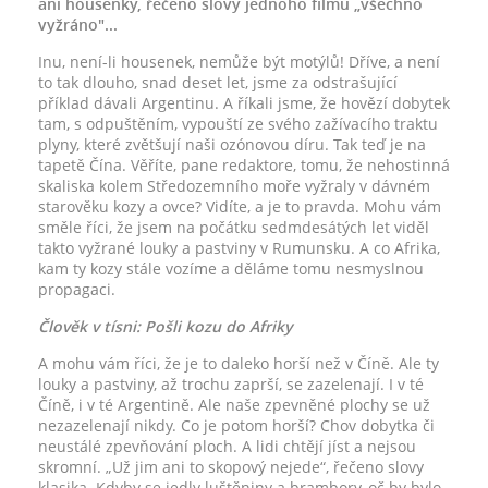
ani housenky, řečeno slovy jednoho filmu „všechno
vyžráno"...
Inu, není-li housenek, nemůže být motýlů! Dříve, a není
to tak dlouho, snad deset let, jsme za odstrašující
příklad dávali Argentinu. A říkali jsme, že hovězí dobytek
tam, s odpuštěním, vypouští ze svého zažívacího traktu
plyny, které zvětšují naši ozónovou díru. Tak teď je na
tapetě Čína. Věříte, pane redaktore, tomu, že nehostinná
skaliska kolem Středozemního moře vyžraly v dávném
starověku kozy a ovce? Vidíte, a je to pravda. Mohu vám
směle říci, že jsem na počátku sedmdesátých let viděl
takto vyžrané louky a pastviny v Rumunsku. A co Afrika,
kam ty kozy stále vozíme a děláme tomu nesmyslnou
propagaci.
Člověk v tísni: Pošli kozu do Afriky
A mohu vám říci, že je to daleko horší než v Číně. Ale ty
louky a pastviny, až trochu zaprší, se zazelenají. I v té
Číně, i v té Argentině. Ale naše zpevněné plochy se už
nezazelenají nikdy. Co je potom horší? Chov dobytka či
neustálé zpevňování ploch. A lidi chtějí jíst a nejsou
skromní. „Už jim ani to skopový nejede“, řečeno slovy
klasika. Kdyby se jedly luštěniny a brambory, oč by bylo