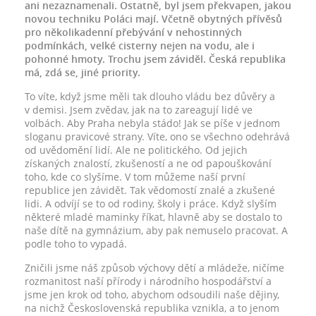
ani nezaznamenali. Ostatně, byl jsem překvapen, jakou
novou techniku Poláci mají. Včetně obytných přívěsů
pro několikadenní přebývání v nehostinných
podmínkách, velké cisterny nejen na vodu, ale i
pohonné hmoty. Trochu jsem záviděl. Česká republika
má, zdá se, jiné priority.
To víte, když jsme měli tak dlouho vládu bez důvěry a
v demisi. Jsem zvědav, jak na to zareagují lidé ve
volbách. Aby Praha nebyla stádo! Jak se píše v jednom
sloganu pravicové strany. Víte, ono se všechno odehrává
od uvědomění lidí. Ale ne politického. Od jejich
získaných znalostí, zkušeností a ne od papouškování
toho, kde co slyšíme. V tom můžeme naší první
republice jen závidět. Tak vědomostí znalé a zkušené
lidi. A odvíjí se to od rodiny, školy i práce. Když slyším
některé mladé maminky říkat, hlavně aby se dostalo to
naše dítě na gymnázium, aby pak nemuselo pracovat. A
podle toho to vypadá.
Zničili jsme náš způsob výchovy dětí a mládeže, ničíme
rozmanitost naší přírody i národního hospodářství a
jsme jen krok od toho, abychom odsoudili naše dějiny,
na nichž Československá republika vznikla, a to jenom