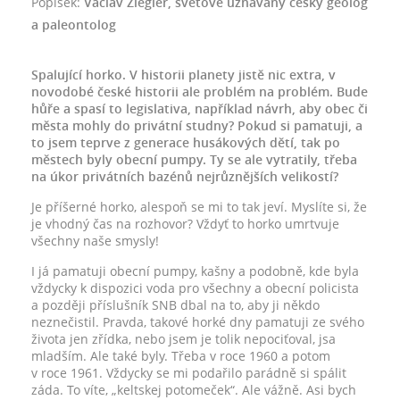
Popisek:
Václav Ziegler, světově uznávaný český geolog
a paleontolog
Spalující horko. V historii planety jistě nic extra, v
novodobé české historii ale problém na problém. Bude
hůře a spasí to legislativa, například návrh, aby obec či
města mohly do privátní studny? Pokud si pamatuji, a
to jsem teprve z generace husákových dětí, tak po
městech byly obecní pumpy. Ty se ale vytratily, třeba
na úkor privátních bazénů nejrůznějších velikostí?
Je příšerné horko, alespoň se mi to tak jeví. Myslíte si, že
je vhodný čas na rozhovor? Vždyť to horko umrtvuje
všechny naše smysly!
I já pamatuji obecní pumpy, kašny a podobně, kde byla
vždycky k dispozici voda pro všechny a obecní policista
a později příslušník SNB dbal na to, aby ji někdo
neznečistil. Pravda, takové horké dny pamatuji ze svého
života jen zřídka, nebo jsem je tolik nepociťoval, jsa
mladším. Ale také byly. Třeba v roce 1960 a potom
v roce 1961. Vždycky se mi podařilo parádně si spálit
záda. To víte, „keltskej potomeček“. Ale vážně. Asi bych