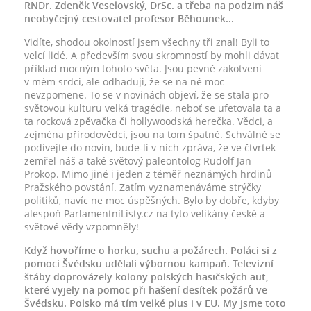
RNDr. Zdeněk Veselovský, DrSc. a třeba na podzim náš
neobyčejný cestovatel profesor Běhounek...
Vidíte, shodou okolností jsem všechny tři znal! Byli to
velcí lidé. A především svou skromností by mohli dávat
příklad mocným tohoto světa. Jsou pevně zakotveni
v mém srdci, ale odhaduji, že se na ně moc
nevzpomene. To se v novinách objeví, že se stala pro
světovou kulturu velká tragédie, neboť se ufetovala ta a
ta rocková zpěvačka či hollywoodská herečka. Vědci, a
zejména přírodovědci, jsou na tom špatně. Schválně se
podívejte do novin, bude-li v nich zpráva, že ve čtvrtek
zemřel náš a také světový paleontolog Rudolf Jan
Prokop. Mimo jiné i jeden z téměř neznámých hrdinů
Pražského povstání. Zatím vyznamenáváme strýčky
politiků, navíc ne moc úspěšných. Bylo by dobře, kdyby
alespoň ParlamentníListy.cz na tyto velikány české a
světové vědy vzpomněly!
Když hovoříme o horku, suchu a požárech. Poláci si z
pomoci Švédsku udělali výbornou kampaň. Televizní
štáby doprovázely kolony polských hasičských aut,
které vyjely na pomoc při hašení desítek požárů ve
Švédsku. Polsko má tím velké plus i v EU. My jsme toto