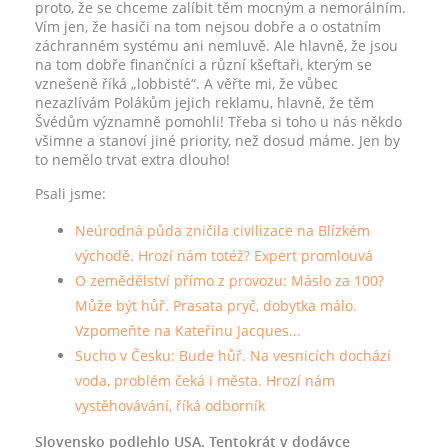
proto, že se chceme zalíbit těm mocným a nemorálním.
Vím jen, že hasiči na tom nejsou dobře a o ostatním
záchranném systému ani nemluvě. Ale hlavně, že jsou
na tom dobře finančníci a různí kšeftaři, kterým se
vznešeně říká „lobbisté“. A věřte mi, že vůbec
nezazlívám Polákům jejich reklamu, hlavně, že těm
Švédům významně pomohli! Třeba si toho u nás někdo
všimne a stanoví jiné priority, než dosud máme. Jen by
to nemělo trvat extra dlouho!
Psali jsme:
Neúrodná půda zničila civilizace na Blízkém
východě. Hrozí nám totéž? Expert promlouvá
O zemědělství přímo z provozu: Máslo za 100?
Může být hůř. Prasata pryč, dobytka málo.
Vzpomeňte na Kateřinu Jacques...
Sucho v Česku: Bude hůř. Na vesnicích dochází
voda, problém čeká i města. Hrozí nám
vystěhovávání, říká odborník
Slovensko podlehlo USA. Tentokrát v dodávce