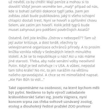
už nevědí, co by chtěli! Mají peníze a mohou si to
dovolit! Vždyť jenom vezměte ten „malý“ případ od nás,
kde si bohatí zařídili dokonce tygří jatka. Jsem jen
zvědav, zdali bude publikováno, jaký ti všeho schopní
chlapíci dostali trest. Nyní se hovoří o zpřísnění chovu
šelem, ale zatím jen hovoří. Kolik ještě tygrů bude
muset zahynout pro potěšení pověrčivých Asiatů?
Ostatně, četl jste knížku „Ostrov v nebezpečí“? Tam už
její autor kritizuje, a dost tvrdě, všechny ty
velevýznamné organizace ochránců přírody. A to prosím
knížka vznikla někdy v šedesátých letech minulého
století. A že se to nepublikuje u nás? Asi u nás máme
jiné starosti. Třeba, aby naše senátní volby neovlivnil
Putin. Když je teď ovlivňuje i v USA. A vůbec, neposlal
tam toho krále? No nic, to jen narážím na většinu
našeho zpravodajství. A chce se mi mimořádně napsat.
„Ale Pán Bůh to vidí…“
Také zapomínáme na osobnosti, na které bychom měli
být pyšní. Nedávno to bylo výročí zakladatele
královédvorské Safari ing. Josefa Vágnera, nyní
koncem srpna zas třeba světově uznávaný zoolog,
etolog a dlouholetý ředitel pražské ZOO profesor