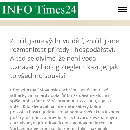
Zničili jsme výchovu dětí, zničili jsme
rozmanitost přírody i hospodářství.
A teď se divíme, že není voda.
Uznávaný biolog Ziegler ukazuje, jak
to všechno souvisí
Před kým mají Slovensko ochránit nové americké
stíhačky za miliardy dolarů? U nás dáváme sluchu
spíše lobbistům než záchrannému systému, a je to
vidět. Kdo sledoval na Internetu záběry kolon
polských hasičů jedoucích na pomoc Švédsku s lesními
požáry, dá nám za pravdu. V rozhovoru s významným
a uznávaným přírodovědcem a geologem docentem
Václavem Zieglerem se dotkneme také – jak jinak –