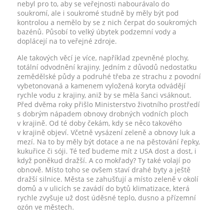
nebyl pro to, aby se veřejnosti nabourávalo do
soukromí, ale i soukromé studně by měly být pod
kontrolou a nemělo by se z nich čerpat do soukromých
bazénů. Působí to velký úbytek podzemní vody a
doplácejí na to veřejné zdroje.
Ale takových věcí je více, například zpevněné plochy,
totální odvodnění krajiny. Jedním z důvodů nedostatku
zemědělské půdy a podruhé třeba ze strachu z povodní
vybetonovaná a kamenem vyložená koryta odvádějí
rychle vodu z krajiny, aniž by se měla šanci vsáknout.
Před dvěma roky přišlo Ministerstvo životního prostředí
s dobrým nápadem obnovy drobných vodních ploch
v krajině. Od té doby čekám, kdy se něco takového
v krajině objeví. Včetně vysázení zeleně a obnovy luk a
mezí. Na to by měly být dotace a ne na pěstování řepky,
kukuřice či sóji. Té teď budeme mít z USA dost a dost, i
když poněkud dražší. A co mokřady? Ty také volají po
obnově. Místo toho se ovšem staví drahé byty a ještě
dražší silnice. Města se zahušťují a místo zeleně v okolí
domů a v ulicích se zavádí do bytů klimatizace, která
rychle zvyšuje už dost úděsné teplo, dusno a přízemní
ozón ve městech.