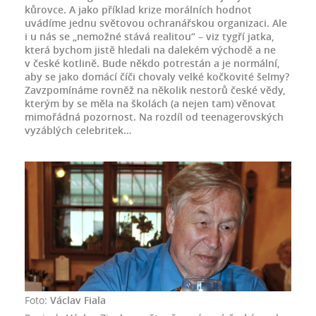
kůrovce. A jako příklad krize morálních hodnot
uvádíme jednu světovou ochranářskou organizaci. Ale
i u nás se „nemožné stává realitou“ – viz tygří jatka,
která bychom jistě hledali na dalekém východě a ne
v české kotlině. Bude někdo potrestán a je normální,
aby se jako domácí číči chovaly velké kočkovité šelmy?
Zavzpomínáme rovněž na několik nestorů české vědy,
kterým by se měla na školách (a nejen tam) věnovat
mimořádná pozornost. Na rozdíl od teenagerovských
vyzáblých celebritek…
Foto:
Václav Fiala