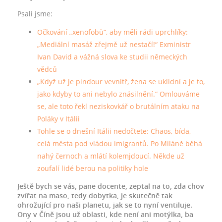
Psali jsme:
Očkování „xenofobů“, aby měli rádi uprchlíky:
„Mediální masáž zřejmě už nestačí!“ Exministr
Ivan David a vážná slova ke studii německých
vědců
„Když už je pinďour vevnitř, žena se uklidní a je to,
jako kdyby to ani nebylo znásilnění.“ Omlouváme
se, ale toto řekl neziskovkář o brutálním ataku na
Poláky v Itálii
Tohle se o dnešní Itálii nedočtete: Chaos, bída,
celá města pod vládou imigrantů. Po Miláně běhá
nahý černoch a mlátí kolemjdoucí. Někde už
zoufalí lidé berou na politiky hole
Ještě bych se vás, pane docente, zeptal na to, zda chov
zvířat na maso, tedy dobytka, je skutečně tak
ohrožující pro naši planetu, jak se to nyní ventiluje.
Ony v Číně jsou už oblasti, kde není ani motýlka, ba