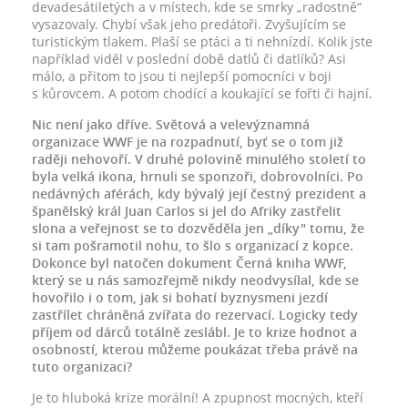
devadesátiletých a v místech, kde se smrky „radostně“
vysazovaly. Chybí však jeho predátoři. Zvyšujícím se
turistickým tlakem. Plaší se ptáci a ti nehnízdí. Kolik jste
například viděl v poslední době datlů či datlíků? Asi
málo, a přitom to jsou ti nejlepší pomocníci v boji
s kůrovcem. A potom chodící a koukající se fořti či hajní.
Nic není jako dříve. Světová a velevýznamná
organizace WWF je na rozpadnutí, byť se o tom již
raději nehovoří. V druhé polovině minulého století to
byla velká ikona, hrnuli se sponzoři, dobrovolníci. Po
nedávných aférách, kdy bývalý její čestný prezident a
španělský král Juan Carlos si jel do Afriky zastřelit
slona a veřejnost se to dozvěděla jen „díky" tomu, že
si tam pošramotil nohu, to šlo s organizací z kopce.
Dokonce byl natočen dokument Černá kniha WWF,
který se u nás samozřejmě nikdy neodvysílal, kde se
hovořilo i o tom, jak si bohatí byznysmeni jezdí
zastřílet chráněná zvířata do rezervací. Logicky tedy
příjem od dárců totálně zeslábl. Je to krize hodnot a
osobností, kterou můžeme poukázat třeba právě na
tuto organizaci?
Je to hluboká krize morální! A zpupnost mocných, kteří