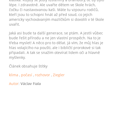
lépe. I zdravotně. Ale uvařte dětem ve škole hrách,
čočku či nastavovanou kaši. Máte tu vzpouru rodičů,
kteří jsou to schopni hnát až před soud, co jejich
americky vychovávaným mazlíčkům si dovolili v té škole
uvařit.
Jaká asi bude ta další generace, se ptám. A jestli vůbec
bude řešit přírodu a ne jen vlastní prospěch. Na to je
třeba myslet! A něco pro to dělat. Já vím, že můj hlas je
hlas volajícího na poušti, ale i bibličtí prorokové si tak
připadali. A tak se snažím otevírat lidem oči a hlavně
myšlenky.
Článek obsahuje štítky
klima
,
počasí
,
rozhovor
,
Ziegler
Autor
:
Václav Fiala