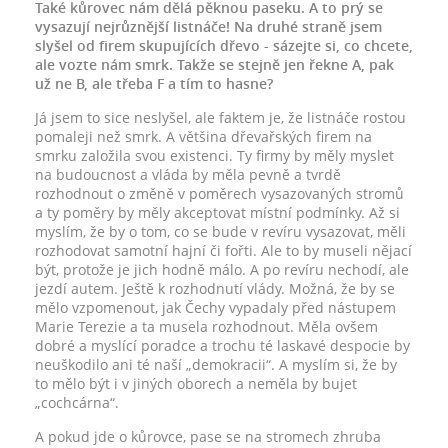
Také kůrovec nám dělá pěknou paseku. A to prý se
vysazují nejrůznější listnáče! Na druhé straně jsem
slyšel od firem skupujících dřevo - sázejte si, co chcete,
ale vozte nám smrk. Takže se stejně jen řekne A, pak
už ne B, ale třeba F a tím to hasne?
Já jsem to sice neslyšel, ale faktem je, že listnáče rostou
pomaleji než smrk. A většina dřevařských firem na
smrku založila svou existenci. Ty firmy by měly myslet
na budoucnost a vláda by měla pevně a tvrdě
rozhodnout o změně v poměrech vysazovaných stromů
a ty poměry by měly akceptovat místní podmínky. Až si
myslím, že by o tom, co se bude v revíru vysazovat, měli
rozhodovat samotní hajní či fořti. Ale to by museli nějací
být, protože je jich hodně málo. A po revíru nechodí, ale
jezdí autem. Ještě k rozhodnutí vlády. Možná, že by se
mělo vzpomenout, jak Čechy vypadaly před nástupem
Marie Terezie a ta musela rozhodnout. Měla ovšem
dobré a myslící poradce a trochu té laskavé despocie by
neuškodilo ani té naší „demokracii“. A myslím si, že by
to mělo být i v jiných oborech a neměla by bujet
„cochcárna“.
A pokud jde o kůrovce, pase se na stromech zhruba