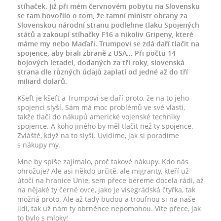
stíhaček. Již při mém červnovém pobytu na Slovensku
se tam hovořilo o tom, že tamní ministr obrany za
Slovenskou národní stranu podlehne tlaku Spojených
států a zakoupí stíhačky F16 a nikoliv Gripeny, které
máme my nebo Maďaři. Trumpovi se zdá daří tlačit na
spojence, aby brali zbraně z USA... Při počtu 14
bojových letadel, dodaných za tři roky, slovenská
strana dle různých údajů zaplatí od jedné až do tří
miliard dolarů.
Kšeft je kšeft a Trumpovi se daří proto, že na to jeho
spojenci slyší. Sám má moc problémů ve své vlasti,
takže tlačí do nákupů americké vojenské techniky
spojence. A koho jiného by měl tlačit než ty spojence.
Zvláště, když na to slyší. Uvidíme, jak si poradíme
s nákupy my.
Mne by spíše zajímalo, proč takové nákupy. Kdo nás
ohrožuje? Ale asi někdo určitě, ale migranty, kteří už
útočí na hranice Unie, sem přece bereme docela rádi, až
na nějaké ty černé ovce, jako je visegrádská čtyřka, tak
možná proto. Ale až tady budou a troufnou si na naše
lidi, tak už nám ty obrněnce nepomohou. Víte přece, jak
to bylo s mloky!