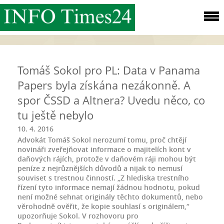
Tomáš Sokol pro PL: Data v Panama
Papers byla získána nezákonně. A
spor ČSSD a Altnera? Uvedu něco, co
tu ještě nebylo
10. 4. 2016
Advokát Tomáš Sokol nerozumí tomu, proč chtějí
novináři zveřejňovat informace o majitelích kont v
daňových rájích, protože v daňovém ráji mohou být
peníze z nejrůznějších důvodů a nijak to nemusí
souviset s trestnou činností. „Z hlediska trestního
řízení tyto informace nemají žádnou hodnotu, pokud
není možné sehnat originály těchto dokumentů, nebo
věrohodně ověřit, že kopie souhlasí s originálem,“
upozorňuje Sokol. V rozhovoru pro