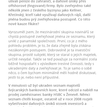
ulívali peníze do zahraničí, a daňové úniky přes
offshorové (fingované) firmy. Bylo zveřejněno také
několik jmen z českého byznysu jako Kellner,
Křetínský, kteří také využívají daňových rájů, další
jména budou prý zveřejňována postupně. Co této
nové kauze říkáte?
Vyrozuměl jsem, že mezinárodní skupina novinářů se
chystá postupně zveřejňovat jména ze seznamu, který
unikl z panamské společnosti. První, co je z mého
pohledu problém, je to, že data zřejmě byla získána
nezákonným postupem. Dobrovolně je ta investiční
skupina, prostě subjekt, který se staral o jejich majetek,
určitě nevydal. Takže se teď považuje za normální zcela
běžně hospodařit s výsledkem trestné činnosti, tedy s
ukradenými daty a zveřejňovat je. To je samo o sobě
něco, o čem bychom minimálně měli hodně diskutovat,
jestli to je, nebo není přípustné.
V minulosti už byl ukraden seznam majitelů
švýcarských bankovních kont, které odcizil a nabídl na
prodej zaměstnanec banky HSBC v Ženevě. Němci
seznam chtěli koupit, ostatně už v roce 2008 rozjeli
vyšetřování daňových úniků stovek investorů a