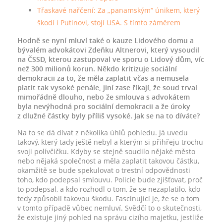
Třaskavé nařčení: Za „panamským“ únikem, který
škodí i Putinovi, stojí USA. S tímto záměrem
Hodně se nyní mluví také o kauze Lidového domu a
bývalém advokátovi Zdeňku Altnerovi, který vysoudil
na ČSSD, kterou zastupoval ve sporu o Lidový dům, víc
než 300 milionů korun. Někdo kritizuje sociální
demokracii za to, že měla zaplatit včas a nemusela
platit tak vysoké penále, jiní zase říkají, že soud trval
mimořádně dlouho, nebo že smlouva s advokátem
byla nevýhodná pro sociální demokracii a že úroky
z dlužné částky byly příliš vysoké. Jak se na to díváte?
Na to se dá dívat z několika úhlů pohledu. Já uvedu
takový, který tady ještě nebyl a kterým si přihřeju trochu
svoji polívčičku. Kdyby se stejně soudilo nějaké město
nebo nějaká společnost a měla zaplatit takovou částku,
okamžitě se bude spekulovat o trestní odpovědnosti
toho, kdo podepsal smlouvu. Policie bude zjišťovat, proč
to podepsal, a kdo rozhodl o tom, že se nezaplatilo, kdo
tedy způsobil takovou škodu. Fascinující je, že se o tom
v tomto případě vůbec nemluví. Svědčí to o skutečnosti,
že existuje jiný pohled na správu cizího majetku, jestliže