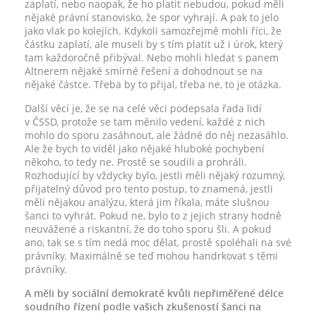
zaplatí, nebo naopak, že ho platit nebudou, pokud měli
nějaké právní stanovisko, že spor vyhrají. A pak to jelo
jako vlak po kolejích. Kdykoli samozřejmě mohli říci, že
částku zaplatí, ale museli by s tím platit už i úrok, který
tam každoročně přibýval. Nebo mohli hledat s panem
Altnerem nějaké smírné řešení a dohodnout se na
nějaké částce. Třeba by to přijal, třeba ne, to je otázka.
Další věcí je, že se na celé věci podepsala řada lidí
v ČSSD, protože se tam měnilo vedení, každé z nich
mohlo do sporu zasáhnout, ale žádné do něj nezasáhlo.
Ale že bych to viděl jako nějaké hluboké pochybení
někoho, to tedy ne. Prostě se soudili a prohráli.
Rozhodující by vždycky bylo, jestli měli nějaký rozumný,
přijatelný důvod pro tento postup, to znamená, jestli
měli nějakou analýzu, která jim říkala, máte slušnou
šanci to vyhrát. Pokud ne, bylo to z jejich strany hodně
neuvážené a riskantní, že do toho sporu šli. A pokud
ano, tak se s tím nedá moc dělat, prostě spoléhali na své
právníky. Maximálně se teď mohou handrkovat s těmi
právníky.
A měli by sociální demokraté kvůli nepřiměřené délce
soudního řízení podle vašich zkušeností šanci na