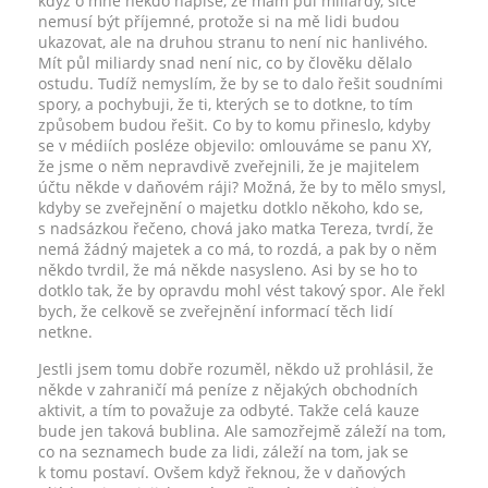
když o mně někdo napíše, že mám půl miliardy, sice
nemusí být příjemné, protože si na mě lidi budou
ukazovat, ale na druhou stranu to není nic hanlivého.
Mít půl miliardy snad není nic, co by člověku dělalo
ostudu. Tudíž nemyslím, že by se to dalo řešit soudními
spory, a pochybuji, že ti, kterých se to dotkne, to tím
způsobem budou řešit. Co by to komu přineslo, kdyby
se v médiích posléze objevilo: omlouváme se panu XY,
že jsme o něm nepravdivě zveřejnili, že je majitelem
účtu někde v daňovém ráji? Možná, že by to mělo smysl,
kdyby se zveřejnění o majetku dotklo někoho, kdo se,
s nadsázkou řečeno, chová jako matka Tereza, tvrdí, že
nemá žádný majetek a co má, to rozdá, a pak by o něm
někdo tvrdil, že má někde nasysleno. Asi by se ho to
dotklo tak, že by opravdu mohl vést takový spor. Ale řekl
bych, že celkově se zveřejnění informací těch lidí
netkne.
Jestli jsem tomu dobře rozuměl, někdo už prohlásil, že
někde v zahraničí má peníze z nějakých obchodních
aktivit, a tím to považuje za odbyté. Takže celá kauze
bude jen taková bublina. Ale samozřejmě záleží na tom,
co na seznamech bude za lidi, záleží na tom, jak se
k tomu postaví. Ovšem když řeknou, že v daňových