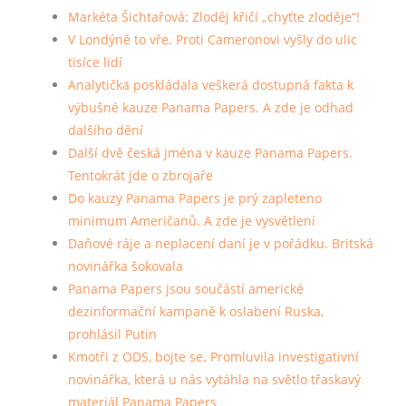
Markéta Šichtařová: Zloděj křičí „chyťte zloděje“!
V Londýně to vře. Proti Cameronovi vyšly do ulic
tisíce lidí
Analytička poskládala veškerá dostupná fakta k
výbušné kauze Panama Papers. A zde je odhad
dalšího dění
Další dvě česká jména v kauze Panama Papers.
Tentokrát jde o zbrojaře
Do kauzy Panama Papers je prý zapleteno
minimum Američanů. A zde je vysvětlení
Daňové ráje a neplacení daní je v pořádku. Britská
novinářka šokovala
Panama Papers jsou součástí americké
dezinformační kampaně k oslabení Ruska,
prohlásil Putin
Kmotři z ODS, bojte se. Promluvila investigativní
novinářka, která u nás vytáhla na světlo třaskavý
materiál Panama Papers