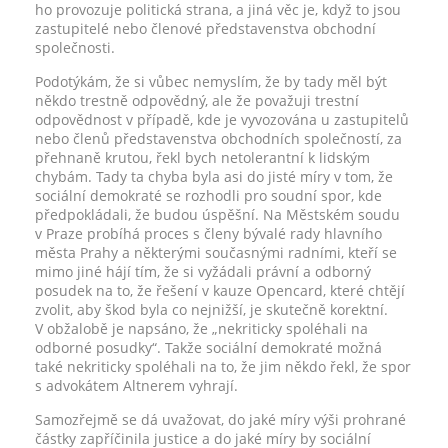
ho provozuje politická strana, a jiná věc je, když to jsou
zastupitelé nebo členové představenstva obchodní
společnosti.
Podotýkám, že si vůbec nemyslím, že by tady měl být
někdo trestně odpovědný, ale že považuji trestní
odpovědnost v případě, kde je vyvozována u zastupitelů
nebo členů představenstva obchodních společností, za
přehnaně krutou, řekl bych netolerantní k lidským
chybám. Tady ta chyba byla asi do jisté míry v tom, že
sociální demokraté se rozhodli pro soudní spor, kde
předpokládali, že budou úspěšní. Na Městském soudu
v Praze probíhá proces s členy bývalé rady hlavního
města Prahy a některými současnými radními, kteří se
mimo jiné hájí tím, že si vyžádali právní a odborný
posudek na to, že řešení v kauze Opencard, které chtějí
zvolit, aby škod byla co nejnižší, je skutečně korektní.
V obžalobě je napsáno, že „nekriticky spoléhali na
odborné posudky“. Takže sociální demokraté možná
také nekriticky spoléhali na to, že jim někdo řekl, že spor
s advokátem Altnerem vyhrají.
Samozřejmě se dá uvažovat, do jaké míry výši prohrané
částky zapříčinila justice a do jaké míry by sociální