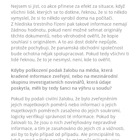
Nejsem si jist, co akce přinese za efekt za situace, když
všichni lidé, kterých se to dotkne, řeknou, že si to někdo
vymyslel, že si to někdo vyrobil doma na počítači.
Z hlediska trestního řízení pak takové informace nemají
žádnou hodnotu, pokud není možné sehnat originály
těchto dokumentů, nebo věrohodně ověřit, že kopie
souhlasí s originálem. A to asi dost dobře nepůjde,
protože pochybuji, že panamská obchodní společnost
bude ochotna nějak spolupracovat. Pokud tedy všichni ti
lidé řeknou, že to je nesmysl, není, kde to ověřit.
Kdyby poškození podali žalobu na média, která
kradené informace zveřejní, nebo na mezinárodní
skupinu investigativních novinářů, která údaje
poskytla, měli by tedy šanci na výhru u soudu?
Pokud by podali civilní žalobu, že bylo zveřejněním
jejich majetkových poměrů nebo informací o jejich
majetkových poměrech zasaženo do jejich soukromí,
logicky verifikují správnost té informace. Pokud by
žalovali to, že jsou o nich zveřejňovány nepravdivé
informace, a tím je zasahováno do jejich cti a vážnosti,
asi by to bylo případ od případu. Ale principiálně to,