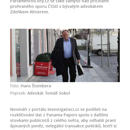
ParlamentníListy.cz se také zamýšlí nad příčinami
prohraného sporu ČSSD s bývalým advokátem
Zdeňkem Altnerem.
Foto:
Hans Štembera
Popisek:
Advokát Tomáš Sokol
Novináři z portálu Investigativci.cz se podíleli na
rozklíčování dat z Panama Papers spolu s dalšími
stovkami publicistů z celého světa, aby odhalili praní
špinavých peněz, nelegální transakce politiků, kteří si