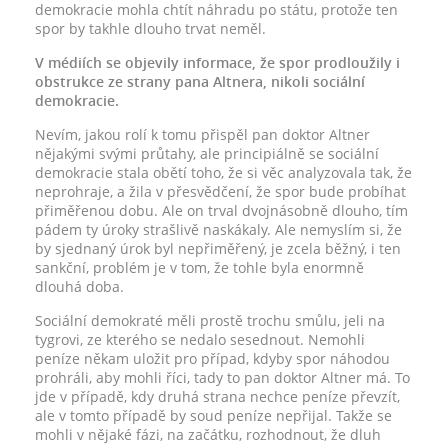
demokracie mohla chtít náhradu po státu, protože ten
spor by takhle dlouho trvat neměl.
V médiích se objevily informace, že spor prodloužily i
obstrukce ze strany pana Altnera, nikoli sociální
demokracie.
Nevím, jakou rolí k tomu přispěl pan doktor Altner
nějakými svými průtahy, ale principiálně se sociální
demokracie stala obětí toho, že si věc analyzovala tak, že
neprohraje, a žila v přesvědčení, že spor bude probíhat
přiměřenou dobu. Ale on trval dvojnásobně dlouho, tím
pádem ty úroky strašlivě naskákaly. Ale nemyslím si, že
by sjednaný úrok byl nepřiměřený, je zcela běžný, i ten
sankční, problém je v tom, že tohle byla enormně
dlouhá doba.
Sociální demokraté měli prostě trochu smůlu, jeli na
tygrovi, ze kterého se nedalo sesednout. Nemohli
peníze někam uložit pro případ, kdyby spor náhodou
prohráli, aby mohli říci, tady to pan doktor Altner má. To
jde v případě, kdy druhá strana nechce peníze převzít,
ale v tomto případě by soud peníze nepřijal. Takže se
mohli v nějaké fázi, na začátku, rozhodnout, že dluh