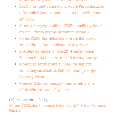
ČSSD musí platit stamiliony. Podle Paroubka za to
může Miloš Zeman, podepsal prý neuvěřitelnou
smlouvu
Altnera, který vysoudil na ČSSD stamiliony, hledá
policie. Přitom prý byl přítomen u soudu
Konec ČSSD. Běž děkovat na Hrad, Bohoušku,
zdůvodňuje Klára Samková. Je to prý zlé
Erik Best odhaluje: V roce 2014 cenzurovala
Zemana Česká televize, dnes Bakalovy noviny...
A bude se šetřit, přátelé. ČSSD musí platit
stamiliony advokátovi, Sobotka plánuje rozjet
úsporný režim
Premiér Sobotka: Kauza Altner je neblahým
dědictvím z devadesátých let
Článek obsahuje štítky
Altner
,
ČSSD
,
daně
,
peníze
,
Sokol
,
soud
,
T. Sokol
,
Panama
Papers