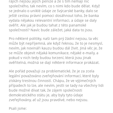
rájích nejsou jejich peníze a že s tím nemají nic
společného, tak nevím, co s nimi kdo bude dělat. Když
se jednalo o uniklé údaje ze švýcarské banky, dalo se
ještě cestou právní pomoci dosáhnout toho, že banka
vydala nějakou relevantní informaci, a údaje se daly
ověřit. Ale jak je budou tahat z této panamské
společnosti? Navíc bude záležet, jaká data to jsou.
Pro některé politiky, naši tam prý žádní nejsou, ta věc
může být nepříjemná, ale když řeknou, že to je nesmysl,
nevím, jak novináři kauzu budou dál živit. Jiná věc je, že
se může objevit nějaká komunikace, nějaké e-maily, a
pokud v nich tedy budou tvrzení, která jsou jinak
ověřitelná, možná se dají některé informace prokázat.
Ale pořád považuji za problematické, že je za zcela
legální považováno zveřejňování informací, které byly
získány trestnou činností. Chápu, že ve výjimečných
případech to lze, ale nevím, jestli se tady na všechny lidi
bude možné dívat tak, že zájem společnosti
demokratického státu je, aby byly tyto údaje
zveřejňovány, ať už jsou pravdivé, nebo nejsou.
Psali jsme: