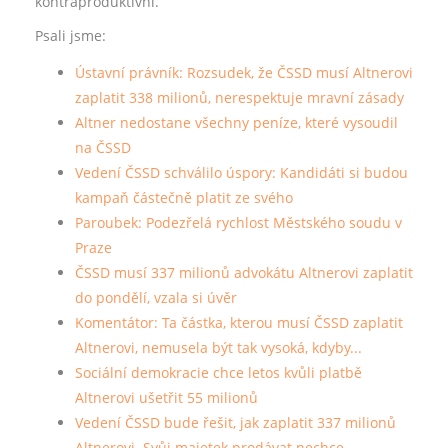
kontraproduktivní.
Psali jsme:
Ústavní právník: Rozsudek, že ČSSD musí Altnerovi
zaplatit 338 milionů, nerespektuje mravní zásady
Altner nedostane všechny peníze, které vysoudil
na ČSSD
Vedení ČSSD schválilo úspory: Kandidáti si budou
kampaň částečně platit ze svého
Paroubek: Podezřelá rychlost Městského soudu v
Praze
ČSSD musí 337 milionů advokátu Altnerovi zaplatit
do pondělí, vzala si úvěr
Komentátor: Ta částka, kterou musí ČSSD zaplatit
Altnerovi, nemusela být tak vysoká, kdyby...
Sociální demokracie chce letos kvůli platbě
Altnerovi ušetřit 55 milionů
Vedení ČSSD bude řešit, jak zaplatit 337 milionů
Altnerovi. Svůj majetek prodávat nechce