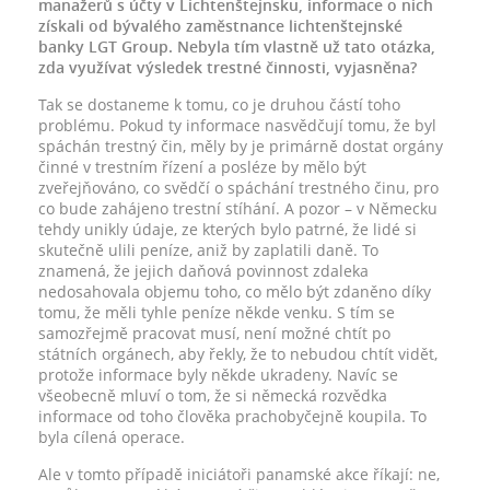
manažerů s účty v Lichtenštejnsku, informace o nich
získali od bývalého zaměstnance lichtenštejnské
banky LGT Group. Nebyla tím vlastně už tato otázka,
zda využívat výsledek trestné činnosti, vyjasněna?
Tak se dostaneme k tomu, co je druhou částí toho
problému. Pokud ty informace nasvědčují tomu, že byl
spáchán trestný čin, měly by je primárně dostat orgány
činné v trestním řízení a posléze by mělo být
zveřejňováno, co svědčí o spáchání trestného činu, pro
co bude zahájeno trestní stíhání. A pozor – v Německu
tehdy unikly údaje, ze kterých bylo patrné, že lidé si
skutečně ulili peníze, aniž by zaplatili daně. To
znamená, že jejich daňová povinnost zdaleka
nedosahovala objemu toho, co mělo být zdaněno díky
tomu, že měli tyhle peníze někde venku. S tím se
samozřejmě pracovat musí, není možné chtít po
státních orgánech, aby řekly, že to nebudou chtít vidět,
protože informace byly někde ukradeny. Navíc se
všeobecně mluví o tom, že si německá rozvědka
informace od toho člověka prachobyčejně koupila. To
byla cílená operace.
Ale v tomto případě iniciátoři panamské akce říkají: ne,