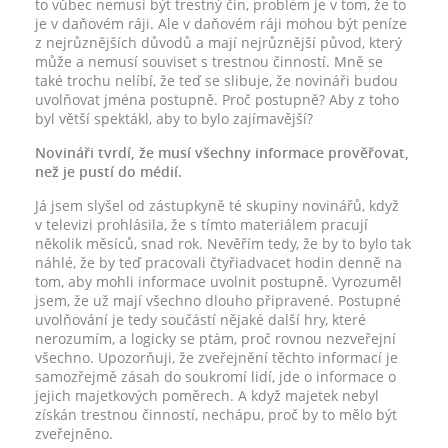
to vůbec nemusí být trestný čin, problém je v tom, že to
je v daňovém ráji. Ale v daňovém ráji mohou být peníze
z nejrůznějších důvodů a mají nejrůznější původ, který
může a nemusí souviset s trestnou činností. Mně se
také trochu nelíbí, že teď se slibuje, že novináři budou
uvolňovat jména postupně. Proč postupně? Aby z toho
byl větší spektákl, aby to bylo zajímavější?
Novináři tvrdí, že musí všechny informace prověřovat,
než je pustí do médií.
Já jsem slyšel od zástupkyně té skupiny novinářů, když
v televizi prohlásila, že s tímto materiálem pracují
několik měsíců, snad rok. Nevěřím tedy, že by to bylo tak
náhlé, že by teď pracovali čtyřiadvacet hodin denně na
tom, aby mohli informace uvolnit postupně. Vyrozuměl
jsem, že už mají všechno dlouho připravené. Postupné
uvolňování je tedy součástí nějaké další hry, které
nerozumím, a logicky se ptám, proč rovnou nezveřejní
všechno. Upozorňuji, že zveřejnění těchto informací je
samozřejmě zásah do soukromí lidí, jde o informace o
jejich majetkových poměrech. A když majetek nebyl
získán trestnou činností, nechápu, proč by to mělo být
zveřejněno.