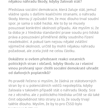
nějakou náhradu škody, kdyby žalovali stát?
Představa sociální demokracie, která žaluje stát, jemuž
vládne spolu s dalšími koaličními stranami, o náhradu
škody, kterou jí způsobil tím, že moc dlouho trval soudní
spor, je sama o sobě hezká. Ale to by se musely
posuzovat konkrétní okolnosti případu. Ale myslím si, že
ta doba je z hlediska standardní praxe soudu pro lidská
práva a posuzování přiměřené délky soudního řízení
neadekvátní. A pokud tam nejsou nějaké zvláštní
výjimečné okolnosti, určitě by mohli nějakou náhradu
požadovat, ale zcela jistě ne celou částku.
Dokážete si ovšem představit reakci ostatních
politických stran i občanů, kdyby škodu za i vlastní
vinou prohraný spor chtěli sociální demokraté uhradit
od daňových poplatníků?
Po pravdě řečeno si myslím, že žádná ze státotvorných
stran by si u potenciálních voličů nepolepšila, kdyby
žalovala v takovém případě stát o náhradu škody. Sice
ne z věcného, ale z politického hlediska určitě se dá také
činit odpovědnost této strany za to, že soudy trvají
takhle dlouho. Myslím, že by to pro ČSSD bylo