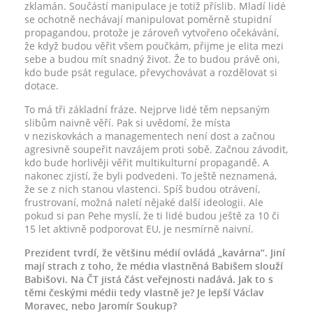
zklamán. Součástí manipulace je totiž příslib. Mladí lidé
se ochotně nechávají manipulovat poměrně stupidní
propagandou, protože je zároveň vytvořeno očekávání,
že když budou věřit všem poučkám, přijme je elita mezi
sebe a budou mít snadný život. Že to budou právě oni,
kdo bude psát regulace, převychovávat a rozdělovat si
dotace.
To má tři základní fráze. Nejprve lidé těm nepsaným
slibům naivně věří. Pak si uvědomí, že místa
v neziskovkách a managementech není dost a začnou
agresivně soupeřit navzájem proti sobě. Začnou závodit,
kdo bude horlivěji věřit multikulturní propagandě. A
nakonec zjistí, že byli podvedeni. To ještě neznamená,
že se z nich stanou vlastenci. Spíš budou otrávení,
frustrovaní, možná naletí nějaké další ideologii. Ale
pokud si pan Pehe myslí, že ti lidé budou ještě za 10 či
15 let aktivně podporovat EU, je nesmírně naivní.
Prezident tvrdí, že většinu médií ovládá „kavárna“. Jiní
mají strach z toho, že média vlastněná Babišem slouží
Babišovi. Na ČT jistá část veřejnosti nadává. Jak to s
těmi českými médii tedy vlastně je? Je lepší Václav
Moravec, nebo Jaromír Soukup?