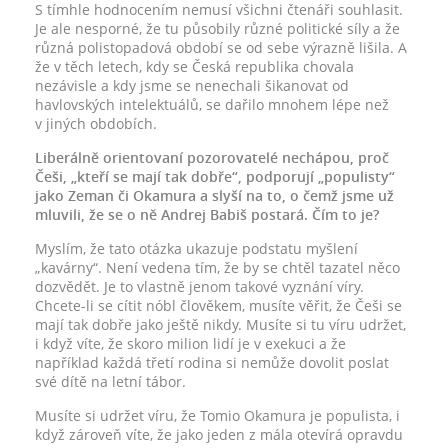
S tímhle hodnocením nemusí všichni čtenáři souhlasit.
Je ale nesporné, že tu působily různé politické síly a že
různá polistopadová období se od sebe výrazně lišila. A
že v těch letech, kdy se Česká republika chovala
nezávisle a kdy jsme se nenechali šikanovat od
havlovských intelektuálů, se dařilo mnohem lépe než
v jiných obdobích.
Liberálně orientovaní pozorovatelé nechápou, proč
Češi, „kteří se mají tak dobře“, podporují „populisty“
jako Zeman či Okamura a slyší na to, o čemž jsme už
mluvili, že se o ně Andrej Babiš postará. Čím to je?
Myslím, že tato otázka ukazuje podstatu myšlení
„kavárny“. Není vedena tím, že by se chtěl tazatel něco
dozvědět. Je to vlastně jenom takové vyznání víry.
Chcete-li se cítit nóbl člověkem, musíte věřit, že Češi se
mají tak dobře jako ještě nikdy. Musíte si tu víru udržet,
i když víte, že skoro milion lidí je v exekuci a že
například každá třetí rodina si nemůže dovolit poslat
své dítě na letní tábor.
Musíte si udržet víru, že Tomio Okamura je populista, i
když zároveň víte, že jako jeden z mála otevírá opravdu