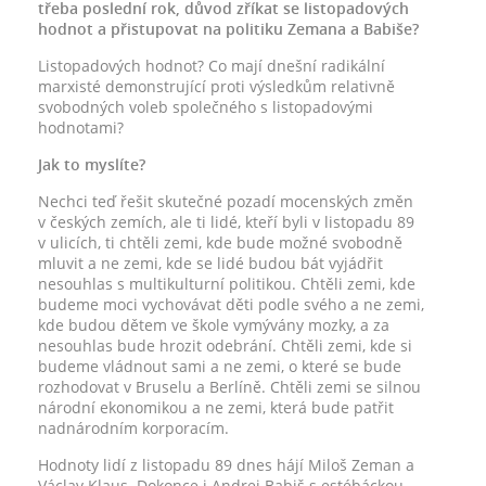
třeba poslední rok, důvod zříkat se listopadových
hodnot a přistupovat na politiku Zemana a Babiše?
Listopadových hodnot? Co mají dnešní radikální
marxisté demonstrující proti výsledkům relativně
svobodných voleb společného s listopadovými
hodnotami?
Jak to myslíte?
Nechci teď řešit skutečné pozadí mocenských změn
v českých zemích, ale ti lidé, kteří byli v listopadu 89
v ulicích, ti chtěli zemi, kde bude možné svobodně
mluvit a ne zemi, kde se lidé budou bát vyjádřit
nesouhlas s multikulturní politikou. Chtěli zemi, kde
budeme moci vychovávat děti podle svého a ne zemi,
kde budou dětem ve škole vymývány mozky, a za
nesouhlas bude hrozit odebrání. Chtěli zemi, kde si
budeme vládnout sami a ne zemi, o které se bude
rozhodovat v Bruselu a Berlíně. Chtěli zemi se silnou
národní ekonomikou a ne zemi, která bude patřit
nadnárodním korporacím.
Hodnoty lidí z listopadu 89 dnes hájí Miloš Zeman a
Václav Klaus. Dokonce i Andrej Babiš s estébáckou