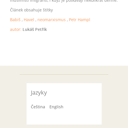
muslimští imigranti, i když je potkávají několikrát denně.
Článek obsahuje štítky
Babiš
,
Havel
,
neomarxismus
,
Petr Hampl
autor:
Lukáš Petřík
Jazyky
Čeština
English