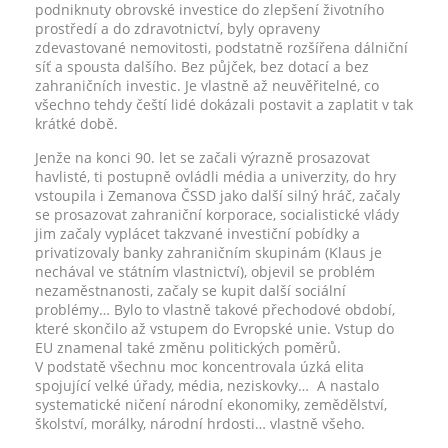
podniknuty obrovské investice do zlepšení životního
prostředí a do zdravotnictví, byly opraveny
zdevastované nemovitosti, podstatně rozšířena dálniční
síť a spousta dalšího. Bez půjček, bez dotací a bez
zahraničních investic. Je vlastně až neuvěřitelné, co
všechno tehdy čeští lidé dokázali postavit a zaplatit v tak
krátké době.
Jenže na konci 90. let se začali výrazně prosazovat
havlisté, ti postupně ovládli média a univerzity, do hry
vstoupila i Zemanova ČSSD jako další silný hráč, začaly
se prosazovat zahraniční korporace, socialistické vlády
jim začaly vyplácet takzvané investiční pobídky a
privatizovaly banky zahraničním skupinám (Klaus je
nechával ve státním vlastnictví), objevil se problém
nezaměstnanosti, začaly se kupit další sociální
problémy… Bylo to vlastně takové přechodové období,
které skončilo až vstupem do Evropské unie. Vstup do
EU znamenal také změnu politických poměrů.
V podstatě všechnu moc koncentrovala úzká elita
spojující velké úřady, média, neziskovky… A nastalo
systematické ničení národní ekonomiky, zemědělství,
školství, morálky, národní hrdosti… vlastně všeho.