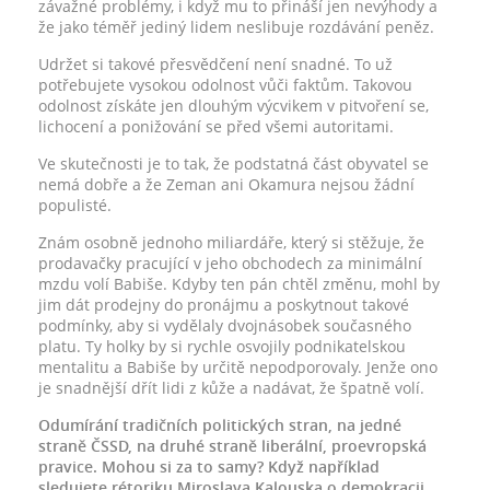
závažné problémy, i když mu to přináší jen nevýhody a
že jako téměř jediný lidem neslibuje rozdávání peněz.
Udržet si takové přesvědčení není snadné. To už
potřebujete vysokou odolnost vůči faktům. Takovou
odolnost získáte jen dlouhým výcvikem v pitvoření se,
lichocení a ponižování se před všemi autoritami.
Ve skutečnosti je to tak, že podstatná část obyvatel se
nemá dobře a že Zeman ani Okamura nejsou žádní
populisté.
Znám osobně jednoho miliardáře, který si stěžuje, že
prodavačky pracující v jeho obchodech za minimální
mzdu volí Babiše. Kdyby ten pán chtěl změnu, mohl by
jim dát prodejny do pronájmu a poskytnout takové
podmínky, aby si vydělaly dvojnásobek současného
platu. Ty holky by si rychle osvojily podnikatelskou
mentalitu a Babiše by určitě nepodporovaly. Jenže ono
je snadnější dřít lidi z kůže a nadávat, že špatně volí.
Odumírání tradičních politických stran, na jedné
straně ČSSD, na druhé straně liberální, proevropská
pravice. Mohou si za to samy? Když například
sledujete rétoriku Miroslava Kalouska o demokracii,