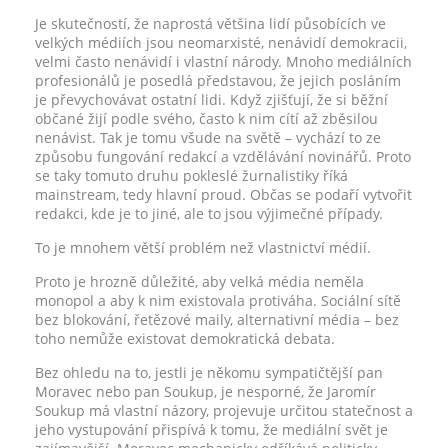
Je skutečností, že naprostá většina lidí působících ve
velkých médiích jsou neomarxisté, nenávidí demokracii,
velmi často nenávidí i vlastní národy. Mnoho mediálních
profesionálů je posedlá představou, že jejich posláním
je převychovávat ostatní lidi. Když zjišťují, že si běžní
občané žijí podle svého, často k nim cítí až zběsilou
nenávist. Tak je tomu všude na světě – vychází to ze
způsobu fungování redakcí a vzdělávání novinářů. Proto
se taky tomuto druhu pokleslé žurnalistiky říká
mainstream, tedy hlavní proud. Občas se podaří vytvořit
redakci, kde je to jiné, ale to jsou výjimečné případy.
To je mnohem větší problém než vlastnictví médií.
Proto je hrozně důležité, aby velká média neměla
monopol a aby k nim existovala protiváha. Sociální sítě
bez blokování, řetězové maily, alternativní média – bez
toho nemůže existovat demokratická debata.
Bez ohledu na to, jestli je někomu sympatičtější pan
Moravec nebo pan Soukup, je nesporné, že Jaromír
Soukup má vlastní názory, projevuje určitou statečnost a
jeho vystupování přispívá k tomu, že mediální svět je