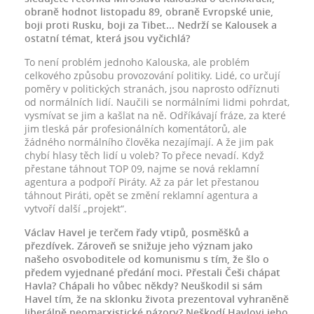
obraně hodnot listopadu 89, obraně Evropské unie,
boji proti Rusku, boji za Tibet... Nedrží se Kalousek a
ostatní témat, která jsou vyčichlá?
To není problém jednoho Kalouska, ale problém
celkového způsobu provozování politiky. Lidé, co určují
poměry v politických stranách, jsou naprosto odříznuti
od normálních lidí. Naučili se normálními lidmi pohrdat,
vysmívat se jim a kašlat na ně. Odříkávají fráze, za které
jim tleská pár profesionálních komentátorů, ale
žádného normálního člověka nezajímají. A že jim pak
chybí hlasy těch lidí u voleb? To přece nevadí. Když
přestane táhnout TOP 09, najme se nová reklamní
agentura a podpoří Piráty. Až za pár let přestanou
táhnout Piráti, opět se změní reklamní agentura a
vytvoří další „projekt“.
Václav Havel je terčem řady vtipů, posměšků a
přezdívek. Zároveň se snižuje jeho význam jako
našeho osvoboditele od komunismu s tím, že šlo o
předem vyjednané předání moci. Přestali Češi chápat
Havla? Chápali ho vůbec někdy? Neuškodil si sám
Havel tím, že na sklonku života prezentoval vyhraněně
liberálně neomarxistické názory? Neškodí Havlovi jeho