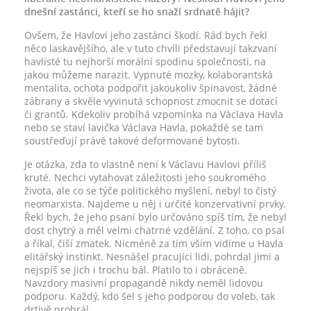
dnešní zastánci, kteří se ho snaží srdnatě hájit?
Ovšem, že Havlovi jeho zastánci škodí. Rád bych řekl
něco laskavějšího, ale v tuto chvíli představují takzvaní
havlisté tu nejhorší morální spodinu společnosti, na
jakou můžeme narazit. Vypnuté mozky, kolaborantská
mentalita, ochota podpořit jakoukoliv špinavost, žádné
zábrany a skvěle vyvinutá schopnost zmocnit se dotací
či grantů. Kdekoliv probíhá vzpomínka na Václava Havla
nebo se staví lavička Václava Havla, pokaždé se tam
soustřeďují právě takové deformované bytosti.
Je otázka, zda to vlastně není k Václavu Havlovi příliš
kruté. Nechci vytahovat záležitosti jeho soukromého
života, ale co se týče politického myšlení, nebyl to čistý
neomarxista. Najdeme u něj i určité konzervativní prvky.
Řekl bych, že jeho psaní bylo určováno spíš tím, že nebyl
dost chytrý a měl velmi chatrné vzdělání. Z toho, co psal
a říkal, čiší zmatek. Nicméně za tím vším vidíme u Havla
elitářský instinkt. Nesnášel pracující lidi, pohrdal jimi a
nejspíš se jich i trochu bál. Platilo to i obráceně.
Navzdory masivní propagandě nikdy neměl lidovou
podporu. Každý, kdo šel s jeho podporou do voleb, tak
drtivě prohrál.