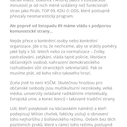
minulostí je od nich méně vzdálený než funkcionáři
stran jako Piráti, TOP 09, KDU či ODS, které postupně
převzaly neomarxistický program.
Ale poprvé od listopadu 89 máme vládu s podporou
komunistické strany…
Nejde přece o konkrétní osoby nebo konkrétní
organizace. Jde o to, že nechceme, aby se vrátily poměry,
jaké byly v 50. letech nebo za normalizace – čistky,
zastrašování, zatýkání, vláda tajné policie, likvidace
občanských svobod, nahrazení demokratického
rozhodování vůlí stranických sekretariátů. Pak se
musíme ptát, od koho něco takového hrozí.
Zcela jistě to není KSČM. Skutečnou hrozbou pro
občanské svobody jsou multikulturní neziskovky, velká
média, univerzity ovládané radikálními intelektuály,
Evropská unie, a konec konců i takzvané tradiční strany.
Lidí, kteří povykovali na Václavském náměstí a kteří
podepisují Milion chvilek, fakticky usilují o obnovení
toho nejhoršího z bolševického režimu. Ovšem bez těch
pozitivních prvků, které v rámci toho režimu postupně