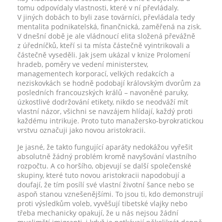
tomu odpovídaly vlastnosti, které v ní převládaly.
V jiných dobách to byli zase továrníci, převládala tedy
mentalita podnikatelská, finančnická, zaměřená na zisk.
V dnešní době je ale vládnoucí elita složená převážně
z úředníčků, kteří si ta místa částečně vyintrikovali a
částečně vyseděli. Jak jsem ukázal v knize Prolomení
hradeb, poměry ve vedení ministerstev,
managementech korporací, velkých redakcích a
neziskovkách se hodně podobají královským dvorům za
posledních francouzských králů – navoněné paruky,
úzkostlivé dodržování etikety, nikdo se neodváží mít
vlastní názor, všichni se navzájem hlídají, každý proti
každému intrikuje. Proto tuto manažersko-byrokratickou
vrstvu označuji jako novou aristokracii.
Je jasné, že takto fungující aparáty nedokážou vyřešit
absolutně žádný problém kromě navyšování vlastního
rozpočtu. A co horšího, objevují se další společenské
skupiny, které tuto novou aristokracii napodobují a
doufají, že tím posílí své vlastní životní šance nebo se
aspoň stanou vznešenějšími. To jsou ti, kdo demonstrují
proti výsledkům voleb, vyvěšují tibetské vlajky nebo
třeba mechanicky opakují, že u nás nejsou žádní