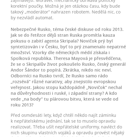
zajímavější. Moravec mechanicky odříkává politicky
korektní poučky. Možná je jen otázkou času, kdy bude
takový „moderátor“ nahrazen robotem. Nedělá nic, co
by nezvládl automat.
Nebezpečné Rusko, téma české diskuse od roku 2013.
Jak se do řetězce dějů stran Ruska promítla kauza
pokusu o zabití agenta Skripala? Novičok prý byl
syntetizován i v Česku, byť to prý znamenalo nepatrné
množství. Vzorky dle německých médií získala i
Spolková republika. Theresa Mayová je přesvědčena,
že se o Skripalův život pokoušelo Rusko, český generál
Andor Šándor to popírá. Zkrátka, nikdo nic neví.
Odborníci na Rusko tvrdí, že Rusko samo rádo
„rozsévá“ různé narativy, aby znejistilo evropskou
veřejnost. Jakou stopu každopádně „Novičok“ nechal
na důvěryhodnosti i ruské, i západní strany? A kdo
vede „na body“ tu píárovou bitvu, která se vede od
roku 2013?
Před osmdesáti lety, když chtěl někdo najít záminku
k nepřátelskému jednání, tak se to muselo opravdu
realizovat. Třeba ušít nepřátelské uniformy, navléct do
nich skupinu vlastních vojáků a opravdu provést nějaký