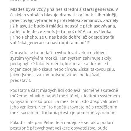
Mládež bývá vždy jiná než střední a starší generace. V
českých volbách hlasuje dramaticky jinak. Liberálněji,
pravicověji, vyhraněně proti Miloši Zemanovi. Zazněly
již hlasy, že bude-li mládež neustále přehlasovávaná,
raději odejde ze země. Je to možné? A co myšlenka
Jiřího Peheho, že u nás bude dobře, až odejde starší
voličská generace a nastoupí ta mladší?
Opravdu se tu podařilo vybudovat velmi efektivní
systém vymývání mozků. Ten systém zahrnuje školy,
pedagogické fakulty, média, korporace a dokonce i
organizace jako skaut nebo církve. Získal takovou sílu,
jakou jsme si za komunismu vůbec nedokázali
představit.
Podstatná část mladých lidí odolává, nicméně skutečně
můžeme mluvit o napětí mezi těmi, kdo tímto systémem
vymývání mozků prošli, a mezi těmi, kdo dospívali před
jeho vznikem. Není to napětí srovnatelné s rozdělením
mezi sociálními třídami, přesto je poměrně významné.
Pokud si ale pan Pehe dělá naději, že se takto podaří
postupně převychovat veškeré obyvatelstvo, bude