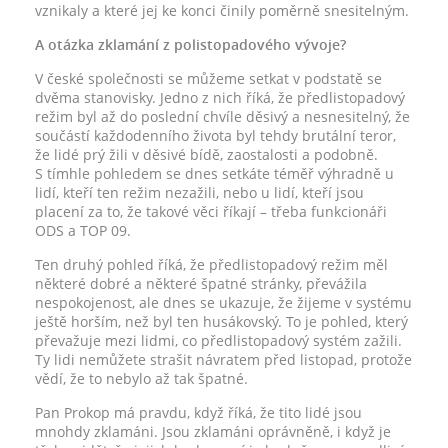
vznikaly a které jej ke konci činily poměrně snesitelným.
A otázka zklamání z polistopadového vývoje?
V české společnosti se můžeme setkat v podstatě se
dvěma stanovisky. Jedno z nich říká, že předlistopadový
režim byl až do poslední chvíle děsivý a nesnesitelný, že
součástí každodenního života byl tehdy brutální teror,
že lidé prý žili v děsivé bídě, zaostalosti a podobně.
S tímhle pohledem se dnes setkáte téměř výhradně u
lidí, kteří ten režim nezažili, nebo u lidí, kteří jsou
placení za to, že takové věci říkají – třeba funkcionáři
ODS a TOP 09.
Ten druhý pohled říká, že předlistopadový režim měl
některé dobré a některé špatné stránky, převážila
nespokojenost, ale dnes se ukazuje, že žijeme v systému
ještě horším, než byl ten husákovský. To je pohled, který
převažuje mezi lidmi, co předlistopadový systém zažili.
Ty lidi nemůžete strašit návratem před listopad, protože
vědí, že to nebylo až tak špatné.
Pan Prokop má pravdu, když říká, že tito lidé jsou
mnohdy zklamáni. Jsou zklamáni oprávněně, i když je