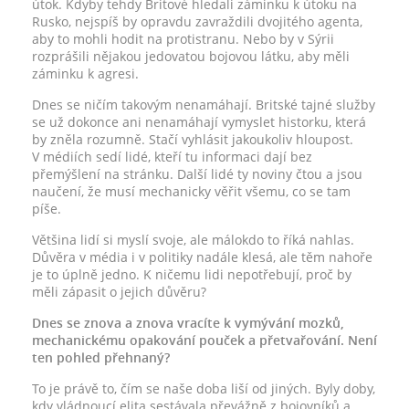
útok. Kdyby tehdy Britové hledali záminku k útoku na
Rusko, nejspíš by opravdu zavraždili dvojitého agenta,
aby to mohli hodit na protistranu. Nebo by v Sýrii
rozprášili nějakou jedovatou bojovou látku, aby měli
záminku k agresi.
Dnes se ničím takovým nenamáhají. Britské tajné služby
se už dokonce ani nenamáhají vymyslet historku, která
by zněla rozumně. Stačí vyhlásit jakoukoliv hloupost.
V médiích sedí lidé, kteří tu informaci dají bez
přemýšlení na stránku. Další lidé ty noviny čtou a jsou
naučení, že musí mechanicky věřit všemu, co se tam
píše.
Většina lidí si myslí svoje, ale málokdo to říká nahlas.
Důvěra v média i v politiky nadále klesá, ale těm nahoře
je to úplně jedno. K ničemu lidi nepotřebují, proč by
měli zápasit o jejich důvěru?
Dnes se znova a znova vracíte k vymývání mozků,
mechanickému opakování pouček a přetvařování. Není
ten pohled přehnaný?
To je právě to, čím se naše doba liší od jiných. Byly doby,
kdy vládnoucí elita sestávala převážně z bojovníků a