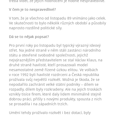
třeba vidět, že jejich hodnocení je hodně nespravedlivé.
V čem je to nespravedlivé?
V tom, že je všechno od listopadu 89 vnímáno jako celek.
Ve skutečnosti to bylo několik různých období a působily
naprosto rozdílné politické síly.
Dá se to nějak popsat?
Pro první roky po listopadu byl typický výrazný ideový
střet. Na jedné straně v něm stáli zastánci národního
státu a otevřené svobodné společnosti, jejichž
nejvýraznějším představitelem se stal Václav Klaus, na
druhé straně havlisté, kteří prosazovali model
nesamostatné země řízené úzkou elitou. Ve volbách
v roce 1992 byli havlisté rozdrceni a Česká republika
prožívala svůj největší rozkvět. Možná je škoda, že se
nepodařilo zachránit velké státní podniky – dílem se
rozpadly, dílem byly rozkradeny. Ale na jejich troskách
vznikly tisíce firem, které daly lidem minimálně stejně
dobrou práci, přišly s novými produkty, spousta z nich
se prosadila i na západních trzích.
Umění tehdy prožívalo rozkvět i bez dotací, byly