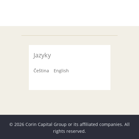
Jazyky
Čeština
English
© 2026 Corin Capital Group or its affiliated companies. All
rights reserved.