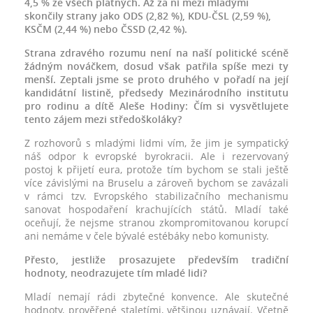
4,5 % ze všech platných. Až za ní mezi mladými
skončily strany jako ODS (2,82 %), KDU-ČSL (2,59 %),
KSČM (2,44 %) nebo ČSSD (2,42 %).
Strana zdravého rozumu není na naší politické scéně
žádným nováčkem, dosud však patřila spíše mezi ty
menší. Zeptali jsme se proto druhého v pořadí na její
kandidátní listině, předsedy Mezinárodního institutu
pro rodinu a dítě Aleše Hodiny: Čím si vysvětlujete
tento zájem mezi středoškoláky?
Z rozhovorů s mladými lidmi vím, že jim je sympatický
náš odpor k evropské byrokracii. Ale i rezervovaný
postoj k přijetí eura, protože tím bychom se stali ještě
více závislými na Bruselu a zároveň bychom se zavázali
v rámci tzv. Evropského stabilizačního mechanismu
sanovat hospodaření krachujících států. Mladí také
oceňují, že nejsme stranou zkompromitovanou korupcí
ani nemáme v čele bývalé estébáky nebo komunisty.
Přesto, jestliže prosazujete především tradiční
hodnoty, neodrazujete tím mladé lidi?
Mladí nemají rádi zbytečné konvence. Ale skutečné
hodnoty, prověřené staletími, většinou uznávají. Včetně