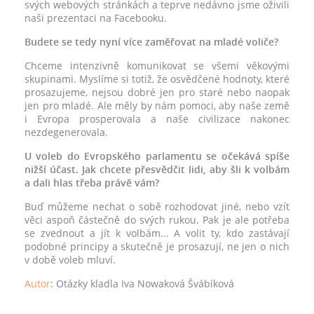
svých webových stránkách a teprve nedávno jsme oživili
naši prezentaci na Facebooku.
Budete se tedy nyní více zaměřovat na mladé voliče?
Chceme intenzivně komunikovat se všemi věkovými
skupinami. Myslíme si totiž, že osvědčené hodnoty, které
prosazujeme, nejsou dobré jen pro staré nebo naopak
jen pro mladé. Ale měly by nám pomoci, aby naše země
i Evropa prosperovala a naše civilizace nakonec
nezdegenerovala.
U voleb do Evropského parlamentu se očekává spíše
nižší účast. Jak chcete přesvědčit lidi, aby šli k volbám
a dali hlas třeba právě vám?
Buď můžeme nechat o sobě rozhodovat jiné, nebo vzít
věci aspoň částečně do svých rukou. Pak je ale potřeba
se zvednout a jít k volbám... A volit ty, kdo zastávají
podobné principy a skutečně je prosazují, ne jen o nich
v době voleb mluví.
Autor
: Otázky kladla Iva Nowaková Švábíková