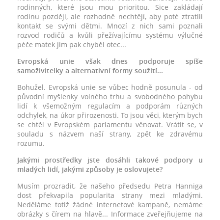
rodinných, které jsou mou prioritou. Sice zakládají
rodinu později, ale rozhodně nechtějí, aby poté ztratili
kontakt se svými dětmi. Mnozí z nich sami poznali
rozvod rodičů a kvůli přežívajícímu systému výlučné
péče matek jim pak chyběl otec...
Evropská unie však dnes podporuje spíše
samoživitelky a alternativní formy soužití...
Bohužel. Evropská unie se vůbec hodně posunula - od
původní myšlenky volného trhu a svobodného pohybu
lidí k všemožným regulacím a podporám různých
odchylek, na úkor přirozenosti. To jsou věci, kterým bych
se chtěl v Evropském parlamentu věnovat. Vrátit se, v
souladu s názvem naší strany, zpět ke zdravému
rozumu.
Jakými prostředky jste dosáhli takové podpory u
mladých lidí, jakými způsoby je oslovujete?
Musím prozradit, že našeho předsedu Petra Hanniga
dost překvapila popularita strany mezi mladými.
Neděláme totiž žádné internetové kampaně, nemáme
obrázky s čírem na hlavě... Informace zveřejňujeme na