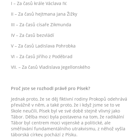
I – Za časů krále Václava IV.
II – Za časů hejtmana Jana Žižky
III – Za časů císaře Zikmunda
IV – Za časů bezvládí
V – Za časů Ladislava Pohrobka
VI – Za časů Jiřího z Poděbrad
VII. – Za časů Vladislava Jegellonského
Proč jste se rozhodl právě pro Písek?
Jednak proto, že se děj fiktivní rodiny Prokopů odehrává
převážně v něm, a také proto, že i když jsme se to ve
škole neučili, Písek byl ve své době stejně vlivný jako
Tábor. Dělba moci byla postavena na tom, že radikální
Tábor byl centrem moci vojenské a politické, ale
směřování fundamentálního utrakvismu, z něhož vyšla
táborská církev, pochází z Písku.