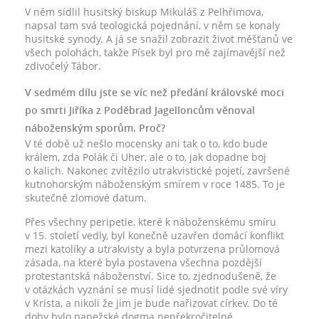
V něm sídlil husitský biskup Mikuláš z Pelhřimova,
napsal tam svá teologická pojednání, v něm se konaly
husitské synody. A já se snažil zobrazit život měšťanů ve
všech polohách, takže Písek byl pro mě zajímavější než
zdivočelý Tábor.
V sedmém dílu jste se víc než předání královské moci
po smrti Jiříka z Poděbrad Jagelloncům věnoval
náboženským sporům. Proč?
V té době už nešlo mocensky ani tak o to, kdo bude
králem, zda Polák či Uher, ale o to, jak dopadne boj
o kalich. Nakonec zvítězilo utrakvistické pojetí, završené
kutnohorským náboženským smírem v roce 1485. To je
skutečně zlomové datum.
Přes všechny peripetie, které k náboženskému smíru
v 15. století vedly, byl konečně uzavřen domácí konflikt
mezi katolíky a utrakvisty a byla potvrzena průlomová
zásada, na které byla postavena všechna pozdější
protestantská náboženství. Sice to, zjednodušeně, že
v otázkách vyznání se musí lidé sjednotit podle své víry
v Krista, a nikoli že jim je bude nařizovat církev. Do té
doby bylo papežské dogma nepřekročitelné.