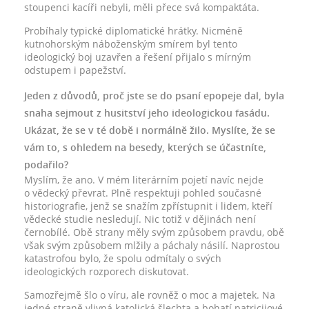
stoupenci kacíři nebyli, měli přece svá kompaktáta.
Probíhaly typické diplomatické hrátky. Nicméně
kutnohorským náboženským smírem byl tento
ideologický boj uzavřen a řešení přijalo s mírným
odstupem i papežství.
Jeden z důvodů, proč jste se do psaní epopeje dal, byla
snaha sejmout z husitství jeho ideologickou fasádu.
Ukázat, že se v té době i normálně žilo. Myslíte, že se
vám to, s ohledem na besedy, kterých se účastníte,
podařilo?
Myslím, že ano. V mém literárním pojetí navíc nejde
o vědecký převrat. Plně respektuji pohled současné
historiografie, jenž se snažím zpřístupnit i lidem, kteří
vědecké studie nesledují. Nic totiž v dějinách není
černobílé. Obě strany měly svým způsobem pravdu, obě
však svým způsobem mlžily a páchaly násilí. Naprostou
katastrofou bylo, že spolu odmítaly o svých
ideologických rozporech diskutovat.
Samozřejmě šlo o víru, ale rovněž o moc a majetek. Na
jedné straně vlivná katolická šlechta a bohatí patricijové,