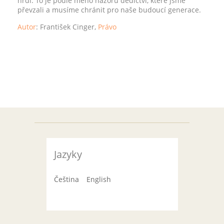
hrdí. To je podle mého názoru dědictví, které jsme
převzali a musíme chránit pro naše budoucí generace.
Autor
: František Cinger
,
Právo
Jazyky
Čeština
English