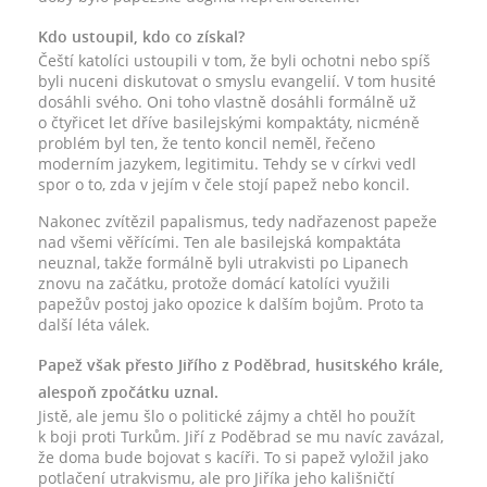
Kdo ustoupil, kdo co získal?
Čeští katolíci ustoupili v tom, že byli ochotni nebo spíš
byli nuceni diskutovat o smyslu evangelií. V tom husité
dosáhli svého. Oni toho vlastně dosáhli formálně už
o čtyřicet let dříve basilejskými kompaktáty, nicméně
problém byl ten, že tento koncil neměl, řečeno
moderním jazykem, legitimitu. Tehdy se v církvi vedl
spor o to, zda v jejím v čele stojí papež nebo koncil.
Nakonec zvítězil papalismus, tedy nadřazenost papeže
nad všemi věřícími. Ten ale basilejská kompaktáta
neuznal, takže formálně byli utrakvisti po Lipanech
znovu na začátku, protože domácí katolíci využili
papežův postoj jako opozice k dalším bojům. Proto ta
další léta válek.
Papež však přesto Jiřího z Poděbrad, husitského krále,
alespoň zpočátku uznal.
Jistě, ale jemu šlo o politické zájmy a chtěl ho použít
k boji proti Turkům. Jiří z Poděbrad se mu navíc zavázal,
že doma bude bojovat s kacíři. To si papež vyložil jako
potlačení utrakvismu, ale pro Jiříka jeho kališničtí