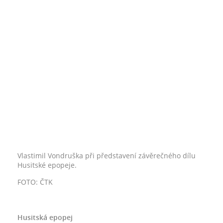
Vlastimil Vondruška při představení závěrečného dílu
Husitské epopeje.
FOTO: ČTK
Husitská epopej