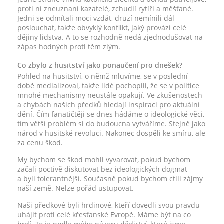
proti ní zneuznaní kazatelé, zchudlí rytíři a měšťané.
Jedni se odmítali moci vzdát, druzí nemínili dál
poslouchat, takže obvyklý konflikt, jaký provází celé
dějiny lidstva. A to se rozhodně nedá zjednodušovat na
zápas hodných proti těm zlým.
Co zbylo z husitství jako ponaučení pro dnešek?
Pohled na husitství, o němž mluvíme, se v poslední
době medializoval, takže lidé pochopili, že se v politice
mnohé mechanismy neustále opakují. Ve zkušenostech
a chybách našich předků hledají inspiraci pro aktuální
dění. Čím fanatičtěji se dnes hádáme o ideologické věci,
tím větší problém si do budoucna vytváříme. Stejně jako
národ v husitské revoluci. Nakonec dospěli ke smíru, ale
za cenu škod.
My bychom se škod mohli vyvarovat, pokud bychom
začali poctivě diskutovat bez ideologických dogmat
a byli tolerantnější. Současně pokud bychom ctili zájmy
naší země. Nelze pořád ustupovat.
Naši předkové byli hrdinové, kteří dovedli svou pravdu
uhájit proti celé křesťanské Evropě. Máme být na co