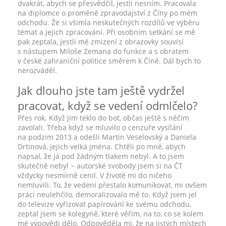
dvakrát, abych se přesvědčil, jestli nesním. Pracovala
na diplomce o proměně zpravodajství z Číny po mém
odchodu. Že si všimla neskutečných rozdílů ve výběru
témat a jejich zpracování. Při osobním setkání se mě
pak zeptala, jestli mé zmizení z obrazovky souvisí
s nástupem Miloše Zemana do funkce a s obratem
v české zahraniční politice směrem k Číně. Dál bych to
nerozváděl.
Jak dlouho jste tam ještě vydržel
pracovat, když se vedení odmlčelo?
Přes rok. Když jim teklo do bot, občas ještě s něčím
zavolali. Třeba když se mluvilo o cenzuře vysílání
na podzim 2013 a odešli Martin Veselovský a Daniela
Drtinová, jejich velká jména. Chtěli po mně, abych
napsal, že já pod žádným tlakem nebyl. A to jsem
skutečně nebyl − autorské svobody jsem si na ČT
vždycky nesmírně cenil. V životě mi do ničeho
nemluvili. To, že vedení přestalo komunikovat, mi ovšem
práci neulehčilo, demoralizovalo mě to. Když jsem jel
do televize vyřizovat papírování ke svému odchodu,
zeptal jsem se kolegyně, které věřím, na to, co se kolem
mé výpovědi dělo. Odpověděla mi, že na jistých místech