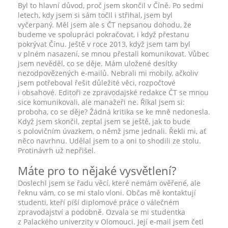
Byl to hlavní důvod, proč jsem skončil v Číně. Po sedmi
letech, kdy jsem si sám točil i střihal, jsem byl
vyčerpaný. Měl jsem ale s ČT nepsanou dohodu, že
budeme ve spolupráci pokračovat, i když přestanu
pokrývat Čínu. Ještě v roce 2013, když jsem tam byl
v plném nasazení, se mnou přestali komunikovat. Vůbec
jsem nevěděl, co se děje. Mám uložené desítky
nezodpovězených e-mailů. Nebrali mi mobily, ačkoliv
jsem potřeboval řešit důležité věci, rozpočtové
i obsahové. Editoři ze zpravodajské redakce ČT se mnou
sice komunikovali, ale manažeři ne. Říkal jsem si:
proboha, co se děje? Žádná kritika se ke mně nedonesla.
Když jsem skončil, zeptal jsem se ještě, jak to bude
s polovičním úvazkem, o němž jsme jednali. Řekli mi, ať
něco navrhnu. Udělal jsem to a oni to shodili ze stolu.
Protinávrh už nepřišel.
Máte pro to nějaké vysvětlení?
Doslechl jsem se řadu věcí, které nemám ověřené, ale
řeknu vám, co se mi stalo vloni. Občas mě kontaktují
studenti, kteří píší diplomové práce o válečném
zpravodajství a podobně. Ozvala se mi studentka
z Palackého univerzity v Olomouci. Její e-mail jsem četl