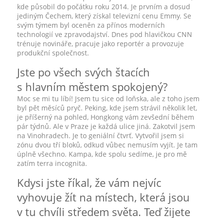
kde působil do počátku roku 2014. Je prvním a dosud
jediným Čechem, který získal televizní cenu Emmy. Se
svým týmem byl oceněn za přínos moderních
technologií ve zpravodajství. Dnes pod hlavičkou CNN
trénuje novináře, pracuje jako reportér a provozuje
produkční společnost.
Jste po všech svých štacích
s hlavním městem spokojený?
Moc se mi tu líbí! Jsem tu sice od loňska, ale z toho jsem
byl pět měsíců pryč. Peking, kde jsem strávil několik let,
je příšerný na pohled, Hongkong vám zevšední během
pár týdnů. Ale v Praze je každá ulice jiná. Zakotvil jsem
na Vinohradech. Je to geniální čtvrť. Vytvořil jsem si
zónu dvou tří bloků, odkud vůbec nemusím vyjít. Je tam
úplně všechno. Kampa, kde spolu sedíme, je pro mě
zatím terra incognita.
Kdysi jste říkal, že vám nejvíc
vyhovuje žít na místech, která jsou
v tu chvíli středem světa. Teď žijete