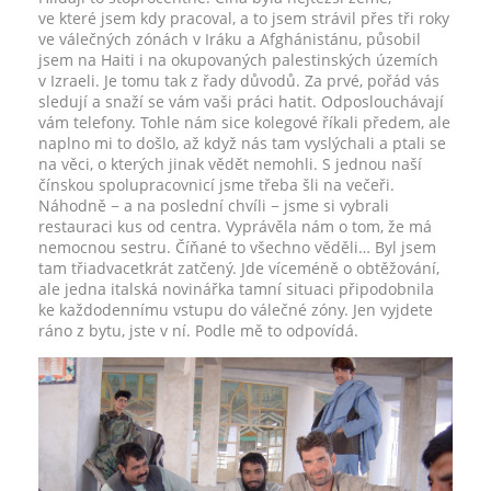
ve které jsem kdy pracoval, a to jsem strávil přes tři roky
ve válečných zónách v Iráku a Afghánistánu, působil
jsem na Haiti i na okupovaných palestinských územích
v Izraeli. Je tomu tak z řady důvodů. Za prvé, pořád vás
sledují a snaží se vám vaši práci hatit. Odposlouchávají
vám telefony. Tohle nám sice kolegové říkali předem, ale
naplno mi to došlo, až když nás tam vyslýchali a ptali se
na věci, o kterých jinak vědět nemohli. S jednou naší
čínskou spolupracovnicí jsme třeba šli na večeři.
Náhodně − a na poslední chvíli − jsme si vybrali
restauraci kus od centra. Vyprávěla nám o tom, že má
nemocnou sestru. Číňané to všechno věděli… Byl jsem
tam třiadvacetkrát zatčený. Jde víceméně o obtěžování,
ale jedna italská novinářka tamní situaci připodobnila
ke každodennímu vstupu do válečné zóny. Jen vyjdete
ráno z bytu, jste v ní. Podle mě to odpovídá.