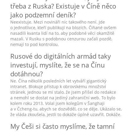
třeba z Ruska? Existuje v Číně něco
jako podzemní deník?
Neexistuje. Mezi novináři nic takového není. Jde
o jednotlivce, kteří publikují na blozích. Číňané ovšem
nasadili kvanta lidí na to, aby podobné věci okamžitě
mazali. V Rusku s podobnou cenzurou začali pozdě,
nemají to pod kontrolou.
Rusové do digitálních armád taky
investují, myslíte, že se na Čínu
dotáhnou?
Ne. Čína několik posledních let vytváří gigantický
intranet. Blokuje přístup k obrovskému množství
stránek. Jednou se mi stalo, že jsem přišel do redakce
a nemohl se dostat na jediný zahraniční web. To bylo
kolem roku 2013. Volal jsem kolegům v Šanghaji
a v Čcheng-tu, abych se dozvěděl, co se děje. Ukázalo se,
že vláda zkoušela, jestli to dokáže úplně uzavřít. Dokáže.
My Češi si často myslíme, že tamní