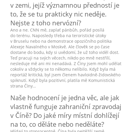
v zemi, jejíž významnou předností je
to, že se tu prakticky nic neděje.
Nejste z toho nervózní?
Ano a ne. CNN mě, zaplať pánbůh, pořád posílá
do terénu. Naposledy třeba na teroristické útoky
v Bruselu nebo na demonstrace opozičního politika
Alexeje Navalného v Moskvě. Ale člověk se po čase
dostane do bodu, kdy si uvědomí, že už toho viděl dost.
Teď pracuji na svých věcech, nikdo po mně nestřílí,
nesleduje mě ani mi nenadává. Z Číny jsem mohl udělat
cokoliv a vždycky se to někomu nelíbilo. Když byla má
reportáž kritická, byl jsem členem havloidně-židovského
spiknutí. Když byla pozitivní, platila mě Komunistická
strana Číny…
Naše hodnocení je jedna věc, ale jak
vlastně funguje zahraniční zpravodaj
v Číně? Do jaké míry místní dohlížejí
na to, co děláte nebo neděláte?
Hlídají to stoprocentně. Čína byla nejtěžší země,