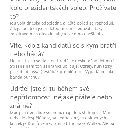
kolo prezidentských voleb. Prožíváte
to?
Jdu volit dneska odpoledne a ještě pořád se rozhoduji.
Zdejší politiku jsem doteď moc nesledoval − taky
ze zdravotních důvodů, aby to se mnou nešlehlo.
Víte, kdo z kandidátů se s kým bratří
nebo hádá?
Ne. Ale to, co se děje na Hradě, je neskutečně dětinské.
Strašně nám to v zahraničí ubližuje. Ožralý, hulvátský
prezident, bývalý estébák premiérem… Vypadáme jako
banda buranů.
Udržel jste si tu během své
nepřítomnosti nějaké přátele nebo
známé?
Moc jich není, lidé se mění, mají děti, stěhují se. Mám
tady ale dospělého syna. Jedna z mých oblíbených
knížek je Domů se nevrátíš od Thomase Wolfea. Ale pár