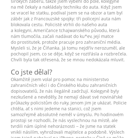
širokých záběrů, takže jsem vyběhl do pole, kolegyně
na mě čekaly a nakládaly techniku do auta. Když jsem
se vracel ke statku, podíval jsem se na obzor a tam byl
záběr jak z Francouzské spojky: tři policejní auta nám
blokovala cestu. Policisté vtrhli do našeho auta
a kolegyni, Američance tchajwanského původu, která
nám tlumočila, začali nadávat do ku*ev, její matce
do prostitutek, protože pracuje pro zahraniční média.
Mysleli si, že je Číňanka. Já tomu nejdřív nerozuměl, ale
pochopil jsem, co se děje, když se roztřásla a rozbrečela.
Chvíli byla tak otřesená, že se mnou nedokázala mluvit.
Co jste dělal?
Okamžitě jsem volal pro pomoc na ministerstvo
zahraničních věcí i do Čínského klubu zahraničních
dopisovatelů, že nás ilegálně zadržují. Kolegyně byly
nezkušené a nevěděly, že nemají dávat své novinářské
průkazky policistům do ruky, jenom jim je ukázat. Policie
chtěla, ať s nimi jedeme na stanici, což jsem
samozřejmě absolutně neměl v úmyslu. Po hodinovém
prostoji se rozhodli, že nás vyslechnou na místě, ale
tvrdili nám úplné nehoráznosti − že jsme na statek
vnikli násilím, vyhrožovali majitelce a podobně. Výslech
jsem tajně nahrával na iPhone, protože v Číně se může