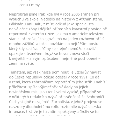
cenu Emmy.
Neprobrali jsme Irák, kde byl v roce 2005 zraněn při
výbuchu ve škole. Nedošlo na historky z Afghánistánu,
Pákistánu ani Haiti, z míst, odkud jako specialista
na válečné zóny i dějiště přírodních katastrof pravidelně
reportoval. "Veterán CNN", jak mu v americké televizní
stanici přezdívají kolegové, má na jeden rozhovor příliš
mnoho zážitků, a tak si povídáme o nejtěžším postu,
který kdy zastával. "Číny se stejně nemůžu zbavit,"
opakuje s úsměvem, když se hovor znova stočí
k největší − a svým způsobem nejméně pochopené −
zemi na světě.
Tématem, jež však nelze pominout, je Etzlerův návrat
do České republiky, odkud odešel v roce 1991. Co dál
v zemi, která zahraničním reportérům jeho střihu nabízí
příležitosti spíše výjimečně? Náklady na jejich
novinářskou misi jsou totiž velmi vysoké, případně se
v některých redakcích ozývá přesvědčení, že "zahraničí
Čechy stejně nezajímá". Žurnalista, v jehož projevu se
navzdory dlouholetému exilu roztomile ozývá slezská
intonace, říká, že je tu zatím spokojený, ačkoliv se tu