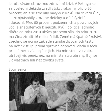
let očekávám obrovskou zdravotní krizi. V Pekingu se
za poslední dekádu zvedl výskyt rakoviny plic o 50
procent, aniž se změnily návyky kuřáků. Na severu Číny
se ztrojnásobily vrozené defekty u dětí, fyzické
i duševní. Přes 60 procent podzemních a povrchových
vod je znečištěných k neužití. Kvůli politice jednoho
dítěte od roku 2010 ubývá pracovní síla, do roku 2020
má Čína ztratit 16 milionů lidí. Země má špatné školství,
všechno se učí na základě standardizovaných testů,
na něž existuje jediná správná odpověď. Vláda o těch
problémech ví a bojí se jich. Na ministerstvu vnitra
utrácejí víc peněz než na ministerstvu obrany. Bojí se
víc vlastních lidí než zbytku světa.
Související