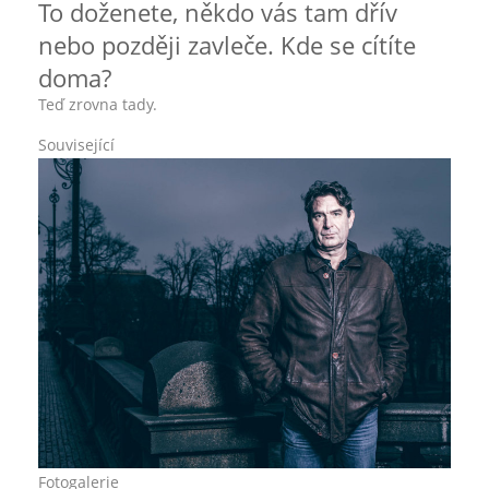
To doženete, někdo vás tam dřív
nebo později zavleče. Kde se cítíte
doma?
Teď zrovna tady.
Související
Fotogalerie