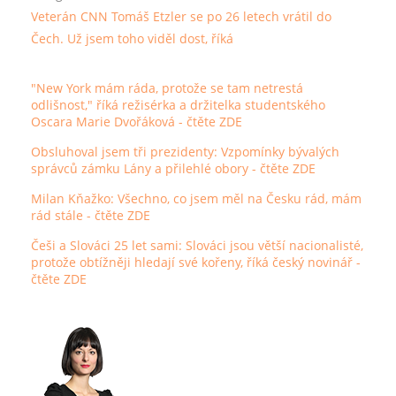
Veterán CNN Tomáš Etzler se po 26 letech vrátil do
Čech. Už jsem toho viděl dost, říká
"New York mám ráda, protože se tam netrestá
odlišnost," říká režisérka a držitelka studentského
Oscara Marie Dvořáková
- čtěte ZDE
Obsluhoval jsem tři prezidenty: Vzpomínky bývalých
správců zámku Lány a přilehlé obory
- čtěte ZDE
Milan Kňažko: Všechno, co jsem měl na Česku rád, mám
rád stále
- čtěte ZDE
Češi a Slováci 25 let sami: Slováci jsou větší nacionalisté,
protože obtížněji hledají své kořeny, říká český novinář
-
čtěte ZDE