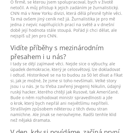
O firmě, se kterou jsem spolupracoval, bych v životě
netočil. A můj přístup k jejich zadáním je žurnalistický.
CNN má v New Yorku divizi, která dělá přesně tyhle věci.
Ta má ovšem jiný ceník než já. Žurnalistika je pro mě
jedna z nejvíc naplňujících prací na světě a v dnešní
době její hodnota stále stoupá. Pořád ji chci dělat, ale
nejspíš už jen pro CNN.
Vidíte příběhy s mezinárodním
přesahem i u nás?
I tady se dějí zajímavé věci. Nejde sice o výbuchy, ale
úpadek demokracie, který je celosvětový, lze dokladovat
i odtud. Historikové se na to budou za 50 let dívat a říkat
si, jak je možné, že jsme si toho nevšímali. Velké story
jsou i u nás. Je tu třeba zavřený Jevgenij Nikulin, údajný
ruský hacker, kterého chtějí jak Rusové, tak Američané.
Bude o něm rozhodovat ministr spravedlnosti a jde
o krok, který bych nepřál ani největšímu nepříteli.
Strašlivým způsobem některou z těch dvou stran
namíchne. Ale jinak se nerouhejme. Radši tenhle klid
než nějaká dramata.
V den, kdy si povídáme, začíná první