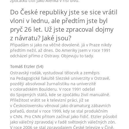
zpočátku cítil jako Alenka v říši divů.
Do České republiky jste se sice vrátil
vloni v lednu, ale předtím jste byl
pryč 26 let. Už jste zpracoval dojmy
z návratu? Jaké jsou?
Připadám si jako na věčné dovolené. Já v Praze nikdy
předtím nežil, až dnes. Do Ameriky jsem v roce 1991
odcházel přímo z Ostravy. Objevuju to tady.
Tomáš Etzler (54)
Ostravský rodák, vystudoval tělocvik a zeměpis
na Pedagogické fakultě Slezské univerzity v Ostravě,
později absolvoval žurnalistiku na univerzitě
v coloradském Boulderu. V roce 1991 odešel
do Spojených států, kde se zpočátku živil manuálně.
Příležitost vrátit se k televizní práci, jíž se
v Československu věnoval jako dramaturg zábavních
pořadů, dostal v roce 1999, kdy se stal produkčním
v CNN. Pro CNN přitom začínal jako řidič. Etzler působil
jako válečný zpravodaj v řadě světových válečných zón.
V roce 2006 se stal zpravodajem České televize v Číně,