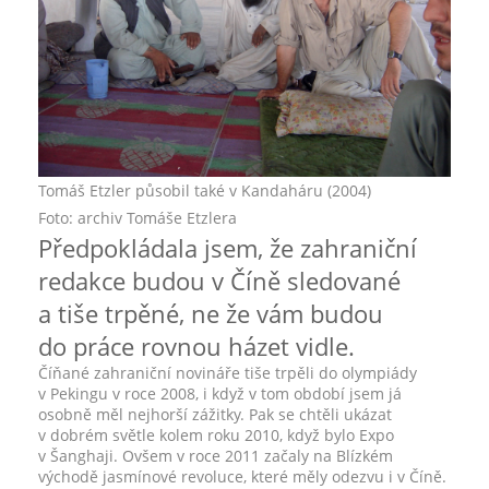
Tomáš Etzler působil také v Kandaháru (2004)
Foto: archiv Tomáše Etzlera
Předpokládala jsem, že zahraniční
redakce budou v Číně sledované
a tiše trpěné, ne že vám budou
do práce rovnou házet vidle.
Číňané zahraniční novináře tiše trpěli do olympiády
v Pekingu v roce 2008, i když v tom období jsem já
osobně měl nejhorší zážitky. Pak se chtěli ukázat
v dobrém světle kolem roku 2010, když bylo Expo
v Šanghaji. Ovšem v roce 2011 začaly na Blízkém
východě jasmínové revoluce, které měly odezvu i v Číně.