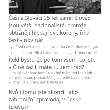
Češi a Slováci 25 let sami: Slováci
jsou větší nacionalisté, protože
obtížněji hledají své kořeny, říká
český novinář
ego!
Před čtvrtstoletím se rozpadlo Československo. Jak
jsme ta léta prožili a kde jsme se na jejich konci ocitli?
Řekl byste, že po tom všem, co jste
v Číně zažil, máte tu zemi rád?
Je to taková "hate love". Na Číně mám rád řadu lidí,
které jsem tam poznal. Miluji autentickou čínskou
kuchyni. Ale práce tam byla těžká.
Kvůli tomu jste skončil jako
zahraniční zpravodaj v České
televizi?