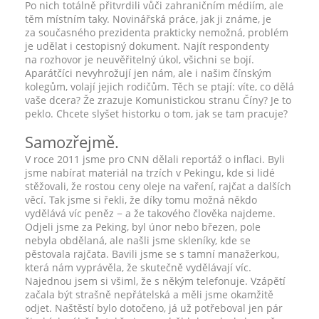
Po nich totálně přitvrdili vůči zahraničním médiím, ale
těm místním taky. Novinářská práce, jak ji známe, je
za současného prezidenta prakticky nemožná, problém
je udělat i cestopisný dokument. Najít respondenty
na rozhovor je neuvěřitelný úkol, všichni se bojí.
Aparátčíci nevyhrožují jen nám, ale i našim čínským
kolegům, volají jejich rodičům. Těch se ptají: víte, co dělá
vaše dcera? Že zrazuje Komunistickou stranu Číny? Je to
peklo. Chcete slyšet historku o tom, jak se tam pracuje?
Samozřejmě.
V roce 2011 jsme pro CNN dělali reportáž o inflaci. Byli
jsme nabírat materiál na trzích v Pekingu, kde si lidé
stěžovali, že rostou ceny oleje na vaření, rajčat a dalších
věcí. Tak jsme si řekli, že díky tomu možná někdo
vydělává víc peněz − a že takového člověka najdeme.
Odjeli jsme za Peking, byl únor nebo březen, pole
nebyla obdělaná, ale našli jsme skleníky, kde se
pěstovala rajčata. Bavili jsme se s tamní manažerkou,
která nám vyprávěla, že skutečně vydělávají víc.
Najednou jsem si všiml, že s někým telefonuje. Vzápětí
začala být strašně nepřátelská a měli jsme okamžitě
odjet. Naštěstí bylo dotočeno, já už potřeboval jen pár