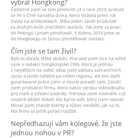
vybral Hongkong?
Částečně jsem se tam přemístil už v roce 2010, protože
se mi v Číně narodila dcera, která strávila první rok
života na antibiotikách. Měla jeden zánět průdušek
za druhým kvůli znečištění ovzduší. Tak jsme za prací
do Pekingu i jinam pendlovali. V dubnu 2014 jsme se
do Hongkongu se ženou přestěhovali nastálo.
Čím jste se tam živil?
Bylo to docela těžké období. Pracoval jsem sice na volné
noze v redakci hongkongské CNN, která je jednou
z největších na světě, dělal jsem editora zahraničních
zpráv a jezdil natáčet po celém regionu, ale bez další
garantované práce jsem si musel poradit sám. Založil
jsem produkční firmu, která nabízí výrobu videoobsahu
pro malé a střední podniky. Trénoval jsem novináře, což
ostatně dělám doteď. Ale byl to svět, který jsem neznal.
Musel jsem shánět klienty a vůbec nevěděl, jak na to.
Má firma se ještě pořád rozjíždí.
Nepředhazují vám kolegové, že jste
jednou nohou v PR?