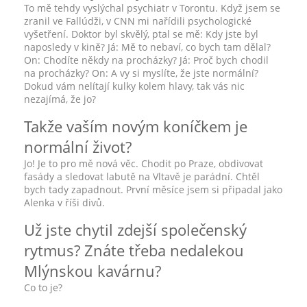
To mě tehdy vyslýchal psychiatr v Torontu. Když jsem se
zranil ve Fallúdži, v CNN mi nařídili psychologické
vyšetření. Doktor byl skvělý, ptal se mě: Kdy jste byl
naposledy v kině? Já: Mě to nebaví, co bych tam dělal?
On: Chodíte někdy na procházky? Já: Proč bych chodil
na procházky? On: A vy si myslíte, že jste normální?
Dokud vám nelítají kulky kolem hlavy, tak vás nic
nezajímá, že jo?
Takže vaším novým koníčkem je
normální život?
Jo! Je to pro mě nová věc. Chodit po Praze, obdivovat
fasády a sledovat labutě na Vltavě je parádní. Chtěl
bych tady zapadnout. První měsíce jsem si připadal jako
Alenka v říši divů.
Už jste chytil zdejší společenský
rytmus? Znáte třeba nedalekou
Mlýnskou kavárnu?
Co to je?