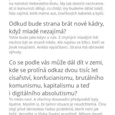
na náměstí Nebeského klidu. My tak skončit nechceme.
Ať si komunisti dělají, co chtějí, my budeme dělat totéž.
Nás zajímá, kolik máme aut, značkových kabelek a bytů.
Odkud bude strana brát nové kádry,
když mladé nezajímá?
Tohle bude jako kdysi u nás. Z chytrých mladých lidí
nechce být ve straně nikdo. Ale najdou se blbci, kteří se
jinak neuplatní. Anebo vypočítavci. Strana má obrovské
výhody.
Co se podle vás může dál dít v zemi,
kde se prolíná odkaz dvou tisíc let
císařství, konfucianismu, brutálního
komunismu, kapitalismu a teď
i digitálního absolutismu?
To nikdo neví. A všechny dosavadní předpovědi byly
špatné. Myslím si, že tamní situace je neudržitelná. Čína
stojí před obrovskou řadou problémů, které není jak
řešit. Vezměte si třeba životní prostředí. Během deseti