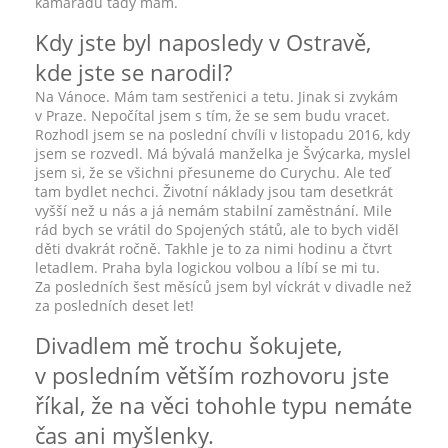
kamarádů tady mám.
Kdy jste byl naposledy v Ostravě,
kde jste se narodil?
Na Vánoce. Mám tam sestřenici a tetu. Jinak si zvykám
v Praze. Nepočítal jsem s tím, že se sem budu vracet.
Rozhodl jsem se na poslední chvíli v listopadu 2016, kdy
jsem se rozvedl. Má bývalá manželka je Švýcarka, myslel
jsem si, že se všichni přesuneme do Curychu. Ale teď
tam bydlet nechci. Životní náklady jsou tam desetkrát
vyšší než u nás a já nemám stabilní zaměstnání. Mile
rád bych se vrátil do Spojených států, ale to bych viděl
děti dvakrát ročně. Takhle je to za nimi hodinu a čtvrt
letadlem. Praha byla logickou volbou a líbí se mi tu.
Za posledních šest měsíců jsem byl víckrát v divadle než
za posledních deset let!
Divadlem mě trochu šokujete,
v posledním větším rozhovoru jste
říkal, že na věci tohohle typu nemáte
čas ani myšlenky.