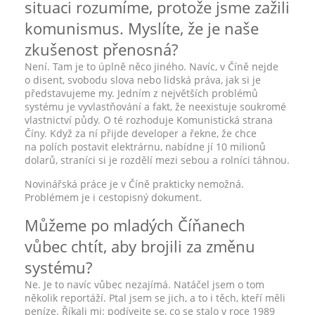
situaci rozumíme, protože jsme zažili
komunismus. Myslíte, že je naše
zkušenost přenosná?
Není. Tam je to úplně něco jiného. Navíc, v Číně nejde
o disent, svobodu slova nebo lidská práva, jak si je
představujeme my. Jedním z největších problémů
systému je vyvlastňování a fakt, že neexistuje soukromé
vlastnictví půdy. O té rozhoduje Komunistická strana
Číny. Když za ní přijde developer a řekne, že chce
na polích postavit elektrárnu, nabídne jí 10 milionů
dolarů, straníci si je rozdělí mezi sebou a rolníci táhnou.
Novinářská práce je v Číně prakticky nemožná.
Problémem je i cestopisný dokument.
Můžeme po mladých Číňanech
vůbec chtít, aby brojili za změnu
systému?
Ne. Je to navíc vůbec nezajímá. Natáčel jsem o tom
několik reportáží. Ptal jsem se jich, a to i těch, kteří měli
peníze. Říkali mi: podívejte se, co se stalo v roce 1989