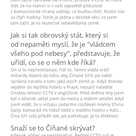
stát, že na stanici si s vaší výpovědí pitbulové
z komunistické strany udělají, co budou chtít. Pustili nás
za čtyři hodiny. Tohle je jedna z desítek věcí, co jsem
tam zažil. Je to skutečně sebevědomá země.
Jak si tak obrovský stát, který si
od nepaměti myslí, že je "vládcem
všeho pod nebesy", představuje, že
uřídí, co se o něm kde říká?
On si to nepředstavuje, řídí to. Tamní vláda vráží
miliardy dolarů do toho, aby Číňané šířili po světě
správný narativ o tom, jaká jejich země je. Když dneska
vejdete do lepšího hotelu v Praze, nejspíš naladíte
čínskou televizi CCTV v angličtině. Před dvěma lety jsem
byl v Atlantě, vešel jsem do metra a málem omdlel, když
jsem viděl, že u vstupu zadarmo rozdávali noviny China
Daily. Kamarád mi hlásil totéž z malého hotelu v Itálii…
Čína šíří svůj příběh tak, jak potřebuje. Je to efektivní.
Snaží se to Číňané skrývat?
Kdepak, vůbec se nepřetvařují. Ředitel CCTV, což je