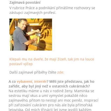
Zajímavá povolání
V rubrice Práce a podnikání přinášíme rozhovory se
zástupci zajímavých profesí.
Klepali mu na dveře, že mají žízeň, tak jim na louce
postavil výčep
Další zajímavé příběhy čtěte
zde:
A co
vybavení, interiér
? Měli jste představu, jak ho
zařídit, aby byl jiný než v ostatních cukrárnách?
Na estetiku máme u nás v rodině ženy. Maminka se
sestrou mají vkus a umí vymyslet pokaždé něco
zajímavého, přitom to nestojí ani moc peněz. Inspirací
při zařizování cukráren pro nás ale byla přímořská
letoviska. Od mých třinácti let jsme jezdili každým