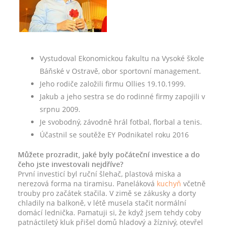
Vystudoval Ekonomickou fakultu na Vysoké škole
Báňské v Ostravě, obor sportovní management.
Jeho rodiče založili firmu Ollies 19.10.1999.
Jakub a jeho sestra se do rodinné firmy zapojili v
srpnu 2009.
Je svobodný, závodně hrál fotbal, florbal a tenis.
Účastnil se soutěže EY Podnikatel roku 2016
Můžete prozradit, jaké byly počáteční investice a do
čeho jste investovali nejdříve?
První investicí byl ruční šlehač, plastová miska a
nerezová forma na tiramisu. Paneláková
kuchyň
včetně
trouby pro začátek stačila. V zimě se zákusky a dorty
chladily na balkoně, v létě musela stačit normální
domácí lednička. Pamatuji si, že když jsem tehdy coby
patnáctiletý kluk přišel domů hladový a žíznivý, otevřel