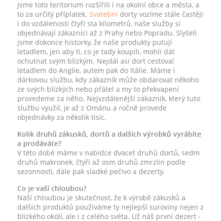
jsme toto teritorium rozšířili i na okolní obce a města, a
to za určitý příplatek.
Svatební
dorty vozíme stále častěji
i do vzdálenosti čtyři sta kilometrů, naše služby si
objednávají zákazníci až z Prahy nebo Popradu. Slyšeli
jsme dokonce historky, že naše produkty putují
letadlem, jen aby ti, co je tady koupili, mohli dát
ochutnat svým blízkým. Nejdál asi dort cestoval
letadlem do Anglie, autem pak do Itálie. Máme i
dárkovou službu, kdy zákazník může obdarovat někoho
ze svých blízkých nebo přátel a my to překvapení
provedeme za něho. Nejvzdálenější zákazník, který tuto
službu využil, je až z Ománu a ročně provede
objednávky za několik tisíc.
Kolik druhů zákusků, dortů a dalších výrobků vyrábíte
a prodáváte?
V této době máme v nabídce dvacet druhů dortů, sedm
druhů makronek, čtyři až osm druhů zmrzlin podle
sezonnosti, dále pak sladké pečivo a dezerty.
Co je vaší chloubou?
Naší chloubou je skutečnost, že k výrobě zákusků a
dalších produktů používáme ty nejlepší suroviny nejen z
blízkého okolí, ale i z celého světa. Už náš první dezert -