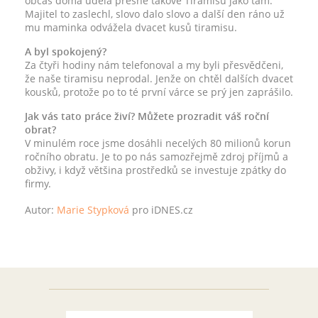
občas doma udělá přesně takové Tiramisu jako tam.
Majitel to zaslechl, slovo dalo slovo a další den ráno už
mu maminka odvážela dvacet kusů tiramisu.
A byl spokojený?
Za čtyři hodiny nám telefonoval a my byli přesvědčeni,
že naše tiramisu neprodal. Jenže on chtěl dalších dvacet
kousků, protože po to té první várce se prý jen zaprášilo.
Jak vás tato práce živí? Můžete prozradit váš roční
obrat?
V minulém roce jsme dosáhli necelých 80 milionů korun
ročního obratu. Je to po nás samozřejmě zdroj příjmů a
obživy, i když většina prostředků se investuje zpátky do
firmy.
Autor:
Marie Stypková
pro iDNES.cz