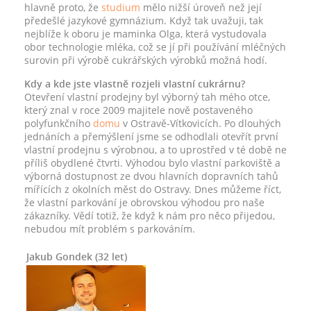
hlavně proto, že
studium
mělo nižší úroveň než její
předešlé jazykové gymnázium. Když tak uvažuji, tak
nejblíže k oboru je maminka Olga, která vystudovala
obor technologie mléka, což se jí při používání mléčných
surovin při výrobě cukrářských výrobků možná hodí.
Kdy a kde jste vlastně rozjeli vlastní cukrárnu?
Otevření vlastní prodejny byl výborný tah mého otce,
který znal v roce 2009 majitele nově postaveného
polyfunkčního
domu
v Ostravě-Vítkovicích. Po dlouhých
jednáních a přemýšlení jsme se odhodlali otevřít první
vlastní prodejnu s výrobnou, a to uprostřed v té době ne
příliš obydlené čtvrti. Výhodou bylo vlastní parkoviště a
výborná dostupnost ze dvou hlavních dopravních tahů
mířících z okolních měst do Ostravy. Dnes můžeme říct,
že vlastní parkování je obrovskou výhodou pro naše
zákazníky. Vědí totiž, že když k nám pro něco přijedou,
nebudou mít problém s parkováním.
Jakub Gondek (32 let)