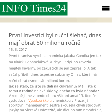
První investicí byl ruční šlehač, dnes
mají obrat 80 milionů ročně
15. 3. 2017
První tiramisu vyrobila maminka Jakuba Gondka jen tak
na ukázku v panelákové kuchyni. Když ho zavezla
majiteli kavárny, po zákuscích se jen zaprášilo. A tak
začal příběh dnes úspěšné cukrárny Ollies, která má
roční obrat osmdesát milionů korun.
Jak se stalo, že jste se dali na cukrařinu? Měli jste k
tomu v rodině
nějaké sklony, anebo to byla náhoda?
V rodině jsme v tomto oboru všichni amatéři. Rodiče
vystudovali
Vysokou školu
chemickou v Praze, já
sportovní management, sestra zkoušela chvíli studovat
jazyky na Slezské Univerzitě, ale dlouho tam nevydržela,