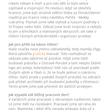
rokem někam k moři a pro nás děti to bylo velice
zajímavé a inspirující. Po revoluci, když se otevřely
hranice, jsme byli strašně vděční třeba za čtrnáctidenní
roadtrip po Francii nebo návštěvu Paříže - Mekky
cukrařiny. Poznali jsme také stylové a luxusní podniky v
St.Tropez nebo Itálii. Odtud jsme brali inspiraci a nebylo
to jen o křesílkách a malovaných obrazcích, ale také o
řešení různých předzahrádek i organizaci prodeje.
Jak jste přišli na název Ollies?
Naše značka nese jméno zakladatelky, tedy mamky Olgy,
která vytvořila
grafický
manuál. Toto rozhodnutí se
ukázalo jako výborné až posléze. Když jsme totiž
budovali pobočku v Ostravě-Porubě a tam nebylo žádné
logo ani polep, kolemjdoucí lidé nás už poznávali podle
žlutých výloh a říkali si, že se bude jednat o cukrárnu
Ollies. Další prvek v podobě žlutých proužků na stěnách
pak přidali architekti při budování pobočky v Olomouci.
Tento prvek jsme pak přenesli do dalších prodejen.
Jak vypadá váš běžný pracovní den?
V začátcích jsme pracovali s obrovským nadšením, takže
sil jsme měli na rozdávání. Pracovali jsme od rána do
noci. Maminka, i když dřív nerada vstávala, byla už v