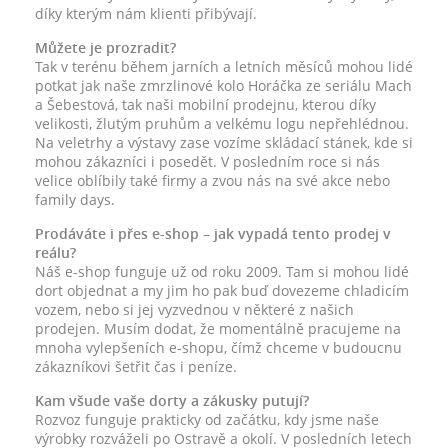
díky kterým nám klienti přibývají.
Můžete je prozradit?
Tak v terénu během jarních a letních měsíců mohou lidé
potkat jak naše zmrzlinové kolo Horáčka ze seriálu Mach
a Šebestová, tak naši mobilní prodejnu, kterou díky
velikosti, žlutým pruhům a velkému logu nepřehlédnou.
Na veletrhy a výstavy zase vozíme skládací stánek, kde si
mohou zákazníci i posedět. V posledním roce si nás
velice oblíbily také firmy a zvou nás na své akce nebo
family days.
Prodáváte i přes e-shop – jak vypadá tento prodej v
reálu?
Náš e-shop funguje už od roku 2009. Tam si mohou lidé
dort objednat a my jim ho pak buď dovezeme chladicím
vozem, nebo si jej vyzvednou v některé z našich
prodejen. Musím dodat, že momentálně pracujeme na
mnoha vylepšeních e-shopu, čímž chceme v budoucnu
zákazníkovi šetřit čas i peníze.
Kam všude vaše dorty a zákusky putují?
Rozvoz funguje prakticky od začátku, kdy jsme naše
výrobky rozváželi po Ostravě a okolí. V posledních letech