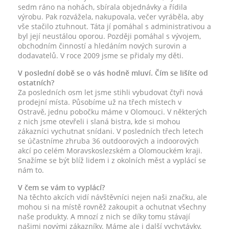
sedm ráno na nohách, sbírala objednávky a řídila
výrobu. Pak rozvážela, nakupovala, večer vyráběla, aby
vše stačilo ztuhnout. Táta jí pomáhal s administrativou a
byl její neustálou oporou. Později pomáhal s vývojem,
obchodním činností a hledáním nových surovin a
dodavatelů. V roce 2009 jsme se přidaly my děti.
V poslední době se o vás hodně mluví. Čím se lišíte od
ostatních?
Za posledních osm let jsme stihli vybudovat čtyři nová
prodejní místa. Působíme už na třech místech v
Ostravě, jednu pobočku máme v Olomouci. V některých
z nich jsme otevřeli i slaná bistra, kde si mohou
zákazníci vychutnat snídani. V posledních třech letech
se účastníme zhruba 36 outdoorových a indoorových
akcí po celém Moravskoslezském a Olomouckém kraji.
Snažíme se být blíž lidem i z okolních měst a vyplácí se
nám to.
V čem se vám to vyplácí?
Na těchto akcích vidí návštěvníci nejen naši značku, ale
mohou si na místě rovněž zakoupit a ochutnat všechny
naše produkty. A mnozí z nich se díky tomu stávají
našimi novými zákazníky. Máme ale i další vychytávky,