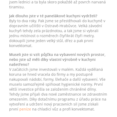
jsem lednici a ta byla skoro pokaždé až povrch narvaná
tiramisu.
Jak dlouho jste v té panelákové kuchyni vydrželi?
Byly to dva roky. Pak jsme se přestěhovali do kuchyně v
dopravním učilišti v Ostravě-Hrabůvce. Velká závodní
kuchyň tehdy zela prázdnotou, a tak jsme si vybrali
jednu místnost o rozměrech čtyřikrát čtyři metry,
dokoupili jsme jeden velký stůl, dřez a pak první
konvektomat.
Museli jste si vzít půjčku na vybavení nových prostor,
nebo jste už měli díky vlastní výrobně v kuchyni
našetřeno?
V začátcích jsme investovali v malém. Každá vydělaná
koruna se hned vracela do firmy a my postupně
nakupovali nádobí, formy, šlehače a další vybavení. Vše
muselo samozřejmě splňovat hygienické normy. První
větší investice přišla se založením chráněné dílny.
Tehdy jsme přijali dva nové zaměstnance se zdravotním
omezením. Díky dotačnímu programu z úřadu práce na
vytvoření a udržení nový pracovních sil jsme získali
první
peníze
na chladicí vůz a profi konvektomat.