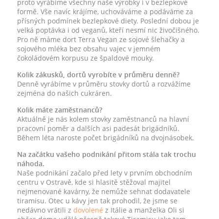
proto vyrábíme všechny naše výrobky i v bezlepkové
formě. Vše navíc krájíme, uchováváme a podáváme za
přísných podmínek bezlepkové diety. Poslední dobou je
velká poptávka i od veganů, kteří nesmí nic živočišného.
Pro ně máme dort Terra Vegan ze sojové šlehačky a
sojového mléka bez obsahu vajec v jemném
čokoládovém korpusu ze špaldové mouky.
Kolik zákusků, dortů vyrobíte v průměru denně?
Denně vyrábíme v průměru stovky dortů a rozvážíme
zejména do našich cukráren.
Kolik máte zaměstnanců?
Aktuálně je nás kolem stovky zaměstnanců na hlavní
pracovní poměr a dalších asi padesát brigádníků.
Během léta naroste počet brigádníků na dvojnásobek.
Na začátku vašeho podnikání přitom stála tak trochu
náhoda.
Naše podnikání začalo před lety v prvním obchodním
centru v Ostravě, kde si hlasitě stěžoval majitel
nejmenované kavárny, že nemůže sehnat dodavatele
tiramisu. Otec u kávy jen tak prohodil, že jsme se
nedávno vrátili z
dovolené
z Itálie a manželka Oli si