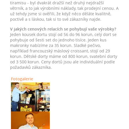
tiramisu - byl dvakrát dražší než druhý nejdražší
větrník, a to jak výrobními náklady, tak prodejní cenou. A
už tehdy jsme si ověřili, že když něco děláte kvalitně,
poctivě a s láskou, tak si to své zákazníky najde.
V jakých cenových relacích se pohybují vaše výrobky?
Jeden kousek dortu stojí od 56 do 96 korun, celý dort se
pohybuje od šesti set do jednoho tisíce. Jeden kus
makronky nabízíme za 35 korun. Sladké pečivo,
například francouzský máslový croissant, stojí od 29
korun. Dětské dorty máme od 800 korun, svatební dorty
od 3 500 korun. Ceny dortů jsou ale individuální podle
požadavků zákazníka.
Fotogalerie