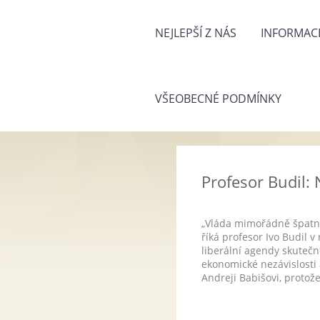
NEJLEPŠÍ Z NÁS
INFORMACE
VŠEOBECNÉ PODMÍNKY
Profesor Budil:
„Vláda mimořádně špatně 
říká profesor Ivo Budil 
liberální agendy skutečno
ekonomické nezávislosti 
Andreji Babišovi, protož