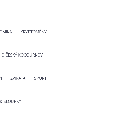
OMIKA
KRYPTOMĚNY
IO ČESKÝ KOCOURKOV
Í
ZVÍŘATA
SPORT
& SLOUPKY