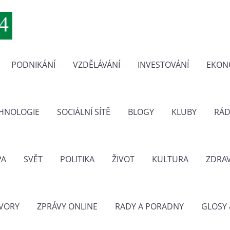
PODNIKÁNÍ
VZDĚLÁVÁNÍ
INVESTOVÁNÍ
EKON
CHNOLOGIE
SOCIÁLNÍ SÍTĚ
BLOGY
KLUBY
RÁD
PA
SVĚT
POLITIKA
ŽIVOT
KULTURA
ZDRAV
VORY
ZPRÁVY ONLINE
RADY A PORADNY
GLOSY 