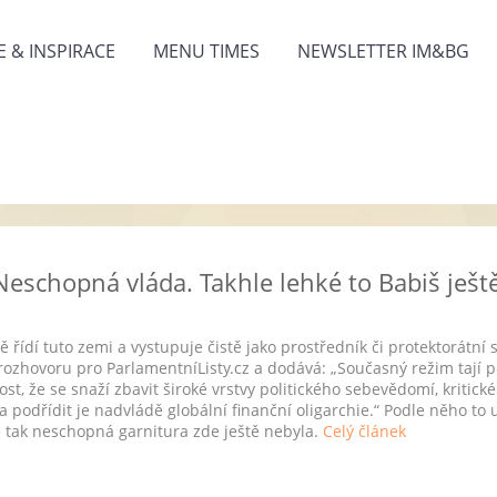
 & INSPIRACE
MENU TIMES
NEWSLETTER IM&BG
 Neschopná vláda. Takhle lehké to Babiš ješ
řídí tuto zemi a vystupuje čistě jako prostředník či protektorátní s
v rozhovoru pro ParlamentníListy.cz a dodává: „Současný režim tají 
st, že se snaží zbavit široké vrstvy politického sebevědomí, kritick
a podřídit je nadvládě globální finanční oligarchie.“ Podle něho to
e tak neschopná garnitura zde ještě nebyla.
Celý článek