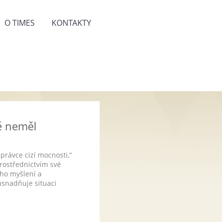
O TIMES
KONTAKTY
tě neměl
právce cizí mocnosti,“
prostřednictvím své
ého myšlení a
 usnadňuje situaci