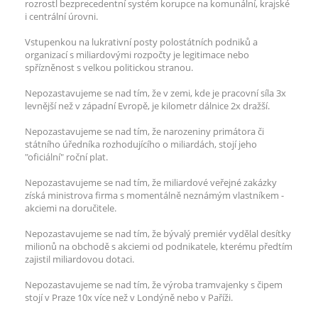
rozrostl bezprecedentní systém korupce na komunální, krajské
i centrální úrovni.
Vstupenkou na lukrativní posty polostátních podniků a
organizací s miliardovými rozpočty je legitimace nebo
spřízněnost s velkou politickou stranou.
Nepozastavujeme se nad tím, že v zemi, kde je pracovní síla 3x
levnější než v západní Evropě, je kilometr dálnice 2x dražší.
Nepozastavujeme se nad tím, že narozeniny primátora či
státního úředníka rozhodujícího o miliardách, stojí jeho
"oficiální" roční plat.
Nepozastavujeme se nad tím, že miliardové veřejné zakázky
získá ministrova firma s momentálně neznámým vlastníkem -
akciemi na doručitele.
Nepozastavujeme se nad tím, že bývalý premiér vydělal desítky
milionů na obchodě s akciemi od podnikatele, kterému předtím
zajistil miliardovou dotaci.
Nepozastavujeme se nad tím, že výroba tramvajenky s čipem
stojí v Praze 10x více než v Londýně nebo v Paříži.