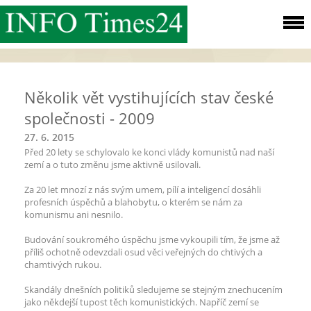
Několik vět vystihujících stav české
společnosti - 2009
27. 6. 2015
Před 20 lety se schylovalo ke konci vlády komunistů nad naší
zemí a o tuto změnu jsme aktivně usilovali.
Za 20 let mnozí z nás svým umem, pílí a inteligencí dosáhli
profesních úspěchů a blahobytu, o kterém se nám za
komunismu ani nesnilo.
Budování soukromého úspěchu jsme vykoupili tím, že jsme až
příliš ochotně odevzdali osud věci veřejných do chtivých a
chamtivých rukou.
Skandály dnešních politiků sledujeme se stejným znechucením
jako někdejší tupost těch komunistických. Napříč zemí se