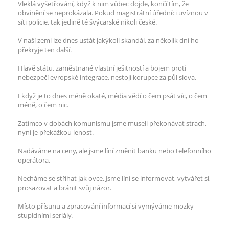
Vleklá vyšetřování, když k nim vůbec dojde, končí tím, že
obvinění se neprokázala. Pokud magistrátní úředníci uvíznou v
síti policie, tak jedině té švýcarské nikoli české.
V naší zemi lze dnes ustát jakýkoli skandál, za několik dní ho
překryje ten další.
Hlavě státu, zaměstnané vlastní ješitností a bojem proti
nebezpečí evropské integrace, nestojí korupce za půl slova.
I když je to dnes méně okaté, média vědí o čem psát víc, o čem
méně, o čem nic.
Zatímco v dobách komunismu jsme museli překonávat strach,
nyní je překážkou lenost.
Nadáváme na ceny, ale jsme líní změnit banku nebo telefonního
operátora.
Necháme se stříhat jak ovce. Jsme líní se informovat, vytvářet si,
prosazovat a bránit svůj názor.
Místo přísunu a zpracování informací si vymýváme mozky
stupidními seriály.