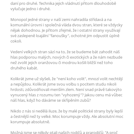
daní pro druhé. Technika jejich vládnutí přitom dlouhodobě
vylučuje jedno i druhé.
Monopol jedné strany v naší zemi nahradila střídavá a na
komunální úrovni i společná vláda dvou stran, které se vždycky
nějak dohodnou. Je přitom zřejmé, že i ostatní strany využívají
své zaslepeně loajální "fanoušky", ochotné jim odpustit úplně
cokoli.
Vedení velkých stran sází na to, že se budeme bát zahodit náš
hlas podporou malých, nových či exotických a že nám nezbude
než zvolit jejich oranžovou či modrou košili bližší než toho
druhého kabát.
Kolikrát jsme už slyšeli, že "není koho volit", mnozí volit nechtějí
a nepůjdou. Kolikrát jsme svou volbu s pocitem studu nikoli
hrdosti, zdůvodňovali menším zlem. Není snad právě takovýto
vynucený hlas z rozumu ten "vyhozený"? Jakou cenu má vůbec
náš hlas, když ho dáváme se skřípěním zubů?
Nikdo z nás si nedělá iluze, že by malé politické strany byly lepší
a čestnější než ty velké. Moc korumpuje vždy. Ale absolutní moc
korumpuje absolutně.
Možná jsme se někdy ptali našich rodičů a prarodičů: "A proč