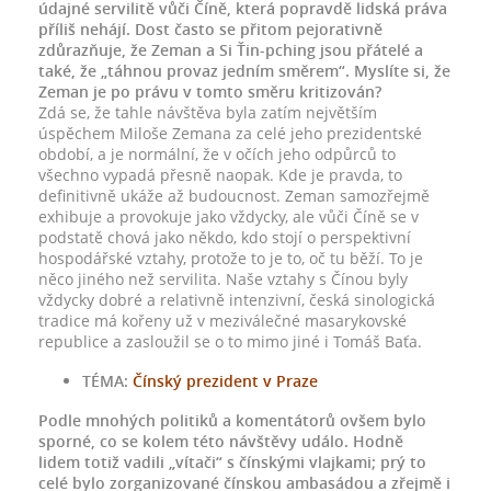
údajné servilitě vůči Číně, která popravdě lidská práva
příliš nehájí. Dost často se přitom pejorativně
zdůrazňuje, že Zeman a Si Ťin-pching jsou přátelé a
také, že „táhnou provaz jedním směrem“. Myslíte si, že
Zeman je po právu v tomto směru kritizován?
Zdá se, že tahle návštěva byla zatím největším
úspěchem Miloše Zemana za celé jeho prezidentské
období, a je normální, že v očích jeho odpůrců to
všechno vypadá přesně naopak. Kde je pravda, to
definitivně ukáže až budoucnost. Zeman samozřejmě
exhibuje a provokuje jako vždycky, ale vůči Číně se v
podstatě chová jako někdo, kdo stojí o perspektivní
hospodářské vztahy, protože to je to, oč tu běží. To je
něco jiného než servilita. Naše vztahy s Čínou byly
vždycky dobré a relativně intenzivní, česká sinologická
tradice má kořeny už v meziválečné masarykovské
republice a zasloužil se o to mimo jiné i Tomáš Baťa.
TÉMA:
Čínský prezident v Praze
Podle mnohých politiků a komentátorů ovšem bylo
sporné, co se kolem této návštěvy událo. Hodně
lidem totiž vadili „vítači“ s čínskými vlajkami; prý to
celé bylo zorganizované čínskou ambasádou a zřejmě i