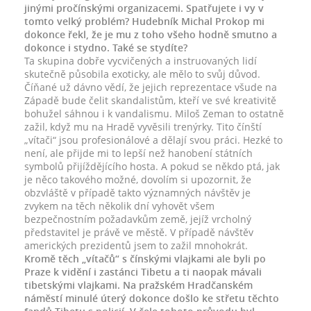
jinými pročínskými organizacemi. Spatřujete i vy v
tomto velký problém? Hudebník Michal Prokop mi
dokonce řekl, že je mu z toho všeho hodně smutno a
dokonce i stydno. Také se stydíte?
Ta skupina dobře vycvičených a instruovaných lidí
skutečně působila exoticky, ale mělo to svůj důvod.
Číňané už dávno vědí, že jejich reprezentace všude na
Západě bude čelit skandalistům, kteří ve své kreativitě
bohužel sáhnou i k vandalismu. Miloš Zeman to ostatně
zažil, když mu na Hradě vyvěsili trenýrky. Tito čínští
„vítači“ jsou profesionálové a dělají svou práci. Hezké to
není, ale přijde mi to lepší než hanobení státních
symbolů přijíždějícího hosta. A pokud se někdo ptá, jak
je něco takového možné, dovolím si upozornit, že
obzvláště v případě takto významných návštěv je
zvykem na těch několik dní vyhovět všem
bezpečnostním požadavkům země, jejíž vrcholný
představitel je právě ve městě. V případě návštěv
amerických prezidentů jsem to zažil mnohokrát.
Kromě těch „vítačů“ s čínskými vlajkami ale byli po
Praze k vidění i zastánci Tibetu a ti naopak mávali
tibetskými vlajkami. Na pražském Hradčanském
náměstí minulé úterý dokonce došlo ke střetu těchto