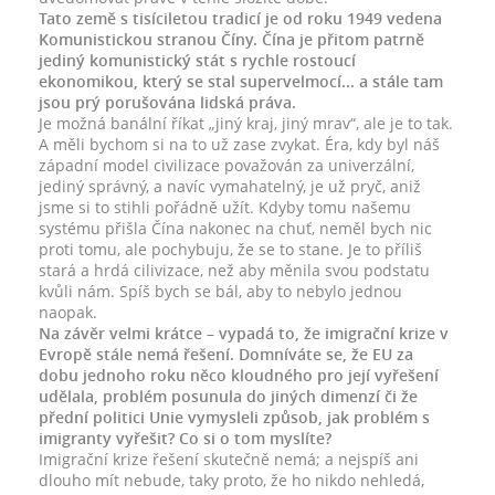
Tato země s tisíciletou tradicí je od roku 1949 vedena
Komunistickou stranou Číny. Čína je přitom patrně
jediný komunistický stát s rychle rostoucí
ekonomikou, který se stal supervelmocí... a stále tam
jsou prý porušována lidská práva.
Je možná banální říkat „jiný kraj, jiný mrav“, ale je to tak.
A měli bychom si na to už zase zvykat. Éra, kdy byl náš
západní model civilizace považován za univerzální,
jediný správný, a navíc vymahatelný, je už pryč, aniž
jsme si to stihli pořádně užít. Kdyby tomu našemu
systému přišla Čína nakonec na chuť, neměl bych nic
proti tomu, ale pochybuju, že se to stane. Je to příliš
stará a hrdá cilivizace, než aby měnila svou podstatu
kvůli nám. Spíš bych se bál, aby to nebylo jednou
naopak.
Na závěr velmi krátce – vypadá to, že imigrační krize v
Evropě stále nemá řešení. Domníváte se, že EU za
dobu jednoho roku něco kloudného pro její vyřešení
udělala, problém posunula do jiných dimenzí či že
přední politici Unie vymysleli způsob, jak problém s
imigranty vyřešit? Co si o tom myslíte?
Imigrační krize řešení skutečně nemá; a nejspíš ani
dlouho mít nebude, taky proto, že ho nikdo nehledá,