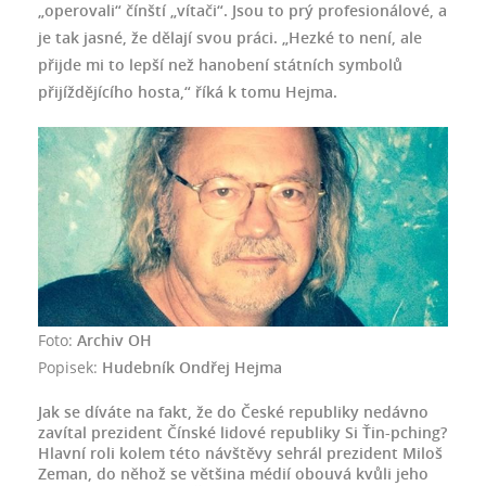
„operovali“ čínští „vítači“. Jsou to prý profesionálové, a
je tak jasné, že dělají svou práci. „Hezké to není, ale
přijde mi to lepší než hanobení státních symbolů
přijíždějícího hosta,“ říká k tomu Hejma.
Foto:
Archiv OH
Popisek:
Hudebník Ondřej Hejma
Jak se díváte na fakt, že do České republiky nedávno
zavítal prezident Čínské lidové republiky Si Ťin-pching?
Hlavní roli kolem této návštěvy sehrál prezident Miloš
Zeman, do něhož se většina médií obouvá kvůli jeho