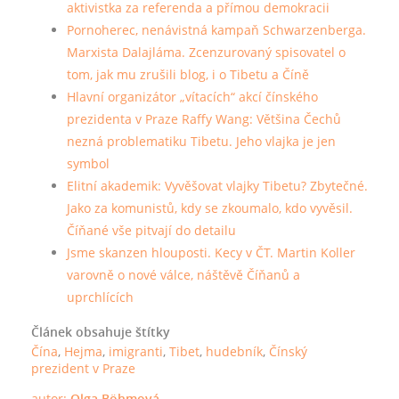
aktivistka za referenda a přímou demokracii
Pornoherec, nenávistná kampaň Schwarzenberga.
Marxista Dalajláma. Zcenzurovaný spisovatel o
tom, jak mu zrušili blog, i o Tibetu a Číně
Hlavní organizátor „vítacích“ akcí čínského
prezidenta v Praze Raffy Wang: Většina Čechů
nezná problematiku Tibetu. Jeho vlajka je jen
symbol
Elitní akademik: Vyvěšovat vlajky Tibetu? Zbytečné.
Jako za komunistů, kdy se zkoumalo, kdo vyvěsil.
Číňané vše pitvají do detailu
Jsme skanzen hlouposti. Kecy v ČT. Martin Koller
varovně o nové válce, náštěvě Číňanů a
uprchlících
Článek obsahuje štítky
Čína
,
Hejma
,
imigranti
,
Tibet
,
hudebník
,
Čínský
prezident v Praze
autor:
Olga Böhmová