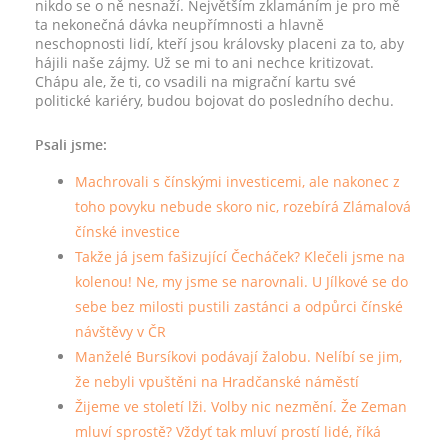
nikdo se o ně nesnaží. Největším zklamáním je pro mě
ta nekonečná dávka neupřímnosti a hlavně
neschopnosti lidí, kteří jsou královsky placeni za to, aby
hájili naše zájmy. Už se mi to ani nechce kritizovat.
Chápu ale, že ti, co vsadili na migrační kartu své
politické kariéry, budou bojovat do posledního dechu.
Psali jsme:
Machrovali s čínskými investicemi, ale nakonec z
toho povyku nebude skoro nic, rozebírá Zlámalová
čínské investice
Takže já jsem fašizující Čecháček? Klečeli jsme na
kolenou! Ne, my jsme se narovnali. U Jílkové se do
sebe bez milosti pustili zastánci a odpůrci čínské
návštěvy v ČR
Manželé Bursíkovi podávají žalobu. Nelíbí se jim,
že nebyli vpuštěni na Hradčanské náměstí
Žijeme ve století lži. Volby nic nezmění. Že Zeman
mluví sprostě? Vždyť tak mluví prostí lidé, říká