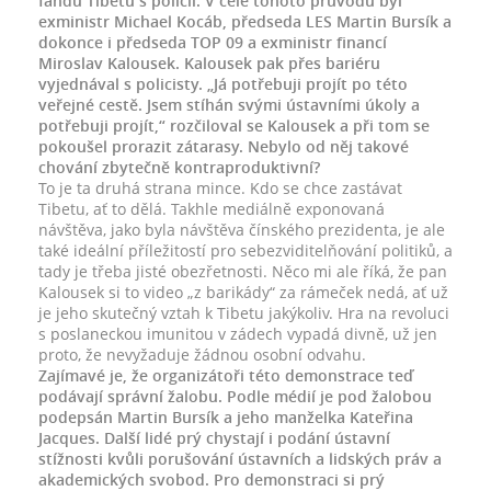
fandů Tibetu s policií. V čele tohoto průvodu byl
exministr Michael Kocáb, předseda LES Martin Bursík a
dokonce i předseda TOP 09 a exministr financí
Miroslav Kalousek. Kalousek pak přes bariéru
vyjednával s policisty. „Já potřebuji projít po této
veřejné cestě. Jsem stíhán svými ústavními úkoly a
potřebuji projít,“ rozčiloval se Kalousek a při tom se
pokoušel prorazit zátarasy. Nebylo od něj takové
chování zbytečně kontraproduktivní?
To je ta druhá strana mince. Kdo se chce zastávat
Tibetu, ať to dělá. Takhle mediálně exponovaná
návštěva, jako byla návštěva čínského prezidenta, je ale
také ideální příležitostí pro sebezviditelňování politiků, a
tady je třeba jisté obezřetnosti. Něco mi ale říká, že pan
Kalousek si to video „z barikády“ za rámeček nedá, ať už
je jeho skutečný vztah k Tibetu jakýkoliv. Hra na revoluci
s poslaneckou imunitou v zádech vypadá divně, už jen
proto, že nevyžaduje žádnou osobní odvahu.
Zajímavé je, že organizátoři této demonstrace teď
podávají správní žalobu. Podle médií je pod žalobou
podepsán Martin Bursík a jeho manželka Kateřina
Jacques. Další lidé prý chystají i podání ústavní
stížnosti kvůli porušování ústavních a lidských práv a
akademických svobod. Pro demonstraci si prý