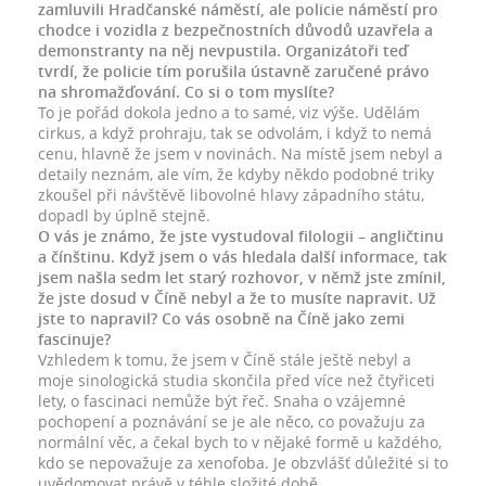
zamluvili Hradčanské náměstí, ale policie náměstí pro
chodce i vozidla z bezpečnostních důvodů uzavřela a
demonstranty na něj nevpustila. Organizátoři teď
tvrdí, že policie tím porušila ústavně zaručené právo
na shromažďování. Co si o tom myslíte?
To je pořád dokola jedno a to samé, viz výše. Udělám
cirkus, a když prohraju, tak se odvolám, i když to nemá
cenu, hlavně že jsem v novinách. Na místě jsem nebyl a
detaily neznám, ale vím, že kdyby někdo podobné triky
zkoušel při návštěvě libovolné hlavy západního státu,
dopadl by úplně stejně.
O vás je známo, že jste vystudoval filologii – angličtinu
a čínštinu. Když jsem o vás hledala další informace, tak
jsem našla sedm let starý rozhovor, v němž jste zmínil,
že jste dosud v Číně nebyl a že to musíte napravit. Už
jste to napravil? Co vás osobně na Číně jako zemi
fascinuje?
Vzhledem k tomu, že jsem v Číně stále ještě nebyl a
moje sinologická studia skončila před více než čtyřiceti
lety, o fascinaci nemůže být řeč. Snaha o vzájemné
pochopení a poznávání se je ale něco, co považuju za
normální věc, a čekal bych to v nějaké formě u každého,
kdo se nepovažuje za xenofoba. Je obzvlášť důležité si to
uvědomovat právě v téhle složité době.