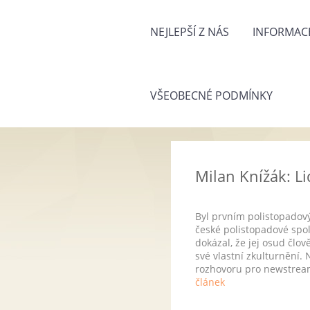
NEJLEPŠÍ Z NÁS
INFORMACE
VŠEOBECNÉ PODMÍNKY
Milan Knížák: Li
Byl prvním polistopadový
české polistopadové spol
dokázal, že jej osud člov
své vlastní zkulturnění.
rozhovoru pro newstream
článek