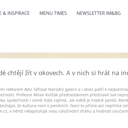
 & INSPIRACE
MENU TIMES
NEWSLETTER IM&BG
dé chtějí žít v okovech. A v nich si hrát na i
m rektorem AVU, šéfoval Národní galerii a i dnes patří k nejkont
ečnosti. Profesor Milan Knížák přednedávnem představil svá nejnově
ěka, společnosti i země stále zajímá. „Ve světě je hodně peněz, kte
 Nechápe, že kultura není o penězích. Není to přímá ani nepřímá úm
.cz, v němž rekapituluje svou celoživotní dráhu a hodnotí součas