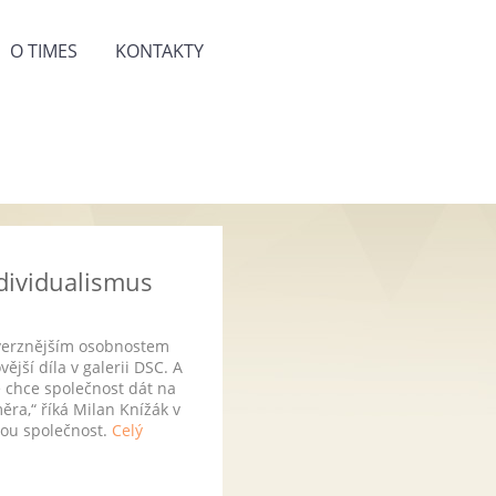
O TIMES
KONTAKTY
ndividualismus
roverznějším osobnostem
jší díla v galerii DSC. A
ré chce společnost dát na
ěra,“ říká Milan Knížák v
nou společnost.
Celý