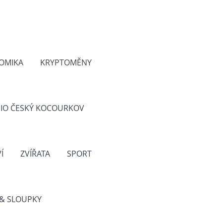
OMIKA
KRYPTOMĚNY
IO ČESKÝ KOCOURKOV
Í
ZVÍŘATA
SPORT
& SLOUPKY