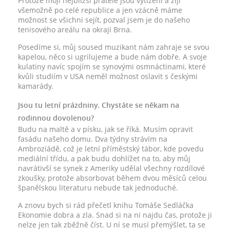
Protože moji nejbližší přátelé jsou vytížení a žijí
všemožně po celé republice a jen vzácně máme
možnost se všichni sejít, pozval jsem je do našeho
tenisového areálu na okraji Brna.
Posedíme si, můj soused muzikant nám zahraje se svou
kapelou, něco si ugrilujeme a bude nám dobře. A svoje
kulatiny navíc spojím se synovými osmnáctinami, které
kvůli studiím v USA neměl možnost oslavit s českými
kamarády.
Jsou tu letní prázdniny. Chystáte se někam na
rodinnou dovolenou?
Budu na maltě a v písku, jak se říká. Musím opravit
fasádu našeho domu. Dva týdny strávím na
Ambroziádě, což je letní příměstský tábor, kde povedu
mediální třídu, a pak budu dohlížet na to, aby můj
navrátivší se synek z Ameriky udělal všechny rozdílové
zkoušky, protože absorbovat během dvou měsíců celou
španělskou literaturu nebude tak jednoduché.
A znovu bych si rád přečetl knihu Tomáše Sedláčka
Ekonomie dobra a zla. Snad si na ni najdu čas, protože ji
nelze jen tak zběžně číst. U ní se musí přemýšlet, ta se