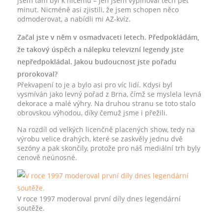
jsem tam byl k ničemu – jen jsem vyplňoval těch pět
minut. Nicméně asi zjistili, že jsem schopen něco
odmoderovat, a nabídli mi AZ-kvíz.
Začal jste v něm v osmadvaceti letech. Předpokládám,
že takový úspěch a nálepku televizní legendy jste
nepředpokládal. Jakou budoucnost jste pořadu
prorokoval?
Překvapení to je a bylo asi pro víc lidí. Kdysi byl
vysmíván jako levný pořad z Brna, čímž se myslela levná
dekorace a malé výhry. Na druhou stranu se toto stalo
obrovskou výhodou, díky čemuž jsme i přežili.
Na rozdíl od velkých licenčně placených show, tedy na
výrobu velice drahých, které se zaskvěly jednu dvě
sezóny a pak skončily, protože pro náš mediální trh byly
cenově neúnosné.
V roce 1997 moderoval první díly dnes legendární
soutěže.