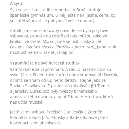
A syn?
Syn se vrací ze studií v Americe. V Brně studuje
španělské gymnázium. U něj ještě není jasné, čemu by
se chtěl věnovat. Je pohybově velice nadaný.
Chtěli jsme se ženou, aby naše děcka byla jazykově
vybavená, protože na rozdíl od nás můžou zakotvit
kdekoli ve světě. My, co jsme se učili rusky a četli
časopis Ogoňok
(česky Ohníček – pozn. red.)
, jsme tuhle
možnost neměli. Tak ať ji mají oni.
Vzpomínáte na svá herecká studia?
Samozřejmě že vzpomínám. A rád. Z našeho ročníku
vyšel Mirek Etzler, ročník před námi studoval Jiří Dvořák,
s nímž se znám od úplného dětství, stejně jako se
Zuzkou Slavíkovou. Z profesorů mi utkvěli Jiří Tomek
a Jaroslav Dufek, což byly hvězdy brněnského
a moravského divadla, a paní Zdena Herfortová, která
nás učila muzikál.
Ještě se mi vybavují režisér Ota Ševčík a Zdeněk
Petrželka neboli J. A. Pitínský a Radek Balaš, v jehož
inscenaci jsem absolvoval.