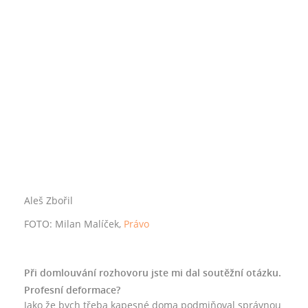
Aleš Zbořil
FOTO: Milan Malíček,
Právo
Při domlouvání rozhovoru jste mi dal soutěžní otázku.
Profesní deformace?
Jako že bych třeba kapesné doma podmiňoval správnou