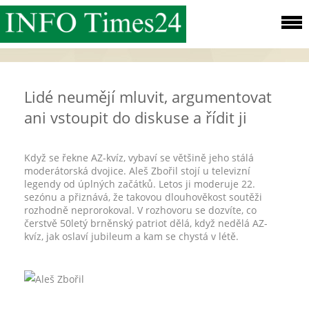
Lidé neumějí mluvit, argumentovat
ani vstoupit do diskuse a řídit ji
Když se řekne AZ-kvíz, vybaví se většině jeho stálá
moderátorská dvojice. Aleš Zbořil stojí u televizní
legendy od úplných začátků. Letos ji moderuje 22.
sezónu a přiznává, že takovou dlouhověkost soutěži
rozhodně neprorokoval. V rozhovoru se dozvíte, co
čerstvě 50letý brněnský patriot dělá, když nedělá AZ-
kvíz, jak oslaví jubileum a kam se chystá v létě.