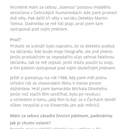
Nicméně mám za sebou „slavnou“ postavu mladého
vesničana v Četnických humoreskách, kde jsem pronesl
dvě věty. Pak další tři věty v seriálu Detektiv Martin
Tomsa. Dodneška se mě lidi ptají, proč jsem tam
vystupoval pod svým jménem.
Proč?
Protože ve scénáři bylo napsáno, že se detektiv podívá
na občanku, kde bude moje fotografie, ale jiné jméno.
Jenže produkčním se nepodařilo včas sehnat falešnou
občanku, tak se mě zeptali, jestli můžu použít tu svoji,
a tím pádem vystupovat pod svým skutečným jménem.
Ještě si pamatuju na rok 1988, kdy jsem měl jednu
střední roli ve slovenském filmu V meste plnom
dáždnikov. Hrál jsem kamaráda Michala Dlouhého.
Jenže než stačili film sestříhat, bylo po revoluci,
a vzhledem k tomu, jaký film to byl, se v Čechách téměř
vůbec nevysílal a na Slovensku jen pár měsíců.
Máte za sebou zásadní životní jubileum, padesátiny.
Jak je chcete oslavit?