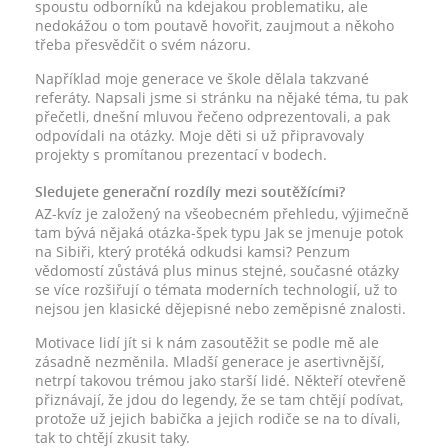
spoustu odborníků na kdejakou problematiku, ale
nedokážou o tom poutavě hovořit, zaujmout a někoho
třeba přesvědčit o svém názoru.
Například moje generace ve škole dělala takzvané
referáty. Napsali jsme si stránku na nějaké téma, tu pak
přečetli, dnešní mluvou řečeno odprezentovali, a pak
odpovídali na otázky. Moje děti si už připravovaly
projekty s promítanou prezentací v bodech.
Sledujete generační rozdíly mezi soutěžícími?
AZ-kvíz je založený na všeobecném přehledu, výjimečně
tam bývá nějaká otázka-špek typu Jak se jmenuje potok
na Sibiři, který protéká odkudsi kamsi? Penzum
vědomostí zůstává plus minus stejné, současné otázky
se více rozšiřují o témata moderních technologií, už to
nejsou jen klasické dějepisné nebo zeměpisné znalosti.
Motivace lidí jít si k nám zasoutěžit se podle mě ale
zásadně nezměnila. Mladší generace je asertivnější,
netrpí takovou trémou jako starší lidé. Někteří otevřeně
přiznávají, že jdou do legendy, že se tam chtějí podívat,
protože už jejich babička a jejich rodiče se na to dívali,
tak to chtějí zkusit taky.