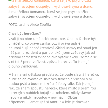
S manželkou Romanou, která se jako psycholožka
zabývá rozvojem dospělých, vychovává syna a dceru.
FOTO: archív Aleše Zbořila
Chce být herečkou?
Vzali ji na obor umělecká produkce. Ona totiž chce být
u něčeho, co právě vzniká, což jí práva úplně
neumožňují, neboť kreativní výklad ústavy má snad jen
náš pan prezident a pár politiků. Jsem zvědavý, jak od
příštího semestru zvládne dvě vysoké školy. Odmala se
v ní totiž pere tvořivost, zpěv a herectví. To jsem jí
dlouho vymlouval.
Měla naivní dětskou představu, že bude slavná herečka,
bude se objevovat ve skvělých filmech a všichni o ní
budou psát a bude mít krásné fotografie. Tak jsem jí
řekl, že znám spoustu hereček, které místo s přemírou
hereckých nabídek bojují s alkoholem, nikdy slavné
nebyly a nikdy nebudou v novinách. Občas jí
připomenu: Pamatuješ si tamtu? A kde je dneska?