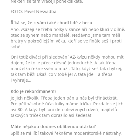
Někteří se tam vracejí poněkolikáté.
FOTO: Pavel Nesvadba
Říká se, že k vám také chodí lidé z hecu.
Ano, vsázejí se třeba holky v kanceláři nebo kluci v dílně,
otec se synem nebo manželé. Nedávno jsme tam měli
bratry v pokročilejším věku, kteří se ve finále sešli proti
sobě.
Oni totiž diváci při sledování AZ-kvízu někdy mohou mít
dojem, že to je přece děsně jednoduché. A tak třeba
manželka řekne svému muži: Táto, když seš tak chytrej,
tak tam běž! Ukaž, co v tobě je! A táta jde – a třeba
i vyhraje…
Kdo je rekordmanem?
Je jich několik. Třeba jeden pán u nás byl třináctkrát.
Pro pětinásobné účastníky máme trička. Rozdalo se jich
asi 80. A když byl loni den otevřených dveří, majitelů
takových triček tam dorazilo asi šedesát.
Máte nějakou dodnes oblíbenou otázku?
Spíš se mi líbí takové řekněme moderátorské nástrahy.