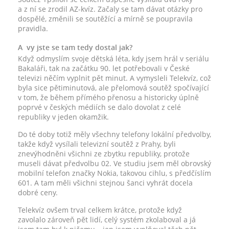
a z ní se zrodil AZ-kvíz. Začaly se tam dávat otázky pro
dospělé, změnili se soutěžící a mírně se poupravila
pravidla.
A vy jste se tam tedy dostal jak?
Když odmyslím svoje dětská léta, kdy jsem hrál v seriálu
Bakaláři, tak na začátku 90. let potřebovali v České
televizi něčím vyplnit pět minut. A vymysleli Telekvíz, což
byla sice pětiminutová, ale přelomová soutěž spočívající
v tom, že během přímého přenosu a historicky úplně
poprvé v českých médiích se dalo dovolat z celé
republiky v jeden okamžik.
Do té doby totiž měly všechny telefony lokální předvolby,
takže když vysílali televizní soutěž z Prahy, byli
znevýhodněni všichni ze zbytku republiky, protože
museli dávat předvolbu 02. Ve studiu jsem měl obrovský
mobilní telefon značky Nokia, takovou cihlu, s předčíslím
601. A tam měli všichni stejnou šanci vyhrát docela
dobré ceny.
Telekvíz ovšem trval celkem krátce, protože když
zavolalo zároveň pět lidí, celý systém zkolaboval a já