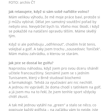
FOTO: archív ČT
Jak relaxujete, když si sám sobě nařídíte volno?
Mám velikou výhodu, že mě moje práce baví, protože si
ji můžu vybírat. Dělat jen samotný soutěžní pořad by
nebylo ono. Nevydržel bych to. Všeho moc škodí, i když
se pokaždé na natáčení opravdu těším. Máme skvělý
tým.
Když si ale potřebuju „odfrknout“, chodím hrát tenis,
volejbal a golf. A taky jsem trochu „sousedovic Toníček“.
Mám malou zahrádku, o kterou se starám.
Jak jste se dostal ke golfu?
Naprostou náhodou, když jsem pro svou dceru sháněl
učitele francouzštiny. Seznámil jsem se s jedním
Tunisanem, který v Brně studoval biochemii
a farmakologii. Tehdá za vyučování ani nic nechtěl.
A jednou mi vyprávěl, že doma chodí s tatínkem na golf,
a já jsem mu na to řekl, že jsem tenhle sport vždycky
chtěl zkusit.
A tak mě jednou vytáhl na „green“ a stalo se něco, co
popisuje každý golfista – na začátku vám to nejde, jste