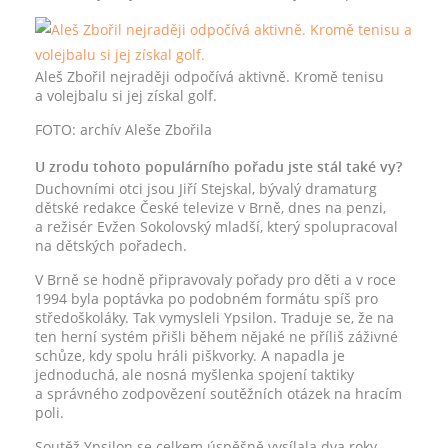
Aleš Zbořil nejraději odpočívá aktivně. Kromě tenisu
a volejbalu si jej získal golf.
FOTO: archív Aleše Zbořila
U zrodu tohoto populárního pořadu jste stál také vy?
Duchovními otci jsou Jiří Stejskal, bývalý dramaturg
dětské redakce České televize v Brně, dnes na penzi,
a režisér Evžen Sokolovský mladší, který spolupracoval
na dětských pořadech.
V Brně se hodně připravovaly pořady pro děti a v roce
1994 byla poptávka po podobném formátu spíš pro
středoškoláky. Tak vymysleli Ypsilon. Traduje se, že na
ten herní systém přišli během nějaké ne příliš záživné
schůze, kdy spolu hráli piškvorky. A napadla je
jednoduchá, ale nosná myšlenka spojení taktiky
a správného zodpovězení soutěžních otázek na hracím
poli.
Soutěž Ypsilon se celkem úspěšně vysílala dva roky