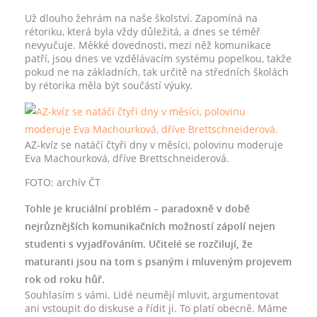
Už dlouho žehrám na naše školství. Zapomíná na
rétoriku, která byla vždy důležitá, a dnes se téměř
nevyučuje. Měkké dovednosti, mezi něž komunikace
patří, jsou dnes ve vzdělávacím systému popelkou, takže
pokud ne na základních, tak určitě na středních školách
by rétorika měla být součástí výuky.
AZ-kvíz se natáčí čtyři dny v měsíci, polovinu moderuje
Eva Machourková, dříve Brettschneiderová.
FOTO: archív ČT
Tohle je kruciální problém – paradoxně v době
nejrůznějších komunikačních možností zápolí nejen
studenti s vyjadřováním. Učitelé se rozčilují, že
maturanti jsou na tom s psaným i mluveným projevem
rok od roku hůř.
Souhlasím s vámi. Lidé neumějí mluvit, argumentovat
ani vstoupit do diskuse a řídit ji. To platí obecně. Máme