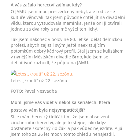
A vás začalo herectví zajímat kdy?
O JAMU jsem moc přesvědčený nebyl, ale rodiče se
kultuře věnovali, tak jsem původně chtěl jít na divadelní
vědu, kterou vystudovala maminka. Jenže oni ji otvírali
jednou za dva roky a na mě vyšel ten lichý.
Tak jsem nakonec v polovině 80. let šel dělat dělnickou
profesi, abych zajistil svým ještě neexistujícím
potomkům dobrý kádrový profil. Stal jsem se kulisákem
v nynějším Městském divadle Brno, kde jsem se
definitivně rozhodl, že půjdu na JAMU.
Letos „kroutí“ už 22. sezónu.
FOTO: Pavel Nesvadba
Mohli jsme vás vidět v několika seriálech. Která
postava vám byla nejsympatičtější?
Sice mám herecký řidičák tím, že jsem absolvent
činoherního herectví, ale je to stejné, jako když
dostanete skutečný řidičák, a pak vůbec nejezdíte. A já
jsem toho za 26 let moc v tomto ohledu nenajezdil.