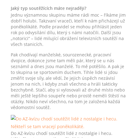
Jaký typ soutěžících máte nejraději?
Jednu významnou skupinu máme rádi moc – říkáme jim
dobří holubi. Takzvaní vraceči, kteří k nám přicházejí už
poněkolikáté. Podle pravidel se mohou přihlásit jeden
rok po odvysílání dílu, který s námi natočili. Další jsou
„notorici“ – lidé milující obrážení televizních soutěží na
všech stanicích.
Pak chodívají manželské, sourozenecké, pracovní
dvojice, dokonce jsme tam měli pár, který se u nás
seznámil a dnes jsou manželé. To mě potěšilo. A pak je
to skupina se sportovním duchem. Tihle lidé si jdou
změřit svoje síly, ale vědí, že jejich úspěch nezávisí
jenom na nich, i kdyby znali všechno a hráli takticky
bezchybně. Stačí, aby si vylosovali až druhé místo nebo
měli ještě lepšího soupeře nebo prostě neměli štěstí na
otázky. Nikdo neví všechno, na tom je založená každá
vědomostní soutěž.
Do AZ-kvízu chodí soutěžit lidé z nostalgie i hecu.