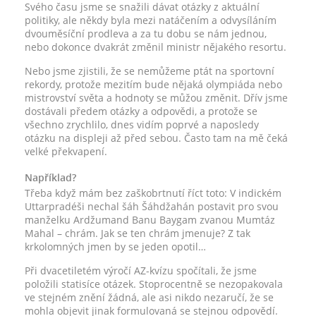
Svého času jsme se snažili dávat otázky z aktuální
politiky, ale někdy byla mezi natáčením a odvysíláním
dvouměsíční prodleva a za tu dobu se nám jednou,
nebo dokonce dvakrát změnil ministr nějakého resortu.
Nebo jsme zjistili, že se nemůžeme ptát na sportovní
rekordy, protože mezitím bude nějaká olympiáda nebo
mistrovství světa a hodnoty se můžou změnit. Dřív jsme
dostávali předem otázky a odpovědi, a protože se
všechno zrychlilo, dnes vidím poprvé a naposledy
otázku na displeji až před sebou. Často tam na mě čeká
velké překvapení.
Například?
Třeba když mám bez zaškobrtnutí říct toto: V indickém
Uttarpradéši nechal šáh Šáhdžahán postavit pro svou
manželku Ardžumand Banu Baygam zvanou Mumtáz
Mahal – chrám. Jak se ten chrám jmenuje? Z tak
krkolomných jmen by se jeden opotil…
Při dvacetiletém výročí AZ-kvízu spočítali, že jsme
položili statisíce otázek. Stoprocentně se nezopakovala
ve stejném znění žádná, ale asi nikdo nezaručí, že se
mohla objevit jinak formulovaná se stejnou odpovědí.