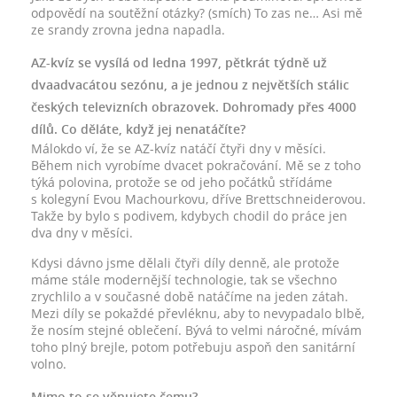
odpovědí na soutěžní otázky? (smích) To zas ne… Asi mě
ze srandy zrovna jedna napadla.
AZ-kvíz se vysílá od ledna 1997, pětkrát týdně už
dvaadvacátou sezónu, a je jednou z největších stálic
českých televizních obrazovek. Dohromady přes 4000
dílů. Co děláte, když jej nenatáčíte?
Málokdo ví, že se AZ-kvíz natáčí čtyři dny v měsíci.
Během nich vyrobíme dvacet pokračování. Mě se z toho
týká polovina, protože se od jeho počátků střídáme
s kolegyní Evou Machourkovu, dříve Brettschneiderovou.
Takže by bylo s podivem, kdybych chodil do práce jen
dva dny v měsíci.
Kdysi dávno jsme dělali čtyři díly denně, ale protože
máme stále modernější technologie, tak se všechno
zrychlilo a v současné době natáčíme na jeden zátah.
Mezi díly se pokaždé převléknu, aby to nevypadalo blbě,
že nosím stejné oblečení. Bývá to velmi náročné, mívám
toho plný brejle, potom potřebuju aspoň den sanitární
volno.
Mimo to se věnujete čemu?