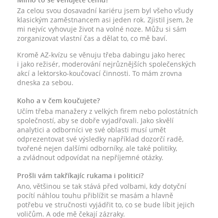
Za celou svou dosavadní kariéru jsem byl všeho všudy
klasickým zaměstnancem asi jeden rok. Zjistil jsem, že
mi nejvíc vyhovuje život na volné noze. Můžu si sám
zorganizovat vlastní čas a dělat to, co mě baví.
Kromě AZ-kvízu se věnuju třeba dabingu jako herec
i jako režisér, moderování nejrůznějších společenských
akcí a lektorsko-koučovací činnosti. To mám zrovna
dneska za sebou.
Koho a v čem koučujete?
Učím třeba manažery z velkých firem nebo polostátních
společností, aby se dobře vyjadřovali. Jako skvělí
analytici a odborníci ve své oblasti musí umět
odprezentovat své výsledky například dozorčí radě,
tvořené nejen dalšími odborníky, ale také politiky,
a zvládnout odpovídat na nepříjemné otázky.
Prošli vám takříkajíc rukama i politici?
Ano, většinou se tak stává před volbami, kdy dotyční
pocítí náhlou touhu přiblížit se masám a hlavně
potřebu ve stručnosti vyjádřit to, co se bude líbit jejich
voličům. A ode mě čekají zázraky.