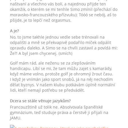
naštvaní a všechno vás bolí, a najednou přijde ten
okamžik, o kterém se mi tenhle Simo zmínil (přechází do
moravsko-francouzského přízvuku): Tóóó se nebój, aš to
pšijde, je to lepčí než orgasmus.
A je?
No, to jsme takhle jednou vedle sebe trénovali na
odpališti a mně se překvapivě podařilo míček odpálit
opravdu daleko. A Simo se na chvíli zastavil a povídá mi:
Že?! A byl jsem chycenej. (smích)
Golf mám rád, ale neženu se za zlepšováním
handicapu. Líbí se mi, že tam můžu zajet s kamarády,
když máme volno, protože golf je ohromný žrout času.
I když je vnímán jako sport snobů, já na něj nechodím
dělat byznys. V našem klubu potkávám úplně normální
lidi, kteří nemají potřebu se předvádět.
Dcera se stále věnuje jazykům?
Francouzštině už tolik ne. Absolvovala španělské
gymnázium, teď studuje práva a čerstvě ji přijali na
JAMU.