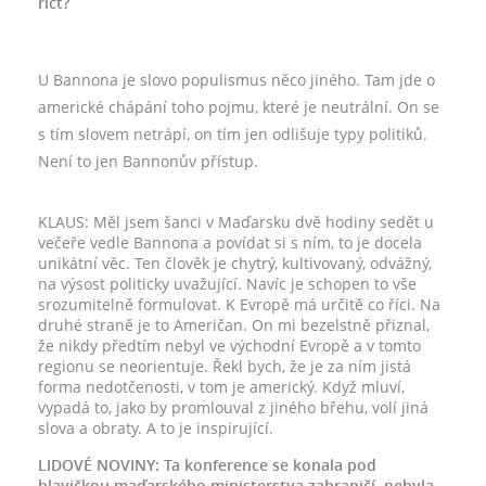
říct?
U Bannona je slovo populismus něco jiného. Tam jde o
americké chápání toho pojmu, které je neutrální. On se
s tím slovem netrápí, on tím jen odlišuje typy politiků.
Není to jen Bannonův přístup.
KLAUS: Měl jsem šanci v Maďarsku dvě hodiny sedět u
večeře vedle Bannona a povídat si s ním, to je docela
unikátní věc. Ten člověk je chytrý, kultivovaný, odvážný,
na výsost politicky uvažující. Navíc je schopen to vše
srozumitelně formulovat. K Evropě má určitě co říci. Na
druhé straně je to Američan. On mi bezelstně přiznal,
že nikdy předtím nebyl ve východní Evropě a v tomto
regionu se neorientuje. Řekl bych, že je za ním jistá
forma nedotčenosti, v tom je americký. Když mluví,
vypadá to, jako by promlouval z jiného břehu, volí jiná
slova a obraty. A to je inspirující.
LIDOVÉ NOVINY: Ta konference se konala pod
hlavičkou maďarského ministerstva zahraničí, nebyla