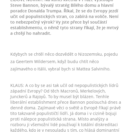
Steve Bannon, bývalý stratég Bílého domu a hlavní
poradce Donalda Trumpa. Říkal, že se do Evropy jezdí
učit od populistických stran, co zabírá na voliče. Není
to nebezpečný výrok? Vy jste přece byl součástí
establishmentu, o němž tyto strany říkají, že je mrtvý
a chtějí ho nahradit.
Kdybych se chtěl něco dozvědět o Nizozemsku, pojedu
za Geertem Wildersem, když budu chtít něco
zajímavého o Itálii, vybral bych si Mattea Salviniho.
KLAUS: A co by se asi tak učil od nepopulistických lídrů
západní Evropy? Od těch Macronů, Merkelových,
Junckerů a Rajoyů. To by musel být blázen. Tenhle
liberální establishment přece Bannon poslouchá dnes a
denně doma. Zajímavé věci o světě a Evropě říkají právě
tito takzvaně populističtí lídři. Já doma i v cizině bojuji
proti nálepce populistická strana. Místo analýzy a
rozboru ji všemožní lidé používají k totální diskreditaci
každého, kdo je v nesouladu s tím, co hlásá dominantní