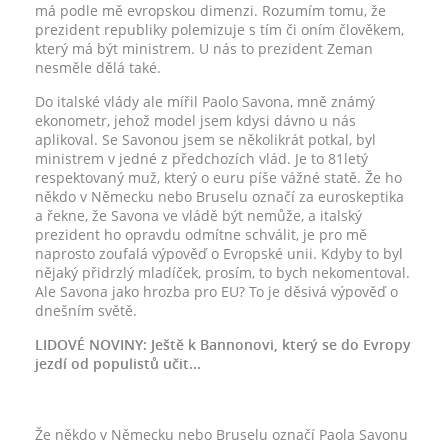
má podle mě evropskou dimenzi. Rozumím tomu, že
prezident republiky polemizuje s tím či oním člověkem,
který má být ministrem. U nás to prezident Zeman
nesměle dělá také.
Do italské vlády ale mířil Paolo Savona, mně známý
ekonometr, jehož model jsem kdysi dávno u nás
aplikoval. Se Savonou jsem se několikrát potkal, byl
ministrem v jedné z předchozích vlád. Je to 81letý
respektovaný muž, který o euru píše vážné statě. Že ho
někdo v Německu nebo Bruselu označí za euroskeptika
a řekne, že Savona ve vládě být nemůže, a italský
prezident ho opravdu odmítne schválit, je pro mě
naprosto zoufalá výpověď o Evropské unii. Kdyby to byl
nějaký přidrzlý mladíček, prosím, to bych nekomentoval.
Ale Savona jako hrozba pro EU? To je děsivá výpověď o
dnešním světě.
LIDOVÉ NOVINY: Ještě k Bannonovi, který se do Evropy
jezdí od populistů učit...
Že někdo v Německu nebo Bruselu označí Paola Savonu