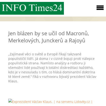
Jen blázen by se učil od Macronů,
Merkelových, Junckerů a Rajoyů
„Zajímavé věci o světě a Evropě říkají takzvaně
populističtí lídři. Já doma i v cizině bojuji proti nálepce
populistická strana. Namísto analýzy a rozboru ji
všemožní lidé používají k totální diskreditaci každého,
kdo je v nesouladu s tím, co hlásá dominantní doktrína
té které země,“ říká v rozhovoru bývalý prezident Václav
Klaus.