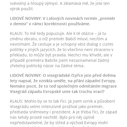
svévolný a hloupý výmysl. A zklamává mě, že jste ten
výrok použil.
LIDOVÉ NOVINY: V Lidových novinách termín „premiér
v demisi“ v rámci korektnosti používáme.
KLAUS: To mě tedy popuzuje. Ale k té otázce – já tu
změnu obratu, o níž premiér Babiš mluví, necítím a
nevnímám. Že cestuje a je schopný vést dialog s cizími
politiky v jiných jazycích, že to všechno není ztraceno v
překladu, to může být pravda. Nechci mu křivdit, ale v
případě premiéra Babiše jsem nezaznamenal žádný
zřetelný politický názor na žádné téma.
LIDOVÉ NOVINY: O visegrádské čtyřce jste před dvěma
lety napsal, že vznikla uměle, na přání západní Evropy.
Nemáte pocit, že to teď společným odmítáním migrace
Visegrád západu Evropské unie tak trochu vrací?
KLAUS: Mohlo by se to tak říci. Já jsem vznik a působení
Visegrádu velmi intenzivně prožíval jako premiér,
předseda sněmovny i prezident. A je třeba říci, že západ
nás tehdy prostě nechtěl. Bylo pro něj úplně
nepředstavitelné, že by střed a východ Evropy mohl