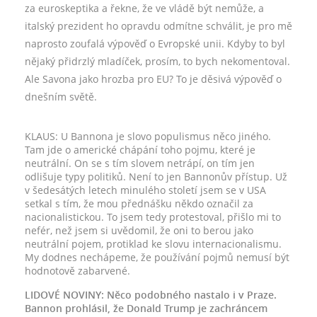
za euroskeptika a řekne, že ve vládě být nemůže, a
italský prezident ho opravdu odmítne schválit, je pro mě
naprosto zoufalá výpověď o Evropské unii. Kdyby to byl
nějaký přidrzlý mladíček, prosím, to bych nekomentoval.
Ale Savona jako hrozba pro EU? To je děsivá výpověď o
dnešním světě.
KLAUS: U Bannona je slovo populismus něco jiného.
Tam jde o americké chápání toho pojmu, které je
neutrální. On se s tím slovem netrápí, on tím jen
odlišuje typy politiků. Není to jen Bannonův přístup. Už
v šedesátých letech minulého století jsem se v USA
setkal s tím, že mou přednášku někdo označil za
nacionalistickou. To jsem tedy protestoval, přišlo mi to
nefér, než jsem si uvědomil, že oni to berou jako
neutrální pojem, protiklad ke slovu internacionalismu.
My dodnes nechápeme, že používání pojmů nemusí být
hodnotově zabarvené.
LIDOVÉ NOVINY: Něco podobného nastalo i v Praze.
Bannon prohlásil, že Donald Trump je zachráncem