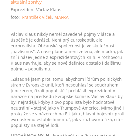
Exprezident Václav Klaus.
foto:
František Vlček
,
MAFRA
V
áclav Klaus nikdy neměl zavedené pojmy v lásce a
úspěšně je odrážel. Není prý euroskeptik, ale
eurorealista. Občanská společnost je ve skutečnosti
„havlismus“. A naše planeta není zelená, ale modrá, jak
zní i název jedné z exprezidentových knih. V rozhovoru
Klaus navrhuje, aby se nové definice dostalo i dalšímu
pojmu – populismu.
„Zásadně jsem proti tomu, abychom lídrům politických
stran v Evropské unii, kteří nesouhlasí se soudruhem
Junckerem, říkali populisté,“ prohlásil exprezident v
narážce na předsedu Evropské komise. Václav Klaus by
byl nejraději, kdyby slovo populista bylo hodnotově
neutrální – stejně jako v Trumpově Americe. Mimo jiné i
proto, že se v názorech na EU jako „hlavní bojovník proti
evropskému establishmentu“, jak v rozhovoru říká, cítí s
populisty na stejné lodi.
LIDOVÉ NOVINY: Na konci května v Praze vystoupil