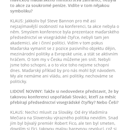
to akce za soukromé peníze. Vidíte v tom nějakou
symboliku?
KLAUS: Jakkoliv byl Steve Bannon pro mě asi
nejzajímavější osobností na konferenci, ta akce nebyla o
něm. Smyslem konference byla prezentace maďarského
předsednictví ve visegrádské čtyřce, nebyli tam jen
akademici, ale i činní politici. Vidím v tom pokus
Maďarska vymanit se z pozice pasivního objektu dějin,
mezinárodní politiky a Evropské unie, a stát se aktivním
hráčem. O tom my v Česku můžeme jen snít. Nebyli
jsme toho schopni, a o to více toho nejsme schopni
dnes. Maďarský příklad by pro nás mohl být návodem.
My ale nemáme ani vládu, ani politiky, nechováme se
politicky.
LIDOVÉ NOVINY: Takže si nedovedete představit, že by
takovou konferenci uspořádali Slováci, kteří za měsíc
přebírají předsednictví visegrádské čtyřky? Nebo Češi?
KLAUS: Nechci mluvit za Slováky. Od éry Vladimíra
Mečiara na Slovensku výrazného politika nevidím. Snad
jím byl bývalý premiér Robert Fico, ale ten byl smeten,
dovolím si říci, takovou malou barevnou revolucí, což si