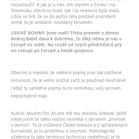
nezasloužil. A jak je u nás, tím myslím v Česku i na
Slovensku, všechno malé, tak i ta revoluce byla malá.
Lišila se tím, že se do jejího čela postavil prezident
země, to je unikátní, nevídaný fenomén.
LIDOVÉ NOVINY: Jsme malí? Třeba premiér v demisi
Andrej Babiš dává k dobrému, že díky němu je nás v
Evropě víc vidět. Na rozdíl od svých předchůdců prý
on cestuje po Evropě a hledá spojence.
Obecně si myslím, že některé pojmy jsou tak zatížené
minulostí, že je velmi složité začít je používat neutrálně.
I když ty samotné pojmy za to nemohou, svůj význam
nepochybně mají.
KLAUS: Musím říct, že jste mě tou otázkou šokoval. Ještě
nikdy jsem se takto naživo nesetkal s obratem „premiér
v demisi“. To je zrůdnost České televize a jí spřátelených
žurnalistů, je to protimluv a nesmysl. Politologické
učebnice to jako terminus technicus nedefinují, je to