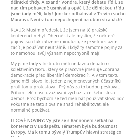
dělnické třídy. Alexandr Vondra, který debatu řídil, se
nad tím pobaveně usmíval a opáčil, že dělnickou třídu
jsme tady měli, když Juncker odhaloval v Trevíru sochu
Marxovi. Není v tom nepochopení na obou stranách?
KLAUS: Musím předeslat, že jsem na té pražské
konferenci nebyl. Obecně si ale myslím, že některé
pojmy jsou tak zatížené minulostí, že je velmi složité
začít je používat neutrálně. I když ty samotné pojmy za
to nemohou, svůj význam nepochybně mají.
My jsme tady v Institutu měli nedávno debatu o
kolektivním textu, který se pracovně jmenuje „obrana
demokracie před liberální demokracií“. A v tom textu
jsme měli slovo lid. Jeden z nejmenovaných účastníků
proti tomu protestoval. Prý nás za to budou peskovat.
Přitom celé naše uvažování vychází z řeckého slova
démos. Proč bychom se teď měli bát používat slovo lid?
Pokusme se tato slova ne snad rehabilitovat, ale
normálně používat.
LIDOVÉ NOVINY: Vy jste se s Bannonem setkal na
konferenci v Budapešti. Tématem byla budoucnost
Evropy. Má k tomu bývalý Trumpův hlavní stratég co