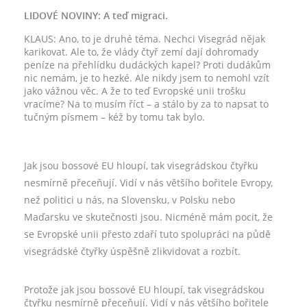
LIDOVÉ NOVINY: A teď migraci.
KLAUS: Ano, to je druhé téma. Nechci Visegrád nějak
karikovat. Ale to, že vlády čtyř zemí dají dohromady
peníze na přehlídku dudáckých kapel? Proti dudákům
nic nemám, je to hezké. Ale nikdy jsem to nemohl vzít
jako vážnou věc. A že to teď Evropské unii trošku
vracíme? Na to musím říct – a stálo by za to napsat to
tučným písmem – kéž by tomu tak bylo.
Jak jsou bossové EU hloupí, tak visegrádskou čtyřku
nesmírně přeceňují. Vidí v nás většího bořitele Evropy,
než politici u nás, na Slovensku, v Polsku nebo
Maďarsku ve skutečnosti jsou. Nicméně mám pocit, že
se Evropské unii přesto zdaří tuto spolupráci na půdě
visegrádské čtyřky úspěšně zlikvidovat a rozbít.
Protože jak jsou bossové EU hloupí, tak visegrádskou
čtyřku nesmírně přeceňují. Vidí v nás většího bořitele