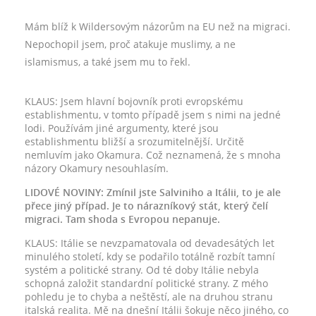
Mám blíž k Wildersovým názorům na EU než na migraci.
Nepochopil jsem, proč atakuje muslimy, a ne
islamismus, a také jsem mu to řekl.
KLAUS: Jsem hlavní bojovník proti evropskému
establishmentu, v tomto případě jsem s nimi na jedné
lodi. Používám jiné argumenty, které jsou
establishmentu bližší a srozumitelnější. Určitě
nemluvím jako Okamura. Což neznamená, že s mnoha
názory Okamury nesouhlasím.
LIDOVÉ NOVINY: Zmínil jste Salviniho a Itálii, to je ale
přece jiný případ. Je to nárazníkový stát, který čelí
migraci. Tam shoda s Evropou nepanuje.
KLAUS: Itálie se nevzpamatovala od devadesátých let
minulého století, kdy se podařilo totálně rozbít tamní
systém a politické strany. Od té doby Itálie nebyla
schopná založit standardní politické strany. Z mého
pohledu je to chyba a neštěstí, ale na druhou stranu
italská realita. Mě na dnešní Itálii šokuje něco jiného, co