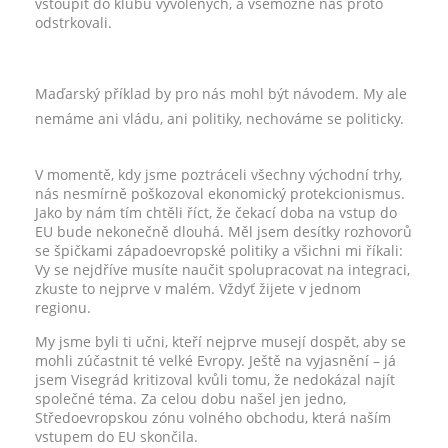
vstoupit do klubu vyvolených, a všemožně nás proto
odstrkovali.
Maďarský příklad by pro nás mohl být návodem. My ale
nemáme ani vládu, ani politiky, nechováme se politicky.
V momentě, kdy jsme poztráceli všechny východní trhy,
nás nesmírně poškozoval ekonomický protekcionismus.
Jako by nám tím chtěli říct, že čekací doba na vstup do
EU bude nekonečně dlouhá. Měl jsem desítky rozhovorů
se špičkami západoevropské politiky a všichni mi říkali:
Vy se nejdříve musíte naučit spolupracovat na integraci,
zkuste to nejprve v malém. Vždyť žijete v jednom
regionu.
My jsme byli ti učni, kteří nejprve musejí dospět, aby se
mohli zúčastnit té velké Evropy. Ještě na vyjasnění – já
jsem Visegrád kritizoval kvůli tomu, že nedokázal najít
společné téma. Za celou dobu našel jen jedno,
Středoevropskou zónu volného obchodu, která naším
vstupem do EU skončila.