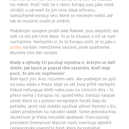
nic měnit. Proč? Vidí, že v rámci Evropy jsou jako celek
silnější, a zároveň že jim Unie dává ochranu.
Samozřejmě existují věci, které se mnohým nelíbí, ale
tak se musíme snažit je změnit.
Podobným vývojem prošli také Řekové. Jsou skeptičtí, ale
vidí, co vše jim Unie dává. To je ta situace, v níž se nyní
nacházíme. Nemyslím si, že to Evropu zničí. Je to jako s
jízdou
na kole: nemůžeme zastavit, jinak spadneme.
Musíme Unii dál rozvíjet.
Klady a výhody EU pociťují zejména ti, kterým se daří
dobře. Jak byste je popsal těm ostatním, kteří mají
pocit, že jim nic nepřinesla?
Řekl bych jim: Ano, rozumím vám. Ale podívejte se spíš
na svou vládu v Praze, když se váš život příliš nezlepšil.
Pokud nefunguje MHD nebo jsou na silnicích díry – to
přece nemá s Evropou nic společného. Existují naopak
země, které to s pomocí evropských fondů daly do
pořádku. Jestli stát dokáže využívat výhod členství v EU,
záleží především na národní vládě. Tuhle jednoduchou
skutečnost je třeba neustále opakovat. Francouzský
prezident Emmanuel Macron navíc navrhuje vytvořit
celoevropský investiční fond, který by pomáhal