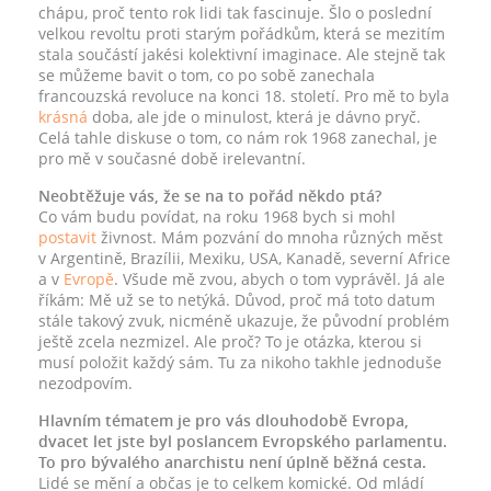
chápu, proč tento rok lidi tak fascinuje. Šlo o poslední
velkou revoltu proti starým pořádkům, která se mezitím
stala součástí jakési kolektivní imaginace. Ale stejně tak
se můžeme bavit o tom, co po sobě zanechala
francouzská revoluce na konci 18. století. Pro mě to byla
krásná
doba, ale jde o minulost, která je dávno pryč.
Celá tahle diskuse o tom, co nám rok 1968 zanechal, je
pro mě v současné době irelevantní.
Neobtěžuje vás, že se na to pořád někdo ptá?
Co vám budu povídat, na roku 1968 bych si mohl
postavit
živnost. Mám pozvání do mnoha různých měst
v Argentině, Brazílii, Mexiku, USA, Kanadě, severní Africe
a v
Evropě
. Všude mě zvou, abych o tom vyprávěl. Já ale
říkám: Mě už se to netýká. Důvod, proč má toto datum
stále takový zvuk, nicméně ukazuje, že původní problém
ještě zcela nezmizel. Ale proč? To je otázka, kterou si
musí položit každý sám. Tu za nikoho takhle jednoduše
nezodpovím.
Hlavním tématem je pro vás dlouhodobě Evropa,
dvacet let jste byl poslancem Evropského parlamentu.
To pro bývalého anarchistu není úplně běžná cesta.
Lidé se mění a občas je to celkem komické. Od mládí