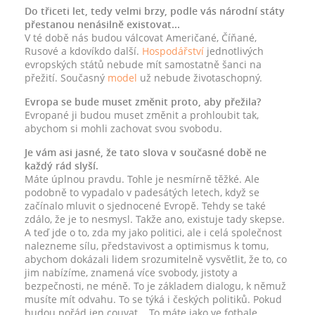
Do třiceti let, tedy velmi brzy, podle vás národní státy
přestanou nenásilně existovat...
V té době nás budou válcovat Američané, Číňané,
Rusové a kdovíkdo další.
Hospodářství
jednotlivých
evropských států nebude mít samostatně šanci na
přežití. Současný
model
už nebude životaschopný.
Evropa se bude muset změnit proto, aby přežila?
Evropané ji budou muset změnit a prohloubit tak,
abychom si mohli zachovat svou svobodu.
Je vám asi jasné, že tato slova v současné době ne
každý rád slyší.
Máte úplnou pravdu. Tohle je nesmírně těžké. Ale
podobně to vypadalo v padesátých letech, když se
začínalo mluvit o sjednocené Evropě. Tehdy se také
zdálo, že je to nesmysl. Takže ano, existuje tady skepse.
A teď jde o to, zda my jako politici, ale i celá společnost
nalezneme sílu, představivost a optimismus k tomu,
abychom dokázali lidem srozumitelně vysvětlit, že to, co
jim nabízíme, znamená více svobody, jistoty a
bezpečnosti, ne méně. To je základem dialogu, k němuž
musíte mít odvahu. To se týká i českých politiků. Pokud
budou pořád jen couvat... To máte jako ve fotbale.