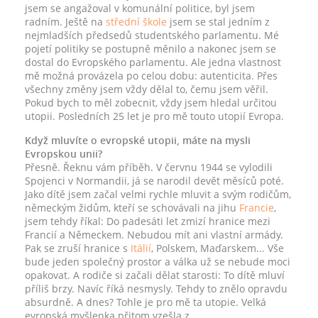
jsem se angažoval v komunální politice, byl jsem
radním. Ještě na
střední škole
jsem se stal jedním z
nejmladších předsedů studentského parlamentu. Mé
pojetí politiky se postupně měnilo a nakonec jsem se
dostal do Evropského parlamentu. Ale jedna vlastnost
mě možná provázela po celou dobu: autenticita. Přes
všechny změny jsem vždy dělal to, čemu jsem věřil.
Pokud bych to měl zobecnit, vždy jsem hledal určitou
utopii. Posledních 25 let je pro mě touto utopií Evropa.
Když mluvíte o evropské utopii, máte na mysli
Evropskou unii?
Přesně. Řeknu vám příběh. V červnu 1944 se vylodili
Spojenci v Normandii, já se narodil devět měsíců poté.
Jako dítě jsem začal velmi rychle mluvit a svým rodičům,
německým židům, kteří se schovávali na jihu
Francie
,
jsem tehdy říkal: Do padesáti let zmizí hranice mezi
Francií a Německem. Nebudou mít ani vlastní armády.
Pak se zruší hranice s
Itálií
, Polskem, Maďarskem... Vše
bude jeden společný prostor a válka už se nebude moci
opakovat. A rodiče si začali dělat starosti: To dítě mluví
příliš brzy. Navíc říká nesmysly. Tehdy to znělo opravdu
absurdně. A dnes? Tohle je pro mě ta utopie. Velká
evropská myšlenka přitom vzešla z