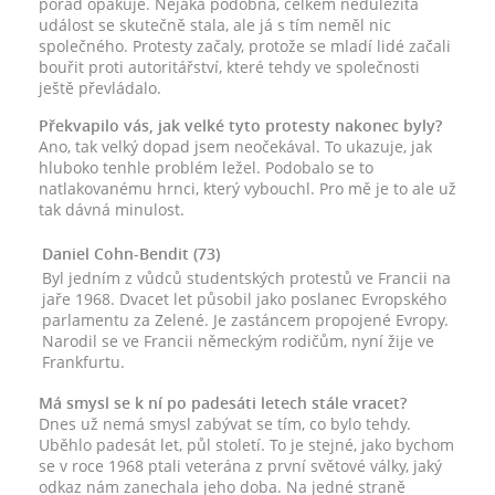
pořád opakuje. Nějaká podobná, celkem nedůležitá
událost se skutečně stala, ale já s tím neměl nic
společného. Protesty začaly, protože se mladí lidé začali
bouřit proti autoritářství, které tehdy ve společnosti
ještě převládalo.
Překvapilo vás, jak velké tyto protesty nakonec byly?
Ano, tak velký dopad jsem neočekával. To ukazuje, jak
hluboko tenhle problém ležel. Podobalo se to
natlakovanému hrnci, který vybouchl. Pro mě je to ale už
tak dávná minulost.
Daniel Cohn-Bendit (73)
Byl jedním z vůdců studentských protestů ve Francii na
jaře 1968. Dvacet let působil jako poslanec Evropského
parlamentu za Zelené. Je zastáncem propojené Evropy.
Narodil se ve Francii německým rodičům, nyní žije ve
Frankfurtu.
Má smysl se k ní po padesáti letech stále vracet?
Dnes už nemá smysl zabývat se tím, co bylo tehdy.
Uběhlo padesát let, půl století. To je stejné, jako bychom
se v roce 1968 ptali veterána z první světové války, jaký
odkaz nám zanechala jeho doba. Na jedné straně