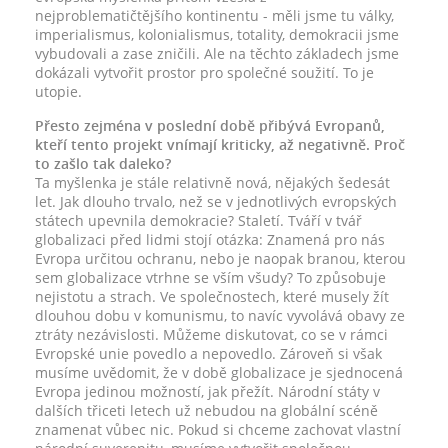
nejproblematičtějšího kontinentu - měli jsme tu války,
imperialismus, kolonialismus, totality, demokracii jsme
vybudovali a zase zničili. Ale na těchto základech jsme
dokázali vytvořit prostor pro společné soužití. To je
utopie.
Přesto zejména v poslední době přibývá Evropanů,
kteří tento projekt vnímají kriticky, až negativně. Proč
to zašlo tak daleko?
Ta myšlenka je stále relativně nová, nějakých šedesát
let. Jak dlouho trvalo, než se v jednotlivých evropských
státech upevnila demokracie? Staletí. Tváří v tvář
globalizaci před lidmi stojí otázka: Znamená pro nás
Evropa určitou ochranu, nebo je naopak branou, kterou
sem globalizace vtrhne se vším všudy? To způsobuje
nejistotu a strach. Ve společnostech, které musely žít
dlouhou dobu v komunismu, to navíc vyvolává obavy ze
ztráty nezávislosti. Můžeme diskutovat, co se v rámci
Evropské unie povedlo a nepovedlo. Zároveň si však
musíme uvědomit, že v době globalizace je sjednocená
Evropa jedinou možností, jak přežít. Národní státy v
dalších třiceti letech už nebudou na globální scéně
znamenat vůbec nic. Pokud si chceme zachovat vlastní