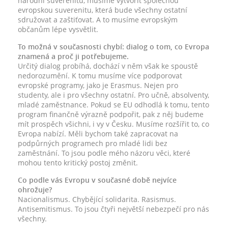
národní suverenitu, musíme vytvořit společnou
evropskou suverenitu, která bude všechny ostatní
sdružovat a zaštiťovat. A to musíme evropským
občanům lépe vysvětlit.
To možná v současnosti chybí: dialog o tom, co Evropa
znamená a proč ji potřebujeme.
Určitý dialog probíhá, dochází v něm však ke spoustě
nedorozumění. K tomu musíme více podporovat
evropské programy, jako je Erasmus. Nejen pro
studenty, ale i pro všechny ostatní. Pro učně, absolventy,
mladé zaměstnance. Pokud se EU odhodlá k tomu, tento
program finančně výrazně podpořit, pak z něj budeme
mít prospěch všichni, i vy v Česku. Musíme rozšířit to, co
Evropa nabízí. Měli bychom také zapracovat na
podpůrných programech pro mladé lidi bez
zaměstnání. To jsou podle mého názoru věci, které
mohou tento kritický postoj změnit.
Co podle vás Evropu v současné době nejvíce
ohrožuje?
Nacionalismus. Chybějící solidarita. Rasismus.
Antisemitismus. To jsou čtyři největší nebezpečí pro nás
všechny.