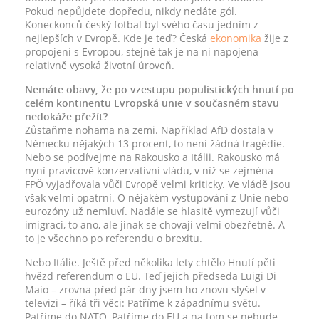
Pokud nepůjdete dopředu, nikdy nedáte gól.
Koneckonců český fotbal byl svého času jedním z
nejlepších v Evropě. Kde je teď? Česká
ekonomika
žije z
propojení s Evropou, stejně tak je na ni napojena
relativně vysoká životní úroveň.
Nemáte obavy, že po vzestupu populistických hnutí po
celém kontinentu Evropská unie v současném stavu
nedokáže přežít?
Zůstaňme nohama na zemi. Například AfD dostala v
Německu nějakých 13 procent, to není žádná tragédie.
Nebo se podívejme na Rakousko a Itálii. Rakousko má
nyní pravicově konzervativní vládu, v níž se zejména
FPÖ vyjadřovala vůči Evropě velmi kriticky. Ve vládě jsou
však velmi opatrní. O nějakém vystupování z Unie nebo
eurozóny už nemluví. Nadále se hlasitě vymezují vůči
imigraci, to ano, ale jinak se chovají velmi obezřetně. A
to je všechno po referendu o brexitu.
Nebo Itálie. Ještě před několika lety chtělo Hnutí pěti
hvězd referendum o EU. Teď jejich předseda Luigi Di
Maio – zrovna před pár dny jsem ho znovu slyšel v
televizi – říká tři věci: Patříme k západnímu světu.
Patříme do NATO. Patříme do EU a na tom se nebude