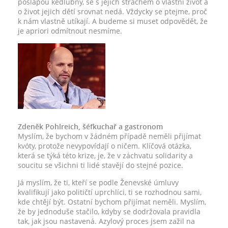
pošlapou kedlubny, se s jejich strachem o vlastní život a
o život jejich dětí srovnat nedá. Vždycky se ptejme, proč
k nám vlastně utíkají. A budeme si muset odpovědět, že
je apriori odmítnout nesmíme.
Zdeněk Pohlreich, šéfkuchař a gastronom
Myslím, že bychom v žádném případě neměli přijímat
kvóty, protože nevypovídají o ničem. Klíčová otázka,
která se týká této krize, je, že v záchvatu solidarity a
soucitu se všichni ti lidé stavějí do stejné pozice.
Já myslím, že ti, kteří se podle Ženevské úmluvy
kvalifikují jako političtí uprchlíci, ti se rozhodnou sami,
kde chtějí být. Ostatní bychom přijímat neměli. Myslím,
že by jednoduše stačilo, kdyby se dodržovala pravidla
tak, jak jsou nastavená. Azylový proces jsem zažil na