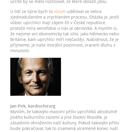
určitě by se mělo rozlišovat, ze které oblasti jdou.
U lidí ze Sýrie bych to
vízum
uděloval ve velice
zjednodušeném a zrychleném procesu. Otázka je, jestli
vůbec uprchlíci mají zájem žít v České republice,
protože míra xenofobie u nás je obrovská. A myslím si,
že nejsme ani ekonomicky tak silní, jako Německo nebo
Británie, kam uprchlíci míří nejčastěji. Nabídnout, že je
přijmeme, je naše morální povinnost, vracení dluhu z
minulosti.
Jan Pirk, kardiochirurg
Myslím, že takovýto masivní příliv uprchlíků absolutně
jiného kulturního zázemí a jiné životní filozofie, je
zásadním ohrožením naší kultury. Pokud takovýto příliv
bude pokračovat, tak to znamená víceméně konec naší