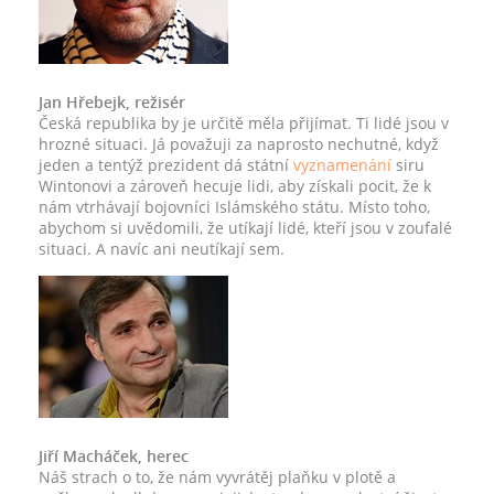
Jan Hřebejk, režisér
Česká republika by je určitě měla přijímat. Ti lidé jsou v
hrozné situaci. Já považuji za naprosto nechutné, když
jeden a tentýž prezident dá státní
vyznamenání
siru
Wintonovi a zároveň hecuje lidi, aby získali pocit, že k
nám vtrhávají bojovníci Islámského státu. Místo toho,
abychom si uvědomili, že utíkají lidé, kteří jsou v zoufalé
situaci. A navíc ani neutíkají sem.
Jiří Macháček, herec
Náš strach o to, že nám vyvrátěj plaňku v plotě a