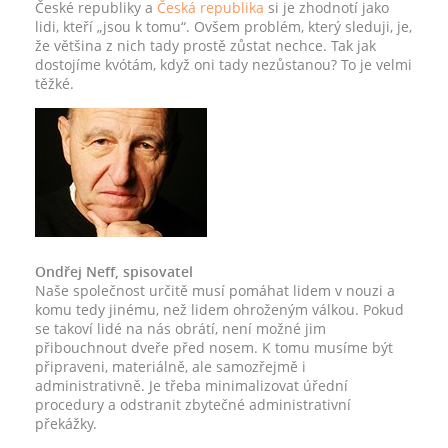
České republiky a
Česká republika
si je zhodnotí jako
lidi, kteří „jsou k tomu“. Ovšem problém, který sleduji, je,
že většina z nich tady prostě zůstat nechce. Tak jak
dostojíme kvótám, když oni tady nezůstanou? To je velmi
těžké.
Ondřej Neff, spisovatel
Naše společnost určitě musí pomáhat lidem v nouzi a
komu tedy jinému, než lidem ohroženým válkou. Pokud
se takoví lidé na nás obrátí, není možné jim
přibouchnout dveře před nosem. K tomu musíme být
připraveni, materiálně, ale samozřejmě i
administrativně. Je třeba minimalizovat úřední
procedury a odstranit zbytečné administrativní
překážky.