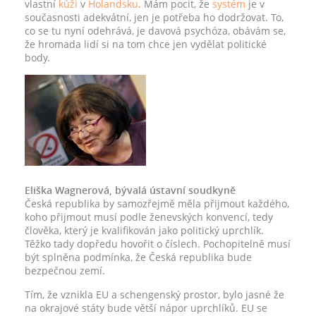
vlastní
kůži
v
Holandsku
. Mám pocit, že
systém
je v
současnosti adekvátní, jen je potřeba ho dodržovat. To,
co se tu nyní odehrává, je davová psychóza, obávám se,
že hromada lidí si na tom chce jen vydělat politické
body.
Eliška Wagnerová, bývalá ústavní soudkyně
Česká republika by samozřejmě měla přijmout každého,
koho přijmout musí podle ženevských konvencí, tedy
člověka, který je kvalifikován jako politický uprchlík.
Těžko tady dopředu hovořit o číslech. Pochopitelně musí
být splněna podmínka, že Česká republika bude
bezpečnou zemí.
Tím, že vznikla EU a schengenský prostor, bylo jasné že
na okrajové státy bude větší nápor uprchlíků. EU se