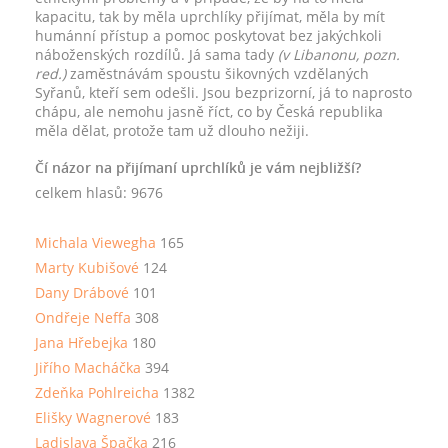
kapacitu, tak by měla uprchlíky přijímat, měla by mít
humánní přístup a pomoc poskytovat bez jakýchkoli
náboženských rozdílů. Já sama tady
(v Libanonu, pozn.
red.)
zaměstnávám spoustu šikovných vzdělaných
Syřanů, kteří sem odešli. Jsou bezprizorní, já to naprosto
chápu, ale nemohu jasně říct, co by Česká republika
měla dělat, protože tam už dlouho nežiji.
Čí názor na přijímaní uprchlíků je vám nejbližší?
celkem hlasů: 9676
Michala Viewegha
165
Marty Kubišové
124
Dany Drábové
101
Ondřeje Neffa
308
Jana Hřebejka
180
Jiřího Macháčka
394
Zdeňka Pohlreicha
1382
Elišky Wagnerové
183
Ladislava Špačka
216