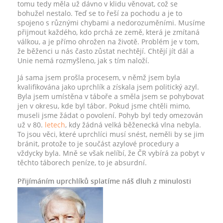
tomu tedy měla už dávno v klidu věnovat, což se
bohužel nestalo. Teď se to řeší za pochodu a je to
spojeno s různými chybami a nedorozuměními. Musíme
přijmout každého, kdo prchá ze země, která je zmítaná
válkou, a je přímo ohrožen na životě. Problém je v tom,
že běženci u nás často zůstat nechtějí. Chtějí jít dál a
Unie nemá rozmyšleno, jak s tím naloží.
Já sama jsem prošla procesem, v němž jsem byla
kvalifikována jako uprchlík a získala jsem politický azyl.
Byla jsem umístěna v táboře a směla jsem se pohybovat
jen v okresu, kde byl tábor. Pokud jsme chtěli mimo,
museli jsme žádat o povolení. Pohyb byl tedy omezován
už v 80.
letech
, kdy žádná velká běženecká vlna nebyla.
To jsou věci, které uprchlíci musí snést, neměli by se jim
bránit, protože to je součást azylové procedury a
vždycky byla. Mně se však nelíbí, že ČR vybírá za pobyt v
těchto táborech peníze, to je absurdní.
Přijímáním uprchlíků splatíme náš dluh z minulosti