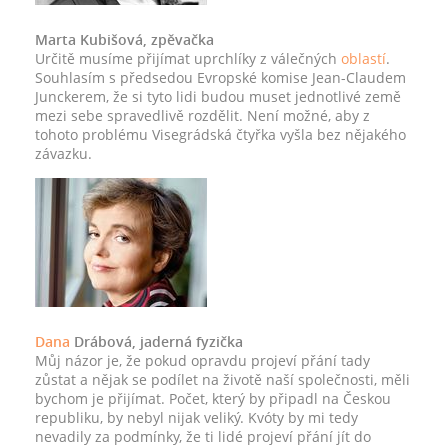
Marta Kubišová, zpěvačka
Určitě musíme přijímat uprchlíky z válečných
oblastí
.
Souhlasím s předsedou Evropské komise Jean-Claudem
Junckerem, že si tyto lidi budou muset jednotlivé země
mezi sebe spravedlivě rozdělit. Není možné, aby z
tohoto problému Visegrádská čtyřka vyšla bez nějakého
závazku.
Dana
Drábová, jaderná fyzička
Můj názor je, že pokud opravdu projeví přání tady
zůstat a nějak se podílet na životě naší společnosti, měli
bychom je přijímat. Počet, který by připadl na Českou
republiku, by nebyl nijak veliký. Kvóty by mi tedy
nevadily za podmínky, že ti lidé projeví přání jít do