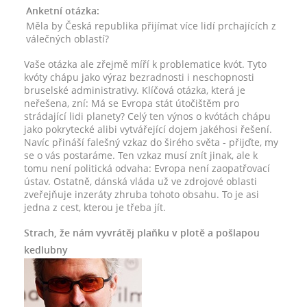
Anketní otázka:
Měla by Česká republika přijímat více lidí prchajících z
válečných oblastí?
Vaše otázka ale zřejmě míří k problematice kvót. Tyto
kvóty chápu jako výraz bezradnosti i neschopnosti
bruselské administrativy. Klíčová otázka, která je
neřešena, zní: Má se Evropa stát útočištěm pro
strádající lidi planety? Celý ten výnos o kvótách chápu
jako pokrytecké alibi vytvářející dojem jakéhosi řešení.
Navíc přináší falešný vzkaz do širého světa - přijďte, my
se o vás postaráme. Ten vzkaz musí znít jinak, ale k
tomu není politická odvaha: Evropa není zaopatřovací
ústav. Ostatně, dánská vláda už ve zdrojové oblasti
zveřejňuje inzeráty zhruba tohoto obsahu. To je asi
jedna z cest, kterou je třeba jít.
Strach, že nám vyvrátěj plaňku v plotě a pošlapou
kedlubny