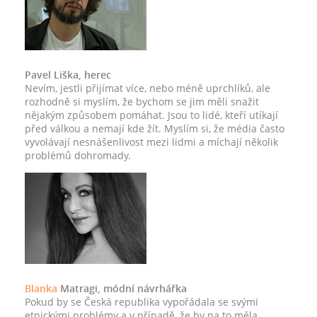
Pavel Liška, herec
Nevím, jestli přijímat více, nebo méně uprchlíků, ale
rozhodně si myslím, že bychom se jim měli snažit
nějakým způsobem pomáhat. Jsou to lidé, kteří utíkají
před válkou a nemají kde žít. Myslím si, že média často
vyvolávají nesnášenlivost mezi lidmi a míchají několik
problémů dohromady.
Blanka
Matragi, módní návrhářka
Pokud by se Česká republika vypořádala se svými
etnickými problémy a v případě, že by na to měla