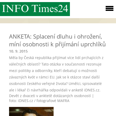
ANKETA: Splacení dluhu i ohrožení,
míní osobnosti k přijímání uprchlíků
10. 9. 2015
Měla by Česká republika přijímat více lidí prchajících z
válečných oblastí? Tato otázka v současnosti rezonuje
mezi politiky a odborníky, kteří debatují o možnosti
závazných kvót v rámci EU. Jak se k otázce staví další
osobnosti českého veřejné života? Umělci, spisovatelé
ale i lékař či návrhářka odpovídali v anketě iDNES.cz.
Devět z dvaceti v anktetě dotázaných osobností
|
foto:
iDNES.cz / fotografové MAFRA