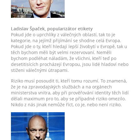
Ladislav Špaček, popularizátor etikety
Pokud jde o uprchlíky z válečných oblastí, tak to je
kategorie, na jejímž přijímání se shodne celá Evropa.
Pokud jde o ty, kteří hledají lepší živobytí v Evropě, tak u
těch bychom měli být velmi rezervovaní. Neměli
bychom podléhat náladám, že všichni, kteří teď po
desetitisících procházejí Evropou, jsou lidé hladoví nebo
stiženi válečnými útrapami.
Riziko musí posoudit ti, kteří tomu rozumí. To znamená,
že je na zpravodajských službách a na orgánech
ministerstva vnitra, aby při prověřování identity těch lidí
dělali maximum pro to, aby se případné riziko omezilo.
Nikdo z nás jinak nemůže říct, co je, nebo není riziko.