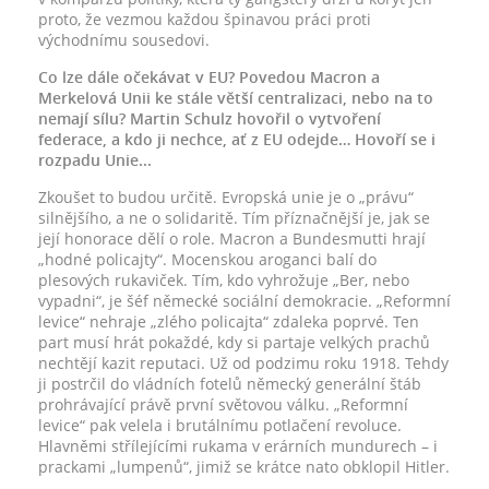
proto, že vezmou každou špinavou práci proti
východnímu sousedovi.
Co lze dále očekávat v EU? Povedou Macron a
Merkelová Unii ke stále větší centralizaci, nebo na to
nemají sílu? Martin Schulz hovořil o vytvoření
federace, a kdo ji nechce, ať z EU odejde… Hovoří se i
rozpadu Unie...
Zkoušet to budou určitě. Evropská unie je o „právu“
silnějšího, a ne o solidaritě. Tím příznačnější je, jak se
její honorace dělí o role. Macron a Bundesmutti hrají
„hodné policajty“. Mocenskou aroganci balí do
plesových rukaviček. Tím, kdo vyhrožuje „Ber, nebo
vypadni“, je šéf německé sociální demokracie. „Reformní
levice“ nehraje „zlého policajta“ zdaleka poprvé. Ten
part musí hrát pokaždé, kdy si partaje velkých prachů
nechtějí kazit reputaci. Už od podzimu roku 1918. Tehdy
ji postrčil do vládních fotelů německý generální štáb
prohrávající právě první světovou válku. „Reformní
levice“ pak velela i brutálnímu potlačení revoluce.
Hlavněmi střílejícími rukama v erárních mundurech – i
prackami „lumpenů“, jimiž se krátce nato obklopil Hitler.