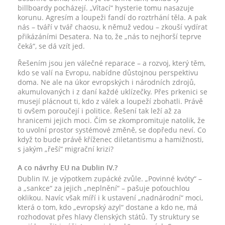
billboardy pocházejí. „Vítací“ hysterie tomu nasazuje
korunu. Agresím a loupeži fandí do roztrhání těla. A pak
nás – tváří v tvář chaosu, k němuž vedou – zkouší vydírat
přikázáními Desatera. Na to, že „nás to nejhorší teprve
čeká“, se dá vzít jed.
Řešením jsou jen válečné reparace – a rozvoj, který těm,
kdo se valí na Evropu, nabídne důstojnou perspektivu
doma. Ne ale na úkor evropských i národních zdrojů,
akumulovaných i z daní každé uklízečky. Přes prkenici se
musejí plácnout ti, kdo z válek a loupeží zbohatli. Právě
ti ovšem poroučejí i politice. Řešení tak leží až za
hranicemi jejich moci. Čím se zkompromituje natolik, že
to uvolní prostor systémové změně, se dopředu neví. Co
když to bude právě kříženec diletantismu a hamižnosti,
s jakým „řeší“ migrační krizi?
A co návrhy EU na Dublin IV.?
Dublin IV. je výpotkem zupácké zvůle. „Povinné kvóty“ –
a „sankce“ za jejich „neplnění“ – pašuje poťouchlou
oklikou. Navíc však míří i k ustavení „nadnárodní“ moci,
která o tom, kdo „evropský azyl“ dostane a kdo ne, má
rozhodovat přes hlavy členských států. Ty struktury se