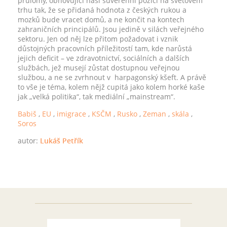
průlomy, obnovující naši suverénní pozici na světovém
trhu tak, že se přidaná hodnota z českých rukou a
mozků bude vracet domů, a ne končit na kontech
zahraničních principálů. Jsou jedině v silách veřejného
sektoru. Jen od něj lze přitom požadovat i vznik
důstojných pracovních příležitostí tam, kde narůstá
jejich deficit – ve zdravotnictví, sociálních a dalších
službách, jež musejí zůstat dostupnou veřejnou
službou, a ne se zvrhnout v harpagonský kšeft. A právě
to vše je téma, kolem nějž cupitá jako kolem horké kaše
jak „velká politika“, tak mediální „mainstream“.
Babiš
,
EU
,
imigrace
,
KSČM
,
Rusko
,
Zeman
,
skála
,
Soros
autor:
Lukáš Petřík