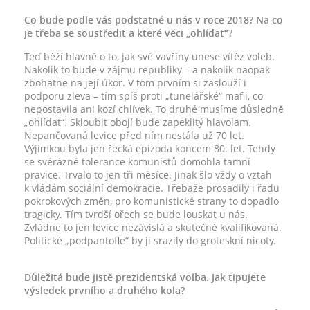
Co bude podle vás podstatné u nás v roce 2018? Na co
je třeba se soustředit a které věci „ohlídat“?
Teď běží hlavně o to, jak své vavříny unese vítěz voleb.
Nakolik to bude v zájmu republiky – a nakolik naopak
zbohatne na její úkor. V tom prvním si zaslouží i
podporu zleva – tím spíš proti „tunelářské“ mafii, co
nepostavila ani kozí chlívek. To druhé musíme důsledně
„ohlídat“. Skloubit obojí bude zapeklitý hlavolam.
Nepančovaná levice před ním nestála už 70 let.
Výjimkou byla jen řecká epizoda koncem 80. let. Tehdy
se svérázné tolerance komunistů domohla tamní
pravice. Trvalo to jen tři měsíce. Jinak šlo vždy o vztah
k vládám sociální demokracie. Třebaže prosadily i řadu
pokrokových změn, pro komunistické strany to dopadlo
tragicky. Tím tvrdší ořech se bude louskat u nás.
Zvládne to jen levice nezávislá a skutečně kvalifikovaná.
Politické „podpantofle“ by ji srazily do groteskní nicoty.
Důležitá bude jistě prezidentská volba. Jak tipujete
výsledek prvního a druhého kola?