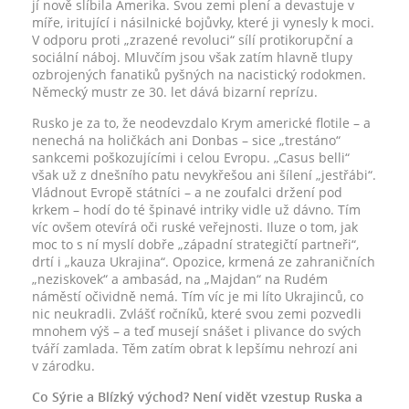
jí nově slíbila Amerika. Svou zemi plení a devastuje v
míře, iritující i násilnické bojůvky, které ji vynesly k moci.
V odporu proti „zrazené revoluci“ sílí protikorupční a
sociální náboj. Mluvčím jsou však zatím hlavně tlupy
ozbrojených fanatiků pyšných na nacistický rodokmen.
Německý mustr ze 30. let dává bizarní reprízu.
Rusko je za to, že neodevzdalo Krym americké flotile – a
nenechá na holičkách ani Donbas – sice „trestáno“
sankcemi poškozujícími i celou Evropu. „Casus belli“
však už z dnešního patu nevykřešou ani šílení „jestřábi“.
Vládnout Evropě státníci – a ne zoufalci držení pod
krkem – hodí do té špinavé intriky vidle už dávno. Tím
víc ovšem otevírá oči ruské veřejnosti. Iluze o tom, jak
moc to s ní myslí dobře „západní strategičtí partneři“,
drtí i „kauza Ukrajina“. Opozice, krmená ze zahraničních
„neziskovek“ a ambasád, na „Majdan“ na Rudém
náměstí očividně nemá. Tím víc je mi líto Ukrajinců, co
nic neukradli. Zvlášť ročníků, které svou zemi pozvedli
mnohem výš – a teď musejí snášet i plivance do svých
tváří zamlada. Těm zatím obrat k lepšímu nehrozí ani
v zárodku.
Co Sýrie a Blízký východ? Není vidět vzestup Ruska a