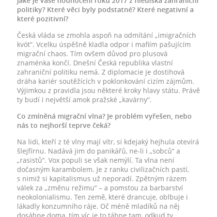
Jaké je vaše hodnocení roku 2017 z hlediska zahraniční
politiky? Které věci byly podstatné? Které negativní a
které pozitivní?
Česká vláda se zmohla aspoň na odmítání „imigračních
kvót“. Vcelku úspěšně kladla odpor i mafiím pašujícím
migrační chaos. Tím ovšem důvod pro plusová
znaménka končí. Dnešní Česká republika vlastní
zahraniční politiku nemá. Z diplomacie je dostihová
dráha kariér soutěžících v poklonkování cizím zájmům.
Výjimkou z pravidla jsou některé kroky hlavy státu. Právě
ty budí i největší amok pražské „kavárny“.
Co zmíněná migrační vlna? Je problém vyřešen, nebo
nás to nejhorší teprve čeká?
Na lidi, kteří z té vlny mají vítr, si kdejaký hejhula otevírá
šlejfírnu. Nadává jim do panikářů, ne-li i „sobců“ a
„rasistů“. Vox populi se však nemýlí. Ta vlna není
dočasným karambolem. Je z ranku civilizačních pastí,
s nimiž si kapitalismus už neporadí. Zpětným rázem
válek za „změnu režimu“ – a pomstou za barbarství
neokolonialismu. Ten země, které drancuje, oblbuje i
lákadly konzumního ráje. Oč méně mladíků na něj
dosáhne doma, tím víc je to táhne tam, odkud ty