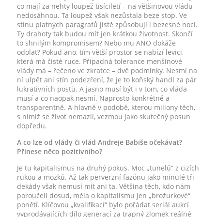
co mají za nehty loupež tisíciletí – na většinovou vládu
nedosáhnou. Ta loupež však nezůstala beze stop. Ve
stínu platných paragrafů jistě způsobují i bezesné noci.
Ty drahoty tak budou mít jen krátkou životnost. Skončí
to shnilým kompromisem? Nebo mu ANO dokáže
odolat? Pokud ano, tím větší prostor se nabízí levici,
která má čisté ruce. Případná tolerance menšinové
vlády má – řečeno ve zkratce – dvě podmínky. Nesmí na
ní ulpět ani stín podezření, že je to koňský handl za pár
lukrativních postů. A jasno musí být i v tom, co vláda
musí a co naopak nesmí. Naprosto konkrétně a
transparentně. A hlavně v podobě, kterou miliony těch,
s nimiž se život nemazlí, vezmou jako skutečný posun
dopředu.
A co lze od vlády či vlád Andreje Babiše očekávat?
Přinese něco pozitivního?
Je tu kapitalismus na druhý pokus. Moc „tunelů“ z cizích
rukou a mozků. Až tak perverzní fazónu jako minulé tři
dekády však nemusí mít ani ta. Většina těch, kdo nám
poroučeli dosud, měla o kapitalismu jen „brožurkové“
ponětí. Klíčovou „kvalifikací“ bylo pořádat seriál aukcí
vyprodávajících dílo generací za trapný zlomek reálné