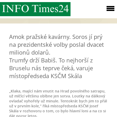
Amok pražské kavárny. Soros jí prý
na prezidentské volby poslal dvacet
milionů dolarů.
Trumfy drží Babiš. To nejhorší z
Bruselu nás teprve čeká, varuje
místopředseda KSČM Skála
„Klaka, mající nám vnutit na Hrad povolného satrapu,
už mlčící většinu oblbne jen sotva. Loutky na dálkový
ovladač vyhořely už minule. Tentokrát bych jim to přál
už v prvním kole,“ říká místopředseda KSČM Josef
Skála v rozhovoru o tom, co bylo hlavní loni a na co si
dát pozor letos.