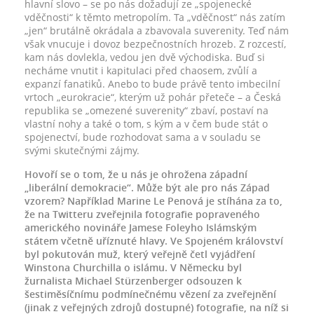
hlavní slovo – se po nás dožadují ze „spojenecké
vděčnosti“ k těmto metropolím. Ta „vděčnost“ nás zatím
„jen“ brutálně okrádala a zbavovala suverenity. Teď nám
však vnucuje i dovoz bezpečnostních hrozeb. Z rozcestí,
kam nás dovlekla, vedou jen dvě východiska. Buď si
necháme vnutit i kapitulaci před chaosem, zvůlí a
expanzí fanatiků. Anebo to bude právě tento imbecilní
vrtoch „eurokracie“, kterým už pohár přeteče – a Česká
republika se „omezené suverenity“ zbaví, postaví na
vlastní nohy a také o tom, s kým a v čem bude stát o
spojenectví, bude rozhodovat sama a v souladu se
svými skutečnými zájmy.
Hovoří se o tom, že u nás je ohrožena západní
„liberální demokracie“. Může být ale pro nás Západ
vzorem? Například Marine Le Penová je stíhána za to,
že na Twitteru zveřejnila fotografie popraveného
amerického novináře Jamese Foleyho Islámským
státem včetně uříznuté hlavy. Ve Spojeném království
byl pokutován muž, který veřejně četl vyjádření
Winstona Churchilla o islámu. V Německu byl
žurnalista Michael Stürzenberger odsouzen k
šestiměsíčnímu podmínečnému vězení za zveřejnění
(jinak z veřejných zdrojů dostupné) fotografie, na níž si