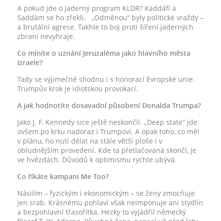
A pokud jde o jaderný program KLDR? Kaddáfí a
Saddám se ho zřekli. „Odměnou“ byly politické vraždy –
a brutální agrese. Takhle to boj proti šíření jaderných
zbraní nevyhraje.
Co míníte o uznání Jeruzaléma jako hlavního města
Izraele?
Tady se výjimečně shodnu i s honorací Evropské unie.
Trumpův krok je idiotskou provokací.
A jak hodnotíte dosavadní působení Donalda Trumpa?
Jako J. F. Kennedy sice ještě neskončil. „Deep state“ jde
ovšem po krku nadoraz i Trumpovi. A opak toho, co měl
v plánu, ho nutí dělat na stále větší ploše i v
obludnějším provedení. Kde ta přetlačovaná skončí, je
ve hvězdách. Důvodů k optimismu rychle ubývá.
Co říkáte kampani Me Too?
Násilím – fyzickým i ekonomickým – se ženy zmocňuje
jen srab. Krásnému pohlaví však neimponuje ani stydlín
a bezpohlavní třasořitka. Hezky to vyjádřil německý