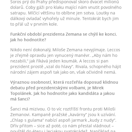
Soros prý do Prahy předisponoval skoro dvacet milionů
dolarů. Coby gáži pro klaku mající nám vnutit povolného
satrapu. Mlčící většinu to oblbne jen sotva. Loutky na
dálkový ovladač vyhořely už minule. Tentokrát bych jim
to přál už v prvním kole.
Funkční období prezidenta Zemana se chýlí ke konci.
Jak ho hodnotíte?
Nikdo není dokonalý, Miloše Zemana nevyjímaje. Leccos
je zřejmě opravdu jen vynucený manévr. „Aby nám ho
nezabili,“ jak říkává jeden koumák. A leccos si pan
prezident prostě „vzal do hlavy“. Rivala, schopného hájit
národní zájem aspoň tak jako on, však očividně nemá.
Výraznou osobností, která rozčeřila doposud klidnou
debatu před prezidentskými volbami, je Mirek
Topolánek. Jak ho hodnotíte jako kandidáta a jakou
má šanci?
Šanci má mizivou. O to víc roztříští frontu proti Miloši
Zemanovi. Kampaně pražské „kavárny“ jsou k uzívání.
„Chlap s gulama“ nabízí aspoň jarmark „kudy z nudy“.
Dřív přitom – sice až poté, co nám přestal vládnout –
pouštěl do éteru i lecjakou svatokrádež. Například na