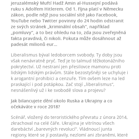
jeruzalémský Muftí Hadž Amin al-Hussejní podává
ruku s Adolfem Hitlerem. Od 1. října platí v Německu
zákon, podle nějž jsou sociální sítě jako Facebook,
YouTube nebo Twitter povinny do 24 hodin odstranit
ze svých stránek „kriminální obsah“, například
„pomluvy“, a to bez ohledu na to, zda jsou zveřejněná
fakta pravdivá, či nikoli. Pokuta může dosáhnout až
padesát milionů eur…
Liberalismus býval ledoborcem svobody. Ty doby jsou
však nenávratně pryč. Teď je to talmud těžkotonážního
pokrytectví. Už nestraní jen přesilovce mamonu proti
lidským lidským právům. Stále bezostyšněji se uchyluje i
k arogantní prohibici a cenzuře. Tím ovšem leze na led
praskající i pod potápkou. Zač stojí „liberalismus“,
nesnášenlivý už i ke svobodě slova a projevu?
Jak bilancujete dění okolo Ruska a Ukrajiny a co
očekáváte v roce 2018?
Scénář, vložený do teroristického převratu z února 2014,
zkrachoval na celé čáře. Ukrajina je vitrínou všech
darebáctví „barevných revolucí“. Vládnoucí junta
regiony, které se jí postavily, nezlomí ani zbraněmi, které