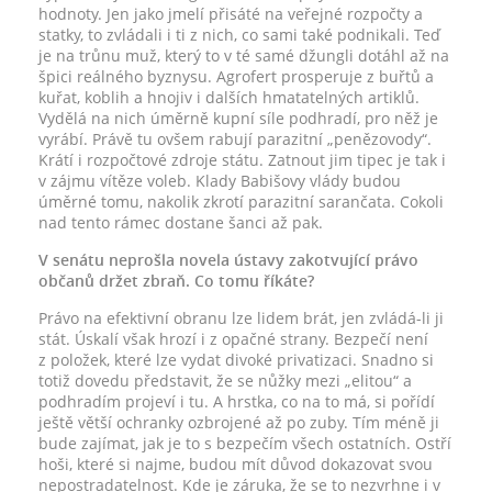
hodnoty. Jen jako jmelí přisáté na veřejné rozpočty a
statky, to zvládali i ti z nich, co sami také podnikali. Teď
je na trůnu muž, který to v té samé džungli dotáhl až na
špici reálného byznysu. Agrofert prosperuje z buřtů a
kuřat, koblih a hnojiv i dalších hmatatelných artiklů.
Vydělá na nich úměrně kupní síle podhradí, pro něž je
vyrábí. Právě tu ovšem rabují parazitní „penězovody“.
Krátí i rozpočtové zdroje státu. Zatnout jim tipec je tak i
v zájmu vítěze voleb. Klady Babišovy vlády budou
úměrné tomu, nakolik zkrotí parazitní sarančata. Cokoli
nad tento rámec dostane šanci až pak.
V senátu neprošla novela ústavy zakotvující právo
občanů držet zbraň. Co tomu říkáte?
Právo na efektivní obranu lze lidem brát, jen zvládá-li ji
stát. Úskalí však hrozí i z opačné strany. Bezpečí není
z položek, které lze vydat divoké privatizaci. Snadno si
totiž dovedu představit, že se nůžky mezi „elitou“ a
podhradím projeví i tu. A hrstka, co na to má, si pořídí
ještě větší ochranky ozbrojené až po zuby. Tím méně ji
bude zajímat, jak je to s bezpečím všech ostatních. Ostří
hoši, které si najme, budou mít důvod dokazovat svou
nepostradatelnost. Kde je záruka, že se to nezvrhne i v