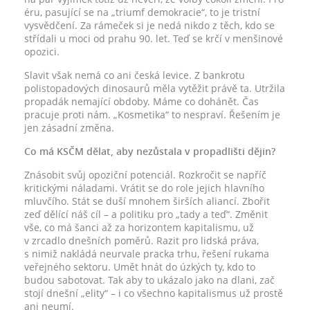
éru, pasující se na „triumf demokracie“, to je tristní
vysvědčení. Za rámeček si je nedá nikdo z těch, kdo se
střídali u moci od prahu 90. let. Teď se krčí v menšinové
opozici.
Slavit však nemá co ani česká levice. Z bankrotu
polistopadových dinosaurů měla vytěžit právě ta. Utržila
propadák nemající obdoby. Máme co dohánět. Čas
pracuje proti nám. „Kosmetika“ to nespraví. Řešením je
jen zásadní změna.
Co má KSČM dělat, aby nezůstala v propadlišti dějin?
Znásobit svůj opoziční potenciál. Rozkročit se napříč
kritickými náladami. Vrátit se do role jejich hlavního
mluvčího. Stát se duší mnohem širších aliancí. Zbořit
zeď dělící náš cíl – a politiku pro „tady a teď“. Změnit
vše, co má šanci až za horizontem kapitalismu, už
v zrcadlo dnešních poměrů. Razit pro lidská práva,
s nimiž nakládá neurvale pracka trhu, řešení rukama
veřejného sektoru. Umět hnát do úzkých ty, kdo to
budou sabotovat. Tak aby to ukázalo jako na dlani, zač
stojí dnešní „elity“ – i co všechno kapitalismus už prostě
ani neumí.