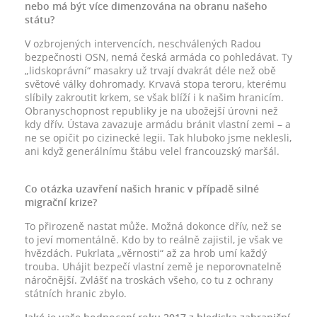
nebo má být více dimenzována na obranu našeho
státu?
V ozbrojených intervencích, neschválených Radou
bezpečnosti OSN, nemá česká armáda co pohledávat. Ty
„lidskoprávní“ masakry už trvají dvakrát déle než obě
světové války dohromady. Krvavá stopa teroru, kterému
slíbily zakroutit krkem, se však blíží i k našim hranicím.
Obranyschopnost republiky je na ubožejší úrovni než
kdy dřív. Ústava zavazuje armádu bránit vlastní zemi – a
ne se opičit po cizinecké legii. Tak hluboko jsme neklesli,
ani když generálnímu štábu velel francouzský maršál.
Co otázka uzavření našich hranic v případě silné
migrační krize?
To přirozeně nastat může. Možná dokonce dřív, než se
to jeví momentálně. Kdo by to reálně zajistil, je však ve
hvězdách. Pukrlata „věrnosti“ až za hrob umí každý
trouba. Uhájit bezpečí vlastní země je neporovnatelně
náročnější. Zvlášť na troskách všeho, co tu z ochrany
státních hranic zbylo.