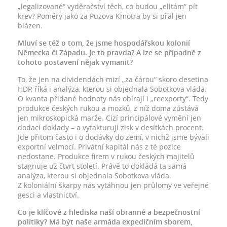
„legalizované“ vyděračství těch, co budou „elitám“ pít
krev? Poměry jako za Puzova Kmotra by si přál jen
blázen.
Mluví se též o tom, že jsme hospodářskou kolonií
Německa či Západu. Je to pravda? A lze se případně z
tohoto postavení nějak vymanit?
To, že jen na dividendách mizí „za čárou“ skoro desetina
HDP, říká i analýza, kterou si objednala Sobotkova vláda.
O kvanta přidané hodnoty nás obírají i „reexporty“. Tedy
produkce českých rukou a mozků, z níž doma zůstává
jen mikroskopická marže. Cizí principálové vymění jen
dodací doklady – a vyfakturují zisk v desítkách procent.
Jde přitom často i o dodávky do zemí, v nichž jsme bývali
exportní velmocí. Privátní kapitál nás z té pozice
nedostane. Produkce firem v rukou českých majitelů
stagnuje už čtvrt století. Právě to dokládá ta samá
analýza, kterou si objednala Sobotkova vláda.
Z koloniální škarpy nás vytáhnou jen průlomy ve veřejné
gesci a vlastnictví.
Co je klíčové z hlediska naší obranné a bezpečnostní
politiky? Má být naše armáda expedičním sborem,