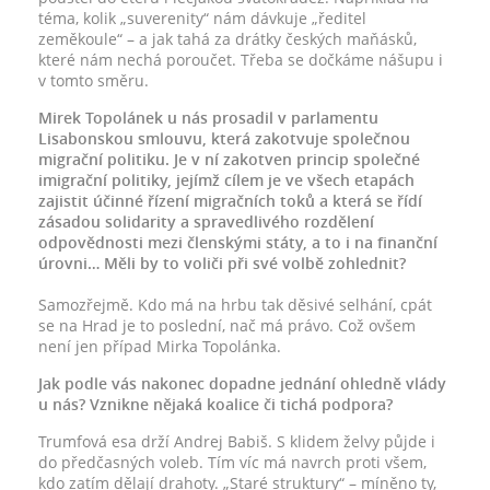
téma, kolik „suverenity“ nám dávkuje „ředitel
zeměkoule“ – a jak tahá za drátky českých maňásků,
které nám nechá poroučet. Třeba se dočkáme nášupu i
v tomto směru.
Mirek Topolánek u nás prosadil v parlamentu
Lisabonskou smlouvu, která zakotvuje společnou
migrační politiku. Je v ní zakotven princip společné
imigrační politiky, jejímž cílem je ve všech etapách
zajistit účinné řízení migračních toků a která se řídí
zásadou solidarity a spravedlivého rozdělení
odpovědnosti mezi členskými státy, a to i na finanční
úrovni… Měli by to voliči při své volbě zohlednit?
Samozřejmě. Kdo má na hrbu tak děsivé selhání, cpát
se na Hrad je to poslední, nač má právo. Což ovšem
není jen případ Mirka Topolánka.
Jak podle vás nakonec dopadne jednání ohledně vlády
u nás? Vznikne nějaká koalice či tichá podpora?
Trumfová esa drží Andrej Babiš. S klidem želvy půjde i
do předčasných voleb. Tím víc má navrch proti všem,
kdo zatím dělají drahoty. „Staré struktury“ – míněno ty,