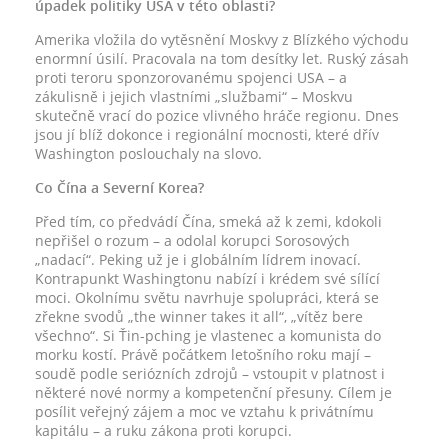
úpadek politiky USA v této oblasti?
Amerika vložila do vytěsnění Moskvy z Blízkého východu
enormní úsilí. Pracovala na tom desítky let. Ruský zásah
proti teroru sponzorovanému spojenci USA – a
zákulisně i jejich vlastními „službami“ – Moskvu
skutečně vrací do pozice vlivného hráče regionu. Dnes
jsou jí blíž dokonce i regionální mocnosti, které dřív
Washington poslouchaly na slovo.
Co Čína a Severní Korea?
Před tím, co předvádí Čína, smeká až k zemi, kdokoli
nepřišel o rozum – a odolal korupci Sorosových
„nadací“. Peking už je i globálním lídrem inovací.
Kontrapunkt Washingtonu nabízí i krédem své sílící
moci. Okolnímu světu navrhuje spolupráci, která se
zřekne svodů „the winner takes it all“, „vítěz bere
všechno“. Si Ťin-pching je vlastenec a komunista do
morku kostí. Právě počátkem letošního roku mají –
soudě podle seriózních zdrojů – vstoupit v platnost i
některé nové normy a kompetenční přesuny. Cílem je
posílit veřejný zájem a moc ve vztahu k privátnímu
kapitálu – a ruku zákona proti korupci.