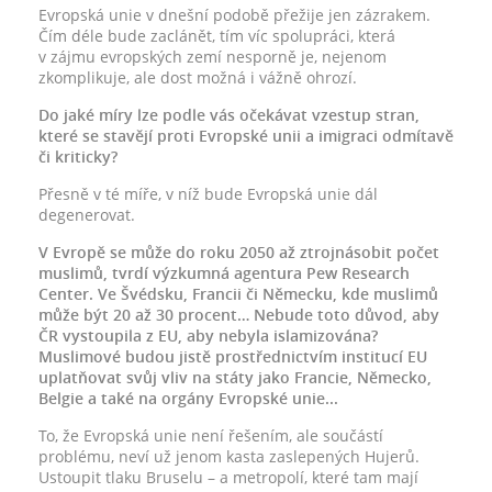
Evropská unie v dnešní podobě přežije jen zázrakem.
Čím déle bude zaclánět, tím víc spolupráci, která
v zájmu evropských zemí nesporně je, nejenom
zkomplikuje, ale dost možná i vážně ohrozí.
Do jaké míry lze podle vás očekávat vzestup stran,
které se stavějí proti Evropské unii a imigraci odmítavě
či kriticky?
Přesně v té míře, v níž bude Evropská unie dál
degenerovat.
V Evropě se může do roku 2050 až ztrojnásobit počet
muslimů, tvrdí výzkumná agentura Pew Research
Center. Ve Švédsku, Francii či Německu, kde muslimů
může být 20 až 30 procent… Nebude toto důvod, aby
ČR vystoupila z EU, aby nebyla islamizována?
Muslimové budou jistě prostřednictvím institucí EU
uplatňovat svůj vliv na státy jako Francie, Německo,
Belgie a také na orgány Evropské unie...
To, že Evropská unie není řešením, ale součástí
problému, neví už jenom kasta zaslepených Hujerů.
Ustoupit tlaku Bruselu – a metropolí, které tam mají