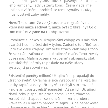
mají hemžit i gážisty „neziskovek“, pasených Sorosem a
jeho kumpány. Tady už žerty končí. Česká vláda, má-li
uniknout věčnému prokletí, se tomu vynálezu zkázy
musí postavit zuby nehty.
Hovoří se o tom, že velký exodus a migrační vlna,
která nás může zachvátit, může být i z Ukrajiny? Co o
tom míníte? A jsme na to připraveni?
Promluvte si někdy s ukrajinskými chlapy, co u nás dřou
dvanáct hodin a šest dní v týdnu. Žadoní o tu příležitost
i pro své další krajany. Tím větší strach však mají z toho,
že se k nám začnou valit i ukrajinské mafie. Terorizovaly
by je i nás. Mafiím ovšem říká „pane“ i ukrajinský stát.
Tím složitější nároky to poklade na naše úřady
vystavující pracovní víza.
Existenční poměry milionů Ukrajinců se propadají do
„třetího světa“. Ukrajina je sice vyrabovaná na kost. Její
lidský kapitál a dary přírody však nebyli s to srazit až
k nule ani „postsovětští“ gangsteři. Až se jich Ukrajinci
zbaví, čeká je spousta práce doma. Země, zbavená
korupčních chapadel, se z dnešní mizérie probere.
Právě to je i v našem národním zájmu. A ne panáčkovat
v komparzu politiky, která ty gangstery drží u koryt jen