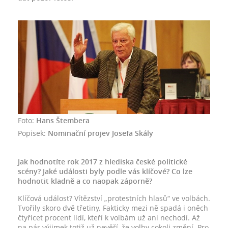
Foto:
Hans Štembera
Popisek:
Nominační projev Josefa Skály
Jak hodnotíte rok 2017 z hlediska české politické
scény? Jaké události byly podle vás klíčové? Co lze
hodnotit kladně a co naopak záporně?
Klíčová událost? Vítězství „protestních hlasů“ ve volbách.
Tvořily skoro dvě třetiny. Fakticky mezi ně spadá i oněch
čtyřicet procent lidí, kteří k volbám už ani nechodí. Až
na pár výjimek totiž už nevěří, že volby cokoli změní. Pro