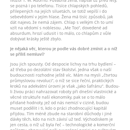
filozof T. W. Adorno. Půvabná žena, napsal už před lety,
se pozná i po telefonu. Tisíce chlapských pohledů,
přilepených na jejích siluetách, se totiž vepíší i do
sebevědomí v jejím hlase. Žena má tisíc způsobů, jak
dát najevo, že nemá zájem. Chlap s velkým Ch to umí
vzít na vědomí s noblesou. „Me Too“, dovedené ad
absurdum, hrozí udusit i to málo, co chlapům z vůle
dobývat krásky ještě zbylo.
Je nějaká věc, kterou je podle vás dobré zmínit a o níž
se příliš nemluví?
Jsou jich spousty. Od despocie lichvy na trhu bydlení –
až třeba po dezolátní stav školství. Jedna však o naší
budoucnosti rozhodne ještě víc. Mám na mysli „čtvrtou
průmyslovou revoluci“, o níž se sice řeční, praktických
kroků na adekvátní úrovni je však „jako šafránu“. Budou-
li živou práci nahrazovat roboty při dnešní vlastnické a
věcné struktuře naší ekonomiky, pak se o to málo
přidané hodnoty, jež od nás nemizí v cizině, budou
muset podělit i ti, kdo o práci zhodnocující kapitál
přijdou. Tím méně zbude na starobní důchody i jiné
dávky těch, kdo na nich závisí už teď. Východiskem je
jen cesta, o níž už byla řeč – technologické a komerční