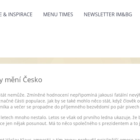
 & INSPIRACE
MENU TIMES
NEWSLETTER IM&BG
by mění Česko
c stát nemůže. Zmíněné hodnocení nepřipomíná jakousi fatální nevý
značné části populace. Jak by se také mohlo něco stát, když člověk o
níka a večer se propadne do příjemného bezvědomí po pár pivech
 letech mnoho nestalo. Letos se však od prvního ledna ukazuje, že 
e jen nějak posunout. Má to něco společného s prezidentem a to je
ent Václav Klaus amnestii a tím znovu probudil nejsilnější emoce za