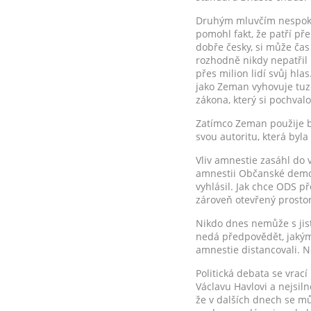
Druhým mluvčím nespokoj
pomohl fakt, že patří pře
dobře česky, si může čas
rozhodně nikdy nepatřil 
přes milion lidí svůj hl
jako Zeman vyhovuje tuz
zákona, který si pochval
Zatímco Zeman použije br
svou autoritu, která byl
Vliv amnestie zasáhl do 
amnestii Občanské demok
vyhlásil. Jak chce ODS př
zároveň otevřený prostor
Nikdo dnes nemůže s jist
nedá předpovědět, jakým 
amnestie distancovali. 
Politická debata se vrac
Václavu Havlovi a nejsil
že v dalších dnech se mů