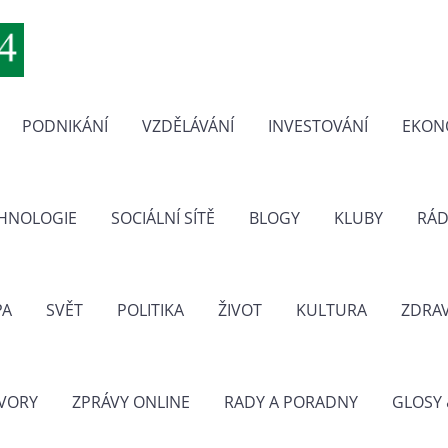
PODNIKÁNÍ
VZDĚLÁVÁNÍ
INVESTOVÁNÍ
EKON
CHNOLOGIE
SOCIÁLNÍ SÍTĚ
BLOGY
KLUBY
RÁD
PA
SVĚT
POLITIKA
ŽIVOT
KULTURA
ZDRAV
VORY
ZPRÁVY ONLINE
RADY A PORADNY
GLOSY 