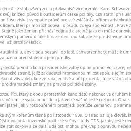
enců se stal ovšem zcela překvapivě vicepremiér Karel Schwarze
s svůj knížecí původ k outsiderům české politiky. Cizí státní přísluš
 od času získat sympatie právě pro své zvláštní a přitom aristokrati
k lidem, kteří přímo rozhodovali o osudu zdejší společnosti. Právě
as. Stejně jako Zeman přichází odjinud a stejně jako on může obnovi
emským poměrům také tím, že není radikál, ale že představuje um
oval už Jaroslav Hašek.
utální sílu, aby vládu postavil do latě, Schwarzenberg může k umra
a založena před staletími jeho předky.
výsledků prvního kola prezidentské volby úplně přímo. Voliči zřejmě
ratické straně, jejíž zakladatel hromadnou milost spolu s jejím 
ekonat vliv voleb, kde získala jen dvě a půl procenta, to je vážná ot
 pro dramatické změny na pravici politické scény.
otou říci, který z obou protestních kandidátů nakonec ve druhém ko
směrem se vydá amnestie a jak velké vášně ještě rozbouří. Oba kan
Není jasné, jak v rozbouřeném prostředí pomůže Zemanovi po amne
í ke svým kořenům těsně po listopadu 1989. O Hrad usiluje člověk, k
nější konstanta tuzemské politické scény – tedy ODS, jakoby ještě n
že stát cokoliv a že další události mohou překvapit opravdu nečeka