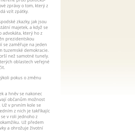
vé zprávy o tom, který z
dá vzít zpátky.
spodské zkazky, jak jsou
 státní majetek, a když se
 advokáta, který ho z
něn prezidentskou
ií se zaměřuje na jeden
vem tuzemské demokracie.
horší než samotné tunely.
terých oblastech veřejné
čit.
akýkoli pokus o změnu
tek a hněv se nakonec
dávají občanům možnost
. Už v prvním kole se
edním z nich je takříkajíc
 se v roli jednoho z
ím okamžiku. Už předem
vky a ohrožuje životní