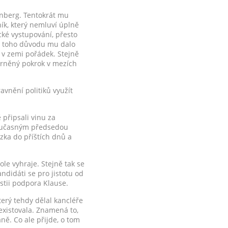
nberg. Tentokrát mu
ník, který nemluví úplně
cké vystupování, přesto
 z toho důvodu mu dalo
t v zemi pořádek. Stejně
írněný pokrok v mezích
vnění politiků využít
 připsali vinu za
současným předsedou
ázka do příštích dnů a
le vyhraje. Stejně tak se
didáti se pro jistotu od
stii podpora Klause.
terý tehdy dělal kancléře
eexistovala. Znamená to,
ně. Co ale přijde, o tom