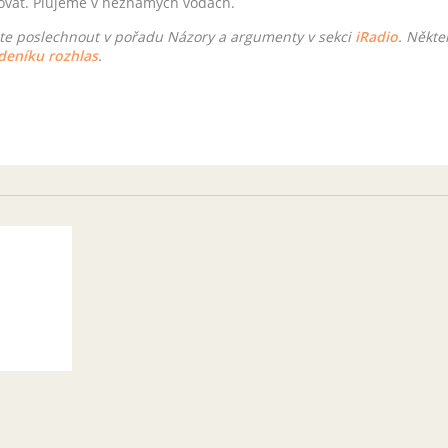
lovat. Plujeme v neznámých vodách.
te poslechnout v pořadu Názory a argumenty v sekci
iRadio
. Někte
deníku rozhlas
.