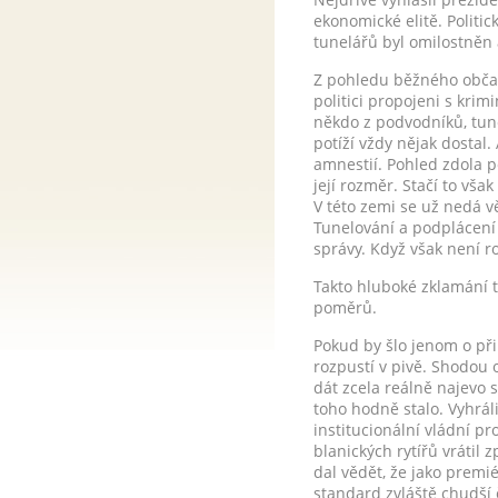
ekonomické elitě. Politi
tunelářů byl omilostněn 
Z pohledu běžného občana 
politici propojeni s krimi
někdo z podvodníků, tune
potíží vždy nějak dostal
amnestií. Pohled zdola p
její rozměr. Stačí to v
V této zemi se už nedá vě
Tunelování a podplácení
správy. Když však není ro
Takto hluboké zklamání t
poměrů.
Pokud by šlo jenom o při
rozpustí v pivě. Shodou 
dát zcela reálně najevo 
toho hodně stalo. Vyhráli
institucionální vládní pr
blanických rytířů vrátil
dal vědět, že jako premi
standard zvláště chudší 