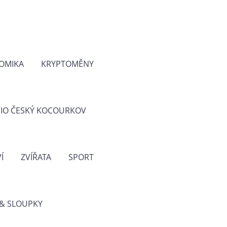
OMIKA
KRYPTOMĚNY
IO ČESKÝ KOCOURKOV
Í
ZVÍŘATA
SPORT
& SLOUPKY