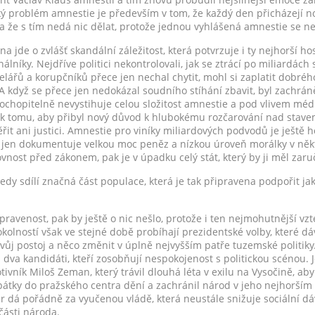
cký problém amnestie je především v tom, že každý den přicházejí no
a že s tím nedá nic dělat, protože jednou vyhlášená amnestie se ne
jde o zvlášť skandální záležitost, která potvrzuje i ty nejhorší ho
nálníky. Nejdříve politici nekontrolovali, jak se ztrácí po miliardách
lářů a korupčníků přece jen nechal chytit, mohl si zaplatit dobrého
. A když se přece jen nedokázal soudního stíhání zbavit, byl zachrá
ochopitelně nevystihuje celou složitost amnestie a pod vlivem méd
šak k tomu, aby přibyl nový důvod k hlubokému rozčarování nad sta
řit ani justici. Amnestie pro viníky miliardových podvodů je ještě 
 jen dokumentuje velkou moc peněz a nízkou úroveň morálky v něk
vnost před zákonem, pak je v úpadku celý stát, který by ji měl zaru
edy sdílí značná část populace, která je tak připravena podpořit j
pravenost, pak by ještě o nic nešlo, protože i ten nejmohutnější vz
okolností však ve stejné době probíhají prezidentské volby, které 
svůj postoj a něco změnit v úplně nejvyšším patře tuzemské politiky
 dva kandidáti, kteří zosobňují nespokojenost s politickou scénou. J
otivník Miloš Zeman, který trávil dlouhá léta v exilu na Vysočině, aby
 zpátky do pražského centra dění a zachránil národ v jeho nejhorš
ér dá pořádně za vyučenou vládě, která neustále snižuje sociální dá
části národa.