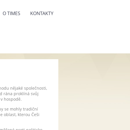
O TIMES
KONTAKTY
hodu nějaké společnosti,
d rána proklíná svůj
 v hospodě.
by se mohly tradiční
 oblast, kterou Češi
měřené proti politicko-