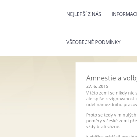
NEJLEPŠÍ Z NÁS
INFORMACE
VŠEOBECNÉ PODMÍNKY
Amnestie a vol
27. 6. 2015
V této zemi se nikdy ni
ale spíše rezignovanost 
úděl námezdního pracov
Proto se tedy v minulých
poměry v české zemi přec
vždy brali vážně.
Nejdříve vyhlásil prezid