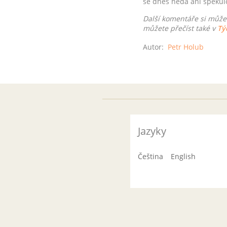
se dnes nedá ani speku
Další komentáře si může
můžete přečíst také v
Tý
Autor:
Petr Holub
Jazyky
Čeština
English