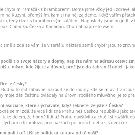
le chybí mi “smažák s bramborem“. Doma jsme vždy jedli zdravě, al
m na Ruzyni, přemýšlím, kam si na něj zajdeme. Když vařím přátelů
sika, tedy řízek s bramborovým salátem. Naposledy jsme ho jedli v
couz, Chilanka, Češka a Kanaďan. Chutnal naprosto všem.
cizině a zdá se vám, že v seriálu některé země chybí? Jsou to zrovna 
podělit o svoje názory a dojmy, napište nám na adresu cesivcizi
pište místo, kde žijete a důvod, proč jste do zahraničí odjeli. Ja
číte je česky?
 Budou to mít zábavné, narodit se do rodiny, kde se mluví francouzs
by moje děti češtinu ovládaly na úrovni rodilého mluvčího. Je to př
vní asociace, které slýcháváte, když řeknete, že jste z Česka?
doxně se mi zdá, že více lidí zná Prahu než Českou republiku jako ta
také dojem, že hodně lidí už Prahu navštívilo a chtějí si rozšířit 
dy slýchám o Krumlově, procházkách po horách nebo sjíždění řek.
ní politiku? Liší se politická kultura od té naší?