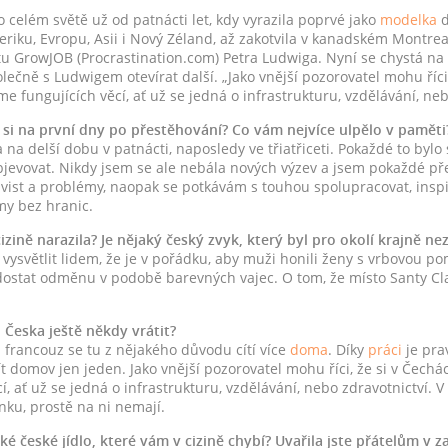
o celém světě už od patnácti let, kdy vyrazila poprvé jako
modelka
d
riku, Evropu, Asii i Nový Zéland, až zakotvila v kanadském Montrea
u GrowJOB (Procrastination.com) Petra Ludwiga. Nyní se chystá na d
lečně s Ludwigem otevírat další. „Jako vnější pozorovatel mohu říci
fungujících věcí, ať už se jedná o infrastrukturu, vzdělávání, nebo 
si na první dny po přestěhování? Co vám nejvíce ulpělo v paměti
na delší dobu v patnácti, naposledy ve třiatřiceti. Pokaždé to bylo 
jevovat. Nikdy jsem se ale nebála nových výzev a jsem pokaždé pře
ist a problémy, naopak se potkávám s touhou spolupracovat, inspi
my bez hranic.
cizině narazila? Je nějaký český zvyk, který byl pro okolí krajně ne
ysvětlit lidem, že je v pořádku, aby muži honili ženy s vrbovou pom
i dostat odměnu v podobě barevných vajec. O tom, že místo Santy C
 Česka ještě někdy vrátit?
l francouz se tu z nějakého důvodu cítí více
doma
. Díky
práci
je pra
omov jen jeden. Jako vnější pozorovatel mohu říci, že si v Čec
, ať už se jedná o infrastrukturu, vzdělávání, nebo zdravotnictví. V 
nku, prostě na ni nemají.
aké české jídlo, které vám v cizině chybí? Uvařila jste přátelům v z