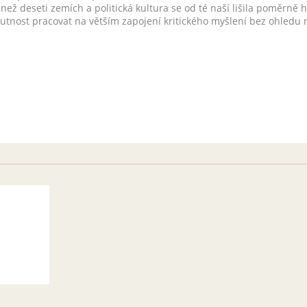
e než deseti zemích a politická kultura se od té naší lišila poměrně 
tnost pracovat na větším zapojení kritického myšlení bez ohledu n