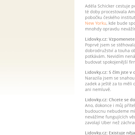
Adéla Schicker cestuje p
té doby procestovala Ame
pobočku českého institut
New Yorku
, kde bude spo
mnohdy opravdu nevážíme 
Lidovky.cz: Vzpomenete 
Poprvé jsem se stěhovala 
dobrodružství a touha ob
potkávám. Nevidím nenáv
budovat spokojenější fir
Lidovky.cz: S čím jste v 
Narazila jsem se snahou v
zadek a ještě za to měl
ani nemluvě.
Lidovky.cz: Chcete se do
Ano, dokonce i můj příte
budoucnu nebudeme mít d
nevážíme fungujících věcí
zavolají Uber než záchra
Lidovky.cz: Existuje něj