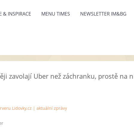
 & INSPIRACE
MENU TIMES
NEWSLETTER IM&BG
ěji zavolají Uber než záchranku, prostě na ni
er