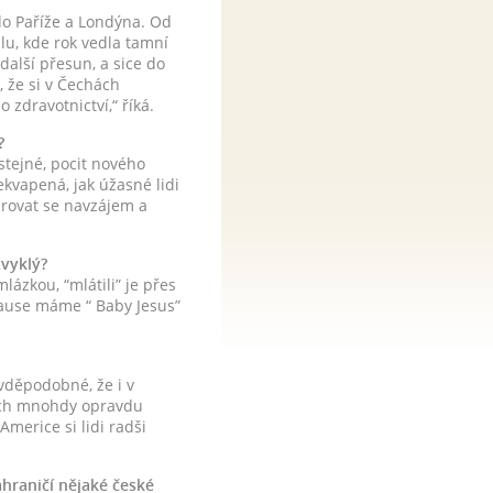
o Paříže a Londýna. Od
lu, kde rok vedla tamní
alší přesun, a sice do
, že si v Čechách
zdravotnictví,“ říká.
?
stejné, pocit nového
kvapená, jak úžasné lidi
rovat se navzájem a
zvyklý?
lázkou, “mlátili” je přes
lause máme “ Baby Jesus”
vděpodobné, že i v
hách mnohdy opravdu
Americe si lidi radši
ahraničí nějaké české