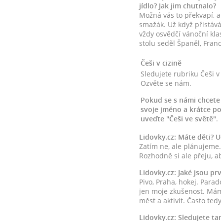
jídlo? Jak jim chutnalo?
Možná vás to překvapí, a
smažák. Už když přistává
vždy osvědčí vánoční kla
stolu seděl Španěl, Fran
Češi v cizině
Sledujete rubriku Češi v 
Ozvěte se nám.
Pokud se s námi chcete 
svoje jméno a krátce po
uveďte "Češi ve světě"
.
Lidovky.cz: Máte děti? U
Zatím ne, ale plánujeme.
Rozhodně si ale přeju, a
Lidovky.cz: Jaké jsou pr
Pivo, Praha, hokej. Para
jen moje zkušenost. Mám 
měst a aktivit. Často te
Lidovky.cz: Sledujete tam