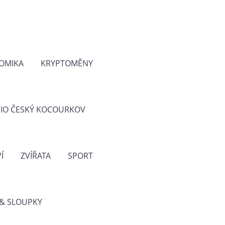
OMIKA
KRYPTOMĚNY
IO ČESKÝ KOCOURKOV
Í
ZVÍŘATA
SPORT
& SLOUPKY