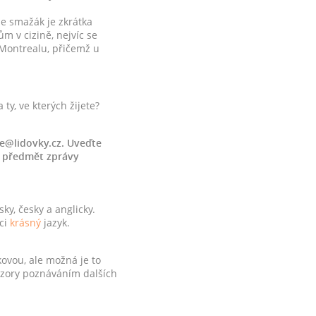
e smažák je zkrátka
m v cizině, nejvíc se
 Montrealu, přičemž u
ty, ve kterých žijete?
ne@lidovky.cz. Uveďte
ko předmět zprávy
ky, česky a anglicky.
eci
krásný
jazyk.
kovou, ale možná je to
obzory poznáváním dalších