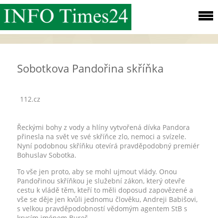
Sobotkova Pandořina skříňka
112.cz
Řeckými bohy z vody a hlíny vytvořená dívka Pandora
přinesla na svět ve své skříňce zlo, nemoci a svízele.
Nyní podobnou skříňku otevírá pravděpodobný premiér
Bohuslav Sobotka.
To vše jen proto, aby se mohl ujmout vlády. Onou
Pandořinou skříňkou je služební zákon, který otevře
cestu k vládě těm, kteří to měli doposud zapovězené a
vše se děje jen kvůli jednomu člověku, Andreji Babišovi,
s velkou pravděpodobností vědomým agentem StB s
krycím jménem Bureš.