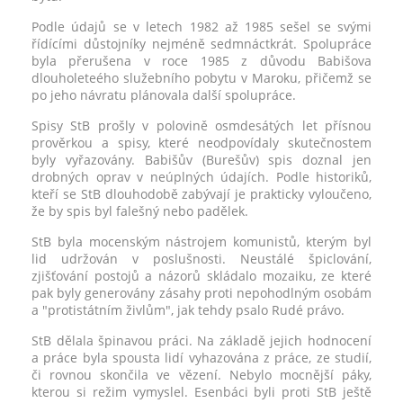
Podle údajů se v letech 1982 až 1985 sešel se svými
řídícími důstojníky nejméně sedmnáctkrát. Spolupráce
byla přerušena v roce 1985 z důvodu Babišova
dlouholeteého služebního pobytu v Maroku, přičemž se
po jeho návratu plánovala další spolupráce.
Spisy StB prošly v polovině osmdesátých let přísnou
prověrkou a spisy, které neodpovídaly skutečnostem
byly vyřazovány. Babišův (Burešův) spis doznal jen
drobných oprav v neúplných údajích. Podle historiků,
kteří se StB dlouhodobě zabývají je prakticky vyloučeno,
že by spis byl falešný nebo padělek.
StB byla mocenským nástrojem komunistů, kterým byl
lid udržován v poslušnosti. Neustálé špiclování,
zjišťování postojů a názorů skládalo mozaiku, ze které
pak byly generovány zásahy proti nepohodlným osobám
a "protistátním živlům", jak tehdy psalo Rudé právo.
StB dělala špinavou práci. Na základě jejich hodnocení
a práce byla spousta lidí vyhazována z práce, ze studií,
či rovnou skončila ve vězení. Nebylo mocnější páky,
kterou si režim vymyslel. Esenbáci byli proti StB ještě