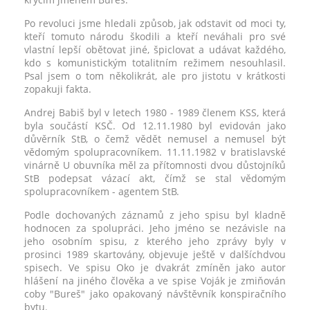
Po revoluci jsme hledali způsob, jak odstavit od moci ty,
kteří tomuto národu škodili a kteří neváhali pro své
vlastní lepší obětovat jiné, špiclovat a udávat každého,
kdo s komunistickým totalitním režimem nesouhlasil.
Psal jsem o tom několikrát, ale pro jistotu v krátkosti
zopakuji fakta.
Andrej Babiš byl v letech 1980 - 1989 členem KSS, která
byla součástí KSČ. Od 12.11.1980 byl evidován jako
důvěrník StB, o čemž vědět nemusel a nemusel být
vědomým spolupracovníkem. 11.11.1982 v bratislavské
vinárně U obuvníka měl za přítomnosti dvou důstojníků
StB podepsat vázací akt, čímž se stal vědomým
spolupracovníkem - agentem StB.
Podle dochovaných záznamů z jeho spisu byl kladně
hodnocen za spolupráci. Jeho jméno se nezávisle na
jeho osobním spisu, z kterého jeho zprávy byly v
prosinci 1989 skartovány, objevuje ještě v dalšíchdvou
spisech. Ve spisu Oko je dvakrát zmíněn jako autor
hlášení na jiného člověka a ve spise Voják je zmiňován
coby "Bureš" jako opakovaný návštěvník konspiračního
bytu.