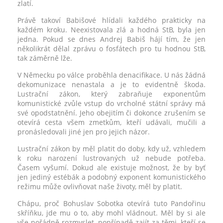
zlatí.
Právě takoví Babišové hlídali každého prakticky na
každém kroku. Neexistovala zlá a hodná StB, byla jen
jedna. Pokud se dnes Andrej Babiš hájí tím, že jen
několikrát dělal zprávu o fosfátech pro tu hodnou StB,
tak záměrně lže.
V Německu po válce proběhla denacifikace. U nás žádná
dekomunizace nenastala a je to evidentně škoda.
Lustrační zákon, který zabraňuje exponentům
komunistické zvůle vstup do vrcholné státní správy má
své opodstatnění. Jeho obejitím či dokonce zrušením se
otevírá cesta všem zmetkům, kteří udávali, mučili a
pronásledovali jiné jen pro jejich názor.
Lustrační zákon by měl platit do doby, kdy už, vzhledem
k roku narození lustrovaných už nebude potřeba.
Časem vyšumí. Dokud ale existuje možnost, že by byť
jen jediný estébák a podobný exponent komunistického
režimu může ovlivňovat naše životy, měl by platit.
Chápu, proč Bohuslav Sobotka otevírá tuto Pandořinu
skříňku, jde mu o to, aby mohl vládnout. Měl by si ale
vše pořádně rozmyslet, popřípadě zajít za těmi, kteří se