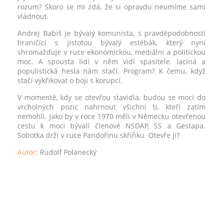
rozum? Skoro se mi zdá, že si opravdu neumíme sami
vládnout.
Andrej Babiš je bývalý komunista, s pravděpodobností
hraničící s jistotou bývalý estébák, který nyní
shromažďuje v ruce ekonomickou, mediální a politickou
moc. A spousta lidí v něm vidí spasitele. laciná a
populistická hesla nám stačí. Program? K čemu, když
stačí vykřikovat o boji s korupcí.
V momentě, kdy se otevřou stavidla, budou se moci do
vrcholných pozic nahrnout všichni ti, kteří zatím
nemohli. Jako by v roce 1970 měli v Německu otevřenou
cestu k moci bývalí členové NSDAP, SS a Gestapa.
Sobotka drží v ruce Pandořinu skříňku. Otevře ji?
Autor
: Rudolf Polanecký