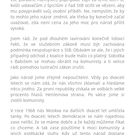
kvůli udavačům z špiclům z řad StB ocitli ve vězení, aby
mu povyprávěli svůj osobní příběh. Ne, nemyslím, že by
to mohlo jeho názor změnit, ale třeba by konečně začal
uvažovat, zda není cena za jeho moc pro národ příliš
vysoká.
Jsem rád, že pod dlouhém lavírování konečně lidovci
řekli, že ve služebním zákoně musí být zachována
podmínka nespolupráce s StB. Obávám se ale, že i jejich
případný odchod z koalice bude málo co platný. Sobotka
s Babišem se mohou obrátit na komunisty a ti velice
rádi pomohou lustrační zákon zrušit.
Jako národ jsme zřejmě nepoučitelní. Vždy po dvaceti
letech se nám zdá, že nás všichni zklamali a hledáme
něco jiného. Za první republiky získala ve volbách velké
procento hlasů Henleinova strana. Po válce jsme si
zvolili komunisty.
V roce 1968 nás Moskva na dalších dvacet let umlčela
tanky. Po dvaceti letech demokracie se nám najednou
zase nelíbí, že se máme dobře a že každý můžeme říkat
co chceme. A tak zase pouštíme k moci komunisty a
jejich estébácké sluhy. Kdy už tento národ dostane