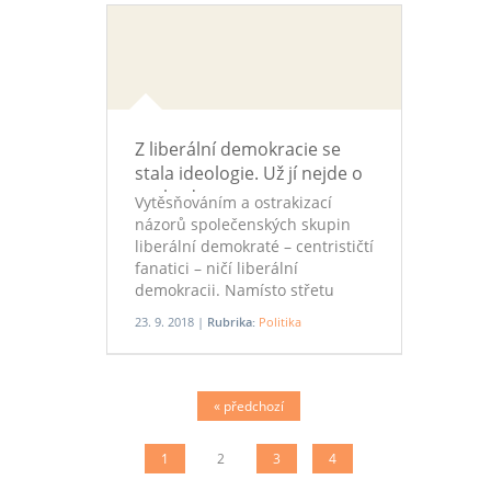
jeho pozvání sehrály i
zvažované nákupy vojenské
techniky pro českou armádu za
desítky miliard korun.
Z liberální demokracie se
stala ideologie. Už jí nejde o
svobodu
Vytěsňováním a ostrakizací
názorů společenských skupin
liberální demokraté – centrističtí
fanatici – ničí liberální
demokracii. Namísto střetu
názorů prosazují jediný správný
23. 9. 2018 |
Rubrika:
Politika
názor, čímž nás postupně
připravuji o pluralismus i
demokracii.
« předchozí
1
2
3
4