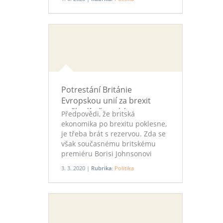
sporná tvrzení.
Potrestání Británie
Evropskou unií za brexit
poškodí německý export
Předpovědi, že britská
ekonomika po brexitu poklesne,
je třeba brát s rezervou. Zda se
však současnému britskému
premiéru Borisi Johnsonovi
podaří transformovat Británie,
3. 3. 2020 |
Rubrika:
Politika
ukáže čas. Někteří evropští
politici to považují za reálné.
Chce-li EU přežít, potřebuje
reformy, v což nevěří ani její
vrcholní představitelé. Píše Petr