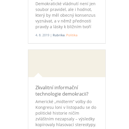
procesů
Demokratické vládnutí není jen
soubor pravidel, ale i hodnot,
který by měl obecný konsenzus
vyznávat, a v němž přednosti
pravdy a lásky k bližním tvoří
nikoliv poslední položku. Bez
4. 8. 2019 |
Rubrika:
Politika
mravní integrity vládnoucích
však mohou občanské ctnosti
platit jen omezeně. Není jedno,
kdo konkrétní úřad v demokracii
zastává. Píše Radim Seltenreich.
Zkvalitní informační
technologie demokracii?
Americké „midterm“ volby do
Kongresu loni v listopadu se do
politické historie ničím
zvláštním nezapsaly – výsledky
kopírovaly hlasovací stereotypy.