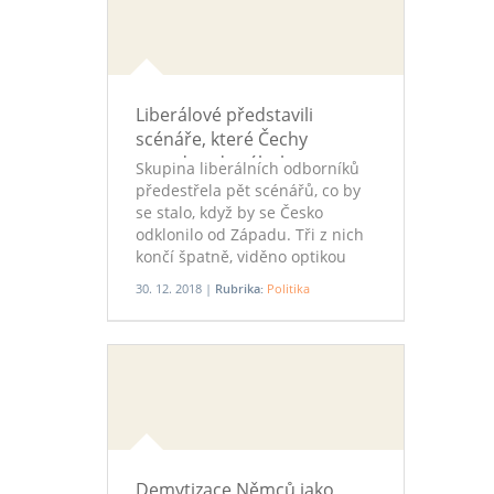
téměř 300 uživatelů, sdílelo jej
téměř 1 300 příznivců a
lajkovalo jej 2 600 lidí.
Liberálové představili
scénáře, které Čechy
povedou do záhuby
Skupina liberálních odborníků
předestřela pět scénářů, co by
se stalo, když by se Česko
odklonilo od Západu. Tři z nich
končí špatně, viděno optikou
zachování unijního projektu.
30. 12. 2018 |
Rubrika:
Politika
Demytizace Němců jako