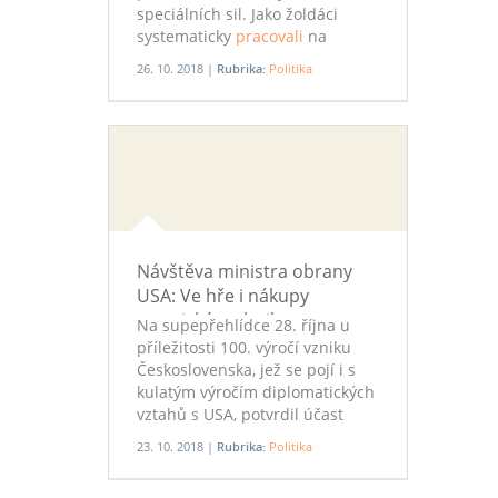
speciálních sil. Jako žoldáci
systematicky
pracovali
na
odstranění nepřátel a
26. 10. 2018 |
Rubrika:
Politika
politických odpůrců. Dostávali
měsíční žold 34 milionů korun a
bonus za každou vraždu.
Návštěva ministra obrany
USA: Ve hře i nákupy
americké techniky
Na supepřehlídce 28. října u
příležitosti 100. výročí vzniku
Československa, jež se pojí i s
kulatým výročím diplomatických
vztahů s USA, potvrdil účast
jejich ministr obrany a
23. 10. 2018 |
Rubrika:
Politika
čtyřhvězdičkový generál ve
výslužbě James Mattis. Roli v