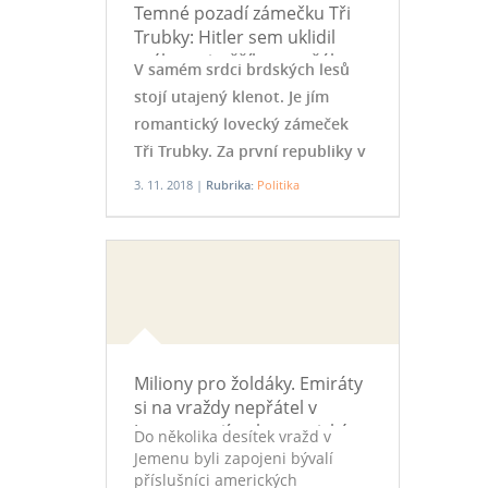
Temné pozadí zámečku Tři
Trubky: Hitler sem uklidil
svého nejvyššího maršála
V samém srdci brdských lesů
stojí utajený klenot. Je jím
romantický lovecký zámeček
Tři Trubky. Za první republiky v
jeho komnatách pobýval T. G.
3. 11. 2018 |
Rubrika:
Politika
Masaryk a Edvard Beneš. Za
války pak posloužil jako
honosné vězení pro vrchního
velitele německého
wehrmachtu Waltera von
Brauchitsche.
Miliony pro žoldáky. Emiráty
si na vraždy nepřátel v
Jemenu najímaly americké
Do několika desítek vražd v
speciály
Jemenu byli zapojeni bývalí
příslušníci amerických