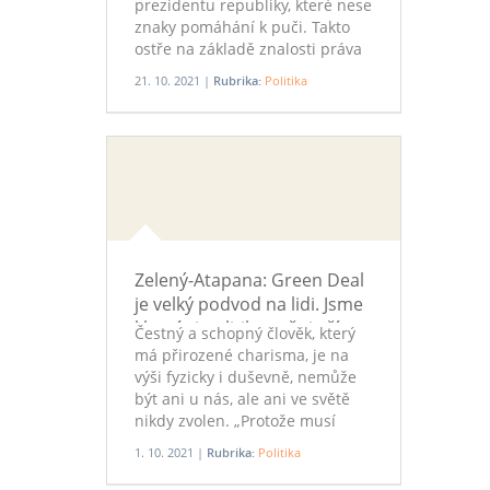
pěti přišly od Spojených států. A
prezidentu republiky, které nese
rozšíření NATO také.
znaky pomáhání k puči. Takto
Potřebujeme nějakou rovnováhu
ostře na základě znalosti práva
a opatrnost, to je moje pointa.“
a Ústavy ČR hovoří ústavní
21. 10. 2021 |
Rubrika:
Politika
právník Zdeněk Koudelka o
aktuálním dění. Připomíná i
prezidenta Havla a to, co bylo
dovoleno jemu, Zemanovi teď
povoleno není. Navíc ÚVN ani
po třech dnech nedokázala
odpovědět na základní otázku
ParlamentníchListů.cz.
Zelený-Atapana: Green Deal
je velký podvod na lidi. Jsme
klamáni politiky, svět je řízen
Čestný a schopný člověk, který
jinými
má přirozené charisma, je na
výši fyzicky i duševně, nemůže
být ani u nás, ale ani ve světě
nikdy zvolen. „Protože musí
skákat, jak někdo v pozadí píská.
1. 10. 2021 |
Rubrika:
Politika
Jsou to figurky nastrčené
mocnými korporacemi. A my