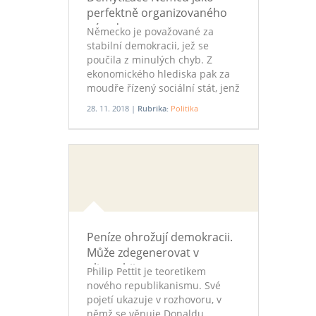
perfektně organizovaného
národa
Německo je považované za
stabilní demokracii, jež se
poučila z minulých chyb. Z
ekonomického hlediska pak za
moudře řízený sociální stát, jenž
se vyhýbá výstřelkům typickým
28. 11. 2018 |
Rubrika:
Politika
pro „anglosaský“ model. To vše
je novodobá legenda, jež má s
realitou společného jen málo.
Peníze ohrožují demokracii.
Může zdegenerovat v
oligarchii
Philip Pettit je teoretikem
nového republikanismu. Své
pojetí ukazuje v rozhovoru, v
němž se věnuje Donaldu