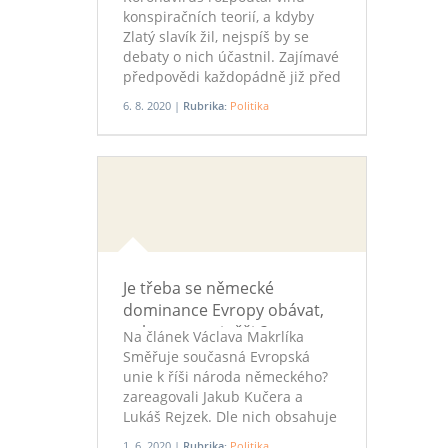
konspiračních teorií, a kdyby
Zlatý slavík žil, nejspíš by se
debaty o nich účastnil. Zajímavé
předpovědi každopádně již před
dvaceti lety učinil ohledně
6. 8. 2020 |
Rubrika:
Politika
zneužití digitálních technologií.
Je třeba se německé
dominance Evropy obávat,
nebo se na ni těšit?
Na článek Václava Makrlíka
Směřuje současná Evropská
unie k říši národa německého?
zareagovali Jakub Kučera a
Lukáš Rejzek. Dle nich obsahuje
zajímavá fakta a myšlenky, ale i
1. 6. 2020 |
Rubrika:
Politika