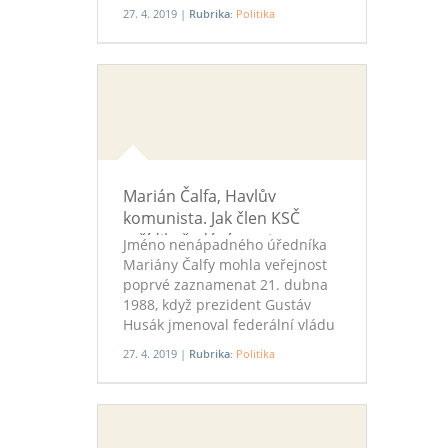
Do technologických dějin ale
27. 4. 2019 |
Rubrika:
Politika
zářez udělaly. Část Američanů
totiž volila po mobilu a na
technologii, již proslavil bitcoin
a dalších 1400 „kryptoměn“ – na
blockchainu. Píše Pavel Kysilka.
Marián Čalfa, Havlův
komunista. Jak člen KSČ
zařídil předání moci
Jméno nenápadného úředníka
Mariány Čalfy mohla veřejnost
poprvé zaznamenat 21. dubna
1988, když prezident Gustáv
Husák jmenoval federální vládu
Lubomíra Štrougala. Seznam
27. 4. 2019 |
Rubrika:
Politika
ministrů přineslo druhý den
Rudé právo a Čalfovo jméno
bylo na posledním místě. Nový
ministr bez portfeje ale byl
teprve na začátku své kariéry.