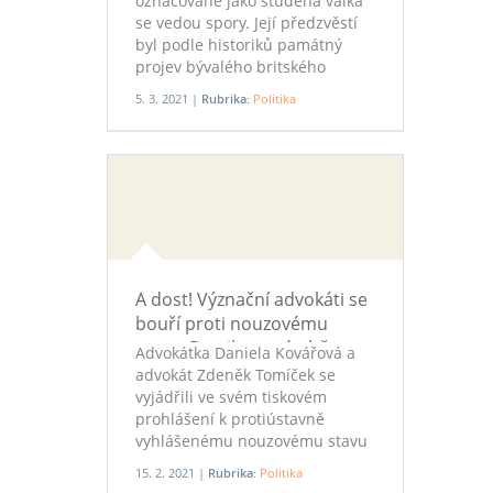
označované jako studená válka
se vedou spory. Její předzvěstí
byl podle historiků památný
projev bývalého britského
premiéra Winstona Churchilla v
5. 3. 2021 |
Rubrika:
Politika
americkém Fultonu, ve kterém
před 75 lety, 5. března 1946,
hovořil o tom, že „od Štětína na
Baltu až po Terst na Jadranu
byla napříč celým kontinentem
spuštěna železná opona“.
A dost! Význační advokáti se
bouří proti nouzovému
stavu. Postihované občany
Advokátka Daniela Kovářová a
budou hájit proti státu
advokát Zdeněk Tomíček se
vyjádřili ve svém tiskovém
prohlášení k protiústavně
vyhlášenému nouzovému stavu
vládou. Jejich dopis pak
15. 2. 2021 |
Rubrika:
Politika
podepsali i další signatáři z řad