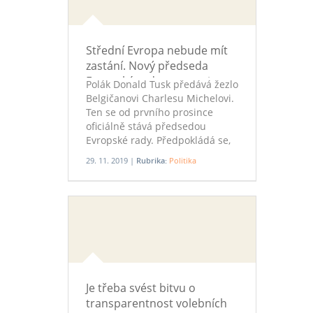
Pietraš.
Střední Evropa nebude mít
zastání. Nový předseda
Evropské rady nastupuje
Polák Donald Tusk předává žezlo
Belgičanovi Charlesu Michelovi.
Ten se od prvního prosince
oficiálně stává předsedou
Evropské rady. Předpokládá se,
že bude agendu Evropské unie
29. 11. 2019 |
Rubrika:
Politika
vést směrem k sebevědomé
politice, která je schopná
konkurovat Číně. Zásadně se ale
nejspíš změní vztah ke střední
Evropě.
Je třeba svést bitvu o
transparentnost volebních