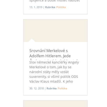
spojence a bude muset nabízet
svůj hlas i v zemích, kde to dříve
13. 1. 2019 |
Rubrika:
Politika
nebylo nutné. Podle člena
českého diplomatického sboru,
který si přál zůstat v anonymitě,
nás tak čekají jednání třeba se
Skandinávci, Pobaltím ale také
Portugalskem.
Srovnání Merkelové s
Adolfem Hitlerem. Jede
Českem jako blesk. Mrazivé
Slov německé kancléřky Angely
Merkelové o tom, jak by se
národní státy měly vzdát
suverenity, si všiml politik ODS
Václav Klaus mladší. K jeho
statusu na Facebooku, kterým se
30. 12. 2018 |
Rubrika:
Politika
k tomu vyjádřil a nepřímo
srovnal kancléřku k
nacistickému vůdci Adolfu
Hitlerovi, pak přidalo komentář