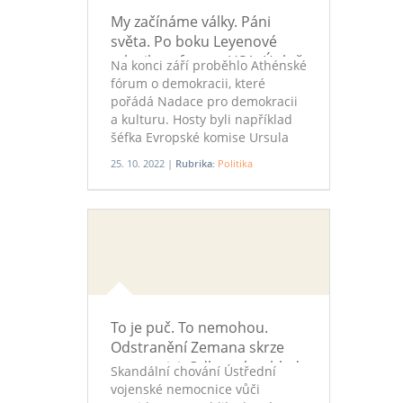
republice.
My začínáme války. Páni
světa. Po boku Leyenové
mluvil profesor z USA. Úplně
Na konci září proběhlo Athénské
jinak
fórum o demokracii, které
pořádá Nadace pro demokracii
a kulturu. Hosty byli například
šéfka Evropské komise Ursula
von der Leyenová nebo
25. 10. 2022 |
Rubrika:
Politika
ukrajinský prezident Volodymyr
Zelenskyj. Ale také například
ekonom a univerzitní profesor
Jeffrey Sachs, který se ve svém
proslovu věnoval Číně a Rusku a
vztahu s nimi. Popřel tezi
prezidenta Bidena, že největší
souboj dneška je mezi
demokraciemi a autokraciemi. A
To je puč. To nemohou.
nabádal k opatrnosti v
Odstranění Zemana skrze
mezinárodních vztazích: „A pak
nemocnici: Odborný pohled
se ptáme - Jak může někdo začít
Skandální chování Ústřední
válku? No, čtyři z posledních
vojenské nemocnice vůči