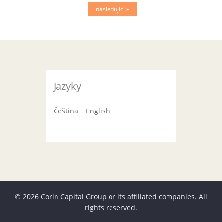
následující »
Jazyky
Čeština
English
© 2026 Corin Capital Group or its affiliated companies. All
rights reserved.