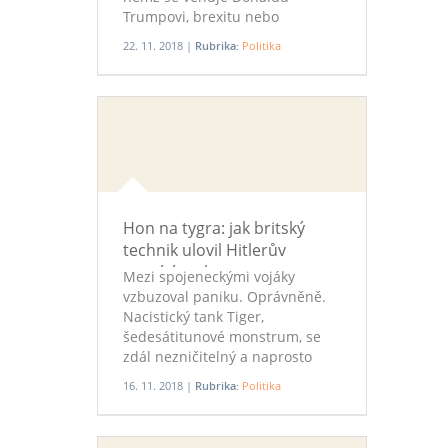
Trumpovi, brexitu nebo
populismu.
22. 11. 2018 |
Rubrika:
Politika
Hon na tygra: jak britský
technik ulovil Hitlerův
smrtící tank
Mezi spojeneckými vojáky
vzbuzoval paniku. Oprávněně.
Nacistický tank Tiger,
šedesátitunové monstrum, se
zdál nezničitelný a naprosto
smrtící. K odhalení jeho slabých
16. 11. 2018 |
Rubrika:
Politika
míst bylo zapotřebí získat
netknutý stroj. A přesně to byl
úkol pro majora Douglase