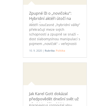
přílišného zaměření na bílé
voliče a antitrumpovská hesla.
Zpupné lži o „novičoku“:
Hybridní aktéři útočí na
zdravý rozum
Aktéři současné „hybridní války“
překračují meze svých
schopností a zpupně se snaží –
dost slabomyslnou manipulací s
pojmem „novičok“ – veřejnosti
pověsit na nos obrovského
10. 9. 2020 |
Rubrika:
Politika
hejla. A nejen to. Pyšně
opouštějí civilizovaný svět, který
od pradávna charakterizuje
ustanovení soudů, kdy spor
dvou stran řeší někdo třetí. Píše
Jan Schneider.
Jak Karel Gott dokázal
předpovědět dnešní svět už
před 11. zářím 2001
Koronavirus rozpoutal vlnu