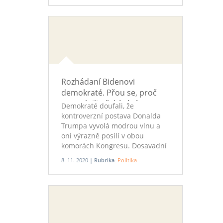
advokátské a právnické obce.
Rozhádaní Bidenovi
demokraté. Přou se, proč
nenaplnili očekávání v
Demokraté doufali, že
Kongresu
kontroverzní postava Donalda
Trumpa vyvolá modrou vlnu a
oni výrazně posílí v obou
komorách Kongresu. Dosavadní
výsledky jsou ale spíše
8. 11. 2020 |
Rubrika:
Politika
zklamáním. Centristické křídlo
viní z neúspěchu posun strany
doleva. Levicová,
progresivistická část strany
kritiku odmítá a obviňuje
demokratické vedení z