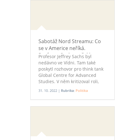
Sabotáž Nord Streamu: Co
se v Americe neříká.
Profesor Sachs to řekl ve
Profesor Jeffrey Sachs byl
Vídni. A zmínil Česko
nedávno ve Vídni. Tam také
poskytl rozhovor pro think tank
Global Centre for Advanced
Studies. V něm kritizoval roli,
jakou USA hrají ve světě. „Je to
31. 10. 2022 |
Rubrika:
Politika
nejmocnější země na světě a má
velkou zodpovědnost vůči světu,
aby se chovala mnohem lépe,
než se chová teď,“ řekl. Zmínil
také sabotáž Nord Streamu 2, k
níž dle něho měly USA motiv,
prostředky a navíc ji Joe Biden
ohlásil. A dostal se i k České