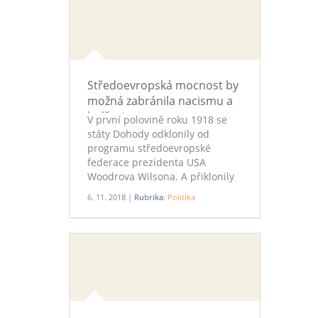
Lidderdaleho.
Středoevropská mocnost by
možná zabránila nacismu a
bolševismu
V první polovině roku 1918 se
státy Dohody odklonily od
programu středoevropské
federace prezidenta USA
Woodrova Wilsona. A přiklonily
se k francouzskému „cordon
6. 11. 2018 |
Rubrika:
Politika
sanitaire“ neuhájitelných států,
z nějž vznikla i Československá
republika. Ty se ale následně
staly obětí nacistického
Německa a bolševického Ruska.