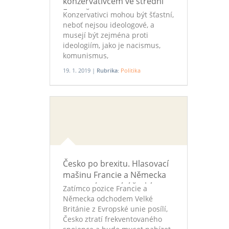
konzervativcem ve střední
Evropě
Konzervativci mohou být šťastní,
neboť nejsou ideologové, a
musejí být zejména proti
ideologiím, jako je nacismus,
komunismus,
multikulturalismus,
19. 1. 2019 |
Rubrika:
Politika
genderismus či
transgenderismus. Díky tomu
odsunou politickou korektnost a
pokrokářství na smetiště dějin
jako bizarní kapitoly lidské
historie. Alespoň ve střední
Evropě. Píše Roman Joch.
Česko po brexitu. Hlasovací
mašinu Francie a Německa
neporazíme, míní český
Zatímco pozice Francie a
diplomat
Německa odchodem Velké
Británie z Evropské unie posílí,
Česko ztratí frekventovaného