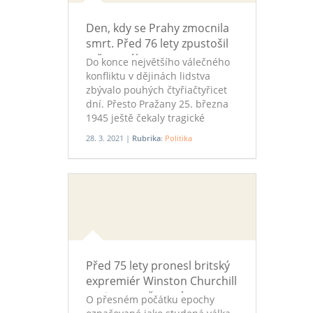
Den, kdy se Prahy zmocnila
smrt. Před 76 lety zpustošil
město nálet
Do konce největšího válečného
konfliktu v dějinách lidstva
zbývalo pouhých čtyřiačtyřicet
dní. Přesto Pražany 25. března
1945 ještě čekaly tragické
okamžiky. Třináct minut před
28. 3. 2021 |
Rubrika:
Politika
polednem se na nebi zjevily
první ze čtyř stovek amerických
bombardérů, které na hlavní
město nacisty rozervaného
Československa ten den
zaútočily. Pumy dopadaly
zejména na průmyslovou oblast
v severovýchodní části.
Před 75 lety pronesl britský
expremiér Winston Churchill
projev považovaný za
O přesném počátku epochy
začátek studené války