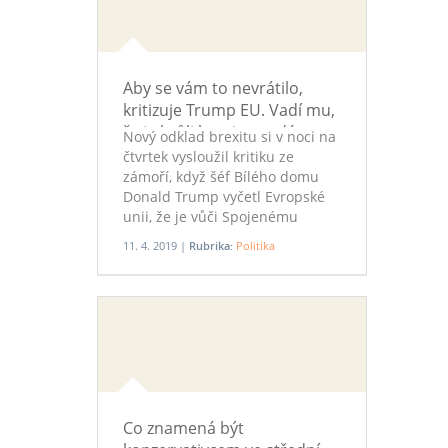
Aby se vám to nevrátilo,
kritizuje Trump EU. Vadí mu,
že je kvůli brexitu tvrdá
Nový odklad brexitu si v noci na
čtvrtek vysloužil kritiku ze
zámoří, když šéf Bílého domu
Donald Trump vyčetl Evropské
unii, že je vůči Spojenému
království příliš tvrdá.
11. 4. 2019 |
Rubrika:
Politika
Sedmadvacet zemí EU a Británie
se v Bruselu dohodly na
odkladu brexitu do 31. října s
tím, že pokud britský parlament
schválí dohodu o vystoupení,
odejde země z unie dřív. Podle
Trumpa se Brusel vůči Londýnu
chová špatně.
Co znamená být