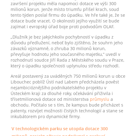
završení projektu měla napomoci dotace ve výši 300
milionů korun. Jenže místo triumfu přišel krach, soud
tento týden poslal firmu do úpadku. Ve hře také je, že se
dotace bude vracet. O okolnosti jejího využití se bude
zajímat i evropský úřad boje proti podvodům OLAF.
„Dlužník je bez jakýchkoliv pochybností v úpadku z
důvodu předlužení, neboť bylo zjištěno, že souhrn jeho
závazků významně, o zhruba 30 milionů korun,
převyšuje hodnotu jeho současného majetku,“ uvedl v
rozhodnutí soudce Jiří Rada z Městského soudu v Praze,
který o úpadku společnosti uplynulou středu rozhodl.
Areál postavený za uváděných 750 milionů korun u obce
Libouchec poblíž Ústí nad Labem předcházela pověst
nejambicióznějšího podnikatelského projektu v
Ústeckém kraji za dlouhé roky, očekávání přiživila i
třísetmilionová dotace od ministerstva
průmyslu
a
obchodu. Počítalo se s tím, že kampus bude přicházet s
patenty, rozvíjet možnosti čistých technologií a stane se
inkubátorem pro dynamické firmy.
V technologickém parku se utopila dotace 300