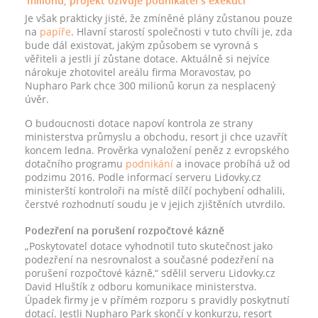
milionů, projekt oživuje podnikatel s exekucí
Je však prakticky jisté, že zmíněné plány zůstanou pouze
na
papíře
. Hlavní starostí společnosti v tuto chvíli je, zda
bude dál existovat, jakým způsobem se vyrovná s
věřiteli a jestli jí zůstane dotace. Aktuálně si nejvíce
nárokuje zhotovitel areálu firma Moravostav, po
Nupharo Park chce 300 milionů korun za nesplacený
úvěr.
O budoucnosti dotace napoví kontrola ze strany
ministerstva průmyslu a obchodu, resort ji chce uzavřít
koncem ledna. Prověrka vynaložení peněz z evropského
dotačního programu
podnikání
a inovace probíhá už od
podzimu 2016. Podle informací serveru Lidovky.cz
ministerští kontroloři na místě dílčí pochybení odhalili,
čerstvé rozhodnutí soudu je v jejich zjištěních utvrdilo.
Podezření na porušení rozpočtové kázně
„Poskytovatel dotace vyhodnotil tuto skutečnost jako
podezření na nesrovnalost a současné podezření na
porušení rozpočtové kázně,“ sdělil serveru Lidovky.cz
David Hluštík z odboru komunikace ministerstva.
Úpadek firmy je v přímém rozporu s pravidly poskytnutí
dotací. Jestli Nupharo Park skončí v konkurzu, resort