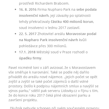
prostředí Richardem Brabcem.
16. 8. 2016
Firma Nupharo Park na
sebe podala
insolvenční návrh
, její závazky po splatnosti
tehdy překračovaly
částku 400 milionů korun
,
soud insolvenci v lednu 2017 zastavil.
22. 5. 2017
Zhotovitel areálu
Moravostav podal
na Nupharo Park insolvenční návrh
kvůli
pohledávce přes 300 milionů.
17.1. 2018
Městský soud v Praze rozhodl o
úpadku firmy
.
Pavel nicméně loni v září avizoval, že s Moravostavem
vše směřuje k narovnání. Také se podle něj dařilo
přivádět do areálu nové nájemce. „Jejich počet se opět
zvýšil a zvýšil se také počet zájemců o další volné
prostory. Došlo k podpisu nájemních smluv a navýšil se
výnos parku,“ sdělil pak serveru Lidovky.cz v říjnu s tím,
že do konce roku 2017 čeká plné obsazení parku a
završení projektu.
„Dlužník nebude schopen při svém současném provozu