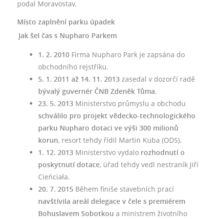
podal Moravostav.
Místo zaplnění parku úpadek
Jak šel čas s Nupharo Parkem
1. 2. 2010
Firma Nupharo Park je zapsána do
obchodního rejstříku.
5. 1. 2011 až 14. 11. 2013
zasedal v dozorčí radě
bývalý guvernér ČNB Zdeněk Tůma
.
23. 5. 2013
Ministerstvo průmyslu a obchodu
schválilo pro projekt vědecko-technologického
parku Nupharo dotaci ve výši 300 milionů
korun
, resort tehdy řídil Martin Kuba (ODS).
1. 12. 2013
Ministerstvo vydalo
rozhodnutí o
poskytnutí dotace
, úřad tehdy vedl nestraník Jiří
Cieńciała.
20. 7. 2015
Během finiše stavebních prací
navštívila areál delegace v čele s premiérem
Bohuslavem Sobotkou
a ministrem životního