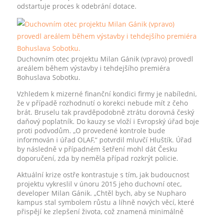
odstartuje proces k odebrání dotace.
Duchovním otec projektu Milan Gánik (vpravo) provedl
areálem během výstavby i tehdejšího premiéra
Bohuslava Sobotku.
Vzhledem k mizerné finanční kondici firmy je nabíledni,
že v případě rozhodnutí o korekci nebude mít z čeho
brát. Bruselu tak pravděpodobně ztrátu dorovná český
daňový poplatník. Do kauzy se vloží i Evropský úřad boje
proti podvodům. „O provedené kontrole bude
informován i úřad OLAF,“ potvrdil mluvčí Hluštík. Úřad
by následně v případném šetření mohl dát Česku
doporučení, zda by neměla případ rozkrýt policie.
Aktuální krize ostře kontrastuje s tím, jak budoucnost
projektu vykreslil v únoru 2015 jeho duchovní otec,
developer Milan Gánik. „Chtěl bych, aby se Nupharo
kampus stal symbolem růstu a líhně nových věcí, které
přispějí ke zlepšení života, což znamená minimálně