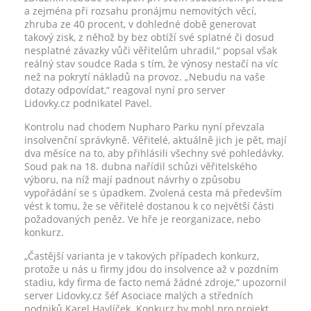
a zejména při rozsahu pronájmu nemovitých věcí,
zhruba ze 40 procent, v dohledné době generovat
takový zisk, z něhož by bez obtíží své splatné či dosud
nesplatné závazky vůči věřitelům uhradil,“ popsal však
reálný stav soudce Rada s tím, že výnosy nestačí na víc
než na pokrytí nákladů na provoz. „Nebudu na vaše
dotazy odpovídat,“ reagoval nyní pro server
Lidovky.cz podnikatel Pavel.
Kontrolu nad chodem Nupharo Parku nyní převzala
insolvenční správkyně. Věřitelé, aktuálně jich je pět, mají
dva měsíce na to, aby přihlásili všechny své pohledávky.
Soud pak na 18. dubna nařídil schůzi věřitelského
výboru, na níž mají padnout návrhy o způsobu
vypořádání se s úpadkem. Zvolená cesta má především
vést k tomu, že se věřitelé dostanou k co největší části
požadovaných peněz. Ve hře je reorganizace, nebo
konkurz.
„Častější varianta je v takových případech konkurz,
protože u nás u firmy jdou do insolvence až v pozdním
stadiu, kdy firma de facto nemá žádné zdroje,“ upozornil
server Lidovky.cz šéf Asociace malých a středních
podniků Karel Havlíček. Konkurz by mohl pro projekt