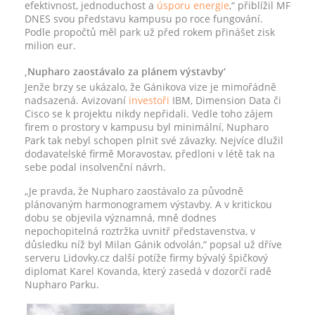
efektivnost, jednoduchost a
úsporu
energie
,“ přiblížil MF
DNES svou představu kampusu po roce fungování.
Podle propočtů měl park už před rokem přinášet zisk
milion eur.
‚Nupharo zaostávalo za plánem výstavby‘
Jenže brzy se ukázalo, že Gánikova vize je mimořádně
nadsazená. Avizovaní
investoři
IBM, Dimension Data či
Cisco se k projektu nikdy nepřidali. Vedle toho zájem
firem o prostory v kampusu byl minimální, Nupharo
Park tak nebyl schopen plnit své závazky. Nejvíce dlužil
dodavatelské firmě Moravostav, předloni v létě tak na
sebe podal insolvenční návrh.
„Je pravda, že Nupharo zaostávalo za původně
plánovaným harmonogramem výstavby. A v kritickou
dobu se objevila významná, mně dodnes
nepochopitelná roztržka uvnitř představenstva, v
důsledku níž byl Milan Gánik odvolán,“ popsal už dříve
serveru Lidovky.cz další potíže firmy bývalý špičkový
diplomat Karel Kovanda, který zasedá v dozorčí radě
Nupharo Parku.