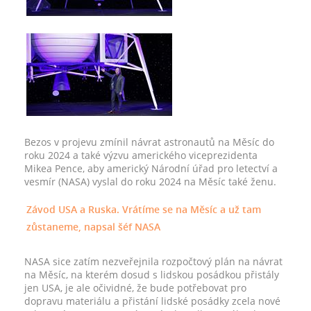
Bezos v projevu zmínil návrat astronautů na Měsíc do
roku 2024 a také výzvu amerického viceprezidenta
Mikea Pence, aby americký Národní úřad pro letectví a
vesmír (NASA) vyslal do roku 2024 na Měsíc také ženu.
Závod USA a Ruska. Vrátíme se na Měsíc a už tam
zůstaneme, napsal šéf NASA
NASA sice zatím nezveřejnila rozpočtový plán na návrat
na Měsíc, na kterém dosud s lidskou posádkou přistály
jen USA, je ale očividné, že bude potřebovat pro
dopravu materiálu a přistání lidské posádky zcela nové