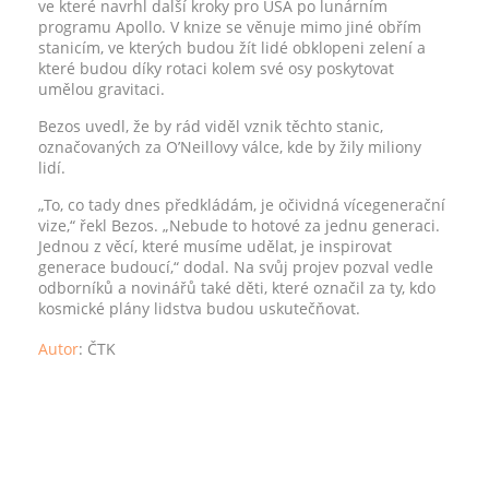
ve které navrhl další kroky pro USA po lunárním
programu Apollo. V knize se věnuje mimo jiné obřím
stanicím, ve kterých budou žít lidé obklopeni zelení a
které budou díky rotaci kolem své osy poskytovat
umělou gravitaci.
Bezos uvedl, že by rád viděl vznik těchto stanic,
označovaných za O’Neillovy válce, kde by žily miliony
lidí.
„To, co tady dnes předkládám, je očividná vícegenerační
vize,“ řekl Bezos. „Nebude to hotové za jednu generaci.
Jednou z věcí, které musíme udělat, je inspirovat
generace budoucí,“ dodal. Na svůj projev pozval vedle
odborníků a novinářů také děti, které označil za ty, kdo
kosmické plány lidstva budou uskutečňovat.
Autor
:
ČTK