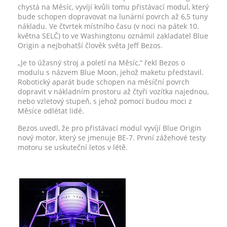
chystá na Měsíc, vyvíjí kvůli tomu přistávací modul, který
bude schopen dopravovat na lunární povrch až 6,5 tuny
nákladu. Ve čtvrtek místního času (v noci na pátek 10.
května SELČ) to ve Washingtonu oznámil zakladatel Blue
Origin a nejbohatší člověk světa Jeff Bezos.
„Je to úžasný stroj a poletí na Měsíc,“ řekl Bezos o
modulu s názvem Blue Moon, jehož maketu představil.
Robotický aparát bude schopen na měsíční povrch
dopravit v nákladním prostoru až čtyři vozítka najednou,
nebo vzletový stupeň, s jehož pomocí budou moci z
Měsíce odlétat lidé.
Bezos uvedl, že pro přistávací modul vyvíjí Blue Origin
nový motor, který se jmenuje BE-7. První zážehové testy
motoru se uskuteční letos v létě.