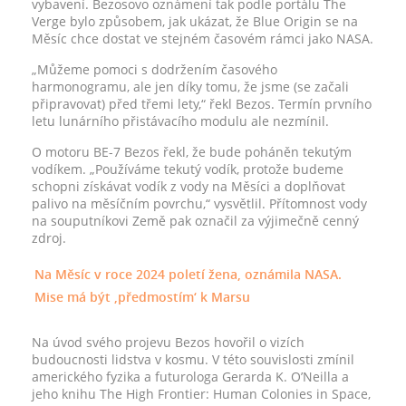
vybavení. Bezosovo oznámení tak podle portálu The
Verge bylo způsobem, jak ukázat, že Blue Origin se na
Měsíc chce dostat ve stejném časovém rámci jako NASA.
„Můžeme pomoci s dodržením časového
harmonogramu, ale jen díky tomu, že jsme (se začali
připravovat) před třemi lety,“ řekl Bezos. Termín prvního
letu lunárního přistávacího modulu ale nezmínil.
O motoru BE-7 Bezos řekl, že bude poháněn tekutým
vodíkem. „Používáme tekutý vodík, protože budeme
schopni získávat vodík z vody na Měsíci a doplňovat
palivo na měsíčním povrchu,“ vysvětlil. Přítomnost vody
na souputníkovi Země pak označil za výjimečně cenný
zdroj.
Na Měsíc v roce 2024 poletí žena, oznámila NASA.
Mise má být ‚předmostím‘ k Marsu
Na úvod svého projevu Bezos hovořil o vizích
budoucnosti lidstva v kosmu. V této souvislosti zmínil
amerického fyzika a futurologa Gerarda K. O’Neilla a
jeho knihu The High Frontier: Human Colonies in Space,