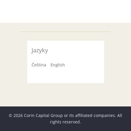
Jazyky
Čeština
English
© 2026 Corin Capital Group or its affiliated companies. All
rights reserved.