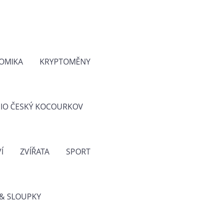
OMIKA
KRYPTOMĚNY
IO ČESKÝ KOCOURKOV
Í
ZVÍŘATA
SPORT
& SLOUPKY