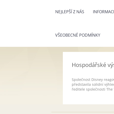
NEJLEPŠÍ Z NÁS
INFORMACE
VŠEOBECNÉ PODMÍNKY
Hospodářské výs
Společnost Disney reagov
představila solidní výhl
ředitele společnosti The