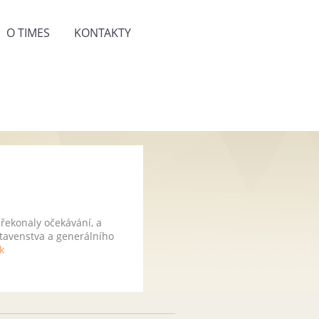
O TIMES
KONTAKTY
překonaly očekávání, a
stavenstva a generálního
k