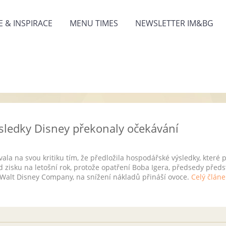
 & INSPIRACE
MENU TIMES
NEWSLETTER IM&BG
ledky Disney překonaly očekávání
ala na svou kritiku tím, že předložila hospodářské výsledky, které 
ed zisku na letošní rok, protože opatření Boba Igera, předsedy před
 Walt Disney Company, na snížení nákladů přináší ovoce.
Celý článe