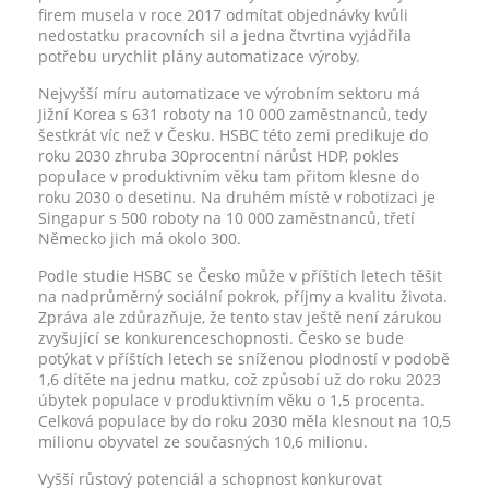
firem musela v roce 2017 odmítat objednávky kvůli
nedostatku pracovních sil a jedna čtvrtina vyjádřila
potřebu urychlit plány automatizace výroby.
Nejvyšší míru automatizace ve výrobním sektoru má
Jižní Korea s 631 roboty na 10 000 zaměstnanců, tedy
šestkrát víc než v Česku. HSBC této zemi predikuje do
roku 2030 zhruba 30procentní nárůst HDP, pokles
populace v produktivním věku tam přitom klesne do
roku 2030 o desetinu. Na druhém místě v robotizaci je
Singapur s 500 roboty na 10 000 zaměstnanců, třetí
Německo jich má okolo 300.
Podle studie HSBC se Česko může v příštích letech těšit
na nadprůměrný sociální pokrok, příjmy a kvalitu života.
Zpráva ale zdůrazňuje, že tento stav ještě není zárukou
zvyšující se konkurenceschopnosti. Česko se bude
potýkat v příštích letech se sníženou plodností v podobě
1,6 dítěte na jednu matku, což způsobí už do roku 2023
úbytek populace v produktivním věku o 1,5 procenta.
Celková populace by do roku 2030 měla klesnout na 10,5
milionu obyvatel ze současných 10,6 milionu.
Vyšší růstový potenciál a schopnost konkurovat