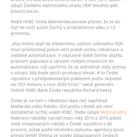
údajů Českého statistického úřadu HDP dosáhlo pěti
bilionů korun.
Podle HSBC česká ekonomika poroste přesto, že se do
čtyř let sníží počet Čechů v produktivním věku o 1,5
procenta.
„Aby mohlo dojít ke zřetelnému zvýšení světového HDP,
musí průmyslový posun vést právě cestou robotizace a
zvýšené automatizace. V současné době čelíme úbytku
pracovní populace a zároveň nízkým investicím do
automatizace, což zapříčiní, že se jednotlivé státy octnou
v situaci, kdy bude jejich produkce klesat. A to České
republice s předpokládaným poklesem počtu obyvatel
na 10,5 milionu v roce 2030 hrozí,“ uvedl generální
ředitel HSBC Bank Česká republika Richard Keery.
Česko je na tom v robotizaci lépe než například
Maďarsko nebo Polsko, růst počtu robotů ale není
dostatečně rychlý, uvádí HSBC. Podle údajů
Mezinárodní
federace robotiky narostl mezi roky 2010 a 2015 počet
nově instalovaných robotů v České republice o 40
procent, avšak podle letošního výzkumu agentury Ipsos
přesto téměř třetina ze stovky dotazovaných českých