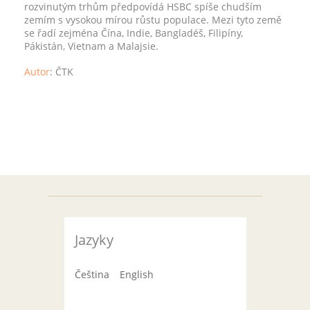
rozvinutým trhům předpovídá HSBC spíše chudším
zemím s vysokou mírou růstu populace. Mezi tyto země
se řadí zejména Čína, Indie, Bangladéš, Filipíny,
Pákistán, Vietnam a Malajsie.
Autor
:
ČTK
Jazyky
Čeština
English