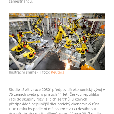
zaměstnanců.
Ilustrační snímek
| foto:
Reuters
Studie „Svět v roce 2030“ předpovídá ekonomický vývoj v
75 zemích světa pro příštích 11 let. Českou republiku
řadí do skupiny rozvíjejících se trhů, u kterých
předpokládá nejsilnější dlouhodobý ekonomický růst.
HDP Česka by podle ní mělo v roce 2030 dosáhnout
úrovně zhruba devíti bilionů korun. V roce 2017 podle