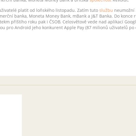
ivatelé platit od loňského listopadu. Zatím tuto
službu
neumožní a
merční banka, Moneta Money Bank, mBank a J&T Banka. Do konce roku
ekm příštího roku pak i ČSOB. Celosvětově vede nad aplikací Googl
nou pro Android jeho konkurent Apple Pay (87 milionů uživatelů po 