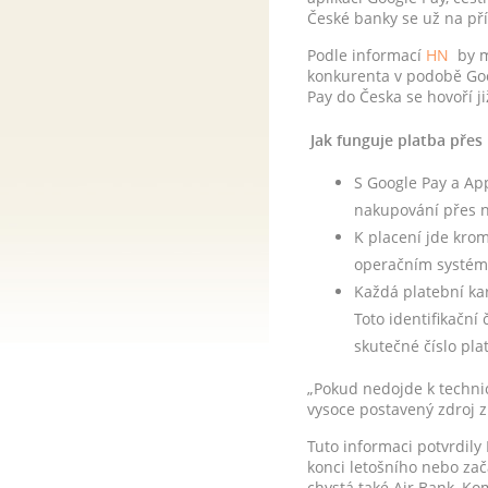
České banky se už na př
Podle informací
HN
by mo
konkurenta v podobě Goo
Pay do Česka se hovoří ji
Jak funguje platba přes
S Google Pay a App
nakupování přes n
K placení jde krom
operačním systéme
Každá platební ka
Toto identifikační
skutečné číslo plat
„Pokud nedojde k techni
vysoce postavený zdroj z
Tuto informaci potvrdil
konci letošního nebo zač
chystá také Air Bank, K