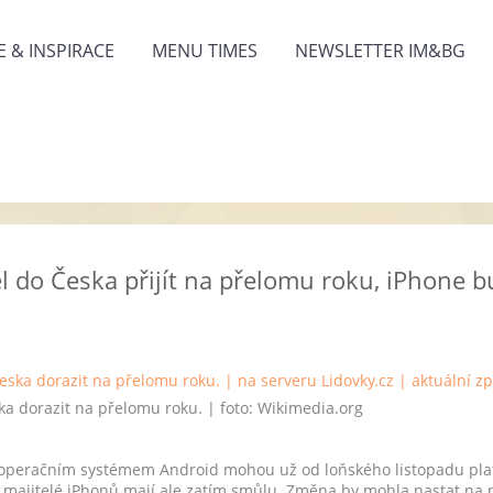
 & INSPIRACE
MENU TIMES
NEWSLETTER IM&BG
l do Česka přijít na přelomu roku, iPhone bu
a dorazit na přelomu roku. | foto:
Wikimedia.org
 operačním systémem Android mohou už od loňského listopadu pla
tí majitelé iPhonů mají ale zatím smůlu. Změna by mohla nastat na 