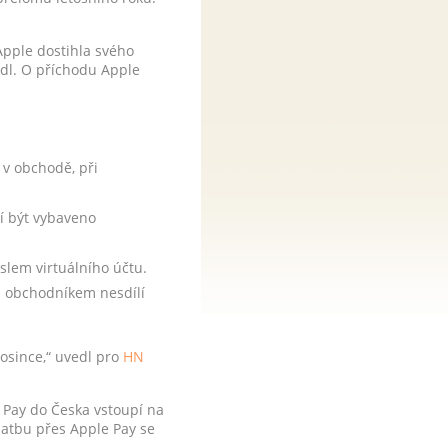
pple dostihla svého
dl. O příchodu Apple
 v obchodě, při
sí být vybaveno
slem virtuálního účtu.
 s obchodníkem nesdílí
osince,“ uvedl pro
HN
 Pay do Česka vstoupí na
platbu přes Apple Pay se