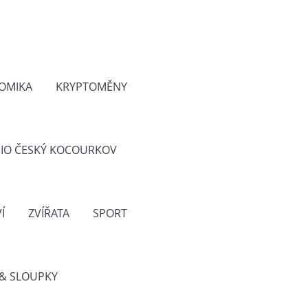
OMIKA
KRYPTOMĚNY
IO ČESKÝ KOCOURKOV
Í
ZVÍŘATA
SPORT
& SLOUPKY