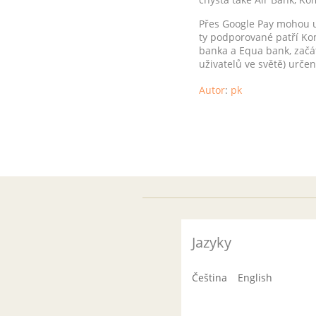
Přes Google Pay mohou už
ty podporované patří Ko
banka a Equa bank, začát
uživatelů ve světě) urče
Autor
:
pk
Jazyky
Čeština
English