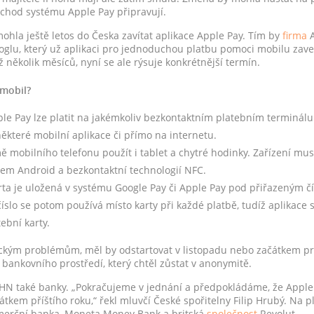
íchod systému Apple Pay připravují.
hla ještě letos do Česka zavítat aplikace Apple Pay. Tím by
firma
A
glu, který už aplikaci pro jednoduchou platbu pomoci mobilu zave
ž několik měsíců, nyní se ale rýsuje konkrétnější termín.
 mobil?
le Pay lze platit na jakémkoliv bezkontaktním platebním terminálu
ěkteré mobilní aplikace či přímo na internetu.
ě mobilního telefonu použít i tablet a chytré hodinky. Zařízení mu
m Android a bezkontaktní technologií NFC.
rta je uložená v systému Google Pay či Apple Pay pod přiřazeným čí
 číslo se potom používá místo karty při každé platbě, tudíž aplikace
ební karty.
ckým problémům, měl by odstartovat v listopadu nebo začátkem pr
 bankovního prostředí, který chtěl zůstat v anonymitě.
y HN také banky. „Pokračujeme v jednání a předpokládáme, že Apple
átkem příštího roku,“ řekl mluvčí České spořitelny Filip Hrubý. Na 
omerční banka, Moneta Money Bank a britská
společnost
Revolut.