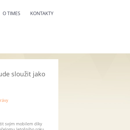
O TIMES
KONTAKTY
de sloužit jako
tit svým mobilem díky
přelomu letošního roku.