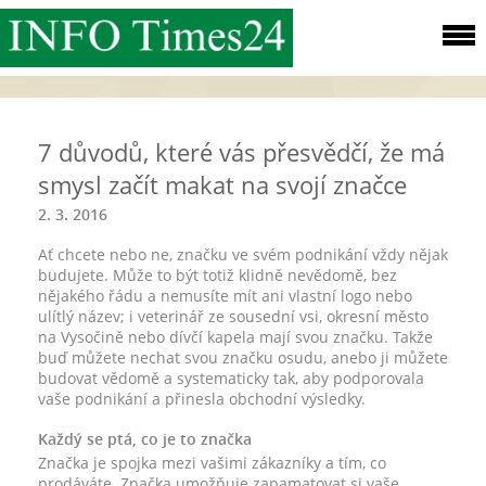
7 důvodů, které vás přesvědčí, že má
smysl začít makat na svojí značce
2. 3. 2016
Ať chcete nebo ne, značku ve svém podnikání vždy nějak
budujete. Může to být totiž klidně nevědomě, bez
nějakého řádu a nemusíte mít ani vlastní logo nebo
ulítlý název; i veterinář ze sousední vsi, okresní město
na Vysočině nebo dívčí kapela mají svou značku. Takže
buď můžete nechat svou značku osudu, anebo ji můžete
budovat vědomě a systematicky tak, aby podporovala
vaše podnikání a přinesla obchodní výsledky.
Každý se ptá, co je to značka
Značka je spojka mezi vašimi zákazníky a tím, co
prodáváte. Značka umožňuje zapamatovat si vaše