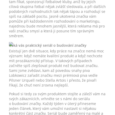
tam říkat, sponzorují fotbalové kluby, aniž by jejich
cílová skupina fotbal nějak zvlášť sledovala, a při dalších
podobných rozhodnutích tak nějak tápou a rozhodují se
spíš na základě pocitu. Jasně ukotvená značka vám
pomůže při každodenním rozhodování o marketingu,
najednou bude mnohem jasnější, která reklama má pro
vaši značku smysl a která ji posune tím správným
směrem.
Čeká vás praktický seriál o budování značky
Existují jen dvě situace, kdy práce na značce nemá moc
význam: když nemáte kvalitní produkt a když nechcete
mít prozákaznický přístup. V takových případech
začněte spíš zlepšovat produkt než budovat značku.
Sami jsme zvědavi, kam až povedou snahy piva
Lobkowicz zařadit značku mezi prémiová piva vedle
Pilsner Urquell nebo Stella Artois i přesto, že pivaři
říkají, že chuť není zrovna nejlepší.
Pokud si tedy za svým produktem stojíte a záleží vám na
svých zákaznících, vrhněte se s námi do seriálu
o budování značky. Každý týden v úterý přineseme
jeden článek, který vám umožní nastavit si nějakou
konkrétní část značky. Seriál bude zaměřený na malé a