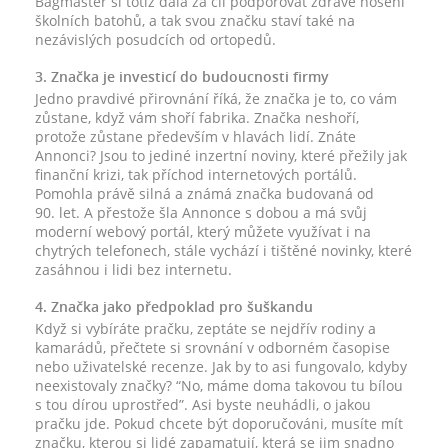
Bagmaster si totiž dala za cíl podporovat zdravé nošení
školních batohů, a tak svou značku staví také na
nezávislých posudcích od ortopedů.
3. Značka je investicí do budoucnosti firmy
Jedno pravdivé přirovnání říká, že značka je to, co vám
zůstane, když vám shoří fabrika. Značka neshoří,
protože zůstane především v hlavách lidí. Znáte
Annonci? Jsou to jediné inzertní noviny, které přežily jak
finanční krizi, tak příchod internetových portálů.
Pomohla právě silná a známá značka budovaná od
90. let. A přestože šla Annonce s dobou a má svůj
moderní webový portál, který můžete využívat i na
chytrých telefonech, stále vychází i tištěné novinky, které
zasáhnou i lidi bez internetu.
4. Značka jako předpoklad pro šuškandu
Když si vybíráte pračku, zeptáte se nejdřív rodiny a
kamarádů, přečtete si srovnání v odborném časopise
nebo uživatelské recenze. Jak by to asi fungovalo, kdyby
neexistovaly značky? “No, máme doma takovou tu bílou
s tou dírou uprostřed”. Asi byste neuhádli, o jakou
pračku jde. Pokud chcete být doporučováni, musíte mít
značku, kterou si lidé zapamatují, která se jim snadno