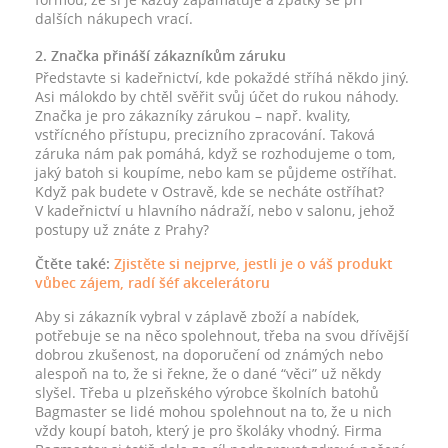
dalších nákupech vrací.
2. Značka přináší zákazníkům záruku
Představte si kadeřnictví, kde pokaždé stříhá někdo jiný.
Asi málokdo by chtěl svěřit svůj účet do rukou náhody.
Značka je pro zákazníky zárukou – např. kvality,
vstřícného přístupu, precizního zpracování. Taková
záruka nám pak pomáhá, když se rozhodujeme o tom,
jaký batoh si koupíme, nebo kam se půjdeme ostříhat.
Když pak budete v Ostravě, kde se necháte ostříhat?
V kadeřnictví u hlavního nádraží, nebo v salonu, jehož
postupy už znáte z Prahy?
Čtěte také:
Zjistěte si nejprve, jestli je o váš produkt
vůbec zájem, radí šéf akcelerátoru
Aby si zákazník vybral v záplavě zboží a nabídek,
potřebuje se na něco spolehnout, třeba na svou dřívější
dobrou zkušenost, na doporučení od známých nebo
alespoň na to, že si řekne, že o dané “věci” už někdy
slyšel. Třeba u plzeňského výrobce školních batohů
Bagmaster se lidé mohou spolehnout na to, že u nich
vždy koupí batoh, který je pro školáky vhodný. Firma