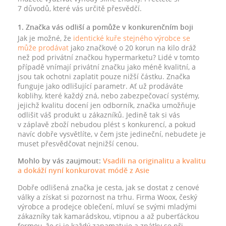
7 důvodů, které vás určitě přesvědčí.
1. Značka vás odliší a pomůže v konkurenčním boji
Jak je možné, že
identické kuře stejného výrobce se
může prodávat
jako značkové o 20 korun na kilo dráž
než pod privátní značkou hypermarketu? Lidé v tomto
případě vnímají privátní značku jako méně kvalitní, a
jsou tak ochotni zaplatit pouze nižší částku. Značka
funguje jako odlišující parametr. Ať už prodáváte
koblihy, které každý zná, nebo zabezpečovací systémy,
jejichž kvalitu docení jen odborník, značka umožňuje
odlišit váš produkt u zákazníků. Jedině tak si vás
v záplavě zboží nebudou plést s konkurencí, a pokud
navíc dobře vysvětlíte, v čem jste jedineční, nebudete je
muset přesvědčovat nejnižší cenou.
Mohlo by vás zaujmout:
Vsadili na originalitu a kvalitu
a dokáží nyní konkurovat módě z Asie
Dobře odlišená značka je cesta, jak se dostat z cenové
války a získat si pozornost na trhu. Firma Woox, český
výrobce a prodejce oblečení, mluví se svými mladými
zákazníky tak kamarádskou, vtipnou a až puberťáckou
formou, že si je každý zapamatuje a zpátky se při