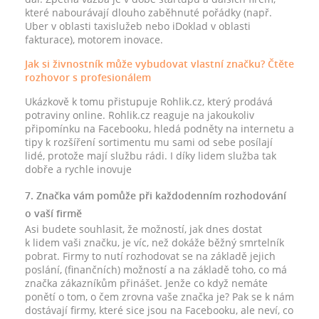
které nabourávají dlouho zaběhnuté pořádky (např.
Uber v oblasti taxislužeb nebo iDoklad v oblasti
fakturace), motorem inovace.
Jak si živnostník může vybudovat vlastní značku? Čtěte
rozhovor s profesionálem
Ukázkově k tomu přistupuje Rohlik.cz, který prodává
potraviny online. Rohlik.cz reaguje na jakoukoliv
připomínku na Facebooku, hledá podněty na internetu a
tipy k rozšíření sortimentu mu sami od sebe posílají
lidé, protože mají službu rádi. I díky lidem služba tak
dobře a rychle inovuje
7. Značka vám pomůže při každodenním rozhodování
o vaší firmě
Asi budete souhlasit, že možností, jak dnes dostat
k lidem vaši značku, je víc, než dokáže běžný smrtelník
pobrat. Firmy to nutí rozhodovat se na základě jejich
poslání, (finančních) možností a na základě toho, co má
značka zákazníkům přinášet. Jenže co když nemáte
ponětí o tom, o čem zrovna vaše značka je? Pak se k nám
dostávají firmy, které sice jsou na Facebooku, ale neví, co