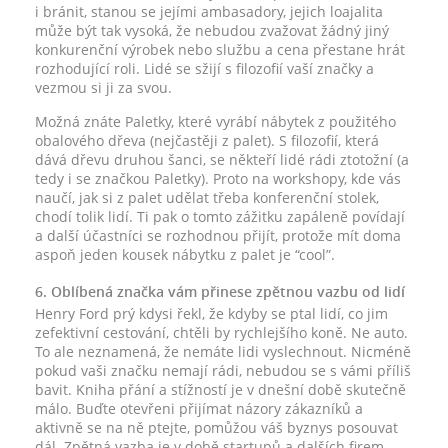
i bránit, stanou se jejími ambasadory, jejich loajalita
může být tak vysoká, že nebudou zvažovat žádný jiný
konkurenční výrobek nebo službu a cena přestane hrát
rozhodující roli. Lidé se sžijí s filozofií vaší značky a
vezmou si ji za svou.
Možná znáte Paletky, které vyrábí nábytek z použitého
obalového dřeva (nejčastěji z palet). S filozofií, která
dává dřevu druhou šanci, se někteří lidé rádi ztotožní (a
tedy i se značkou Paletky). Proto na workshopy, kde vás
naučí, jak si z palet udělat třeba konferenční stolek,
chodí tolik lidí. Ti pak o tomto zážitku zapáleně povídají
a další účastníci se rozhodnou přijít, protože mít doma
aspoň jeden kousek nábytku z palet je “cool”.
6. Oblíbená značka vám přinese zpětnou vazbu od lidí
Henry Ford prý kdysi řekl, že kdyby se ptal lidí, co jim
zefektivní cestování, chtěli by rychlejšího koně. Ne auto.
To ale neznamená, že nemáte lidi vyslechnout. Nicméně
pokud vaši značku nemají rádi, nebudou se s vámi příliš
bavit. Kniha přání a stížností je v dnešní době skutečně
málo. Buďte otevřeni přijímat názory zákazníků a
aktivně se na ně ptejte, pomůžou váš byznys posouvat
dál. Zpětná vazba je v době startupů a dalších firem,