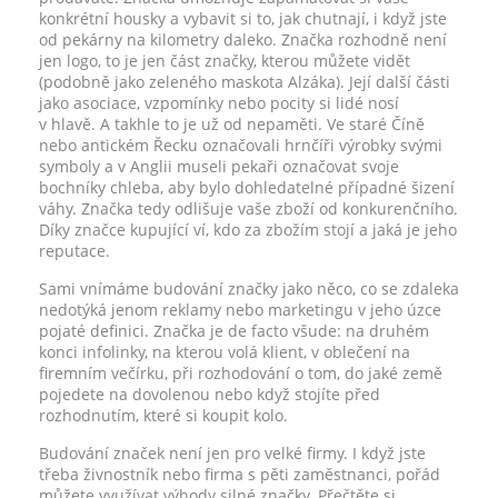
konkrétní housky a vybavit si to, jak chutnají, i když jste
od pekárny na kilometry daleko. Značka rozhodně není
jen logo, to je jen část značky, kterou můžete vidět
(podobně jako zeleného maskota Alzáka). Její další části
jako asociace, vzpomínky nebo pocity si lidé nosí
v hlavě. A takhle to je už od nepaměti. Ve staré Číně
nebo antickém Řecku označovali hrnčíři výrobky svými
symboly a v Anglii museli pekaři označovat svoje
bochníky chleba, aby bylo dohledatelné případné šizení
váhy. Značka tedy odlišuje vaše zboží od konkurenčního.
Díky značce kupující ví, kdo za zbožím stojí a jaká je jeho
reputace.
Sami vnímáme budování značky jako něco, co se zdaleka
nedotýká jenom reklamy nebo marketingu v jeho úzce
pojaté definici. Značka je de facto všude: na druhém
konci infolinky, na kterou volá klient, v oblečení na
firemním večírku, při rozhodování o tom, do jaké země
pojedete na dovolenou nebo když stojíte před
rozhodnutím, které si koupit kolo.
Budování značek není jen pro velké firmy. I když jste
třeba živnostník nebo firma s pěti zaměstnanci, pořád
můžete využívat výhody silné značky. Přečtěte si