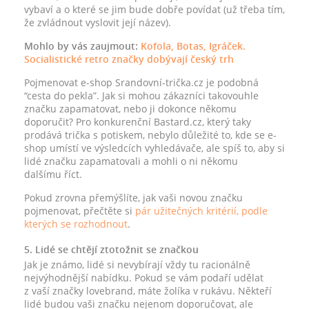
vybaví a o které se jim bude dobře povídat (už třeba tím,
že zvládnout vyslovit její název).
Mohlo by vás zaujmout:
Kofola, Botas, Igráček.
Socialistické retro značky dobývají český trh
Pojmenovat e-shop Srandovní-trička.cz je podobná
“cesta do pekla”. Jak si mohou zákazníci takovouhle
značku zapamatovat, nebo ji dokonce někomu
doporučit? Pro konkurenční Bastard.cz, který taky
prodává trička s potiskem, nebylo důležité to, kde se e-
shop umístí ve výsledcích vyhledávače, ale spíš to, aby si
lidé značku zapamatovali a mohli o ni někomu
dalšímu říct.
Pokud zrovna přemýšlíte, jak vaši novou značku
pojmenovat, přečtěte si
pár užitečných kritérií, podle
kterých se rozhodnout
.
5. Lidé se chtějí ztotožnit se značkou
Jak je známo, lidé si nevybírají vždy tu racionálně
nejvýhodnější nabídku. Pokud se vám podaří udělat
z vaší značky lovebrand, máte žolíka v rukávu. Někteří
lidé budou vaši značku nejenom doporučovat, ale