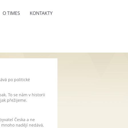
O TIMES
KONTAKTY
kává po politické
pak. To se nám v historii
ějak přežijeme.
obyvatel Česka a ne
ce mnoho nadějí nedává,