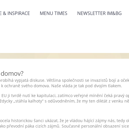
 & INSPIRACE
MENU TIMES
NEWSLETTER IM&BG
 domov?
 probíhá vypjatá diskuse. Většina společnosti se invazistů bojí a oče
y k ochraně svého domova. Naše vláda je tak pod dvojím tlakem.
 EU ji tvrdě nutí ke kapitulaci, zatímco veřejné mínění čeká pravý o
 vždycky „stáhla kalhoty“ s odůvodněním, že my ten diktát z venku n
cela historickou šanci ukázat, že je vládou hájící zájmy nás, tedy 
 jako převodní páka cizích zájmů. Současné personální obsazení si