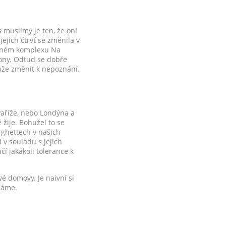
 muslimy je ten, že oni
ejich čtrvť se změnila v
ídaném komplexu Na
iony. Odtud se dobře
může změnit k nepoznání.
 Paříže, nebo Londýna a
 žije. Bohužel to se
 ghettech v našich
 v souladu s jejich
í jakákoli tolerance k
é domovy. Je naivní si
 máme.