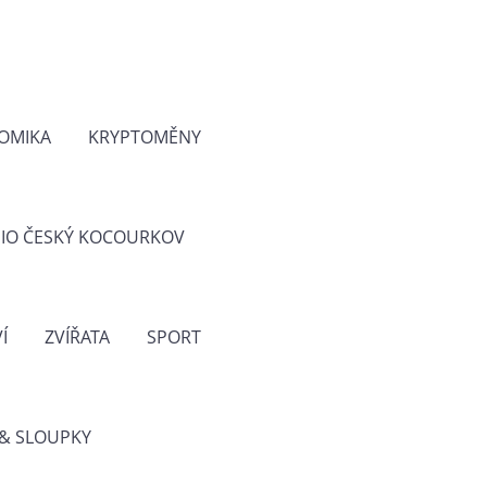
OMIKA
KRYPTOMĚNY
IO ČESKÝ KOCOURKOV
Í
ZVÍŘATA
SPORT
& SLOUPKY