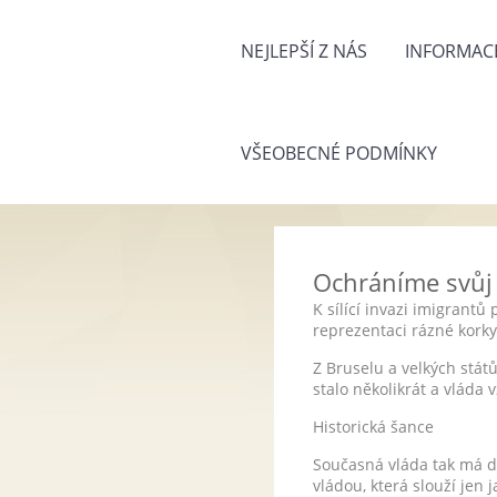
NEJLEPŠÍ Z NÁS
INFORMACE
VŠEOBECNÉ PODMÍNKY
Ochráníme svůj
K sílící invazi imigrantů
reprezentaci rázné kork
Z Bruselu a velkých států
stalo několikrát a vláda
Historická šance
Současná vláda tak má do
vládou, která slouží jen