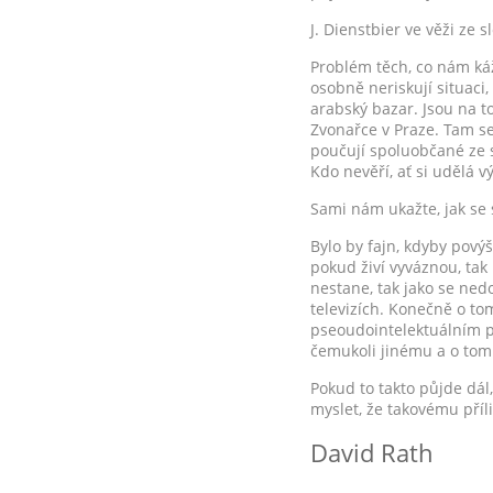
J. Dienstbier ve věži ze s
Problém těch, co nám káž
osobně neriskují situaci
arabský bazar. Jsou na t
Zvonařce v Praze. Tam se
poučují spoluobčané ze s
Kdo nevěří, ať si udělá v
Sami nám ukažte, jak se s
Bylo by fajn, kdyby povýš
pokud živí vyváznou, tak
nestane, tak jako se ne
televizích. Konečně o to
pseoudointelektuálním po
čemukoli jinému a o tom
Pokud to takto půjde dál
myslet, že takovému pří
David Rath