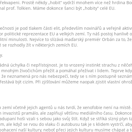
řekvapeni. Prostě někdy „hobit“ vydrží mnohem více než hrdina Bor
al prof. Tolkien. Máme dokonce šanci být „hobity“ celé EU.
ečnosti je pod tlakem části elit, především novinářů a veřejně aktivn
zor politické reprezentace EU a velkých zemí. Ty náš postoj hanlivě 
litní minulosti. Nejvíce to slízává maďarský premiér Orbán za to, že 
 se rozhodly žít v některých zemích EU.
y.
dná úchylka či nepřístojnost. Je to vrozený instinkt strachu z něč
je mnohým živočichům přežít a pomáhal přežívat i lidem. Teprve kdy
 že neznamená pro nás nebezpečí, tedy se s ním postupně seznám
řestává být cizím. Při zjišťování můžeme naopak zjistit vlastní ohro
ých zemí včetně jejich agentů u nás tvrdí, že xenofobie není na místě
h invazistů pramálo, ale zaplňují většinu mediálního času. Dokonce t
upaní hoši vzali s sebou jako svůj štít. Když se stříká slzný plyn ta
 ale když se rvou do vlaku či autobusu tak je s klidem vystrčí, aby 
bohacení naší kultury, neboť přeci jejich kulturu musíme chápat a t