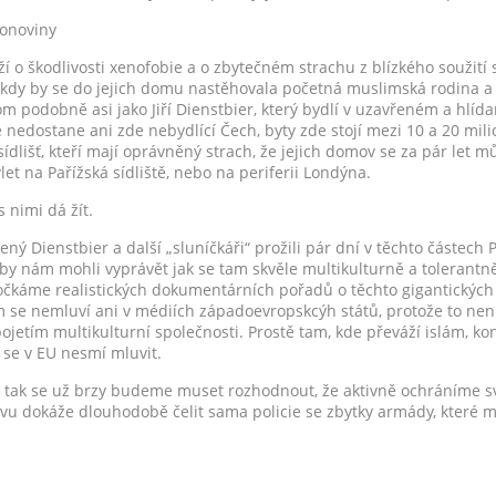
lonoviny
í o škodlivosti xenofobie a o zbytečném strachu z blízkého soužití s
, kdy by se do jejich domu nastěhovala početná muslimská rodina a j
om podobně asi jako Jiří Dienstbier, který bydlí v uzavřeném a hl
 nedostane ani zde nebydlící Čech, byty zde stojí mezi 10 a 20 mil
ídlišť, kteří mají oprávněný strach, že jejich domov se za pár let 
ýlet na Pařížská sídliště, nebo na periferii Londýna.
 nimi dá žít.
ený Dienstbier a další „sluníčkáři“ prožili pár dní v těchto částech
 by nám mohli vyprávět jak se tam skvěle multikulturně a tolerantně
dočkáme realistických dokumentárních pořadů o těchto gigantických
m se nemluví ani v médiích západoevropskcýh států, protože to není
jetím multikulturní společnosti. Prostě tam, kde převáží islám, konč
 se v EU nesmí mluvit.
, tak se už brzy budeme muset rozhodnout, že aktivně ochráníme sv
livu dokáže dlouhodobě čelit sama policie se zbytky armády, které