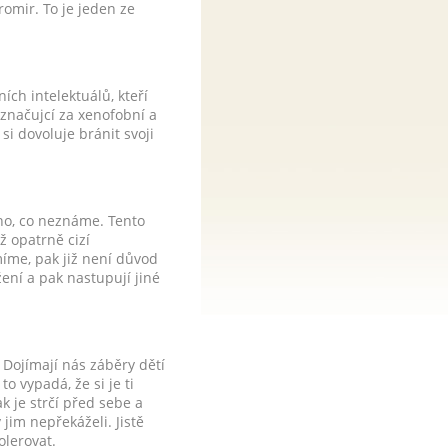
omir. To je jeden ze
ích intelektuálů, kteří
označujcí za xenofobní a
si dovoluje bránit svoji
eho, co neznáme. Tento
ž opatrně cizí
íme, pak již není důvod
žení a pak nastupují jiné
. Dojímají nás záběry dětí
o vypadá, že si je ti
k je strčí před sebe a
jim nepřekáželi. Jistě
olerovat.