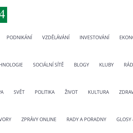
PODNIKÁNÍ
VZDĚLÁVÁNÍ
INVESTOVÁNÍ
EKON
CHNOLOGIE
SOCIÁLNÍ SÍTĚ
BLOGY
KLUBY
RÁD
PA
SVĚT
POLITIKA
ŽIVOT
KULTURA
ZDRAV
VORY
ZPRÁVY ONLINE
RADY A PORADNY
GLOSY 