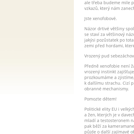
ale třeba budeme mile p
vzkazů, který nám zanech
Jste xenofobové.
Názor drtivé většiny spol
se staví za většinový ná
jakýsi pozůstatek po tota
zemi před hordami, které
Vrozený pud sebezáchov
Předně xenofobie není žá
vrozený instinkt zajišťu
prozkoumáme a zjistíme,
k dalšímu strachu. Cizí p
obranné mechanismy.
Pomozte dětem!
Politické elity EU i velk
a žen, kterých je v davec
mladí a testosteronem nad
pak běží za kameramanem,
půjde o další zajímavé o