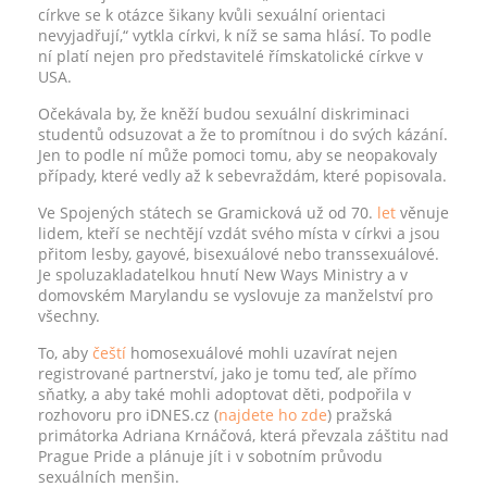
církve se k otázce šikany kvůli sexuální orientaci
nevyjadřují,“ vytkla církvi, k níž se sama hlásí. To podle
ní platí nejen pro představitelé římskatolické církve v
USA.
Očekávala by, že kněží budou sexuální diskriminaci
studentů odsuzovat a že to promítnou i do svých kázání.
Jen to podle ní může pomoci tomu, aby se neopakovaly
případy, které vedly až k sebevraždám, které popisovala.
Ve Spojených státech se Gramicková už od 70.
let
věnuje
lidem, kteří se nechtějí vzdát svého místa v církvi a jsou
přitom lesby, gayové, bisexuálové nebo transsexuálové.
Je spoluzakladatelkou hnutí New Ways Ministry a v
domovském Marylandu se vyslovuje za manželství pro
všechny.
To, aby
čeští
homosexuálové mohli uzavírat nejen
registrované partnerství, jako je tomu teď, ale přímo
sňatky, a aby také mohli adoptovat děti, podpořila v
rozhovoru pro iDNES.cz (
najdete ho zde
) pražská
primátorka Adriana Krnáčová, která převzala záštitu nad
Prague Pride a plánuje jít i v sobotním průvodu
sexuálních menšin.