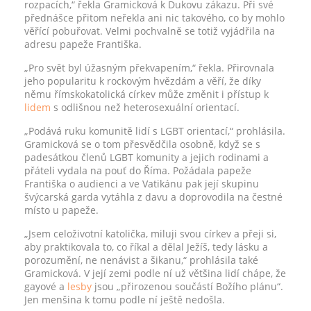
rozpacích,“ řekla Gramicková k Dukovu zákazu. Při své
přednášce přitom neřekla ani nic takového, co by mohlo
věřící pobuřovat. Velmi pochvalně se totiž vyjádřila na
adresu papeže Františka.
„Pro svět byl úžasným překvapením,“ řekla. Přirovnala
jeho popularitu k rockovým hvězdám a věří, že díky
němu římskokatolická církev může změnit i přístup k
lidem
s odlišnou než heterosexuální orientací.
„Podává ruku komunitě lidí s LGBT orientací,“ prohlásila.
Gramicková se o tom přesvědčila osobně, když se s
padesátkou členů LGBT komunity a jejich rodinami a
přáteli vydala na pouť do Říma. Požádala papeže
Františka o audienci a ve Vatikánu pak její skupinu
švýcarská garda vytáhla z davu a doprovodila na čestné
místo u papeže.
„Jsem celoživotní katolička, miluji svou církev a přeji si,
aby praktikovala to, co říkal a dělal Ježíš, tedy lásku a
porozumění, ne nenávist a šikanu,“ prohlásila také
Gramicková. V její zemi podle ní už většina lidí chápe, že
gayové a
lesby
jsou „přirozenou součástí Božího plánu“.
Jen menšina k tomu podle ní ještě nedošla.