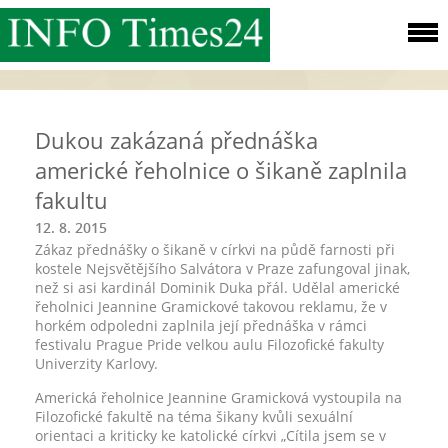
Dukou zakázaná přednáška
americké řeholnice o šikaně zaplnila
fakultu
12. 8. 2015
Zákaz přednášky o šikaně v církvi na půdě farnosti při
kostele Nejsvětějšího Salvátora v Praze zafungoval jinak,
než si asi kardinál Dominik Duka přál. Udělal americké
řeholnici Jeannine Gramickové takovou reklamu, že v
horkém odpoledni zaplnila její přednáška v rámci
festivalu Prague Pride velkou aulu Filozofické fakulty
Univerzity Karlovy.
Americká řeholnice Jeannine Gramicková vystoupila na
Filozofické fakultě na téma šikany kvůli sexuální
orientaci a kriticky ke katolické církvi „Cítila jsem se v