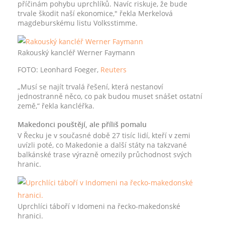
příčinám pohybu uprchlíků. Navíc riskuje, že bude
trvale škodit naší ekonomice," řekla Merkelová
magdeburskému listu Volksstimme.
Rakouský kancléř Werner Faymann
FOTO: Leonhard Foeger,
Reuters
„Musí se najít trvalá řešení, která nestanoví
jednostranně něco, co pak budou muset snášet ostatní
země,“ řekla kancléřka.
Makedonci pouštějí, ale příliš pomalu
V Řecku je v současné době 27 tisíc lidí, kteří v zemi
uvízli poté, co Makedonie a další státy na takzvané
balkánské trase výrazně omezily průchodnost svých
hranic.
Uprchlíci táboří v Idomeni na řecko-makedonské
hranici.