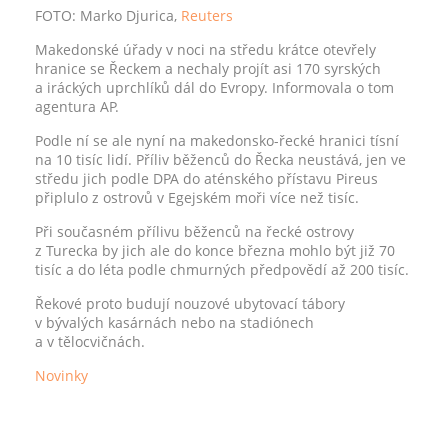
FOTO: Marko Djurica,
Reuters
Makedonské úřady v noci na středu krátce otevřely
hranice se Řeckem a nechaly projít asi 170 syrských
a iráckých uprchlíků dál do Evropy. Informovala o tom
agentura AP.
Podle ní se ale nyní na makedonsko-řecké hranici tísní
na 10 tisíc lidí. Příliv běženců do Řecka neustává, jen ve
středu jich podle DPA do aténského přístavu Pireus
připlulo z ostrovů v Egejském moři více než tisíc.
Při současném přílivu běženců na řecké ostrovy
z Turecka by jich ale do konce března mohlo být již 70
tisíc a do léta podle chmurných předpovědí až 200 tisíc.
Řekové proto budují nouzové ubytovací tábory
v bývalých kasárnách nebo na stadiónech
a v tělocvičnách.
Novinky