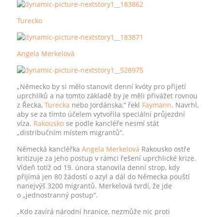
Turecko
Angela Merkelová
„Německo by si mělo stanovit denní kvóty pro přijetí
uprchlíků a na tomto základě by je měli přivážet rovnou
z Řecka,
Turecka
nebo Jordánska,“ řekl
Faymann
. Navrhl,
aby se za tímto účelem vytvořila speciální průjezdní
víza.
Rakousko
se podle kancléře nesmí stát
„distribučním místem migrantů“.
Německá kancléřka
Angela Merkelová
Rakousko ostře
kritizuje za jeho postup v rámci řešení uprchlické krize.
Vídeň totiž od 19. února stanovila denní strop, kdy
přijímá jen 80 žádostí o azyl a dál do Německa pouští
nanejvýš 3200 migrantů. Merkelová tvrdí, že jde
o „jednostranný postup“.
„Kdo zavírá národní hranice, nezmůže nic proti