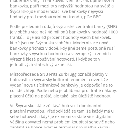
modernizovaných bankovek. Není to však úplně běžná
bankovka, patří mezi ty s nejvyšší hodnotou na světě a
Švýcarsko jde modernizací své bankovky nejvyšší
hodnoty proti mezinárodnímu trendu, píše BBC.
Podle posledních údajů švýcarské centrální banky (SNB)
je v oběhu více než 48 milionů bankovek v hodnotě 1000
franků. To je asi 60 procent hodnoty všech bankovek,
které jsou ve Švýcarsku v oběhu. Modernizace nové
bankovky přichází v době, kdy jiné země postupně ruší
bankovky s vysokou hodnotou a v evropských zemích
výrazně klesá používání hotovosti, i když se to v
jednotlivých státech výrazně liší.
Místopředseda SNB Fritz Zurbrügg označil platby v
hotovosti za švýcarský kulturní fenomén a uvedl, že
vydání nové tisícifrankové bankovky je odpovědí na to,
co lidé chtějí. Podle něho je oblíbená pro drahé nákupy,
placení účtů na poště, ale také jako úložiště hodnoty.
Ve Švýcarsku stále zůstává hotovost dominantní
platební metodou. Předpokládá se tam, že každý má u
sebe hotovost, i když je ekonomika stále více digitální.
Většina obyvatel nemá problém koupit si sendvič nebo
zaplatit za holiče, když je terminál pro platbu kartou