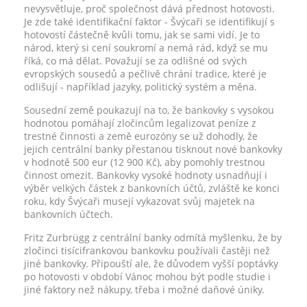
nevysvětluje, proč společnost dává přednost hotovosti.
Je zde také identifikační faktor - Švýcaři se identifikují s
hotovostí částečně kvůli tomu, jak se sami vidí. Je to
národ, který si cení soukromí a nemá rád, když se mu
říká, co má dělat. Považují se za odlišné od svých
evropských sousedů a pečlivě chrání tradice, které je
odlišují - například jazyky, politický systém a měna.
Sousední země poukazují na to, že bankovky s vysokou
hodnotou pomáhají zločincům legalizovat peníze z
trestné činnosti a země eurozóny se už dohodly, že
jejich centrální banky přestanou tisknout nové bankovky
v hodnotě 500 eur (12 900 Kč), aby pomohly trestnou
činnost omezit. Bankovky vysoké hodnoty usnadňují i
výběr velkých částek z bankovních účtů, zvláště ke konci
roku, kdy Švýcaři musejí vykazovat svůj majetek na
bankovních účtech.
Fritz Zurbrügg z centrální banky odmítá myšlenku, že by
zločinci tisícifrankovou bankovku používali častěji než
jiné bankovky. Připouští ale, že důvodem vyšší poptávky
po hotovosti v období Vánoc mohou být podle studie i
jiné faktory než nákupy, třeba i možné daňové úniky.