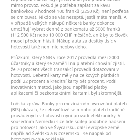
mimo provoz. Pokud je potřeba zaplatit za kávu
bankovkou v hodnotě 100 franků (2250 Kč), není potřeba
se omlouvat. Nikdo se vás nezeptá, jestli máte menší. A
v případě velkých nákupů některé banky dokonce
umožňují vybrat denně z bankomatu až 5000 franků
(112 500 Kč) nebo 10 000 CHF měsíčně, aniž by to člověk
musel předem hlásit. Nákup auta za desítky tisíc v
hotovosti také není nic neobvyklého.
Průzkum, který SNB v roce 2017 provedla mezi 2000
účastníky a který se zaměřil na platební chování zjistil,
že 70 procent všech transakcí provedli dotazovaní v
hotovosti. Debetní karty měly na celkových platbách
podíl 22 procent a kreditní karty pět procent. Podíl
inovativních metod, jako jsou například platby
aplikacemi či bezkontaktními kartami, byl skromnější.
Loňská zpráva Banky pro mezinárodní vyrovnání plateb
(BIS) ukázala, že celosvětově se mnoho plateb tradičně
prováděných v hotovosti nyní provádí elektronicky. V
sousedním Německu sice lidé sdílejí podobné nadšení
pro hotovost jako ve Švýcarsku, další evropské země -
například Švédsko a Nizozemsko - se naopak od
hotovosti rychle odklánějí.