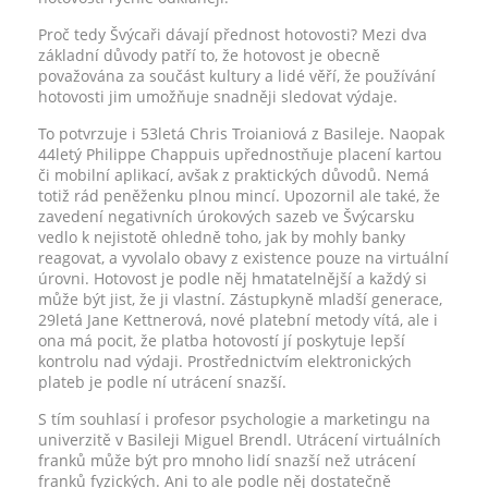
Proč tedy Švýcaři dávají přednost hotovosti? Mezi dva
základní důvody patří to, že hotovost je obecně
považována za součást kultury a lidé věří, že používání
hotovosti jim umožňuje snadněji sledovat výdaje.
To potvrzuje i 53letá Chris Troianiová z Basileje. Naopak
44letý Philippe Chappuis upřednostňuje placení kartou
či mobilní aplikací, avšak z praktických důvodů. Nemá
totiž rád peněženku plnou mincí. Upozornil ale také, že
zavedení negativních úrokových sazeb ve Švýcarsku
vedlo k nejistotě ohledně toho, jak by mohly banky
reagovat, a vyvolalo obavy z existence pouze na virtuální
úrovni. Hotovost je podle něj hmatatelnější a každý si
může být jist, že ji vlastní. Zástupkyně mladší generace,
29letá Jane Kettnerová, nové platební metody vítá, ale i
ona má pocit, že platba hotovostí jí poskytuje lepší
kontrolu nad výdaji. Prostřednictvím elektronických
plateb je podle ní utrácení snazší.
S tím souhlasí i profesor psychologie a marketingu na
univerzitě v Basileji Miguel Brendl. Utrácení virtuálních
franků může být pro mnoho lidí snazší než utrácení
franků fyzických. Ani to ale podle něj dostatečně