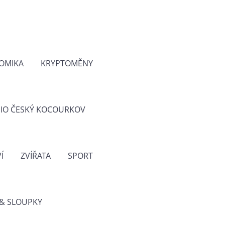
OMIKA
KRYPTOMĚNY
IO ČESKÝ KOCOURKOV
Í
ZVÍŘATA
SPORT
& SLOUPKY