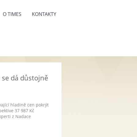
O TIMES
KONTAKTY
 se dá důstojně
ající hladině cen pokrýt
pektive 37 987 Kč
xperti z Nadace