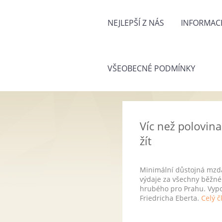
NEJLEPŠÍ Z NÁS
INFORMACE
VŠEOBECNÉ PODMÍNKY
Víc než polovin
žít
Minimální důstojná mzda 
výdaje za všechny běžné 
hrubého pro Prahu. Vypoč
Friedricha Eberta.
Celý č