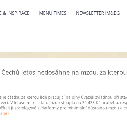
 & INSPIRACE
MENU TIMES
NEWSLETTER IM&BG
a Čechů letos nedosáhne na mzdu, za kterou
je částka, za kterou lidé pracující na plný úvazek zvládnou při stáv
věci. V letošním roce tato mzda stoupla na 32 438 Kč hrubého, res
ítali ji sociologové z Platformy pro minimální důstojnou mzdu a e
lánek