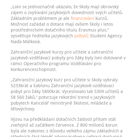
„Loni se jednoznačně ukázalo, že školy mají obrovský
zájem o zvyšování jazykových dovedností svých učitelů.
Základním problémem je ale
financování
kurzů.
Možnost zažádat o dotace mají ovšem školy i letos
prostřednictvím dotačního titulu Erasmus plus,“
vysvětluje ředitelka jazykových
pobytů
Student Agency
Naďa Málková.
Zahraniční jazykové kurzy pro učitele a zahraniční
jazykově-vzdělávací pobyty pro žáky byly loni dotované v
rámci Operačního programu Vzdělávání pro
konkurenceschopnost.
„Zahraniční jazykový kurz pro učitele si školy vybraly
5233krát a šablonu Zahraniční jazykově-vzdělávací
pobyt pro žáky 5800krát. Vycestovalo tak 5309 učitelů a
58 560 žáků,“ potvrzuje rekordní trend v jazykových
pobytech Kancelář ministryně školství, mládeže a
tělovýchovy.
Výzvu na předkládaní dotačních žádostí přitom stát
zveřejnil až začátkem července. Z 800 milionů korun
byla ale nakonec z důvodu velkého zájmu základních a
středních škol téměř zdvojnásobena celková dostupná