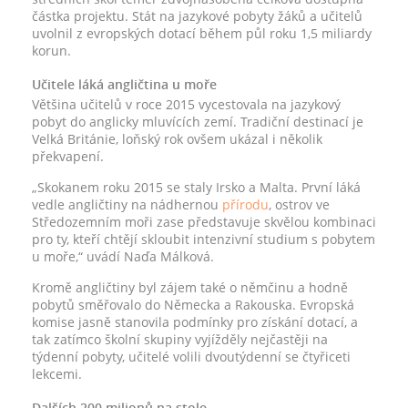
částka projektu. Stát na jazykové pobyty žáků a učitelů
uvolnil z evropských dotací během půl roku 1,5 miliardy
korun.
Učitele láká angličtina u moře
Většina učitelů v roce 2015 vycestovala na jazykový
pobyt do anglicky mluvících zemí. Tradiční destinací je
Velká Británie, loňský rok ovšem ukázal i několik
překvapení.
„Skokanem roku 2015 se staly Irsko a Malta. První láká
vedle angličtiny na nádhernou
přírodu
, ostrov ve
Středozemním moři zase představuje skvělou kombinaci
pro ty, kteří chtějí skloubit intenzivní studium s pobytem
u moře,“ uvádí Naďa Málková.
Kromě angličtiny byl zájem také o němčinu a hodně
pobytů směřovalo do Německa a Rakouska. Evropská
komise jasně stanovila podmínky pro získání dotací, a
tak zatímco školní skupiny vyjížděly nejčastěji na
týdenní pobyty, učitelé volili dvoutýdenní se čtyřiceti
lekcemi.
Dalších 200 milionů na stole