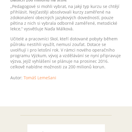
„Pedagogové si mohli vybrat, na jaký typ kurzu se chtějí
přihlásit. Nejčastěji absolvovali kurzy zaměřené na
zdokonalení obecných jazykových dovedností, pouze
pětina z nich si vybrala odborně zaměřené, metodické
lekce,“ vysvětluje Naďa Málková.
Učitelé a pracovníci škol, kteří dotované pobyty během
půlroku nestihli využít, nemusí zoufat. Dotace se
uvolňují i pro letošní rok. V rámci nového operačního
programu Výzkum, vývoj a vzdělávání se nyní připravuje
výzva, jejíž vyhlášení se plánuje na prosinec 2016.
celkově nabídne možnosti za 200 milionů korun.
Autor:
Tomáš Lemešani