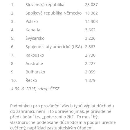
1.
Slovenská republika
28 087
2.
Spolková republika Německo
18 382
3.
Polsko
14 303
4.
Kanada
3 662
5.
Švýcarsko
3 226
6.
Spojené státy americké (USA)
2 863
7.
Rakousko
2 730
8.
Austrálie
2 227
9.
Bulharsko
2 059
10.
Řecko
1 879
k 30. 6. 2015, zdroj: ČSSZ
Podmínkou pro provádění všech typů výplat důchodu
do zahraničí, není-li to upraveno jinak, je pravidelné
předkládání tzv. „potvrzení o žití“. To musí být
vlastnoručně podepsané důchodcem a podpis úředně
ověřený, například zastupitelským úřadem.