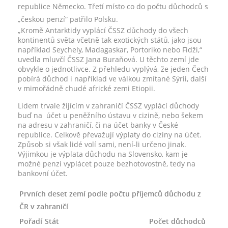
republice Německo. Třetí místo co do počtu důchodců s
„českou penzí“ patřilo Polsku.
„Kromě Antarktidy vyplácí ČSSZ důchody do všech
kontinentů světa včetně tak exotických států, jako jsou
například Seychely, Madagaskar, Portoriko nebo Fidži,“
uvedla mluvčí ČSSZ Jana Buraňová. U těchto zemí jde
obvykle o jednotlivce. Z přehledu vyplývá, že jeden Čech
pobírá důchod i například ve válkou zmítané Sýrii, další
v mimořádně chudé africké zemi Etiopii.
Lidem trvale žijícím v zahraničí ČSSZ vyplácí důchody
buď na účet u peněžního ústavu v cizině, nebo šekem
na adresu v zahraničí, či na účet banky v České
republice. Celkově převažují výplaty do ciziny na účet.
Způsob si však lidé volí sami, není-li určeno jinak.
Výjimkou je výplata důchodu na Slovensko, kam je
možné penzi vyplácet pouze bezhotovostně, tedy na
bankovní účet.
Prvních deset zemí podle počtu příjemců důchodu z
ČR v zahraničí
Pořadí
Stát
Počet důchodců