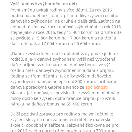
Vyšší daňové zvýhodnění na děti
První změnu uvítají rodiny s více dětmi. Za rok 2016
budou odvádět nižší daň z příjmu díky zvýšení ročního
daňového zvýhodnění na druhé a další dítě. Zatímco na
jedno dítě zůstává roční daňové zvýhodnění za rok 2016
stejné jako v roce 2015, tedy 13 404 korun, na druhé dítě
se zvyšuje z 15 804 korun na 17 004 korun a na třetí a
další dítě pak z 17 004 korun na 20 604 korun.
„Daňové zvýhodnění může uplatnit vždy pouze jeden z
rodičů, a je-li daňové zvýhodnění vyšší než vypočtená
daň z příjmu, vzniká nárok na daňový bonus ve výši
rozdílu mezi daňovým zvýhodněním a daní z příjmu.
Rodina se třemi dětmi si tak díky zvýšení daňového
zvýhodnění finančně polepší o 4 800 korun,“ přibližuje
daňová poradkyně Gabriela Ivanco ze
společnosti
Mazars. Jak dodává, v souvislosti se zvýšením minimální
mzdy došlo ke zvýšení dolní hranice příjmu pro vznik
nároku na daňový bonus na 59 400 korun.
Další pozitivní zprávou pro rodiny s malými dětmi je
zvýšení slevy na dani za umístění dítěte v mateřské
škole či obdobném zařízení. Takzvané školkovné se pro
rok 2016 zvedlo oproti předchozímu roku o 700 korun