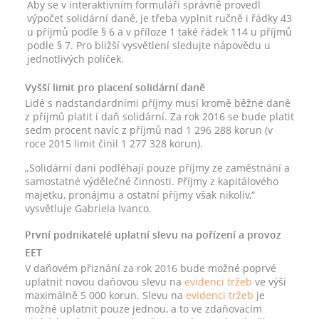
Aby se v interaktivním formuláři správně provedl
výpočet solidární daně, je třeba vyplnit ručně i řádky 43
u příjmů podle § 6 a v příloze 1 také řádek 114 u příjmů
podle § 7. Pro bližší vysvětlení sledujte nápovědu u
jednotlivých políček.
Vyšší limit pro placení solidární daně
Lidé s nadstandardními příjmy musí kromě běžné daně
z příjmů platit i daň solidární. Za rok 2016 se bude platit
sedm procent navíc z příjmů nad 1 296 288 korun (v
roce 2015 limit činil 1 277 328 korun).
„Solidární dani podléhají pouze příjmy ze zaměstnání a
samostatné výdělečné činnosti. Příjmy z kapitálového
majetku, pronájmu a ostatní příjmy však nikoliv,“
vysvětluje Gabriela Ivanco.
První podnikatelé uplatní slevu na pořízení a provoz
EET
V daňovém přiznání za rok 2016 bude možné poprvé
uplatnit novou daňovou slevu na
evidenci tržeb
ve výši
maximálně 5 000 korun. Slevu na
evidenci
tržeb
je
možné uplatnit pouze jednou, a to ve zdaňovacím