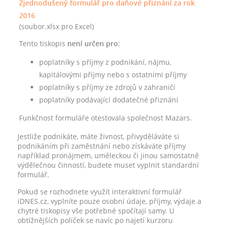
Zjednodušený formulář pro daňové přiznání za rok
2016
(soubor.xlsx pro Excel)
Tento tiskopis
není určen pro
:
poplatníky s příjmy z podnikání, nájmu,
kapitálovými příjmy nebo s ostatními příjmy
poplatníky s příjmy ze zdrojů v zahraničí
poplatníky podávající dodatečné přiznání
Funkčnost formuláře otestovala společnost Mazars.
Jestliže podnikáte, máte živnost, přivyděláváte si
podnikáním při zaměstnání nebo získáváte příjmy
například pronájmem, uměleckou či jinou samostatně
výdělečnou činností, budete muset vyplnit standardní
formulář.
Pokud se rozhodnete využít interaktivní formulář
iDNES.cz, vyplníte pouze osobní údaje, příjmy, výdaje a
chytré tiskopisy vše potřebné spočítají samy. U
obtížnějších políček se navíc po najetí kurzoru