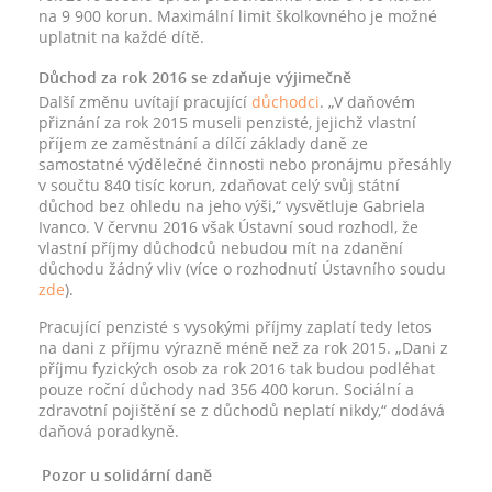
na 9 900 korun. Maximální limit školkovného je možné
uplatnit na každé dítě.
Důchod za rok 2016 se zdaňuje výjimečně
Další změnu uvítají pracující
důchodci
. „V daňovém
přiznání za rok 2015 museli penzisté, jejichž vlastní
příjem ze zaměstnání a dílčí základy daně ze
samostatné výdělečné činnosti nebo pronájmu přesáhly
v součtu 840 tisíc korun, zdaňovat celý svůj státní
důchod bez ohledu na jeho výši,“ vysvětluje Gabriela
Ivanco. V červnu 2016 však Ústavní soud rozhodl, že
vlastní příjmy důchodců nebudou mít na zdanění
důchodu žádný vliv (více o rozhodnutí Ústavního soudu
zde
).
Pracující penzisté s vysokými příjmy zaplatí tedy letos
na dani z příjmu výrazně méně než za rok 2015. „Dani z
příjmu fyzických osob za rok 2016 tak budou podléhat
pouze roční důchody nad 356 400 korun. Sociální a
zdravotní pojištění se z důchodů neplatí nikdy,“ dodává
daňová poradkyně.
Pozor u solidární daně