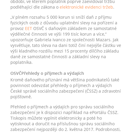
období, ve kterém poplatník poprvé zaevidoval tržbu
podléhající dle zákona o
elektronické evidenci tržeb
.
„V plném rozsahu 5 000 korun si sníží daň z příjmu
fyzických osob z důvodu uplatnění slevy na pořízení a
provoz
EET
OSVČ s daňovým základem ze samostatné
výdělečné činnosti ve výši 199 tisíc korun a více,“
upozorňuje Gabriela Ivanco ze společnosti Mazars. Jak
vysvětluje, tato sleva na dani totiž činí nejvýše částku ve
výši kladného rozdílu mezi 15 procenty dílčího základu
daně ze samostatné činnosti a základní slevy na
poplatníka.
OSVČ
Přehledy o příjmech a výdajích
Kromě daňového přiznání má většina podnikatelů také
povinnost odevzdat přehledy o příjmech a výdajích
České správě sociálního zabezpečení (ČSSZ) a zdravotní
pojišťovně.
Přehled o příjmech a výdajích pro správu sociálního
zabezpečení je k dispozici například na ePortálu ČSSZ.
Tiskopis můžete vyplnit elektronicky a poté ho
vytisknout a doručit na příslušnou správu sociálního
zabezpečení nejpozději do 2. května 2017. Podrobnosti,