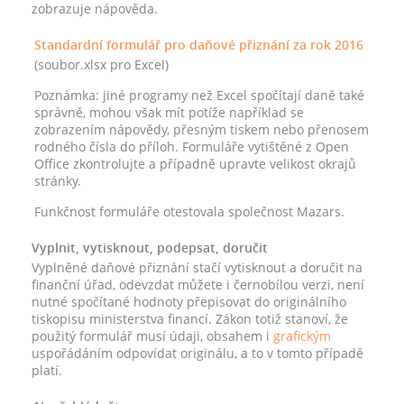
zobrazuje nápověda.
Standardní formulář pro daňové přiznání za rok 2016
(soubor.xlsx pro Excel)
Poznámka: jiné programy než Excel spočítají daně také
správně, mohou však mít potíže například se
zobrazením nápovědy, přesným tiskem nebo přenosem
rodného čísla do příloh. Formuláře vytištěné z Open
Office zkontrolujte a případně upravte velikost okrajů
stránky.
Funkčnost formuláře otestovala společnost Mazars.
Vyplnit, vytisknout, podepsat, doručit
Vyplněné daňové přiznání stačí vytisknout a doručit na
finanční úřad, odevzdat můžete i černobílou verzi, není
nutné spočítané hodnoty přepisovat do originálního
tiskopisu ministerstva financí. Zákon totiž stanoví, že
použitý formulář musí údaji, obsahem i
grafickým
uspořádáním odpovídat originálu, a to v tomto případě
platí.