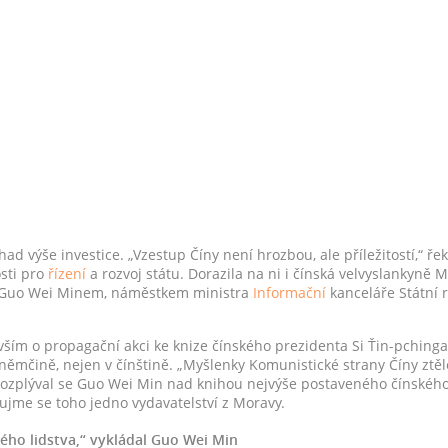
ad výše investice. „Vzestup Číny není hrozbou, ale příležitostí,“ řek
sti pro
řízení
a rozvoj státu. Dorazila na ni i čínská velvyslankyně
 s Guo Wei Minem, náměstkem ministra
Informační
kanceláře Státní 
vším o propagační akci ke knize čínského prezidenta Si Ťin-pchinga,
 a němčině, nejen v čínštině. „Myšlenky Komunistické strany Číny ztě
“ rozplýval se Guo Wei Min nad knihou nejvýše postaveného čínského 
 ujme se toho jedno vydavatelství z Moravy.
lého lidstva,“ vykládal Guo Wei Min