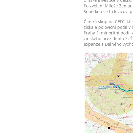
Čínské investice v Česku
Po zvolení Miloše Zeman
Sobotkou se to levicoví po
Čínská skupina CEFC, kte
získala poloviční podíl v
Praha či minoritní podí
čínského prezidenta Si Ťi
expanze z Dálného výcho