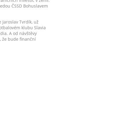
aničních investic v zemi.
edsedou ČSSD Bohuslavem
Jaroslav Tvrdík, už
fotbalovém klubu Slavia
dia. A od návštěvy
í, že bude finanční