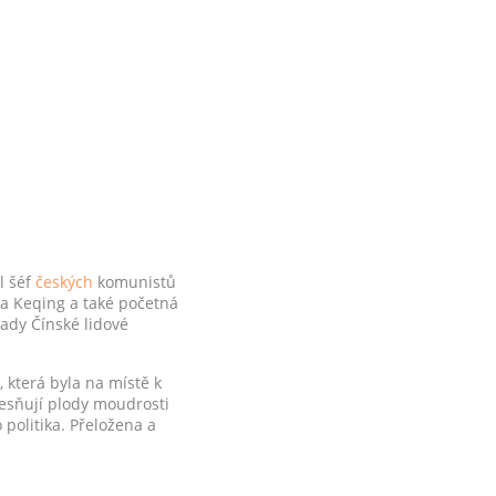
l šéf
českých
komunistů
 Ma Keqing a také početná
rady Čínské lidové
 která byla na místě k
lesňují plody moudrosti
politika. Přeložena a