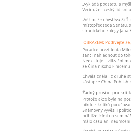
„Vykládá podstatu a myšl
Věřím, že i český lid sní
„Věřím, že návštěva Si Ť
místopředseda Senátu, s
stranického kolegy Jana 
OBRAZEM: Podívejte se
Poradce prezidenta Miloš
šanci nahlédnout do toho
Neexistuje civilizační m
že Čína nikoho k ničemu 
Chvála zněla i z druhé s
zástupce China Publishi
Žádný prostor pro kritik
Protože akce byla na pozv
nikdo z kritiků porušován
Sněmovny vyvěsili politi
přihlížejícími na seminá
málo času ani neumožnil