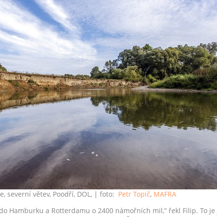
e, severní větev, Poodří, DOL,
| foto:
Petr Topič
,
MAFRA
a do Hamburku a Rotterdamu o 2400 námořních mil,“ řekl Filip. To je