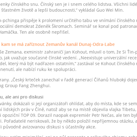
enky čínského snu. Čínský sen je i snem celého lidstva. Všichni lidé
 o šťastném životě a lepší budoucnosti,“ vykládal Guo Wei Min.
in-pchinga přispěje k prolomení určitého tabu ve vnímání čínského 
ociální demokrat Zdeněk Škromach. Seminář se konal pod patronac
Hamáčka. Ten ale osobně nepřišel.
, kam se má zaříznout Zemanův kanál Dunaj-Odra-Labe
e Zemana, exministr zahraničí Jan Kohout, mluvil o tom, že Si Ťin
, jak uvažuje současné čínské vedení. „Neexistuje univerzální rece
odel, který má být nadřazen ostatním,“ zastával se Kohout čínského
nenutí, ale nabízí ruku ke spolupráci.
trany. „Český krteček zanechal v řadě generací Číňanů hluboký doje
ng Group Fang Zhenghui.
u, ale ani pro diskusi
ánky, dokázali si její organizátoři ohlídat, aby do místa, kde se se
í lidských práv v Číně, natož aby se na místě objevila vlajka Tibetu
ci opoziční TOP 09. Dorazil naopak expremiér Petr Nečas, ale ten b
ři. Pořadatelé neriskovali, že by někdo položil nepříjemnou otázku,
i původně avizovanou diskusi s účastníky akce.