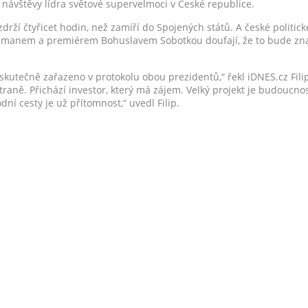
í návštěvy lídra světové supervelmoci v České republice.
drží čtyřicet hodin, než zamíří do Spojených států. A české politické
manem a premiérem Bohuslavem Sobotkou doufají, že to bude znam
 skutečně zařazeno v protokolu obou prezidentů,“ řekl iDNES.cz Filip
straně. Přichází investor, který má zájem. Velký projekt je budoucno
ní cesty je už přítomnost,“ uvedl Filip.