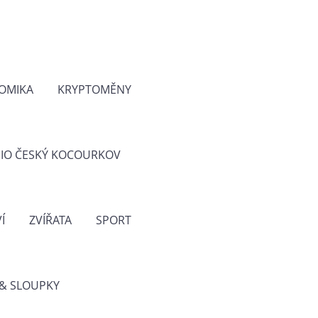
OMIKA
KRYPTOMĚNY
IO ČESKÝ KOCOURKOV
Í
ZVÍŘATA
SPORT
& SLOUPKY