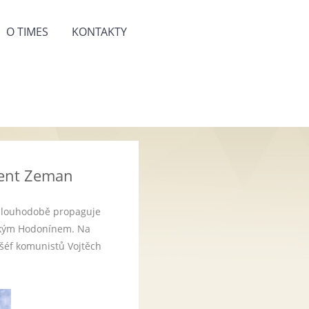
O TIMES
KONTAKTY
ident Zeman
 dlouhodobě propaguje
ským Hodonínem. Na
 šéf komunistů Vojtěch