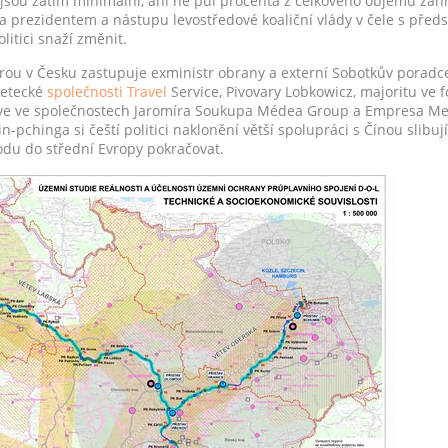
 jsou zatím minimální, ani ne půl procenta z celkového objemu zahr
a prezidentem a nástupu levostředové koaliční vlády v čele s př
litici snaží změnit.
rou v Česku zastupuje exministr obrany a externí Sobotkův poradce 
 letecké
společnosti
Travel
Service, Pivovary Lobkowicz, majoritu ve 
l ve ve společnostech Jaromíra Soukupa Médea Group a Empresa Me
n-pchinga si čeští politici naklonění větší spolupráci s Čínou slibuj
du do střední Evropy pokračovat.