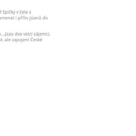
 špičky v čele s
enat i příliv jüanů do
. „Jsou dva velcí zájemci,
st, ale zapojení České