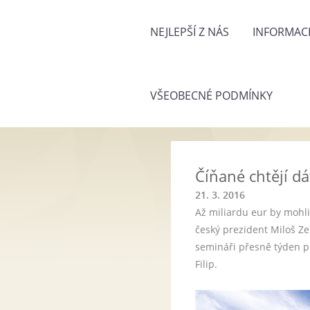
NEJLEPŠÍ Z NÁS
INFORMACE
VŠEOBECNÉ PODMÍNKY
Číňané chtějí d
21. 3. 2016
Až miliardu eur by mohl
český prezident Miloš 
semináři přesně týden p
Filip.