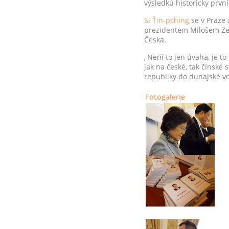
výsledků historicky prvn
Si Ťin-pching
se v Praze z
prezidentem Milošem Ze
Česka.
„Není to jen úvaha, je to
jak na české, tak čínské 
republiky do dunajské vod
Fotogalerie