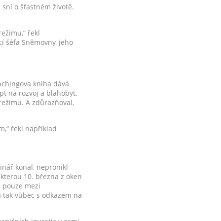
 sní o šťastném životě.
režimu,“ řekl
í šéfa Sněmovny, jeho
-pchingova kniha dává
pt na rozvoj a blahobyt.
 režimu. A zdůrazňoval,
m,“ řekl například
minář konal, nepronikl
, kterou 10. března z oken
yl pouze mezi
 a tak vůbec s odkazem na