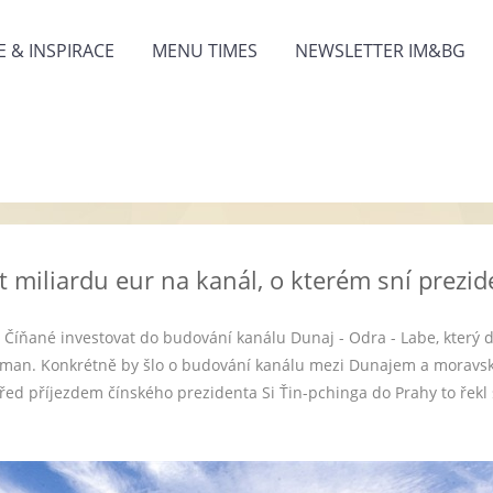
 & INSPIRACE
MENU TIMES
NEWSLETTER IM&BG
át miliardu eur na kanál, o kterém sní prez
i Číňané investovat do budování kanálu Dunaj - Odra - Labe, který
Zeman. Konkrétně by šlo o budování kanálu mezi Dunajem a morav
řed příjezdem čínského prezidenta Si Ťin-pchinga do Prahy to řekl