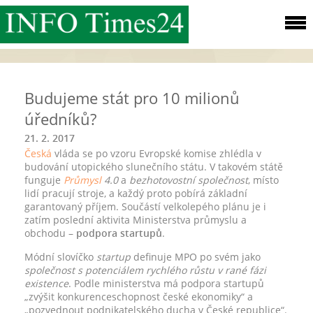
Budujeme stát pro 10 milionů
úředníků?
21. 2. 2017
Česká
vláda se po vzoru Evropské komise zhlédla v
budování utopického slunečního státu. V takovém státě
funguje
Průmysl
4.0
a
bezhotovostní společnost
, místo
lidí pracují stroje, a každý proto pobírá základní
garantovaný příjem. Součástí velkolepého plánu je i
zatím poslední aktivita Ministerstva průmyslu a
obchodu –
podpora startupů
.
Módní slovíčko
startup
definuje MPO po svém jako
společnost s potenciálem rychlého růstu v rané fázi
existence
. Podle ministerstva má podpora startupů
„zvýšit konkurenceschopnost české ekonomiky“ a
„pozvednout podnikatelského ducha v České republice“.