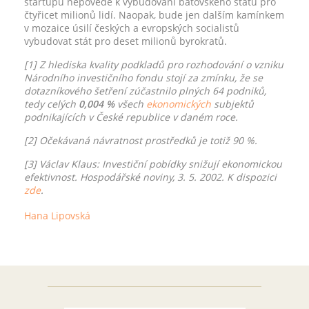
startupů nepovede k vybudování baťovského státu pro
čtyřicet milionů lidí. Naopak, bude jen dalším kamínkem
v mozaice úsilí českých a evropských socialistů
vybudovat stát pro deset milionů byrokratů.
[1] Z hlediska kvality podkladů pro rozhodování o vzniku
Národního investičního fondu stojí za zmínku, že se
dotazníkového šetření zúčastnilo plných 64 podniků,
tedy celých
0,004 %
všech
ekonomických
subjektů
podnikajících v České republice v daném roce.
[2] Očekávaná návratnost prostředků je totiž 90 %.
[3] Václav Klaus: Investiční pobídky snižují ekonomickou
efektivnost. Hospodářské noviny, 3. 5. 2002. K dispozici
zde
.
Hana Lipovská