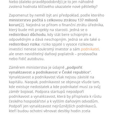
Nebo (daleko pravděpodobněji) je to jen náhodně
zvolená hodnota klíčového ukazatele nové pětiletky?
Zapomenut by neměl být ani předpoklad, podle kterého
ministerstvo počítá s celkovou ztrátou 137 milionů
korun
[2]. Nejedná se přitom o finanční ztrátu úředníka,
který bude mít projekty na starosti. Jedná se o
redistribuci důchodu
, kdy stát bere schopným a
odpovědným a dává neschopným. Jedná se ale také o
redistribuci rizika
: riziko spjaté s vysoce rizikovou
investicí nenese soukromý investor a sám
podnikatel
,
ale onen neviditelný daňový poplatník – prodavačka
nebo řidič autobusu.
Záměrem ministerstva je údajně
„podpořit
vynalézavost a podnikavost v České republice“
.
Vynalézavost a podnikavost však nejsou závislé na
kapitálu. Naopak, podnikavost se objevuje všude tam,
kde existuje nedostatek a kde podnikatel musí za svůj
záměr bojovat. Podpora startupů nepodpoří
podnikavost a vynalézavost, která by přispívala k růstu
českého hospodářství a k vyšším daňovým odvodům.
Podpoří jen vynalézavost nejrůznějších podnikavců,
kteří budou ochotni věnovat desítky hodin zcela