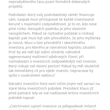
neproduktivního času psaní formálně dokonalých
projektů.
Podnikatel, který svůj podnikatelský záměr financuje
sám, naopak musí přistupovat ke každé investované
koruně s maximální zodpovědností. Je to on, kdo nese
plné riziko. Neúspěch podniku je jeho vlastním
neúspěchem. Pokud se rozhodne požádat o rizikový
kapitál, pak musí být sám přesvědčen, že jeho myšlenka
je nosná. Musí o tom přesvědčit i obezřetného
investora, pro kterého je návratnost kapitálu zásadní.
Proč by ale měl být státní úředník, náhodně
vygenerovaný mašinerií výběrových řízení, při
rozhodování o investicích zodpovědnější než investor,
který riskuje své vlastní peníze? Pokud by měl skutečně
tak mimořádný cit pro výběr investic, nepracoval by
spíše v soukromém sektoru?
Národní investiční fond není ničím jiným než variací na
staré téma investičních pobídek. Prezident Klaus již
před patnácti lety ve své nadčasové kritice investičních
pobídek napsal:
„Czechinvest zajistil investice za pětapadesát miliard