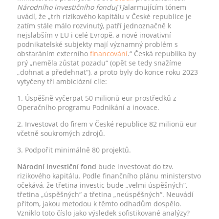
Národního investičního fondu[1]
alarmujícím tónem
uvádí, že „trh rizikového kapitálu v České republice je
zatím stále málo rozvinutý, patří jednoznačně k
nejslabším v EU i celé Evropě, a nové inovativní
podnikatelské subjekty mají významný problém s
obstaráním externího
financování
.“ Česká republika by
prý „neměla zůstat pozadu“ (opět se tedy snažíme
„dohnat a předehnat“), a proto byly do konce roku 2023
vytyčeny tři ambiciózní cíle:
1. Úspěšně vyčerpat 50 milionů eur prostředků z
Operačního programu Podnikání a inovace.
2. Investovat do firem v České republice 82 milionů eur
včetně soukromých zdrojů.
3. Podpořit minimálně 80 projektů.
Národní investiční fond
bude investovat do tzv.
rizikového kapitálu. Podle finančního plánu ministerstvo
očekává, že třetina investic bude „velmi úspěšných“,
třetina „úspěšných“ a třetina „neúspěšných“. Neuvádí
přitom, jakou metodou k těmto odhadům dospělo.
Vzniklo toto číslo jako výsledek sofistikované analýzy?