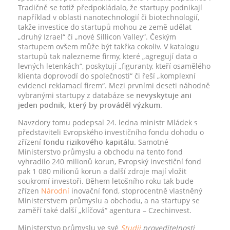
Tradičně se totiž předpokládalo, že startupy podnikají
například v oblasti nanotechnologií či biotechnologií,
takže investice do startupů mohou ze země udělat
„druhý Izrael“ či „nové Sillicon Valley“. Českým
startupem ovšem může být takřka cokoliv. V katalogu
startupů tak nalezneme firmy, které „agregují data o
levných letenkách“, poskytují „figuranty, kteří osamělého
klienta doprovodí do společnosti“ či řeší „komplexní
evidenci reklamací firem“. Mezi prvními deseti náhodně
vybranými startupy z databáze se
nevyskytuje ani
jeden podnik, který by prováděl výzkum
.
Navzdory tomu podepsal 24. ledna ministr Mládek s
představiteli Evropského investičního fondu dohodu o
zřízení
fondu rizikového kapitálu
. Samotné
Ministerstvo průmyslu a obchodu na tento fond
vyhradilo 240 milionů korun, Evropský investiční fond
pak 1 080 milionů korun a další zdroje mají vložit
soukromí investoři. Během letošního roku tak bude
zřízen
Národní
inovační fond, stoprocentně vlastněný
Ministerstvem průmyslu a obchodu, a na startupy se
zaměří také další „klíčová“ agentura – Czechinvest.
Ministerstvo průmyslu ve své
Studii
proveditelnosti