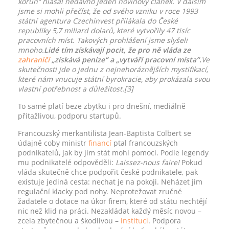
korun“ hlásal nedávno jeden novinový článek. V dalším
jsme si mohli přečíst, že od svého vzniku v roce 1993
státní agentura Czechinvest přilákala do České
republiky 5,7 miliard dolarů, které vytvořily 47 tisíc
pracovních míst. Takových prohlášení jsme slyšeli
mnoho.
Lidé tím získávají pocit, že pro ně vláda ze
zahraničí
„získává peníze“ a „vytváří pracovní místa“.
Ve
skutečnosti jde o jednu z nejnehoráznějších mystifikací,
které nám vnucuje státní byrokracie, aby prokázala svou
vlastní potřebnost a důležitost.[3]
To samé platí beze zbytku i pro dnešní, mediálně
přitažlivou, podporu startupů.
Francouzský merkantilista Jean-Baptista Colbert se
údajně coby ministr
financí
ptal francouzských
podnikatelů, jak by jim stát mohl pomoci. Podle legendy
mu podnikatelé odpověděli:
Laissez-nous faire!
Pokud
vláda skutečně chce podpořit české podnikatele, pak
existuje jediná cesta: nechat je na pokoji. Neházet jim
regulační klacky pod nohy. Neprotežovat zručné
žadatele o dotace na úkor firem, které od státu nechtějí
nic než klid na práci. Nezakládat každý měsíc novou –
zcela zbytečnou a škodlivou –
instituci
. Podpora