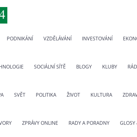
PODNIKÁNÍ
VZDĚLÁVÁNÍ
INVESTOVÁNÍ
EKON
CHNOLOGIE
SOCIÁLNÍ SÍTĚ
BLOGY
KLUBY
RÁD
PA
SVĚT
POLITIKA
ŽIVOT
KULTURA
ZDRAV
VORY
ZPRÁVY ONLINE
RADY A PORADNY
GLOSY 