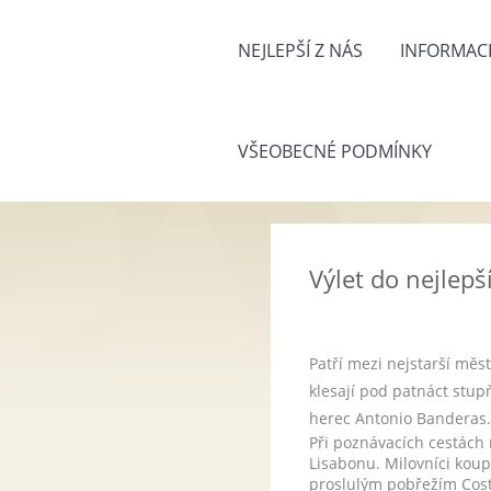
NEJLEPŠÍ Z NÁS
INFORMACE
VŠEOBECNÉ PODMÍNKY
Výlet do nejlep
Patří mezi nejstarší měs
klesají pod patnáct stup
herec Antonio Banderas. 
Při poznávacích cestách 
Lisabonu. Milovníci kou
proslulým pobřežím Cost