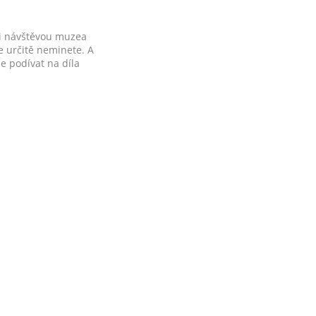
 i návštěvou muzea
 určitě neminete. A
e podívat na díla