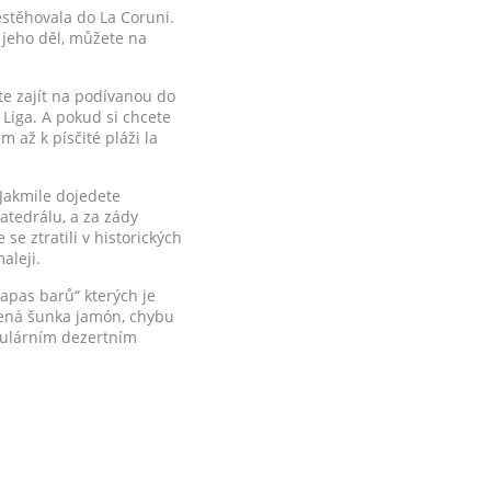
řestěhovala do La Coruni.
 jeho děl, můžete na
e zajít na podívanou do
 Liga. A pokud si chcete
m až k písčité pláži la
Jakmile dojedete
atedrálu, a za zády
e ztratili v historických
aleji.
apas barů“ kterých je
bená šunka jamón, chybu
opulárním dezertním