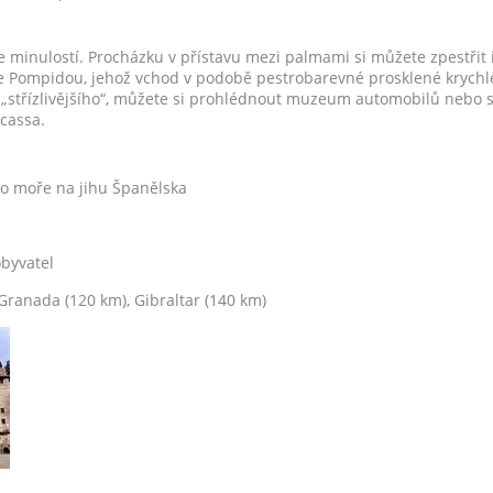
e minulostí. Procházku v přístavu mezi palmami si můžete zpestřit
Pompidou, jehož vchod v podobě pestrobarevné prosklené krychle
 „střízlivějšího“, můžete si prohlédnout muzeum automobilů nebo s
cassa.
 moře na jihu Španělska
obyvatel
 Granada (120 km), Gibraltar (140 km)