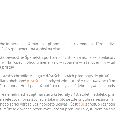
kého impéria, jehož minulost připomíná Teatro Romano - římské div
chává vzpomenout na arabskou vládu.
á pevnost ve Španělsku pochází z 11. století a jedná se o palácov
ány. Na kopec mohou ti méně fyzicky vybavení vyjet moderním výta
 přístav.
cazaby chránilo Málagu v dávných dobách před nájezdy pirátů. Je
ralfaro obehnaný
pevnými
a širokými zdmi, které v roce 1487 po tři 
 Ferdinanda. Hrad padl až poté, co dobyvatelé jeho obyvatele v pods
také neměli nechat ujít návštěvu katedrály z 18. století nedaleko pří
é zvelebovali přes 250 let, a také proto se zde snoubí renesanční a 
nebo zářící vitráže vás naprosto uchvátí. Šest
eur
za vstup rozhodně
si můžete dokonce rezervovat večerní prohlídku s výstupem na stř