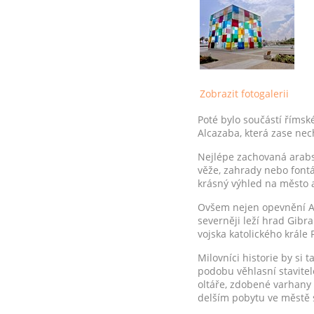
Zobrazit fotogalerii
Poté bylo součástí říms
Alcazaba, která zase ne
Nejlépe zachovaná arabsk
věže, zahrady nebo font
krásný výhled na město a
Ovšem nejen opevnění Al
severněji leží hrad Gib
vojska katolického krále
Milovníci historie by si 
podobu věhlasní stavitel
oltáře, zdobené varhany 
delším pobytu ve městě 