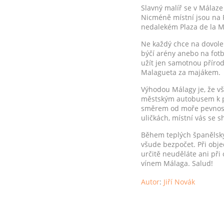
Slavný malíř se v Málaze 
Nicméně místní jsou na P
nedalekém Plaza de la M
Ne každý chce na dovole
býčí arény anebo na fotb
užít jen samotnou přírodu
Malagueta za majákem.
Výhodou Málagy je, že vš
městským autobusem k pří
směrem od moře pevnosti 
uličkách, místní vás se
Během teplých španělskýc
všude bezpočet. Při obj
určitě neuděláte ani při
vínem Málaga. Salud!
Autor
:
Jiří Novák