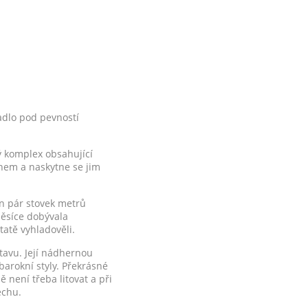
adlo pod pevností
ý komplex obsahující
hem a naskytne se jim
n pár stovek metrů
měsíce dobývala
tatě vyhladověli.
stavu. Její nádhernou
barokní styly. Překrásné
 není třeba litovat a při
echu.