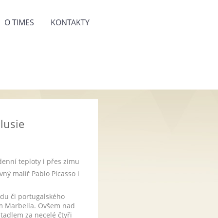
O TIMES
KONTAKTY
lusie
denní teploty i přes zimu
vný malíř Pablo Picasso i
idu či portugalského
um Marbella. Ovšem nad
tadlem za necelé čtyři