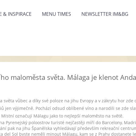
 & INSPIRACE
MENU TIMES
NEWSLETTER IM&BG
šího maloměsta světa. Málaga je klenot Anda
ta světa vůbec a díky své poloze na jihu Evropy a v zákrytu hor zde 
ňů jen výjimečně. Pochází odsud oblíbené víno a narodili se zde sla
Místní označují Málagu jako to nejlepší maloměsto na světě.
na Pyrenejský poloostrov turisté nejčastěji míří do Barcelony, Madr
pání pak na jihu Španělska vyhledávají především rekreační centr
a del Sol byste neměli minout Málagu, kam se z Prahy dostanete le