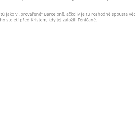
tů jako v „provařené“ Barceloně, ačkoliv je tu rozhodně spousta věcí
 století před Kristem, kdy jej založili Féničané.