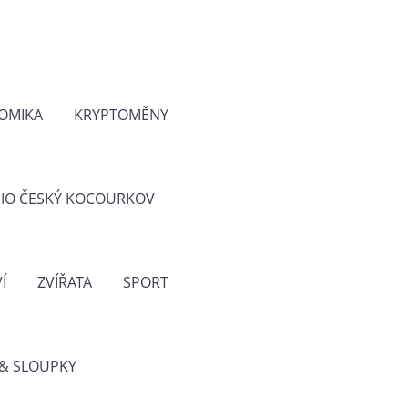
OMIKA
KRYPTOMĚNY
IO ČESKÝ KOCOURKOV
Í
ZVÍŘATA
SPORT
& SLOUPKY