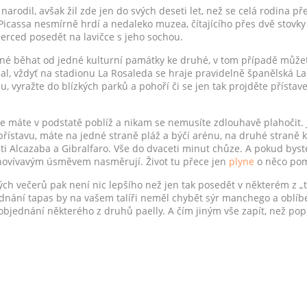
narodil, avšak žil zde jen do svých deseti let, než se celá rodina p
icassa nesmírně hrdí a nedaleko muzea, čítajícího přes dvě stovky
erced posedět na lavičce s jeho sochou.
né běhat od jedné kulturní památky ke druhé, v tom případě můžet
al, vždyť na stadionu La Rosaleda se hraje pravidelně španělská La
, vyražte do blízkých parků a pohoří či se jen tak projděte přístave
e máte v podstatě poblíž a nikam se nemusíte zdlouhavě plahočit. 
stavu, máte na jedné straně pláž a býčí arénu, na druhé straně k
Alcazaba a Gibralfaro. Vše do dvaceti minut chůze. A pokud byste s
 shovívavým úsměvem nasměrují. Život tu přece jen
plyne
o něco pom
h večerů pak není nic lepšího než jen tak posedět v některém z „t
ednání tapas by na vašem talíři neměl chybět sýr manchego a oblí
 objednání některého z druhů paelly. A čím jiným vše zapít, než p