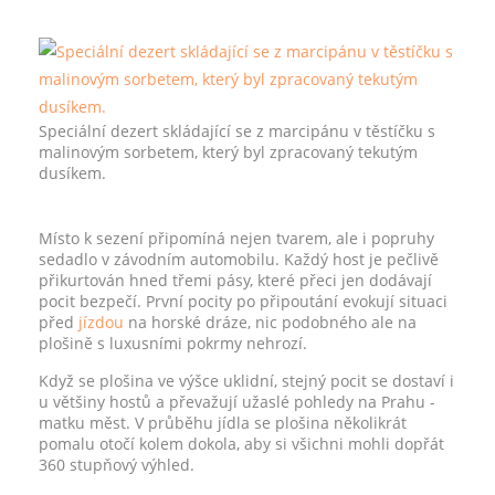
Speciální dezert skládající se z marcipánu v těstíčku s
malinovým sorbetem, který byl zpracovaný tekutým
dusíkem.
Místo k sezení připomíná nejen tvarem, ale i popruhy
sedadlo v závodním automobilu. Každý host je pečlivě
přikurtován hned třemi pásy, které přeci jen dodávají
pocit bezpečí. První pocity po připoutání evokují situaci
před
jízdou
na horské dráze, nic podobného ale na
plošině s luxusními pokrmy nehrozí.
Když se plošina ve výšce uklidní, stejný pocit se dostaví i
u většiny hostů a převažují užaslé pohledy na Prahu -
matku měst. V průběhu jídla se plošina několikrát
pomalu otočí kolem dokola, aby si všichni mohli dopřát
360 stupňový výhled.