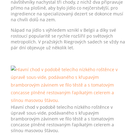
návštěvníky nachystal tři chody, z nichž dva připravuje
přímo na plošině, aby bylo jídlo co nejčerstvější, pro
ingredience na specializovaný dezert se dokonce musí
na chvíli dolů na zem.
Nápad na jídlo s výhledem vznikl v Belgii a díky své
rostoucí popularitě se rychle rozšířil po světových
metropolích. V pražských Riegrových sadech se vždy na
pár dní objevuje už několik let.
Hlavní chod v podobě telecího nízkého roštěnce v
úpravě sous-vide, podávaného s křupavým
bramborovým závinem ve filo těstě a s tomatovým
concasse plněné restovaným řapíkatým celerem a
silnou masovou šťávou.