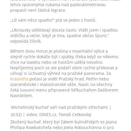
lehce zpocenýma rukama nad padesátimetrovou
propastí není žádná legrace.
„Už vám něco spadlo?“ ptá se jeden z hostů.
„Ubrousky odlétávají docela často. Viděl jsem i spadlou
vidličku a večer, když je tma, spadne občas špunt,“
odpovídá číšník.
Během dvou minut je plošina v maximální výšce a
stejně rychle dokáže být i zpátky, třeba když se někomu
chce na toaletu nebo se hostům udělá nevolno.
Nepříjemný pocit se ale podaří všem rychle překonat a
užívají si úchvatný výhled na pražské panorama. Za
krásného
počasí je vidět Pražský hrad, Petřín nebo
staroměstské i malostranské věže. Navíc na všechny
čeká luxusní menu připravené šéfkuchařem Daliborem
Navrátilem.
Michelinský kuchař vaří nad pražskými střechami |
(0:52) | video: iDNES.cz, Tomáš Cetkovský
Zkušený kuchař, který byl žákem kulinářských es Jeana
Phillipa Rowbatchefa nebo Joela Robouchonna si pro