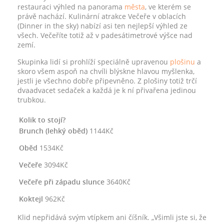
restauraci výhled na panorama
města
, ve kterém se
právě nachází. Kulinární atrakce Večeře v oblacích
(Dinner in the sky) nabízí asi ten nejlepší výhled ze
všech. Večeříte totiž až v padesátimetrové výšce nad
zemí.
Skupinka lidí si prohlíží speciálně upravenou
plošinu
a
skoro všem aspoň na chvíli blýskne hlavou myšlenka,
jestli je všechno dobře připevněno. Z plošiny totiž trčí
dvaadvacet sedaček a každá je k ní přivařena jedinou
trubkou.
Kolik to stojí?
Brunch (lehký oběd)
1144Kč
Oběd
1534Kč
Večeře
3094Kč
Večeře při západu slunce
3640Kč
Koktejl
962Kč
Klid nepřidává svým vtípkem ani číšník. „Všimli jste si, že