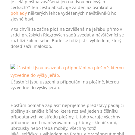
je celá plošina zavěšená jen na dvou ocelových
céčkách?“ Ten cestu absolvuje za den až osmkrát a
pohledy
některých lehce vyděšených návštěvníků ho
zjevně baví.
V tu chvíli se začne plošina zavěšená na jeřábu přímo v
srdci pražských Riegrových sadů zvedat a návštěvníci se
rozhlíží kolem sebe. Bude se totiž jíst s výhledem, který
doteď zažil málokdo.
Účastníci jsou usazeni a připoutáni na plošině, kterou
vyzvedne do výšky jeřáb.
Hostům pomáhá zaplašit nepříjemné představy padající
plošiny sklenička bílého, které rozlévá jeden z číšníků
připoutaných ve středu plošiny. U toho varuje všechny
přítomné před manévrováním s příbory, skleničkami,
ubrousky nebo třeba mobily. Všechny totiž
láká „selfíčko“ s výhledem na Prahu, ale vytáhnout mobil