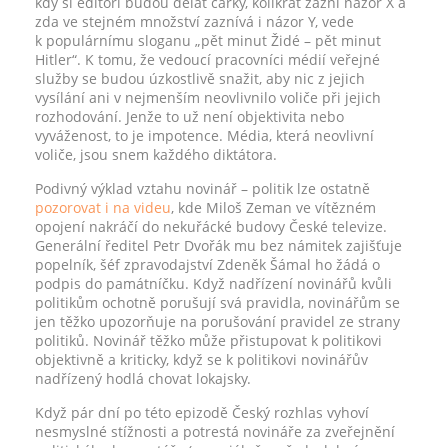
kdy si editoři budou dělat čárky, kolikrát zazní názor X a
zda ve stejném množství zaznívá i názor Y, vede
k populárnímu sloganu „pět minut Židé – pět minut
Hitler“. K tomu, že vedoucí pracovníci médií veřejné
služby se budou úzkostlivě snažit, aby nic z jejich
vysílání ani v nejmenším neovlivnilo voliče při jejich
rozhodování. Jenže to už není objektivita nebo
vyváženost, to je impotence. Média, která neovlivní
voliče, jsou snem každého diktátora.
Podivný výklad vztahu novinář – politik lze ostatně
pozorovat i na videu
, kde Miloš Zeman ve vítězném
opojení nakráčí do nekuřácké budovy České televize.
Generální ředitel Petr Dvořák mu bez námitek zajišťuje
popelník, šéf zpravodajství Zdeněk Šámal ho žádá o
podpis do památníčku. Když nadřízení novinářů kvůli
politikům ochotně porušují svá pravidla, novinářům se
jen těžko upozorňuje na porušování pravidel ze strany
politiků. Novinář těžko může přistupovat k politikovi
objektivně a kriticky, když se k politikovi novinářův
nadřízený hodlá chovat lokajsky.
Když pár dní po této epizodě Český rozhlas vyhoví
nesmyslné stížnosti a potrestá novináře za zveřejnění