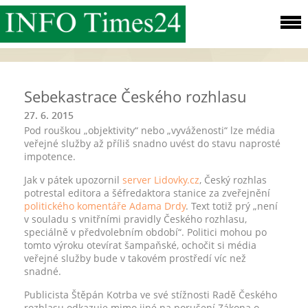
Sebekastrace Českého rozhlasu
27. 6. 2015
Pod rouškou „objektivity“ nebo „vyváženosti“ lze média
veřejné služby až příliš snadno uvést do stavu naprosté
impotence.
Jak v pátek upozornil
server Lidovky.cz
, Český rozhlas
potrestal editora a šéfredaktora stanice za zveřejnění
politického komentáře Adama Drdy
. Text totiž prý „není
v souladu s vnitřními pravidly Českého rozhlasu,
speciálně v předvolebním období“. Politici mohou po
tomto výroku otevírat šampaňské, ochočit si média
veřejné služby bude v takovém prostředí víc než
snadné.
Publicista Štěpán Kotrba ve své stížnosti Radě Českého
rozhlasu odkazuje mimo jiné na porušení Zákona o