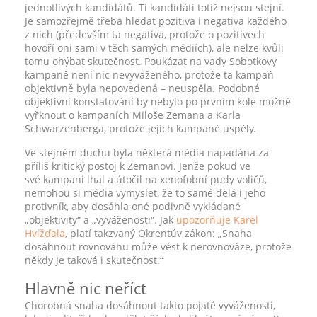
jednotlivých kandidátů. Ti kandidáti totiž nejsou stejní.
Je samozřejmě třeba hledat pozitiva i negativa každého
z nich (především ta negativa, protože o pozitivech
hovoří oni sami v těch samých médiích), ale nelze kvůli
tomu ohýbat skutečnost. Poukázat na vady Sobotkovy
kampaně není nic nevyváženého, protože ta kampaň
objektivně byla nepovedená – neuspěla. Podobné
objektivní konstatování by nebylo po prvním kole možné
vyřknout o kampaních Miloše Zemana a Karla
Schwarzenberga, protože jejich kampaně uspěly.
Ve stejném duchu byla některá média napadána za
příliš kritický postoj k Zemanovi. Jenže pokud ve
své kampani lhal a útočil na xenofobní pudy voličů,
nemohou si média vymyslet, že to samé dělá i jeho
protivník, aby dosáhla oné podivně vykládané
„objektivity“ a „vyváženosti“. Jak
upozorňuje Karel
Hvížďala
, platí takzvaný Okrentův zákon: „Snaha
dosáhnout rovnováhu může vést k nerovnováze, protože
někdy je taková i skutečnost.“
Hlavně nic neříct
Chorobná snaha dosáhnout takto pojaté vyváženosti,