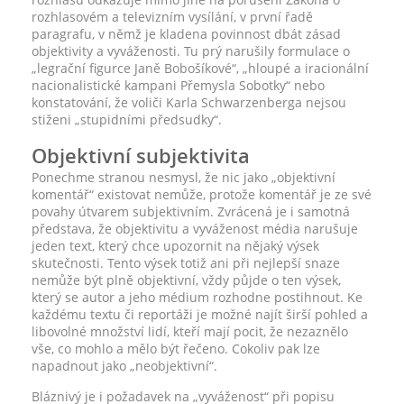
rozhlasovém a televizním vysílání, v první řadě
paragrafu, v němž je kladena povinnost dbát zásad
objektivity a vyváženosti. Tu prý narušily formulace o
„legrační figurce Janě Bobošíkové“, „hloupé a iracionální
nacionalistické kampani Přemysla Sobotky“ nebo
konstatování, že voliči Karla Schwarzenberga nejsou
stiženi „stupidními předsudky“.
Objektivní subjektivita
Ponechme stranou nesmysl, že nic jako „objektivní
komentář“ existovat nemůže, protože komentář je ze své
povahy útvarem subjektivním. Zvrácená je i samotná
představa, že objektivitu a vyváženost média narušuje
jeden text, který chce upozornit na nějaký výsek
skutečnosti. Tento výsek totiž ani při nejlepší snaze
nemůže být plně objektivní, vždy půjde o ten výsek,
který se autor a jeho médium rozhodne postihnout. Ke
každému textu či reportáži je možné najít širší pohled a
libovolné množství lidí, kteří mají pocit, že nezaznělo
vše, co mohlo a mělo být řečeno. Cokoliv pak lze
napadnout jako „neobjektivní“.
Bláznivý je i požadavek na „vyváženost“ při popisu