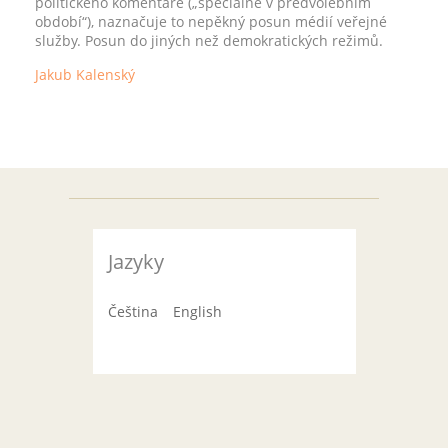
politického komentáře („speciálně v předvolebním
období“), naznačuje to nepěkný posun médií veřejné
služby. Posun do jiných než demokratických režimů.
Jakub Kalenský
Jazyky
Čeština
English