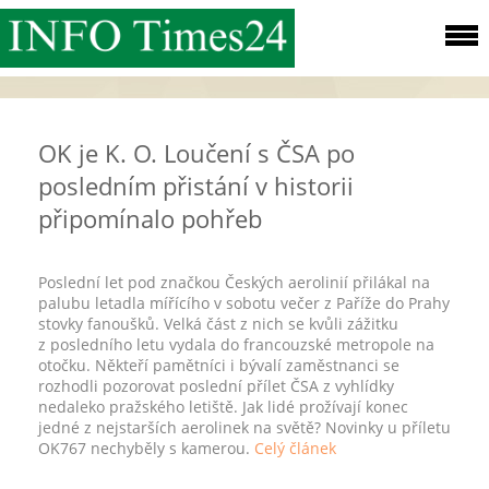
OK je K. O. Loučení s ČSA po
posledním přistání v historii
připomínalo pohřeb
Poslední let pod značkou Českých aerolinií přilákal na
palubu letadla mířícího v sobotu večer z Paříže do Prahy
stovky fanoušků. Velká část z nich se kvůli zážitku
z posledního letu vydala do francouzské metropole na
otočku. Někteří pamětníci i bývalí zaměstnanci se
rozhodli pozorovat poslední přílet ČSA z vyhlídky
nedaleko pražského letiště. Jak lidé prožívají konec
jedné z nejstarších aerolinek na světě? Novinky u příletu
OK767 nechyběly s kamerou.
Celý článek